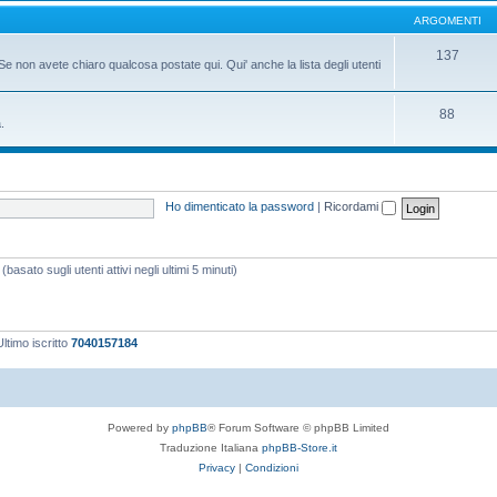
ARGOMENTI
137
Se non avete chiaro qualcosa postate qui. Qui' anche la lista degli utenti
88
.
Ho dimenticato la password
|
Ricordami
basato sugli utenti attivi negli ultimi 5 minuti)
ltimo iscritto
7040157184
Powered by
phpBB
® Forum Software © phpBB Limited
Traduzione Italiana
phpBB-Store.it
Privacy
|
Condizioni