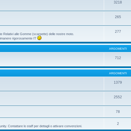
3218
265
277
te Relativi alle Gomme (scarpette) delle nostre moto.
i rimanere rigorosamente IT
ARGOMENTI
712
ARGOMENTI
1379
2552
78
2
ty. Contattare lo staff per dettagli o attivare convenzioni.