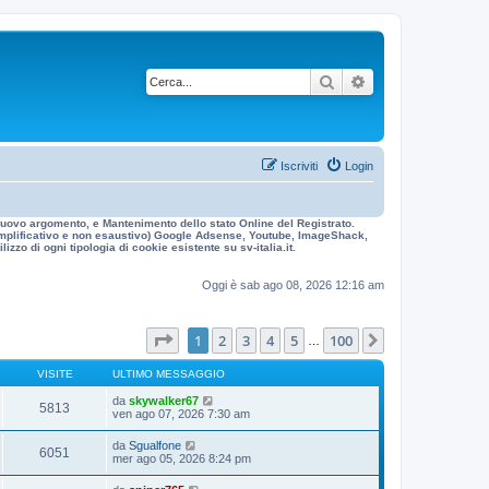
Cerca
Ricerca avanzata
Iscriviti
Login
n nuovo argomento, e Mantenimento dello stato Online del Registrato.
 esemplificativo e non esaustivo) Google Adsense, Youtube, ImageShack,
izzo di ogni tipologia di cookie esistente su sv-italia.it.
Oggi è sab ago 08, 2026 12:16 am
Pagina
1
di
100
1
2
3
4
5
100
Prossimo
…
VISITE
ULTIMO MESSAGGIO
da
skywalker67
5813
ven ago 07, 2026 7:30 am
da
Sgualfone
6051
mer ago 05, 2026 8:24 pm