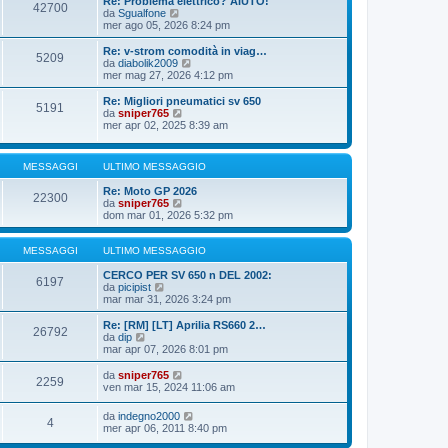
Re: Problema elettrico? AIUTO!
42700
o
e
i
V
da
Sgualfone
s
m
e
mer ago 05, 2026 8:24 pm
s
o
d
a
m
i
Re: v-strom comodità in viag…
g
5209
e
u
V
da
diabolik2009
g
s
l
e
mer mag 27, 2026 4:12 pm
i
s
t
d
o
a
i
i
Re: Migliori pneumatici sv 650
g
5191
m
u
V
da
sniper765
g
o
l
e
mer apr 02, 2025 8:39 am
i
m
t
d
o
e
i
i
s
m
u
MESSAGGI
ULTIMO MESSAGGIO
s
o
l
a
m
t
Re: Moto GP 2026
g
e
i
22300
V
da
sniper765
g
s
m
e
dom mar 01, 2026 5:32 pm
i
s
o
d
o
a
m
i
g
e
u
MESSAGGI
ULTIMO MESSAGGIO
g
s
l
i
s
t
CERCO PER SV 650 n DEL 2002:
o
a
6197
V
i
da
picipist
g
e
m
mar mar 31, 2026 3:24 pm
g
d
o
i
i
m
Re: [RM] [LT] Aprilia RS660 2…
o
26792
u
e
V
da
dip
l
s
e
mar apr 07, 2026 8:01 pm
t
s
d
i
a
i
V
da
sniper765
2259
m
g
u
e
ven mar 15, 2024 11:06 am
o
g
l
d
m
i
t
i
V
da
indegno2000
e
o
i
4
u
e
mer apr 06, 2011 8:40 pm
s
m
l
d
s
o
t