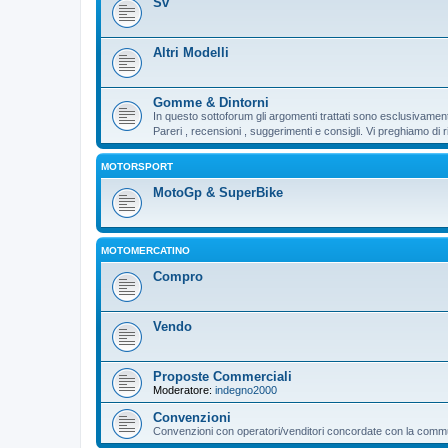
Sv
Altri Modelli
Gomme & Dintorni
In questo sottoforum gli argomenti trattati sono esclusivamen
Pareri , recensioni , suggerimenti e consigli. Vi preghiamo d
MOTORSPORT
MotoGp & SuperBike
MOTOMERCATINO
Compro
Vendo
Proposte Commerciali
Moderatore:
indegno2000
Convenzioni
Convenzioni con operatori/venditori concordate con la communi