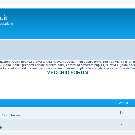
.it
a passione
mazioni. Quali notifica visiva di una nuova risposta in un vostro topic, Notifica visiva di u
. Sono inoltre presenti cookie di terze parti, esterni al software phpBB, relativi a (titolo
rk), e ad altri siti. La navigazione su questo forum, implica la completa accettazione dell’util
VECCHIO FORUM
RISPOSTE
12
»
Presentazioni
5
Sv