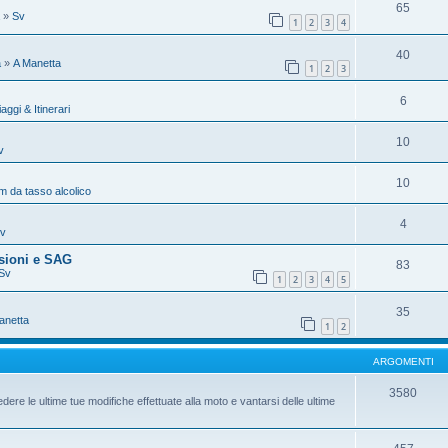
65
»
Sv
1
2
3
4
40
a
»
A Manetta
1
2
3
6
iaggi & Itinerari
10
v
10
 da tasso alcolico
4
v
sioni e SAG
83
Sv
1
2
3
4
5
35
anetta
1
2
ARGOMENTI
3580
dere le ultime tue modifiche effettuate alla moto e vantarsi delle ultime