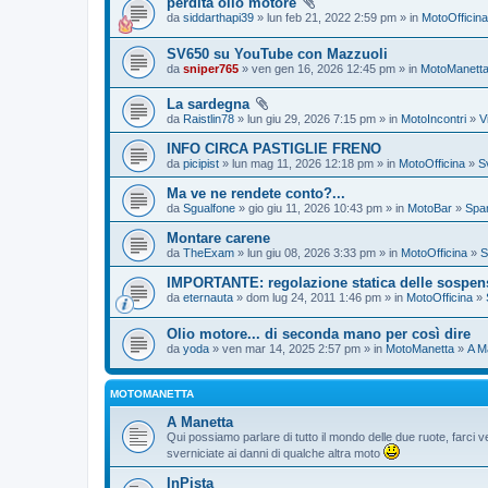
perdita olio motore
da
siddarthapi39
» lun feb 21, 2022 2:59 pm » in
MotoOfficina
SV650 su YouTube con Mazzuoli
da
sniper765
» ven gen 16, 2026 12:45 pm » in
MotoManett
La sardegna
da
Raistlin78
» lun giu 29, 2026 7:15 pm » in
MotoIncontri
»
V
INFO CIRCA PASTIGLIE FRENO
da
picipist
» lun mag 11, 2026 12:18 pm » in
MotoOfficina
»
S
Ma ve ne rendete conto?...
da
Sgualfone
» gio giu 11, 2026 10:43 pm » in
MotoBar
»
Spam
Montare carene
da
TheExam
» lun giu 08, 2026 3:33 pm » in
MotoOfficina
»
S
IMPORTANTE: regolazione statica delle sospen
da
eternauta
» dom lug 24, 2011 1:46 pm » in
MotoOfficina
»
Olio motore... di seconda mano per così dire
da
yoda
» ven mar 14, 2025 2:57 pm » in
MotoManetta
»
A M
MOTOMANETTA
A Manetta
Qui possiamo parlare di tutto il mondo delle due ruote, farci ve
sverniciate ai danni di qualche altra moto
InPista