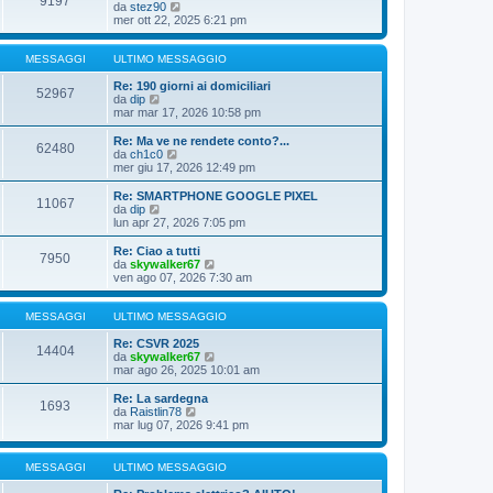
9197
V
da
stez90
l
e
mer ott 22, 2025 6:21 pm
t
d
i
i
m
u
MESSAGGI
ULTIMO MESSAGGIO
o
l
m
t
Re: 190 giorni ai domiciliari
e
52967
V
i
da
dip
s
e
m
mar mar 17, 2026 10:58 pm
s
d
o
a
i
m
Re: Ma ve ne rendete conto?...
g
62480
u
e
V
da
ch1c0
g
l
s
e
mer giu 17, 2026 12:49 pm
i
t
s
d
o
i
a
i
Re: SMARTPHONE GOOGLE PIXEL
11067
m
g
u
V
da
dip
o
g
l
e
lun apr 27, 2026 7:05 pm
m
i
t
d
e
o
i
i
Re: Ciao a tutti
s
7950
m
u
V
da
skywalker67
s
o
l
e
ven ago 07, 2026 7:30 am
a
m
t
d
g
e
i
i
g
s
m
u
MESSAGGI
ULTIMO MESSAGGIO
i
s
o
l
o
a
m
t
Re: CSVR 2025
14404
g
e
i
V
da
skywalker67
g
s
m
e
mar ago 26, 2025 10:01 am
i
s
o
d
o
a
m
i
Re: La sardegna
1693
g
e
u
V
da
Raistlin78
g
s
l
e
mar lug 07, 2026 9:41 pm
i
s
t
d
o
a
i
i
g
m
u
MESSAGGI
ULTIMO MESSAGGIO
g
o
l
i
m
t