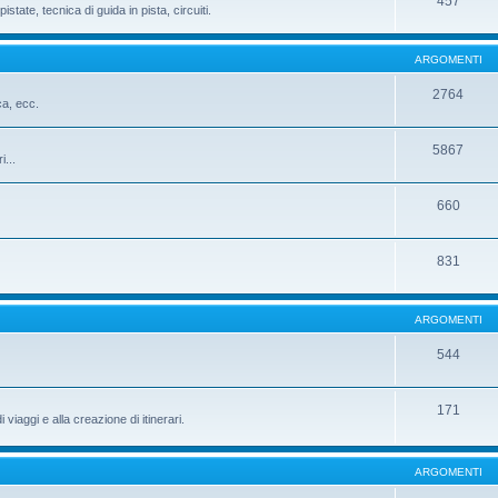
457
istate, tecnica di guida in pista, circuiti.
ARGOMENTI
2764
ca, ecc.
5867
i...
660
831
ARGOMENTI
544
171
iaggi e alla creazione di itinerari.
ARGOMENTI