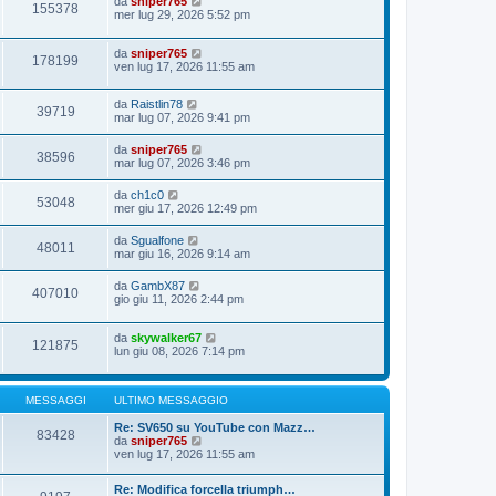
da
sniper765
155378
mer lug 29, 2026 5:52 pm
da
sniper765
178199
ven lug 17, 2026 11:55 am
da
Raistlin78
39719
mar lug 07, 2026 9:41 pm
da
sniper765
38596
mar lug 07, 2026 3:46 pm
da
ch1c0
53048
mer giu 17, 2026 12:49 pm
da
Sgualfone
48011
mar giu 16, 2026 9:14 am
da
GambX87
407010
gio giu 11, 2026 2:44 pm
da
skywalker67
121875
lun giu 08, 2026 7:14 pm
MESSAGGI
ULTIMO MESSAGGIO
Re: SV650 su YouTube con Mazz…
83428
V
da
sniper765
e
ven lug 17, 2026 11:55 am
d
i
Re: Modifica forcella triumph…
u