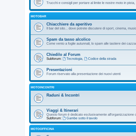
Trucchi e consigli per portare al limite le nostre moto in pista, p
MOTOBAR
Chiacchiere da aperitivo
Il bar del sito... dove potrete discutere di sport, cinema, musi
Spam da tasso alcolico
Come vento a foglie autunnali, lo spam alle tastiere dei cazzar
Chiedilo al Forum
Subforum:
Tecnologia
,
Codice della strada
Presentazioni
Forum riservato alla presentazione dei nuovi utenti
MOTOINCONTRI
Raduni & Incontri
Viaggi & Itinerari
Questo forum è dedicato esclusivamente all'organizzazione di v
Subforum:
Gambe sotto il tavolo
MOTOOFFICINA