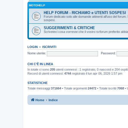
MOTOHELP
HELP FORUM - RICHIAMO e UTENTI SOSPESI
Forum dedicato solo alle domande attinenti all'uso del forum. 
sospesi.
SUGGERIMENTI & CRITICHE
Scriveteci cosa vorreste che il vostro svforum preferito abbia
LOGIN
•
ISCRIVITI
Nome utente:
Password:
CHI C’È IN LINEA
In totale ci sono
205
utenti connessi : 1 registrato, 0 nascosti e 204 ospiti (
Record di utenti connessi:
4744
registrato il lun apr 06, 2026 1:57 pm
STATISTICHE
Totale messaggi
371664
• Totale argomenti
24472
• Totale iscritti
7068
• U
Home
Indice