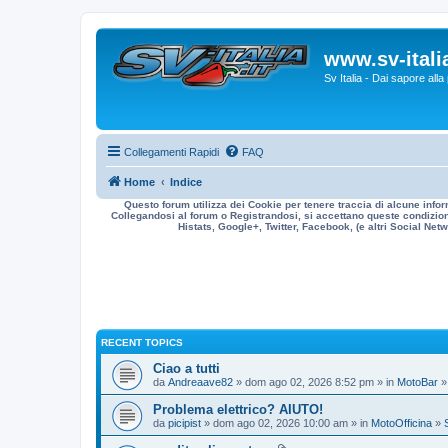
www.sv-italia
Sv Italia - Dai sapore all
Collegamenti Rapidi
FAQ
Home
Indice
Questo forum utilizza dei Cookie per tenere traccia di alcune infor
Collegandosi al forum o Registrandosi, si accettano queste condizioni
Histats, Google+, Twitter, Facebook, (e altri Social Netwo
RECENT TOPICS
Ciao a tutti
da
Andreaave82
» dom ago 02, 2026 8:52 pm » in
MotoBar
Problema elettrico? AIUTO!
da
picipist
» dom ago 02, 2026 10:00 am » in
MotoOfficina
»