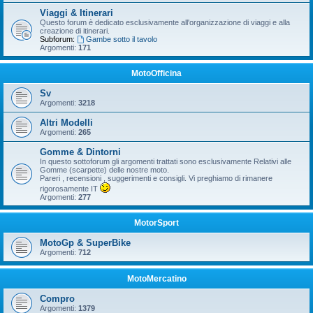
Viaggi & Itinerari
Questo forum è dedicato esclusivamente all'organizzazione di viaggi e alla
creazione di itinerari.
Subforum:
Gambe sotto il tavolo
Argomenti:
171
MotoOfficina
Sv
Argomenti:
3218
Altri Modelli
Argomenti:
265
Gomme & Dintorni
In questo sottoforum gli argomenti trattati sono esclusivamente Relativi alle
Gomme (scarpette) delle nostre moto.
Pareri , recensioni , suggerimenti e consigli. Vi preghiamo di rimanere
rigorosamente IT
Argomenti:
277
MotorSport
MotoGp & SuperBike
Argomenti:
712
MotoMercatino
Compro
Argomenti:
1379