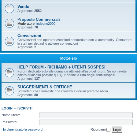
Vendo
Argomenti:
2552
Proposte Commerciali
Moderatore:
indegno2000
Argomenti:
78
Convenzioni
Convenzioni con operatori/venditori concordate con la community. Contattare
lo staff per dettagli o attivare convenzioni.
Argomenti:
2
MotoHelp
HELP FORUM - RICHIAMO e UTENTI SOSPESI
Forum dedicato solo alle domande attinenti all'uso del forum. Se non avete
chiaro qualcosa postate qui. Qui' anche la lista degli utenti sospesi.
Argomenti:
137
SUGGERIMENTI & CRITICHE
Scriveteci cosa vorreste che il vostro svforum preferito abbia.
Argomenti:
88
LOGIN
•
ISCRIVITI
Nome utente:
Password:
Ho dimenticato la password
Ricordami