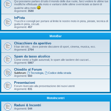
Qui possiamo parlare di tutto il mondo delle due ruote, farci vedere le ultime tue
modifiche effettuate alla moto e vantarsi delle ultime sverniciate ai danni di
qualche altra moto
Argomenti:
3580
InPista
Trucchi e consigli per portare al limite le nostre moto in pista, pistate, tecnica di
guida in pista, circuiti.
Argomenti:
457
MotoBar
Chiacchiere da aperitivo
Il bar del sito... dove potrete discutere di sport, cinema, musica, ecc.
Argomenti:
2764
Spam da tasso alcolico
Come vento a foglie autunnali, lo spam alle tastiere dei cazzari...
Argomenti:
5867
Chiedilo al Forum
Subforum:
Tecnologia
,
Codice della strada
Argomenti:
660
Presentazioni
Forum riservato alla presentazione dei nuovi utenti
Argomenti:
831
MotoIncontri
Raduni & Incontri
Argomenti:
544