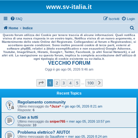
www.sv-italia.it
FAQ
Iscriviti
Login
C
Home
Indice
Questo forum utilizza dei Cookie per tenere traccia di alcune informazioni. Quali notifica
e
visiva di una nuova risposta in un vostro topic, Notifica visiva di un nuovo argomento, e
Mantenimento dello stato Online del Registrato. Collegandosi al forum o Registrandosi, si
r
accettano queste condizioni. Sono inoltre presenti cookie di terze parti, esterni al
software phpBB, relativi a (titolo esemplificativo e non esaustivo) Google Adsense,
c
Youtube, ImageShack, Histats, Google+, Twitter, Facebook, (e altri Social Network), e ad
altri siti. La navigazione su questo forum, implica la completa accettazione dell’utilizzo di
a
ogni tipologia di cookie esistente su sv-italia.it.
VECCHIO FORUM
Oggi è gio ago 06, 2026 9:46 am
Pagina
1
di
100
1
2
3
4
5
100
Prossimo
…
Recent Topics
Regolamento community
Ultimo messaggio da
^Juza^
«
gio ago 06, 2026 8:21 am
Risposte:
6
Ciao a tutti
Ultimo messaggio da
sniper765
«
mer ago 05, 2026 10:57 pm
Risposte:
10
Problema elettrico? AIUTO!
Ultimo messaggio da
Sgualfone
«
mer ago 05, 2026 8:24 pm