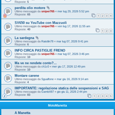
Risposte:
5
perdita olio motore
Ultimo messaggio da
sniper765
«
mer lug 29, 2026 5:52 pm
Risposte:
65
1
2
3
4
SV650 su YouTube con Mazzuoli
Ultimo messaggio da
sniper765
«
ven lug 17, 2026 11:55 am
Risposte:
40
1
2
3
La sardegna
Ultimo messaggio da
Raistlin78
«
mar lug 07, 2026 9:41 pm
Risposte:
6
INFO CIRCA PASTIGLIE FRENO
Ultimo messaggio da
sniper765
«
mar lug 07, 2026 3:46 pm
Risposte:
10
Ma ve ne rendete conto?...
Ultimo messaggio da
ch1c0
«
mer giu 17, 2026 12:49 pm
Risposte:
10
Montare carene
Ultimo messaggio da
Sgualfone
«
mar giu 16, 2026 9:14 am
Risposte:
4
IMPORTANTE: regolazione statica delle sospensioni e SAG
Ultimo messaggio da
GambX87
«
gio giu 11, 2026 2:44 pm
Risposte:
83
1
2
3
4
5
MotoManetta
A Manetta