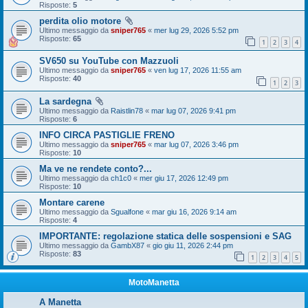
Risposte:
5
perdita olio motore
Ultimo messaggio da
sniper765
«
mer lug 29, 2026 5:52 pm
Risposte:
65
1
2
3
4
SV650 su YouTube con Mazzuoli
Ultimo messaggio da
sniper765
«
ven lug 17, 2026 11:55 am
Risposte:
40
1
2
3
La sardegna
Ultimo messaggio da
Raistlin78
«
mar lug 07, 2026 9:41 pm
Risposte:
6
INFO CIRCA PASTIGLIE FRENO
Ultimo messaggio da
sniper765
«
mar lug 07, 2026 3:46 pm
Risposte:
10
Ma ve ne rendete conto?...
Ultimo messaggio da
ch1c0
«
mer giu 17, 2026 12:49 pm
Risposte:
10
Montare carene
Ultimo messaggio da
Sgualfone
«
mar giu 16, 2026 9:14 am
Risposte:
4
IMPORTANTE: regolazione statica delle sospensioni e SAG
Ultimo messaggio da
GambX87
«
gio giu 11, 2026 2:44 pm
Risposte:
83
1
2
3
4
5
MotoManetta
A Manetta