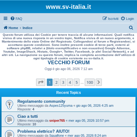
www.sv-italia.it
FAQ
Iscriviti
Login
C
Home
Indice
Questo forum utilizza dei Cookie per tenere traccia di alcune informazioni. Quali notifica
e
visiva di una nuova risposta in un vostro topic, Notifica visiva di un nuovo argomento, e
Mantenimento dello stato Online del Registrato. Collegandosi al forum o Registrandosi, si
r
accettano queste condizioni. Sono inoltre presenti cookie di terze parti, esterni al
software phpBB, relativi a (titolo esemplificativo e non esaustivo) Google Adsense,
c
Youtube, ImageShack, Histats, Google+, Twitter, Facebook, (e altri Social Network), e ad
altri siti. La navigazione su questo forum, implica la completa accettazione dell’utilizzo di
a
ogni tipologia di cookie esistente su sv-italia.it.
VECCHIO FORUM
Oggi è gio ago 06, 2026 7:12 am
Pagina
1
di
100
1
2
3
4
5
100
Prossimo
…
Recent Topics
Regolamento community
Ultimo messaggio da
Aspes125yuma
«
gio ago 06, 2026 4:25 am
Risposte:
4
Ciao a tutti
Ultimo messaggio da
sniper765
«
mer ago 05, 2026 10:57 pm
Risposte:
10
Problema elettrico? AIUTO!
Ultimo messaggio da
Sgualfone
«
mer ago 05, 2026 8:24 pm