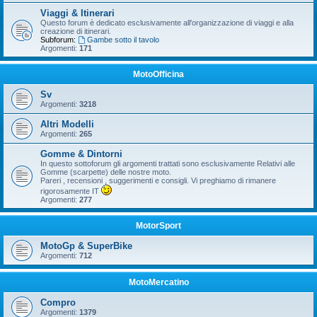
Viaggi & Itinerari
Questo forum è dedicato esclusivamente all'organizzazione di viaggi e alla
creazione di itinerari.
Subforum:
Gambe sotto il tavolo
Argomenti:
171
MotoOfficina
Sv
Argomenti:
3218
Altri Modelli
Argomenti:
265
Gomme & Dintorni
In questo sottoforum gli argomenti trattati sono esclusivamente Relativi alle
Gomme (scarpette) delle nostre moto.
Pareri , recensioni , suggerimenti e consigli. Vi preghiamo di rimanere
rigorosamente IT
Argomenti:
277
MotorSport
MotoGp & SuperBike
Argomenti:
712
MotoMercatino
Compro
Argomenti:
1379