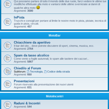
Qui possiamo parlare di tutto il mondo delle due ruote, farci vedere le ultime tue
modifiche effettuate alla moto e vantarsi delle ultime sverniciate ai danni di
qualche altra moto
Argomenti:
3580
InPista
Trucchi e consigli per portare al limite le nostre moto in pista, pistate, tecnica di
guida in pista, circuiti.
Argomenti:
457
MotoBar
Chiacchiere da aperitivo
Il bar del sito... dove potrete discutere di sport, cinema, musica, ecc.
Argomenti:
2764
Spam da tasso alcolico
Come vento a foglie autunnali, lo spam alle tastiere dei cazzari...
Argomenti:
5867
Chiedilo al Forum
Subforum:
Tecnologia
,
Codice della strada
Argomenti:
660
Presentazioni
Forum riservato alla presentazione dei nuovi utenti
Argomenti:
831
MotoIncontri
Raduni & Incontri
Argomenti:
544