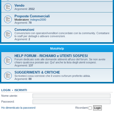
Vendo
Argomenti:
2552
Proposte Commerciali
Moderatore:
indegno2000
Argomenti:
78
Convenzioni
Convenzioni con operatori/venditori concordate con la community. Contattare
lo staff per dettagli o attivare convenzioni.
Argomenti:
2
MotoHelp
HELP FORUM - RICHIAMO e UTENTI SOSPESI
Forum dedicato solo alle domande attinenti all'uso del forum. Se non avete
chiaro qualcosa postate qui. Qui' anche la lista degli utenti sospesi.
Argomenti:
137
SUGGERIMENTI & CRITICHE
Scriveteci cosa vorreste che il vostro svforum preferito abbia.
Argomenti:
88
LOGIN
•
ISCRIVITI
Nome utente:
Password:
Ho dimenticato la password
Ricordami