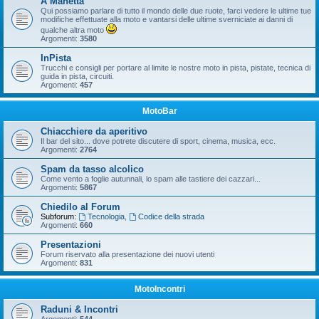
A Manetta
Qui possiamo parlare di tutto il mondo delle due ruote, farci vedere le ultime tue
modifiche effettuate alla moto e vantarsi delle ultime sverniciate ai danni di
qualche altra moto
Argomenti:
3580
InPista
Trucchi e consigli per portare al limite le nostre moto in pista, pistate, tecnica di
guida in pista, circuiti.
Argomenti:
457
MotoBar
Chiacchiere da aperitivo
Il bar del sito... dove potrete discutere di sport, cinema, musica, ecc.
Argomenti:
2764
Spam da tasso alcolico
Come vento a foglie autunnali, lo spam alle tastiere dei cazzari...
Argomenti:
5867
Chiedilo al Forum
Subforum:
Tecnologia
,
Codice della strada
Argomenti:
660
Presentazioni
Forum riservato alla presentazione dei nuovi utenti
Argomenti:
831
MotoIncontri
Raduni & Incontri