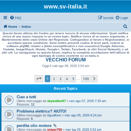
www.sv-italia.it
FAQ
Iscriviti
Login
C
Home
Indice
Questo forum utilizza dei Cookie per tenere traccia di alcune informazioni. Quali notifica
e
visiva di una nuova risposta in un vostro topic, Notifica visiva di un nuovo argomento, e
Mantenimento dello stato Online del Registrato. Collegandosi al forum o Registrandosi, si
r
accettano queste condizioni. Sono inoltre presenti cookie di terze parti, esterni al
software phpBB, relativi a (titolo esemplificativo e non esaustivo) Google Adsense,
c
Youtube, ImageShack, Histats, Google+, Twitter, Facebook, (e altri Social Network), e ad
altri siti. La navigazione su questo forum, implica la completa accettazione dell’utilizzo di
a
ogni tipologia di cookie esistente su sv-italia.it.
VECCHIO FORUM
Oggi è sab ago 08, 2026 2:54 am
Pagina
1
di
100
1
2
3
4
5
100
Prossimo
…
Recent Topics
Ciao a tutti
Ultimo messaggio da
skywalker67
«
ven ago 07, 2026 7:30 am
Risposte:
12
Problema elettrico? AIUTO!
Ultimo messaggio da
Sgualfone
«
mer ago 05, 2026 8:24 pm
Risposte:
5
perdita olio motore
Ultimo messaggio da
sniper765
«
mer lug 29, 2026 5:52 pm