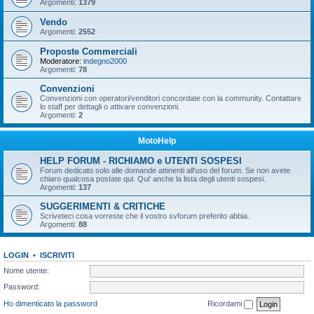
Argomenti:
1379
Vendo
Argomenti:
2552
Proposte Commerciali
Moderatore:
indegno2000
Argomenti:
78
Convenzioni
Convenzioni con operatori/venditori concordate con la community. Contattare
lo staff per dettagli o attivare convenzioni.
Argomenti:
2
MotoHelp
HELP FORUM - RICHIAMO e UTENTI SOSPESI
Forum dedicato solo alle domande attinenti all'uso del forum. Se non avete
chiaro qualcosa postate qui. Qui' anche la lista degli utenti sospesi.
Argomenti:
137
SUGGERIMENTI & CRITICHE
Scriveteci cosa vorreste che il vostro svforum preferito abbia.
Argomenti:
88
LOGIN
•
ISCRIVITI
Nome utente:
Password:
Ho dimenticato la password
Ricordami