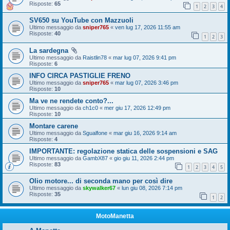
Risposte:
65
1
2
3
4
SV650 su YouTube con Mazzuoli
Ultimo messaggio da
sniper765
«
ven lug 17, 2026 11:55 am
Risposte:
40
1
2
3
La sardegna
Ultimo messaggio da
Raistlin78
«
mar lug 07, 2026 9:41 pm
Risposte:
6
INFO CIRCA PASTIGLIE FRENO
Ultimo messaggio da
sniper765
«
mar lug 07, 2026 3:46 pm
Risposte:
10
Ma ve ne rendete conto?...
Ultimo messaggio da
ch1c0
«
mer giu 17, 2026 12:49 pm
Risposte:
10
Montare carene
Ultimo messaggio da
Sgualfone
«
mar giu 16, 2026 9:14 am
Risposte:
4
IMPORTANTE: regolazione statica delle sospensioni e SAG
Ultimo messaggio da
GambX87
«
gio giu 11, 2026 2:44 pm
Risposte:
83
1
2
3
4
5
Olio motore... di seconda mano per così dire
Ultimo messaggio da
skywalker67
«
lun giu 08, 2026 7:14 pm
Risposte:
35
1
2
MotoManetta