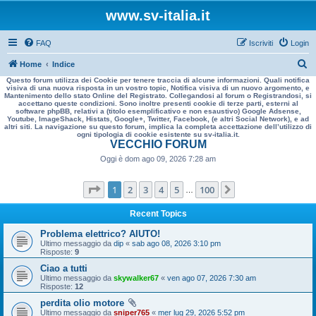
www.sv-italia.it
FAQ
Iscriviti
Login
C
Home
Indice
Questo forum utilizza dei Cookie per tenere traccia di alcune informazioni. Quali notifica
e
visiva di una nuova risposta in un vostro topic, Notifica visiva di un nuovo argomento, e
Mantenimento dello stato Online del Registrato. Collegandosi al forum o Registrandosi, si
r
accettano queste condizioni. Sono inoltre presenti cookie di terze parti, esterni al
software phpBB, relativi a (titolo esemplificativo e non esaustivo) Google Adsense,
c
Youtube, ImageShack, Histats, Google+, Twitter, Facebook, (e altri Social Network), e ad
altri siti. La navigazione su questo forum, implica la completa accettazione dell’utilizzo di
a
ogni tipologia di cookie esistente su sv-italia.it.
VECCHIO FORUM
Oggi è dom ago 09, 2026 7:28 am
Pagina
1
di
100
1
2
3
4
5
100
Prossimo
…
Recent Topics
Problema elettrico? AIUTO!
Ultimo messaggio da
dip
«
sab ago 08, 2026 3:10 pm
Risposte:
9
Ciao a tutti
Ultimo messaggio da
skywalker67
«
ven ago 07, 2026 7:30 am
Risposte:
12
perdita olio motore
Ultimo messaggio da
sniper765
«
mer lug 29, 2026 5:52 pm