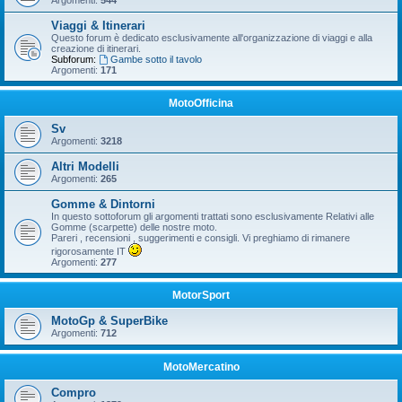
Argomenti:
544
Viaggi & Itinerari
Questo forum è dedicato esclusivamente all'organizzazione di viaggi e alla
creazione di itinerari.
Subforum:
Gambe sotto il tavolo
Argomenti:
171
MotoOfficina
Sv
Argomenti:
3218
Altri Modelli
Argomenti:
265
Gomme & Dintorni
In questo sottoforum gli argomenti trattati sono esclusivamente Relativi alle
Gomme (scarpette) delle nostre moto.
Pareri , recensioni , suggerimenti e consigli. Vi preghiamo di rimanere
rigorosamente IT
Argomenti:
277
MotorSport
MotoGp & SuperBike
Argomenti:
712
MotoMercatino
Compro