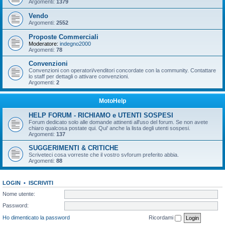
Argomenti:
1379
Vendo
Argomenti:
2552
Proposte Commerciali
Moderatore:
indegno2000
Argomenti:
78
Convenzioni
Convenzioni con operatori/venditori concordate con la community. Contattare
lo staff per dettagli o attivare convenzioni.
Argomenti:
2
MotoHelp
HELP FORUM - RICHIAMO e UTENTI SOSPESI
Forum dedicato solo alle domande attinenti all'uso del forum. Se non avete
chiaro qualcosa postate qui. Qui' anche la lista degli utenti sospesi.
Argomenti:
137
SUGGERIMENTI & CRITICHE
Scriveteci cosa vorreste che il vostro svforum preferito abbia.
Argomenti:
88
LOGIN
•
ISCRIVITI
Nome utente:
Password:
Ho dimenticato la password
Ricordami