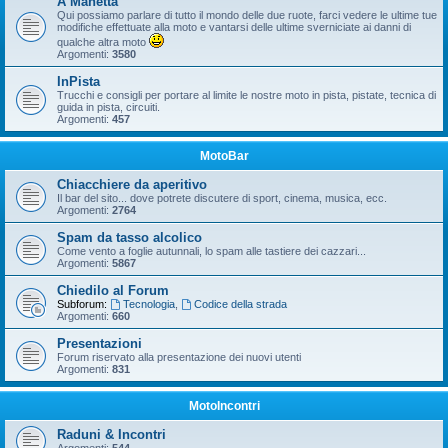
A Manetta
Qui possiamo parlare di tutto il mondo delle due ruote, farci vedere le ultime tue
modifiche effettuate alla moto e vantarsi delle ultime sverniciate ai danni di
qualche altra moto
Argomenti:
3580
InPista
Trucchi e consigli per portare al limite le nostre moto in pista, pistate, tecnica di
guida in pista, circuiti.
Argomenti:
457
MotoBar
Chiacchiere da aperitivo
Il bar del sito... dove potrete discutere di sport, cinema, musica, ecc.
Argomenti:
2764
Spam da tasso alcolico
Come vento a foglie autunnali, lo spam alle tastiere dei cazzari...
Argomenti:
5867
Chiedilo al Forum
Subforum:
Tecnologia
,
Codice della strada
Argomenti:
660
Presentazioni
Forum riservato alla presentazione dei nuovi utenti
Argomenti:
831
MotoIncontri
Raduni & Incontri