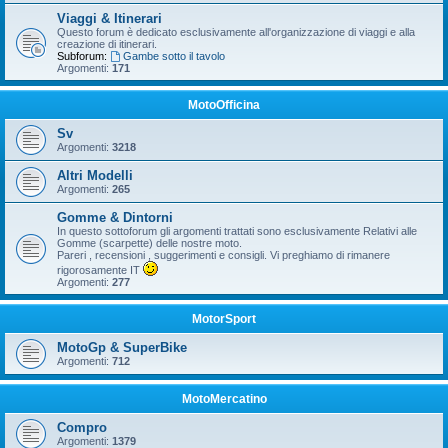
Viaggi & Itinerari
Questo forum è dedicato esclusivamente all'organizzazione di viaggi e alla
creazione di itinerari.
Subforum:
Gambe sotto il tavolo
Argomenti:
171
MotoOfficina
Sv
Argomenti:
3218
Altri Modelli
Argomenti:
265
Gomme & Dintorni
In questo sottoforum gli argomenti trattati sono esclusivamente Relativi alle
Gomme (scarpette) delle nostre moto.
Pareri , recensioni , suggerimenti e consigli. Vi preghiamo di rimanere
rigorosamente IT
Argomenti:
277
MotorSport
MotoGp & SuperBike
Argomenti:
712
MotoMercatino
Compro
Argomenti:
1379