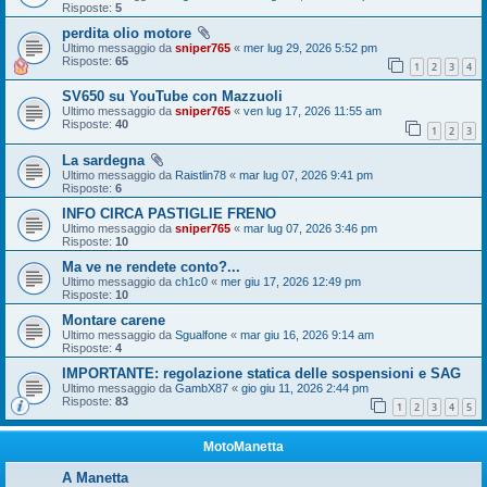
Risposte:
5
perdita olio motore
Ultimo messaggio da
sniper765
«
mer lug 29, 2026 5:52 pm
Risposte:
65
1
2
3
4
SV650 su YouTube con Mazzuoli
Ultimo messaggio da
sniper765
«
ven lug 17, 2026 11:55 am
Risposte:
40
1
2
3
La sardegna
Ultimo messaggio da
Raistlin78
«
mar lug 07, 2026 9:41 pm
Risposte:
6
INFO CIRCA PASTIGLIE FRENO
Ultimo messaggio da
sniper765
«
mar lug 07, 2026 3:46 pm
Risposte:
10
Ma ve ne rendete conto?...
Ultimo messaggio da
ch1c0
«
mer giu 17, 2026 12:49 pm
Risposte:
10
Montare carene
Ultimo messaggio da
Sgualfone
«
mar giu 16, 2026 9:14 am
Risposte:
4
IMPORTANTE: regolazione statica delle sospensioni e SAG
Ultimo messaggio da
GambX87
«
gio giu 11, 2026 2:44 pm
Risposte:
83
1
2
3
4
5
MotoManetta
A Manetta