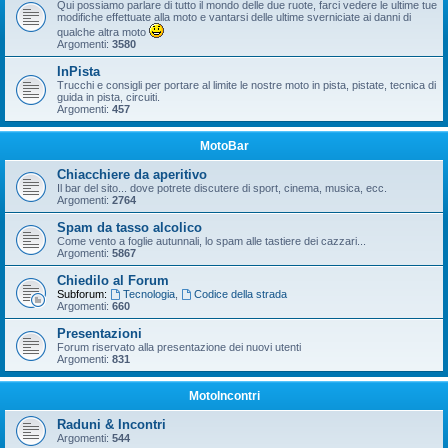
Qui possiamo parlare di tutto il mondo delle due ruote, farci vedere le ultime tue
modifiche effettuate alla moto e vantarsi delle ultime sverniciate ai danni di
qualche altra moto
Argomenti:
3580
InPista
Trucchi e consigli per portare al limite le nostre moto in pista, pistate, tecnica di
guida in pista, circuiti.
Argomenti:
457
MotoBar
Chiacchiere da aperitivo
Il bar del sito... dove potrete discutere di sport, cinema, musica, ecc.
Argomenti:
2764
Spam da tasso alcolico
Come vento a foglie autunnali, lo spam alle tastiere dei cazzari...
Argomenti:
5867
Chiedilo al Forum
Subforum:
Tecnologia
,
Codice della strada
Argomenti:
660
Presentazioni
Forum riservato alla presentazione dei nuovi utenti
Argomenti:
831
MotoIncontri
Raduni & Incontri
Argomenti:
544