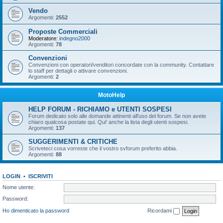
Vendo
Argomenti:
2552
Proposte Commerciali
Moderatore:
indegno2000
Argomenti:
78
Convenzioni
Convenzioni con operatori/venditori concordate con la community. Contattare
lo staff per dettagli o attivare convenzioni.
Argomenti:
2
MotoHelp
HELP FORUM - RICHIAMO e UTENTI SOSPESI
Forum dedicato solo alle domande attinenti all'uso del forum. Se non avete
chiaro qualcosa postate qui. Qui' anche la lista degli utenti sospesi.
Argomenti:
137
SUGGERIMENTI & CRITICHE
Scriveteci cosa vorreste che il vostro svforum preferito abbia.
Argomenti:
88
LOGIN
•
ISCRIVITI
Nome utente:
Password:
Ho dimenticato la password
Ricordami