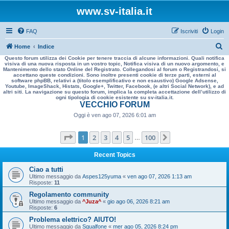
www.sv-italia.it
FAQ
Iscriviti
Login
C
Home
Indice
Questo forum utilizza dei Cookie per tenere traccia di alcune informazioni. Quali notifica
e
visiva di una nuova risposta in un vostro topic, Notifica visiva di un nuovo argomento, e
Mantenimento dello stato Online del Registrato. Collegandosi al forum o Registrandosi, si
r
accettano queste condizioni. Sono inoltre presenti cookie di terze parti, esterni al
software phpBB, relativi a (titolo esemplificativo e non esaustivo) Google Adsense,
c
Youtube, ImageShack, Histats, Google+, Twitter, Facebook, (e altri Social Network), e ad
altri siti. La navigazione su questo forum, implica la completa accettazione dell’utilizzo di
a
ogni tipologia di cookie esistente su sv-italia.it.
VECCHIO FORUM
Oggi è ven ago 07, 2026 6:01 am
Pagina
1
di
100
1
2
3
4
5
100
Prossimo
…
Recent Topics
Ciao a tutti
Ultimo messaggio da
Aspes125yuma
«
ven ago 07, 2026 1:13 am
Risposte:
11
Regolamento community
Ultimo messaggio da
^Juza^
«
gio ago 06, 2026 8:21 am
Risposte:
6
Problema elettrico? AIUTO!
Ultimo messaggio da
Sgualfone
«
mer ago 05, 2026 8:24 pm