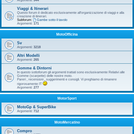
Argomenti:
544
Viaggi & Itinerari
Questo forum è dedicato esclusivamente all'organizzazione di viaggi e alla
creazione di itinerari.
Subforum:
Gambe sotto il tavolo
Argomenti:
171
MotoOfficina
Sv
Argomenti:
3218
Altri Modelli
Argomenti:
265
Gomme & Dintorni
In questo sottoforum gli argomenti trattati sono esclusivamente Relativi alle
Gomme (scarpette) delle nostre moto.
Pareri , recensioni , suggerimenti e consigli. Vi preghiamo di rimanere
rigorosamente IT
Argomenti:
277
MotorSport
MotoGp & SuperBike
Argomenti:
712
MotoMercatino
Compro