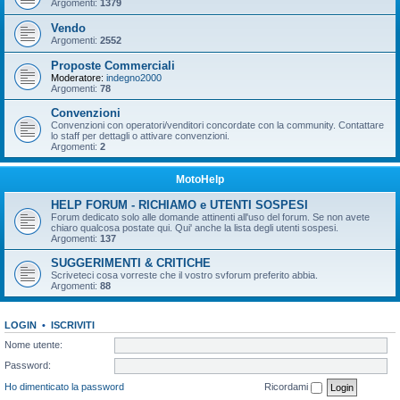
Argomenti:
1379
Vendo
Argomenti:
2552
Proposte Commerciali
Moderatore:
indegno2000
Argomenti:
78
Convenzioni
Convenzioni con operatori/venditori concordate con la community. Contattare
lo staff per dettagli o attivare convenzioni.
Argomenti:
2
MotoHelp
HELP FORUM - RICHIAMO e UTENTI SOSPESI
Forum dedicato solo alle domande attinenti all'uso del forum. Se non avete
chiaro qualcosa postate qui. Qui' anche la lista degli utenti sospesi.
Argomenti:
137
SUGGERIMENTI & CRITICHE
Scriveteci cosa vorreste che il vostro svforum preferito abbia.
Argomenti:
88
LOGIN
•
ISCRIVITI
Nome utente:
Password:
Ho dimenticato la password
Ricordami