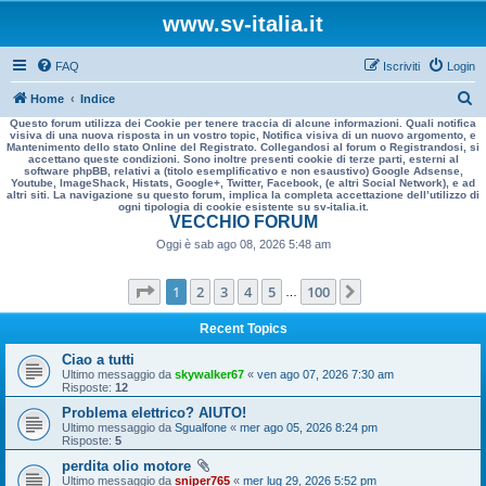
www.sv-italia.it
FAQ
Iscriviti
Login
C
Home
Indice
Questo forum utilizza dei Cookie per tenere traccia di alcune informazioni. Quali notifica
e
visiva di una nuova risposta in un vostro topic, Notifica visiva di un nuovo argomento, e
Mantenimento dello stato Online del Registrato. Collegandosi al forum o Registrandosi, si
r
accettano queste condizioni. Sono inoltre presenti cookie di terze parti, esterni al
software phpBB, relativi a (titolo esemplificativo e non esaustivo) Google Adsense,
c
Youtube, ImageShack, Histats, Google+, Twitter, Facebook, (e altri Social Network), e ad
altri siti. La navigazione su questo forum, implica la completa accettazione dell’utilizzo di
a
ogni tipologia di cookie esistente su sv-italia.it.
VECCHIO FORUM
Oggi è sab ago 08, 2026 5:48 am
Pagina
1
di
100
1
2
3
4
5
100
Prossimo
…
Recent Topics
Ciao a tutti
Ultimo messaggio da
skywalker67
«
ven ago 07, 2026 7:30 am
Risposte:
12
Problema elettrico? AIUTO!
Ultimo messaggio da
Sgualfone
«
mer ago 05, 2026 8:24 pm
Risposte:
5
perdita olio motore
Ultimo messaggio da
sniper765
«
mer lug 29, 2026 5:52 pm