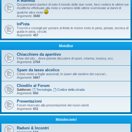
A Manetta
Qui possiamo parlare di tutto il mondo delle due ruote, farci vedere le ultime tue
modifiche effettuate alla moto e vantarsi delle ultime sverniciate ai danni di
qualche altra moto
Argomenti:
3580
InPista
Trucchi e consigli per portare al limite le nostre moto in pista, pistate, tecnica di
guida in pista, circuiti.
Argomenti:
457
MotoBar
Chiacchiere da aperitivo
Il bar del sito... dove potrete discutere di sport, cinema, musica, ecc.
Argomenti:
2764
Spam da tasso alcolico
Come vento a foglie autunnali, lo spam alle tastiere dei cazzari...
Argomenti:
5867
Chiedilo al Forum
Subforum:
Tecnologia
,
Codice della strada
Argomenti:
660
Presentazioni
Forum riservato alla presentazione dei nuovi utenti
Argomenti:
831
MotoIncontri
Raduni & Incontri