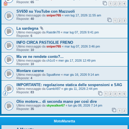
Risposte:
65
1
2
3
4
SV650 su YouTube con Mazzuoli
Ultimo messaggio da
sniper765
«
ven lug 17, 2026 11:55 am
Risposte:
40
1
2
3
La sardegna
Ultimo messaggio da
Raistlin78
«
mar lug 07, 2026 9:41 pm
Risposte:
6
INFO CIRCA PASTIGLIE FRENO
Ultimo messaggio da
sniper765
«
mar lug 07, 2026 3:46 pm
Risposte:
10
Ma ve ne rendete conto?...
Ultimo messaggio da
ch1c0
«
mer giu 17, 2026 12:49 pm
Risposte:
10
Montare carene
Ultimo messaggio da
Sgualfone
«
mar giu 16, 2026 9:14 am
Risposte:
4
IMPORTANTE: regolazione statica delle sospensioni e SAG
Ultimo messaggio da
GambX87
«
gio giu 11, 2026 2:44 pm
Risposte:
83
1
2
3
4
5
Olio motore... di seconda mano per così dire
Ultimo messaggio da
skywalker67
«
lun giu 08, 2026 7:14 pm
Risposte:
35
1
2
MotoManetta