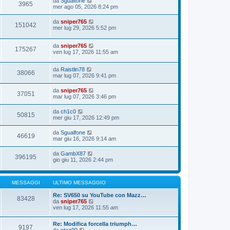
da
Sgualfone
3965
mer ago 05, 2026 8:24 pm
da
sniper765
151042
mer lug 29, 2026 5:52 pm
da
sniper765
175267
ven lug 17, 2026 11:55 am
da
Raistlin78
38066
mar lug 07, 2026 9:41 pm
da
sniper765
37051
mar lug 07, 2026 3:46 pm
da
ch1c0
50815
mer giu 17, 2026 12:49 pm
da
Sgualfone
46619
mar giu 16, 2026 9:14 am
da
GambX87
396195
gio giu 11, 2026 2:44 pm
MESSAGGI
ULTIMO MESSAGGIO
Re: SV650 su YouTube con Mazz…
83428
V
da
sniper765
e
ven lug 17, 2026 11:55 am
d
i
Re: Modifica forcella triumph…
u
9197
V
da
stez90