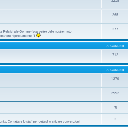
3218
265
277
te Relativi alle Gomme (scarpette) delle nostre moto.
i rimanere rigorosamente IT
ARGOMENTI
712
ARGOMENTI
1379
2552
78
2
ty. Contattare lo staff per dettagli o attivare convenzioni.