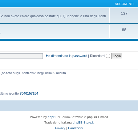
ARGOMENTI
137
Se non avete chiaro qualcosa postate qui. Qui' anche la lista degli utenti
88
.
Ho dimenticato la password
|
Ricordami
basato sugli utenti attivi negli ultimi 5 minuti)
ltimo iscritto
7040157184
Powered by
phpBB
® Forum Software © phpBB Limited
Traduzione Italiana
phpBB-Store.it
Privacy
|
Condizioni