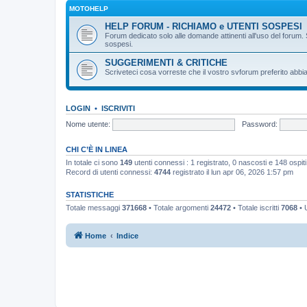
MOTOHELP
HELP FORUM - RICHIAMO e UTENTI SOSPESI
Forum dedicato solo alle domande attinenti all'uso del forum. 
sospesi.
SUGGERIMENTI & CRITICHE
Scriveteci cosa vorreste che il vostro svforum preferito abbia
LOGIN
•
ISCRIVITI
Nome utente:
Password:
CHI C’È IN LINEA
In totale ci sono
149
utenti connessi : 1 registrato, 0 nascosti e 148 ospiti (
Record di utenti connessi:
4744
registrato il lun apr 06, 2026 1:57 pm
STATISTICHE
Totale messaggi
371668
• Totale argomenti
24472
• Totale iscritti
7068
• U
Home
Indice