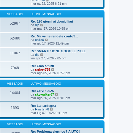
l
e
mer ott 22, 2025 6:21 pm
t
d
i
i
m
u
MESSAGGI
ULTIMO MESSAGGIO
o
l
m
t
Re: 190 giorni ai domiciliari
e
52967
V
i
da
dip
s
e
m
mar mar 17, 2026 10:58 pm
s
d
o
a
i
m
Re: Ma ve ne rendete conto?...
g
62480
u
e
V
da
ch1c0
g
l
s
e
mer giu 17, 2026 12:49 pm
i
t
s
d
o
i
a
i
Re: SMARTPHONE GOOGLE PIXEL
11067
m
g
u
V
da
dip
o
g
l
e
lun apr 27, 2026 7:05 pm
m
i
t
d
e
o
i
i
Re: Ciao a tutti
s
7948
m
u
V
da
sniper765
s
o
l
e
mer ago 05, 2026 10:57 pm
a
m
t
d
g
e
i
i
g
s
m
u
MESSAGGI
ULTIMO MESSAGGIO
i
s
o
l
o
a
m
t
Re: CSVR 2025
14404
g
e
i
V
da
skywalker67
g
s
m
e
mar ago 26, 2025 10:01 am
i
s
o
d
o
a
m
i
Re: La sardegna
1693
g
e
u
V
da
Raistlin78
g
s
l
e
mar lug 07, 2026 9:41 pm
i
s
t
d
o
a
i
i
g
m
u
MESSAGGI
ULTIMO MESSAGGIO
g
o
l
i
m
t
Re: Problema elettrico? AIUTO!