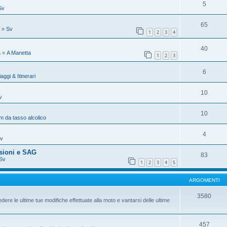
5
Sv
65
»
Sv
1
2
3
4
40
a
»
A Manetta
1
2
3
6
iaggi & Itinerari
10
v
10
 da tasso alcolico
4
v
sioni e SAG
83
Sv
1
2
3
4
5
ARGOMENTI
3580
dere le ultime tue modifiche effettuate alla moto e vantarsi delle ultime
457