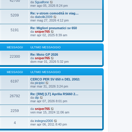
42700
o
e
i
V
da
Sgualfone
s
m
e
mer ago 05, 2026 8:24 pm
s
o
d
a
m
i
Re: v-strom comodità in viag…
g
5209
e
u
V
da
diabolik2009
g
s
l
e
mer mag 27, 2026 4:12 pm
i
s
t
d
o
a
i
i
Re: Migliori pneumatici sv 650
g
5191
m
u
V
da
sniper765
g
o
l
e
mer apr 02, 2025 8:39 am
i
m
t
d
o
e
i
i
s
m
u
MESSAGGI
ULTIMO MESSAGGIO
s
o
l
a
m
t
Re: Moto GP 2026
g
e
i
22300
V
da
sniper765
g
s
m
e
dom mar 01, 2026 5:32 pm
i
s
o
d
o
a
m
i
g
e
u
MESSAGGI
ULTIMO MESSAGGIO
g
s
l
i
s
t
CERCO PER SV 650 n DEL 2002:
o
a
6197
V
i
da
picipist
g
e
m
mar mar 31, 2026 3:24 pm
g
d
o
i
i
m
Re: [RM] [LT] Aprilia RS660 2…
o
26792
u
e
V
da
dip
l
s
e
mar apr 07, 2026 8:01 pm
t
s
d
i
a
i
V
da
sniper765
2259
m
g
u
e
ven mar 15, 2024 11:06 am
o
g
l
d
m
i
t
i
V
da
indegno2000
e
o
i
4
u
e
mer apr 06, 2011 8:40 pm
s
m
l
d
s
o
t
i
a