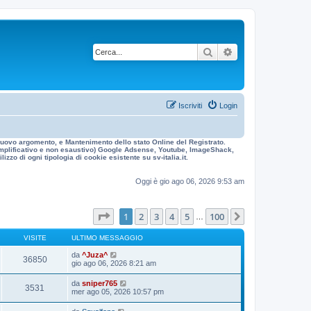
Cerca
Ricerca avanzata
Iscriviti
Login
n nuovo argomento, e Mantenimento dello stato Online del Registrato.
 esemplificativo e non esaustivo) Google Adsense, Youtube, ImageShack,
izzo di ogni tipologia di cookie esistente su sv-italia.it.
Oggi è gio ago 06, 2026 9:53 am
Pagina
1
di
100
1
2
3
4
5
100
Prossimo
…
VISITE
ULTIMO MESSAGGIO
da
^Juza^
36850
gio ago 06, 2026 8:21 am
da
sniper765
3531
mer ago 05, 2026 10:57 pm