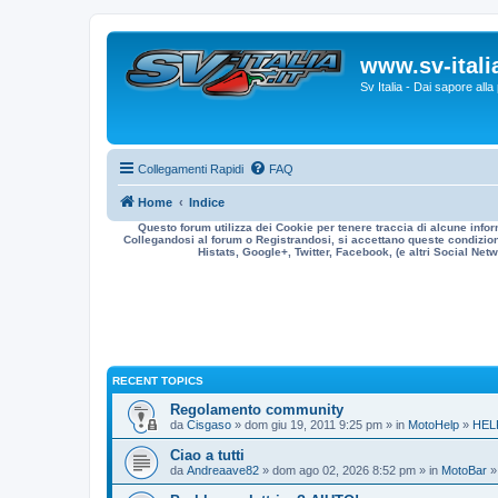
www.sv-italia
Sv Italia - Dai sapore all
Collegamenti Rapidi
FAQ
Home
Indice
Questo forum utilizza dei Cookie per tenere traccia di alcune infor
Collegandosi al forum o Registrandosi, si accettano queste condizioni
Histats, Google+, Twitter, Facebook, (e altri Social Netwo
RECENT TOPICS
Regolamento community
da
Cisgaso
» dom giu 19, 2011 9:25 pm » in
MotoHelp
»
HEL
Ciao a tutti
da
Andreaave82
» dom ago 02, 2026 8:52 pm » in
MotoBar