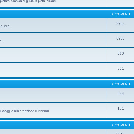
istate, tecnica di guida in pista, circuiti.
ARGOMENTI
2764
ca, ecc.
5867
i...
660
831
ARGOMENTI
544
171
iaggi e alla creazione di itinerari.
ARGOMENTI