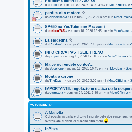
Problema elettrico? AIUTO!
da
picipist
» dom ago 02, 2026 10:00 am » in
MotoOfficina
»
perdita olio motore
da
siddarthapi39
» lun feb 21, 2022 2:59 pm » in
MotoOfficina
SV650 su YouTube con Mazzuoli
da
sniper765
» ven gen 16, 2026 12:45 pm » in
MotoManett
La sardegna
da
Raistlin78
» lun giu 29, 2026 7:15 pm » in
MotoIncontri
»
V
INFO CIRCA PASTIGLIE FRENO
da
picipist
» lun mag 11, 2026 12:18 pm » in
MotoOfficina
»
S
Ma ve ne rendete conto?...
da
Sgualfone
» gio giu 11, 2026 10:43 pm » in
MotoBar
»
Spam
Montare carene
da
TheExam
» lun giu 08, 2026 3:33 pm » in
MotoOfficina
»
S
IMPORTANTE: regolazione statica delle sospen
da
eternauta
» dom lug 24, 2011 1:46 pm » in
MotoOfficina
»
MOTOMANETTA
A Manetta
Qui possiamo parlare di tutto il mondo delle due ruote, farci ve
sverniciate ai danni di qualche altra moto
InPista