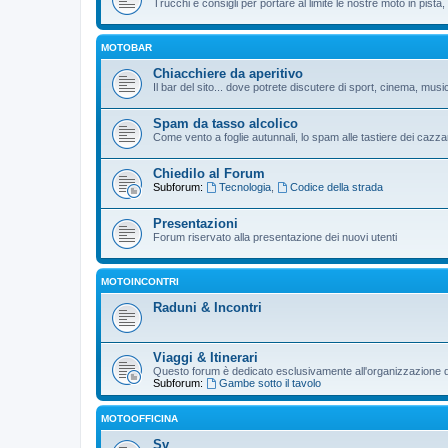
Trucchi e consigli per portare al limite le nostre moto in pista, p
MOTOBAR
Chiacchiere da aperitivo
Il bar del sito... dove potrete discutere di sport, cinema, musi
Spam da tasso alcolico
Come vento a foglie autunnali, lo spam alle tastiere dei cazzar
Chiedilo al Forum
Subforum:
Tecnologia
,
Codice della strada
Presentazioni
Forum riservato alla presentazione dei nuovi utenti
MOTOINCONTRI
Raduni & Incontri
Viaggi & Itinerari
Questo forum è dedicato esclusivamente all'organizzazione di v
Subforum:
Gambe sotto il tavolo
MOTOOFFICINA
Sv