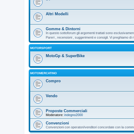
Altri Modelli
Gomme & Dintorni
In questo sottoforum gli argomenti trattati sono esclusivamen
Pareri , recensioni , suggerimenti e consigli. Vi preghiamo d
MOTORSPORT
MotoGp & SuperBike
MOTOMERCATINO
Compro
Vendo
Proposte Commerciali
Moderatore:
indegno2000
Convenzioni
Convenzioni con operatori/venditori concordate con la communi