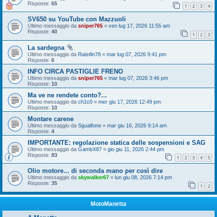
Risposte:
65
1
2
3
4
SV650 su YouTube con Mazzuoli
Ultimo messaggio da
sniper765
«
ven lug 17, 2026 11:55 am
Risposte:
40
1
2
3
La sardegna
Ultimo messaggio da
Raistlin78
«
mar lug 07, 2026 9:41 pm
Risposte:
6
INFO CIRCA PASTIGLIE FRENO
Ultimo messaggio da
sniper765
«
mar lug 07, 2026 3:46 pm
Risposte:
10
Ma ve ne rendete conto?...
Ultimo messaggio da
ch1c0
«
mer giu 17, 2026 12:49 pm
Risposte:
10
Montare carene
Ultimo messaggio da
Sgualfone
«
mar giu 16, 2026 9:14 am
Risposte:
4
IMPORTANTE: regolazione statica delle sospensioni e SAG
Ultimo messaggio da
GambX87
«
gio giu 11, 2026 2:44 pm
Risposte:
83
1
2
3
4
5
Olio motore... di seconda mano per così dire
Ultimo messaggio da
skywalker67
«
lun giu 08, 2026 7:14 pm
Risposte:
35
1
2
MotoManetta