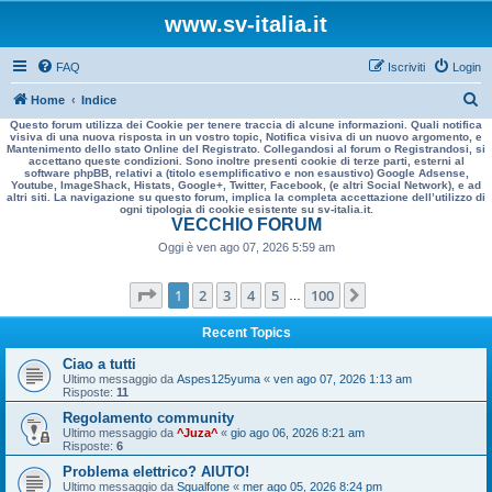
www.sv-italia.it
FAQ
Iscriviti
Login
C
Home
Indice
Questo forum utilizza dei Cookie per tenere traccia di alcune informazioni. Quali notifica
e
visiva di una nuova risposta in un vostro topic, Notifica visiva di un nuovo argomento, e
Mantenimento dello stato Online del Registrato. Collegandosi al forum o Registrandosi, si
r
accettano queste condizioni. Sono inoltre presenti cookie di terze parti, esterni al
software phpBB, relativi a (titolo esemplificativo e non esaustivo) Google Adsense,
c
Youtube, ImageShack, Histats, Google+, Twitter, Facebook, (e altri Social Network), e ad
altri siti. La navigazione su questo forum, implica la completa accettazione dell’utilizzo di
a
ogni tipologia di cookie esistente su sv-italia.it.
VECCHIO FORUM
Oggi è ven ago 07, 2026 5:59 am
Pagina
1
di
100
1
2
3
4
5
100
Prossimo
…
Recent Topics
Ciao a tutti
Ultimo messaggio da
Aspes125yuma
«
ven ago 07, 2026 1:13 am
Risposte:
11
Regolamento community
Ultimo messaggio da
^Juza^
«
gio ago 06, 2026 8:21 am
Risposte:
6
Problema elettrico? AIUTO!
Ultimo messaggio da
Sgualfone
«
mer ago 05, 2026 8:24 pm