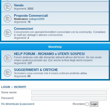
Vendo
Argomenti:
2552
Proposte Commerciali
Moderatore:
indegno2000
Argomenti:
78
Convenzioni
Convenzioni con operatori/venditori concordate con la community. Contattare
lo staff per dettagli o attivare convenzioni.
Argomenti:
2
MotoHelp
HELP FORUM - RICHIAMO e UTENTI SOSPESI
Forum dedicato solo alle domande attinenti all'uso del forum. Se non avete
chiaro qualcosa postate qui. Qui' anche la lista degli utenti sospesi.
Argomenti:
137
SUGGERIMENTI & CRITICHE
Scriveteci cosa vorreste che il vostro svforum preferito abbia.
Argomenti:
88
LOGIN
•
ISCRIVITI
Nome utente:
Password:
Ho dimenticato la password
Ricordami