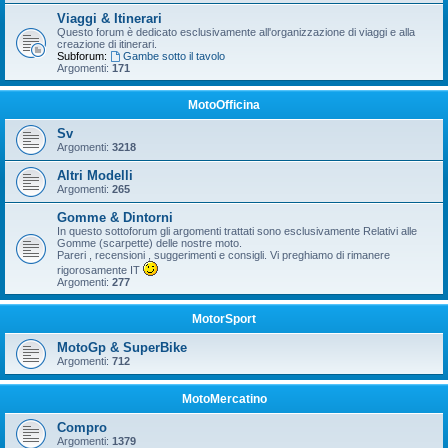
Viaggi & Itinerari
Questo forum è dedicato esclusivamente all'organizzazione di viaggi e alla
creazione di itinerari.
Subforum:
Gambe sotto il tavolo
Argomenti:
171
MotoOfficina
Sv
Argomenti:
3218
Altri Modelli
Argomenti:
265
Gomme & Dintorni
In questo sottoforum gli argomenti trattati sono esclusivamente Relativi alle
Gomme (scarpette) delle nostre moto.
Pareri , recensioni , suggerimenti e consigli. Vi preghiamo di rimanere
rigorosamente IT
Argomenti:
277
MotorSport
MotoGp & SuperBike
Argomenti:
712
MotoMercatino
Compro
Argomenti:
1379