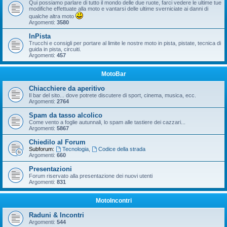
Qui possiamo parlare di tutto il mondo delle due ruote, farci vedere le ultime tue
modifiche effettuate alla moto e vantarsi delle ultime sverniciate ai danni di
qualche altra moto
Argomenti:
3580
InPista
Trucchi e consigli per portare al limite le nostre moto in pista, pistate, tecnica di
guida in pista, circuiti.
Argomenti:
457
MotoBar
Chiacchiere da aperitivo
Il bar del sito... dove potrete discutere di sport, cinema, musica, ecc.
Argomenti:
2764
Spam da tasso alcolico
Come vento a foglie autunnali, lo spam alle tastiere dei cazzari...
Argomenti:
5867
Chiedilo al Forum
Subforum:
Tecnologia
,
Codice della strada
Argomenti:
660
Presentazioni
Forum riservato alla presentazione dei nuovi utenti
Argomenti:
831
MotoIncontri
Raduni & Incontri
Argomenti:
544