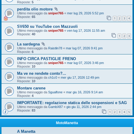
Risposte:
5
perdita olio motore
Ultimo messaggio da
sniper765
«
mer lug 29, 2026 5:52 pm
Risposte:
65
1
2
3
4
SV650 su YouTube con Mazzuoli
Ultimo messaggio da
sniper765
«
ven lug 17, 2026 11:55 am
Risposte:
40
1
2
3
La sardegna
Ultimo messaggio da
Raistlin78
«
mar lug 07, 2026 9:41 pm
Risposte:
6
INFO CIRCA PASTIGLIE FRENO
Ultimo messaggio da
sniper765
«
mar lug 07, 2026 3:46 pm
Risposte:
10
Ma ve ne rendete conto?...
Ultimo messaggio da
ch1c0
«
mer giu 17, 2026 12:49 pm
Risposte:
10
Montare carene
Ultimo messaggio da
Sgualfone
«
mar giu 16, 2026 9:14 am
Risposte:
4
IMPORTANTE: regolazione statica delle sospensioni e SAG
Ultimo messaggio da
GambX87
«
gio giu 11, 2026 2:44 pm
Risposte:
83
1
2
3
4
5
MotoManetta
A Manetta