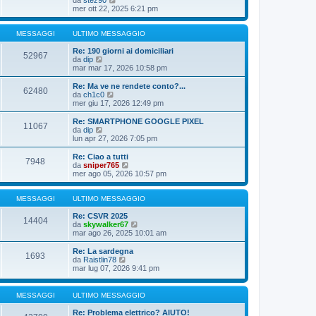
l
e
mer ott 22, 2025 6:21 pm
t
d
i
i
m
u
MESSAGGI
ULTIMO MESSAGGIO
o
l
m
t
Re: 190 giorni ai domiciliari
e
52967
V
i
da
dip
s
e
m
mar mar 17, 2026 10:58 pm
s
d
o
a
i
m
Re: Ma ve ne rendete conto?...
g
62480
u
e
V
da
ch1c0
g
l
s
e
mer giu 17, 2026 12:49 pm
i
t
s
d
o
i
a
i
Re: SMARTPHONE GOOGLE PIXEL
11067
m
g
u
V
da
dip
o
g
l
e
lun apr 27, 2026 7:05 pm
m
i
t
d
e
o
i
i
Re: Ciao a tutti
s
7948
m
u
V
da
sniper765
s
o
l
e
mer ago 05, 2026 10:57 pm
a
m
t
d
g
e
i
i
g
s
m
u
MESSAGGI
ULTIMO MESSAGGIO
i
s
o
l
o
a
m
t
Re: CSVR 2025
14404
g
e
i
V
da
skywalker67
g
s
m
e
mar ago 26, 2025 10:01 am
i
s
o
d
o
a
m
i
Re: La sardegna
1693
g
e
u
V
da
Raistlin78
g
s
l
e
mar lug 07, 2026 9:41 pm
i
s
t
d
o
a
i
i
g
m
u
MESSAGGI
ULTIMO MESSAGGIO
g
o
l
i
m
t
Re: Problema elettrico? AIUTO!