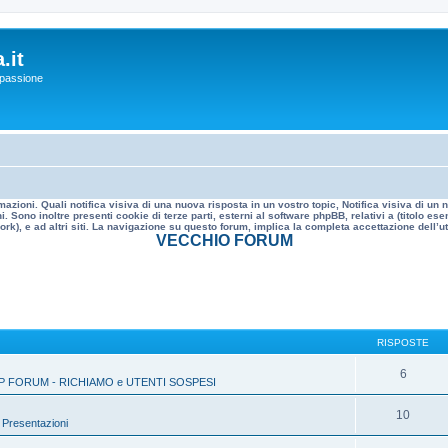
.it
a passione
mazioni. Quali notifica visiva di una nuova risposta in un vostro topic, Notifica visiva di u
. Sono inoltre presenti cookie di terze parti, esterni al software phpBB, relativi a (titolo
rk), e ad altri siti. La navigazione su questo forum, implica la completa accettazione dell’util
VECCHIO FORUM
RISPOSTE
6
P FORUM - RICHIAMO e UTENTI SOSPESI
10
»
Presentazioni