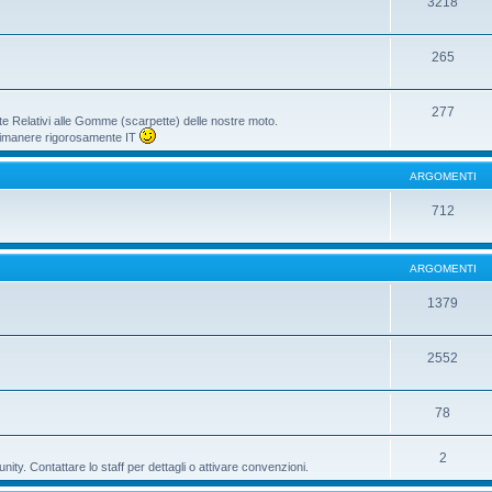
3218
265
277
te Relativi alle Gomme (scarpette) delle nostre moto.
i rimanere rigorosamente IT
ARGOMENTI
712
ARGOMENTI
1379
2552
78
2
ty. Contattare lo staff per dettagli o attivare convenzioni.