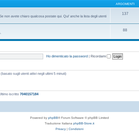
ARGOMENTI
137
Se non avete chiaro qualcosa postate qui. Qui' anche la lista degli utenti
88
.
Ho dimenticato la password
|
Ricordami
basato sugli utenti attivi negli ultimi 5 minuti)
ltimo iscritto
7040157184
Powered by
phpBB
® Forum Software © phpBB Limited
Traduzione Italiana
phpBB-Store.it
Privacy
|
Condizioni