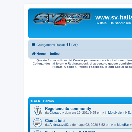
www.sv-italia
Sv Italia - Dai sapore all
Collegamenti Rapidi
FAQ
Home
Indice
Questo forum utilizza dei Cookie per tenere traccia di alcune infor
Collegandosi al forum o Registrandosi, si accettano queste condizioni
Histats, Google+, Twitter, Facebook, (e altri Social Netwo
RECENT TOPICS
Regolamento community
da
Cisgaso
» dom giu 19, 2011 9:25 pm » in
MotoHelp
»
HEL
Ciao a tutti
da
Andreaave82
» dom ago 02, 2026 8:52 pm » in
MotoBar