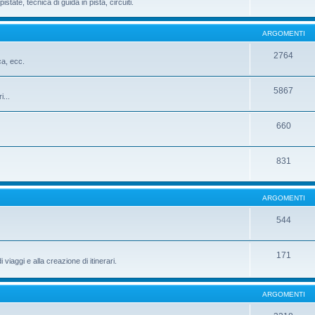
istate, tecnica di guida in pista, circuiti.
ARGOMENTI
2764
ca, ecc.
5867
i...
660
831
ARGOMENTI
544
171
iaggi e alla creazione di itinerari.
ARGOMENTI