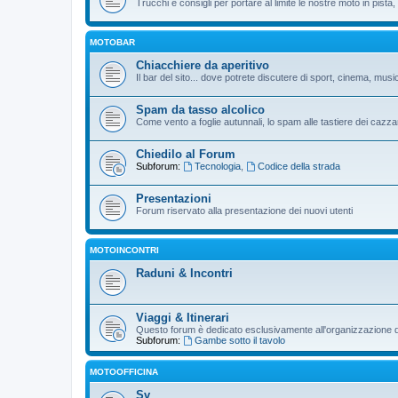
Trucchi e consigli per portare al limite le nostre moto in pista, p
MOTOBAR
Chiacchiere da aperitivo
Il bar del sito... dove potrete discutere di sport, cinema, musi
Spam da tasso alcolico
Come vento a foglie autunnali, lo spam alle tastiere dei cazzar
Chiedilo al Forum
Subforum:
Tecnologia
,
Codice della strada
Presentazioni
Forum riservato alla presentazione dei nuovi utenti
MOTOINCONTRI
Raduni & Incontri
Viaggi & Itinerari
Questo forum è dedicato esclusivamente all'organizzazione di v
Subforum:
Gambe sotto il tavolo
MOTOOFFICINA
Sv