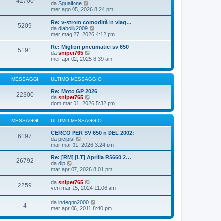
42700
o
e
i
V
da
Sgualfone
s
m
e
mer ago 05, 2026 8:24 pm
s
o
d
a
m
i
Re: v-strom comodità in viag…
g
5209
e
u
V
da
diabolik2009
g
s
l
e
mer mag 27, 2026 4:12 pm
i
s
t
d
o
a
i
i
Re: Migliori pneumatici sv 650
g
5191
m
u
V
da
sniper765
g
o
l
e
mer apr 02, 2025 8:39 am
i
m
t
d
o
e
i
i
s
m
u
MESSAGGI
ULTIMO MESSAGGIO
s
o
l
a
m
t
Re: Moto GP 2026
g
e
i
22300
V
da
sniper765
g
s
m
e
dom mar 01, 2026 5:32 pm
i
s
o
d
o
a
m
i
g
e
u
MESSAGGI
ULTIMO MESSAGGIO
g
s
l
i
s
t
CERCO PER SV 650 n DEL 2002:
o
a
6197
V
i
da
picipist
g
e
m
mar mar 31, 2026 3:24 pm
g
d
o
i
i
m
Re: [RM] [LT] Aprilia RS660 2…
o
26792
u
e
V
da
dip
l
s
e
mar apr 07, 2026 8:01 pm
t
s
d
i
a
i
V
da
sniper765
2259
m
g
u
e
ven mar 15, 2024 11:06 am
o
g
l
d
m
i
t
i
V
da
indegno2000
e
o
i
4
u
e
mer apr 06, 2011 8:40 pm
s
m
l
d
s
o
t
i
a