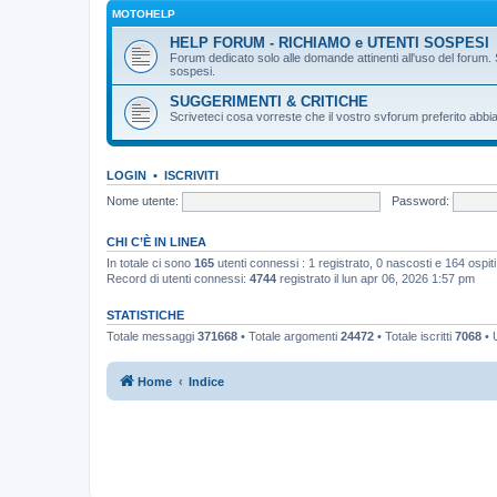
MOTOHELP
HELP FORUM - RICHIAMO e UTENTI SOSPESI
Forum dedicato solo alle domande attinenti all'uso del forum. 
sospesi.
SUGGERIMENTI & CRITICHE
Scriveteci cosa vorreste che il vostro svforum preferito abbia
LOGIN
•
ISCRIVITI
Nome utente:
Password:
CHI C’È IN LINEA
In totale ci sono
165
utenti connessi : 1 registrato, 0 nascosti e 164 ospiti (
Record di utenti connessi:
4744
registrato il lun apr 06, 2026 1:57 pm
STATISTICHE
Totale messaggi
371668
• Totale argomenti
24472
• Totale iscritti
7068
• U
Home
Indice