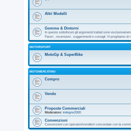
Altri Modelli
Gomme & Dintorni
In questo sottoforum gli argomenti trattati sono esclusivamen
Pareri , recensioni , suggerimenti e consigli. Vi preghiamo d
MOTORSPORT
MotoGp & SuperBike
MOTOMERCATINO
Compro
Vendo
Proposte Commerciali
Moderatore:
indegno2000
Convenzioni
Convenzioni con operatori/venditori concordate con la communi