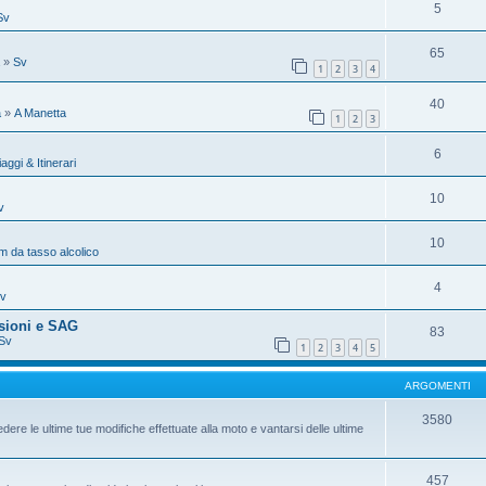
5
Sv
65
»
Sv
1
2
3
4
40
a
»
A Manetta
1
2
3
6
iaggi & Itinerari
10
v
10
 da tasso alcolico
4
v
sioni e SAG
83
Sv
1
2
3
4
5
ARGOMENTI
3580
dere le ultime tue modifiche effettuate alla moto e vantarsi delle ultime
457