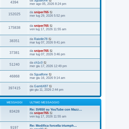
da
Sgualfone
4394
mer ago 05, 2026 8:24 pm
da
sniper765
152025
mer lug 29, 2026 5:52 pm
da
sniper765
175838
ven lug 17, 2026 11:55 am
da
Raistlin78
38351
mar lug 07, 2026 9:41 pm
da
sniper765
37381
mar lug 07, 2026 3:46 pm
da
ch1c0
51240
mer giu 17, 2026 12:49 pm
da
Sgualfone
46868
mar giu 16, 2026 9:14 am
da
GambX87
397415
gio giu 11, 2026 2:44 pm
MESSAGGI
ULTIMO MESSAGGIO
Re: SV650 su YouTube con Mazz…
83428
V
da
sniper765
e
ven lug 17, 2026 11:55 am
d
i
Re: Modifica forcella triumph…
u
9197
V
da
stez90