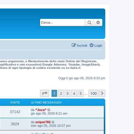
Cerca
Ricerca avanzata
Iscriviti
Login
n nuovo argomento, e Mantenimento dello stato Online del Registrato.
 esemplificativo e non esaustivo) Google Adsense, Youtube, ImageShack,
izzo di ogni tipologia di cookie esistente su sv-italia.it.
Oggi è gio ago 06, 2026 8:33 pm
Pagina
1
di
100
1
2
3
4
5
100
Prossimo
…
VISITE
ULTIMO MESSAGGIO
da
^Juza^
37142
gio ago 06, 2026 8:21 am
da
sniper765
3929
mer ago 05, 2026 10:57 pm