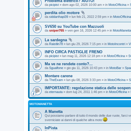
Problema elettrico? AIUTO!
da
picipist
» dom ago 02, 2026 10:00 am » in
MotoOfficina
»
perdita olio motore
da
siddarthapi39
» lun feb 21, 2022 2:59 pm » in
MotoOfficina
SV650 su YouTube con Mazzuoli
da
sniper765
» ven gen 16, 2026 12:45 pm » in
MotoManett
La sardegna
da
Raistlin78
» lun giu 29, 2026 7:15 pm » in
MotoIncontri
»
V
INFO CIRCA PASTIGLIE FRENO
da
picipist
» lun mag 11, 2026 12:18 pm » in
MotoOfficina
»
S
Ma ve ne rendete conto?...
da
Sgualfone
» gio giu 11, 2026 10:43 pm » in
MotoBar
»
Spam
Montare carene
da
TheExam
» lun giu 08, 2026 3:33 pm » in
MotoOfficina
»
S
IMPORTANTE: regolazione statica delle sospen
da
eternauta
» dom lug 24, 2011 1:46 pm » in
MotoOfficina
»
MOTOMANETTA
A Manetta
Qui possiamo parlare di tutto il mondo delle due ruote, farci ve
sverniciate ai danni di qualche altra moto
InPista