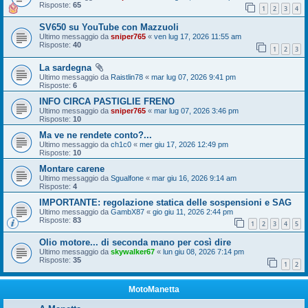
Risposte:
65
1
2
3
4
SV650 su YouTube con Mazzuoli
Ultimo messaggio da
sniper765
«
ven lug 17, 2026 11:55 am
Risposte:
40
1
2
3
La sardegna
Ultimo messaggio da
Raistlin78
«
mar lug 07, 2026 9:41 pm
Risposte:
6
INFO CIRCA PASTIGLIE FRENO
Ultimo messaggio da
sniper765
«
mar lug 07, 2026 3:46 pm
Risposte:
10
Ma ve ne rendete conto?...
Ultimo messaggio da
ch1c0
«
mer giu 17, 2026 12:49 pm
Risposte:
10
Montare carene
Ultimo messaggio da
Sgualfone
«
mar giu 16, 2026 9:14 am
Risposte:
4
IMPORTANTE: regolazione statica delle sospensioni e SAG
Ultimo messaggio da
GambX87
«
gio giu 11, 2026 2:44 pm
Risposte:
83
1
2
3
4
5
Olio motore... di seconda mano per così dire
Ultimo messaggio da
skywalker67
«
lun giu 08, 2026 7:14 pm
Risposte:
35
1
2
MotoManetta