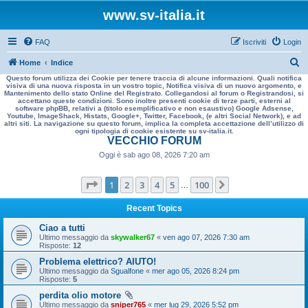
www.sv-italia.it
FAQ
Iscriviti
Login
C
Home
Indice
Questo forum utilizza dei Cookie per tenere traccia di alcune informazioni. Quali notifica
e
visiva di una nuova risposta in un vostro topic, Notifica visiva di un nuovo argomento, e
Mantenimento dello stato Online del Registrato. Collegandosi al forum o Registrandosi, si
r
accettano queste condizioni. Sono inoltre presenti cookie di terze parti, esterni al
software phpBB, relativi a (titolo esemplificativo e non esaustivo) Google Adsense,
c
Youtube, ImageShack, Histats, Google+, Twitter, Facebook, (e altri Social Network), e ad
altri siti. La navigazione su questo forum, implica la completa accettazione dell’utilizzo di
a
ogni tipologia di cookie esistente su sv-italia.it.
VECCHIO FORUM
Oggi è sab ago 08, 2026 7:20 am
Pagina
1
di
100
1
2
3
4
5
100
Prossimo
…
Recent Topics
Ciao a tutti
Ultimo messaggio da
skywalker67
«
ven ago 07, 2026 7:30 am
Risposte:
12
Problema elettrico? AIUTO!
Ultimo messaggio da
Sgualfone
«
mer ago 05, 2026 8:24 pm
Risposte:
5
perdita olio motore
Ultimo messaggio da
sniper765
«
mer lug 29, 2026 5:52 pm