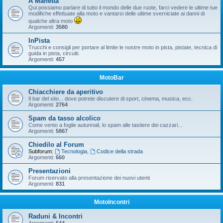
A Manetta
Qui possiamo parlare di tutto il mondo delle due ruote, farci vedere le ultime tue
modifiche effettuate alla moto e vantarsi delle ultime sverniciate ai danni di
qualche altra moto
Argomenti:
3580
InPista
Trucchi e consigli per portare al limite le nostre moto in pista, pistate, tecnica di
guida in pista, circuiti.
Argomenti:
457
MotoBar
Chiacchiere da aperitivo
Il bar del sito... dove potrete discutere di sport, cinema, musica, ecc.
Argomenti:
2764
Spam da tasso alcolico
Come vento a foglie autunnali, lo spam alle tastiere dei cazzari...
Argomenti:
5867
Chiedilo al Forum
Subforum:
Tecnologia
,
Codice della strada
Argomenti:
660
Presentazioni
Forum riservato alla presentazione dei nuovi utenti
Argomenti:
831
MotoIncontri
Raduni & Incontri