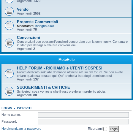
Argomenti:
1379
Vendo
Argomenti:
2552
Proposte Commerciali
Moderatore:
indegno2000
Argomenti:
78
Convenzioni
Convenzioni con operatori/venditori concordate con la community. Contattare
lo staff per dettagli o attivare convenzioni.
Argomenti:
2
MotoHelp
HELP FORUM - RICHIAMO e UTENTI SOSPESI
Forum dedicato solo alle domande attinenti all'uso del forum. Se non avete
chiaro qualcosa postate qui. Qui' anche la lista degli utenti sospesi.
Argomenti:
137
SUGGERIMENTI & CRITICHE
Scriveteci cosa vorreste che il vostro svforum preferito abbia.
Argomenti:
88
LOGIN
•
ISCRIVITI
Nome utente:
Password:
Ho dimenticato la password
Ricordami