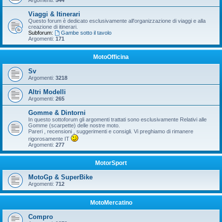
Argomenti:
544
Viaggi & Itinerari
Questo forum è dedicato esclusivamente all'organizzazione di viaggi e alla
creazione di itinerari.
Subforum:
Gambe sotto il tavolo
Argomenti:
171
MotoOfficina
Sv
Argomenti:
3218
Altri Modelli
Argomenti:
265
Gomme & Dintorni
In questo sottoforum gli argomenti trattati sono esclusivamente Relativi alle
Gomme (scarpette) delle nostre moto.
Pareri , recensioni , suggerimenti e consigli. Vi preghiamo di rimanere
rigorosamente IT
Argomenti:
277
MotorSport
MotoGp & SuperBike
Argomenti:
712
MotoMercatino
Compro