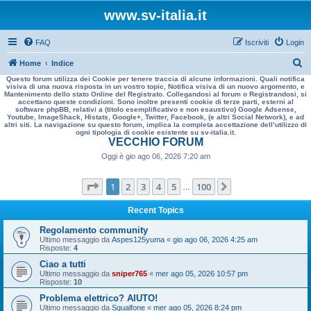
www.sv-italia.it
FAQ
Iscriviti
Login
C
Home
Indice
Questo forum utilizza dei Cookie per tenere traccia di alcune informazioni. Quali notifica
e
visiva di una nuova risposta in un vostro topic, Notifica visiva di un nuovo argomento, e
Mantenimento dello stato Online del Registrato. Collegandosi al forum o Registrandosi, si
r
accettano queste condizioni. Sono inoltre presenti cookie di terze parti, esterni al
software phpBB, relativi a (titolo esemplificativo e non esaustivo) Google Adsense,
c
Youtube, ImageShack, Histats, Google+, Twitter, Facebook, (e altri Social Network), e ad
altri siti. La navigazione su questo forum, implica la completa accettazione dell’utilizzo di
a
ogni tipologia di cookie esistente su sv-italia.it.
VECCHIO FORUM
Oggi è gio ago 06, 2026 7:20 am
Pagina
1
di
100
1
2
3
4
5
100
Prossimo
…
Recent Topics
Regolamento community
Ultimo messaggio da
Aspes125yuma
«
gio ago 06, 2026 4:25 am
Risposte:
4
Ciao a tutti
Ultimo messaggio da
sniper765
«
mer ago 05, 2026 10:57 pm
Risposte:
10
Problema elettrico? AIUTO!
Ultimo messaggio da
Sgualfone
«
mer ago 05, 2026 8:24 pm