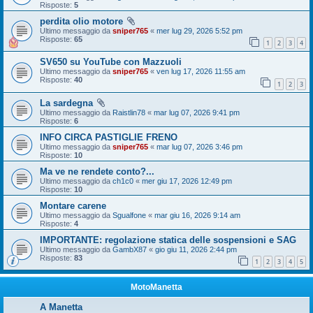
Risposte:
5
perdita olio motore
Ultimo messaggio da
sniper765
«
mer lug 29, 2026 5:52 pm
Risposte:
65
1
2
3
4
SV650 su YouTube con Mazzuoli
Ultimo messaggio da
sniper765
«
ven lug 17, 2026 11:55 am
Risposte:
40
1
2
3
La sardegna
Ultimo messaggio da
Raistlin78
«
mar lug 07, 2026 9:41 pm
Risposte:
6
INFO CIRCA PASTIGLIE FRENO
Ultimo messaggio da
sniper765
«
mar lug 07, 2026 3:46 pm
Risposte:
10
Ma ve ne rendete conto?...
Ultimo messaggio da
ch1c0
«
mer giu 17, 2026 12:49 pm
Risposte:
10
Montare carene
Ultimo messaggio da
Sgualfone
«
mar giu 16, 2026 9:14 am
Risposte:
4
IMPORTANTE: regolazione statica delle sospensioni e SAG
Ultimo messaggio da
GambX87
«
gio giu 11, 2026 2:44 pm
Risposte:
83
1
2
3
4
5
MotoManetta
A Manetta