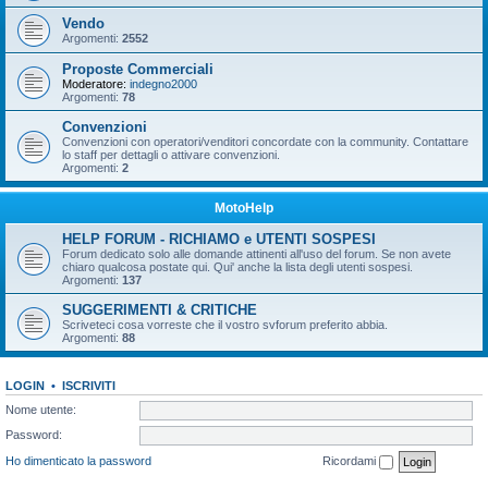
Vendo
Argomenti:
2552
Proposte Commerciali
Moderatore:
indegno2000
Argomenti:
78
Convenzioni
Convenzioni con operatori/venditori concordate con la community. Contattare
lo staff per dettagli o attivare convenzioni.
Argomenti:
2
MotoHelp
HELP FORUM - RICHIAMO e UTENTI SOSPESI
Forum dedicato solo alle domande attinenti all'uso del forum. Se non avete
chiaro qualcosa postate qui. Qui' anche la lista degli utenti sospesi.
Argomenti:
137
SUGGERIMENTI & CRITICHE
Scriveteci cosa vorreste che il vostro svforum preferito abbia.
Argomenti:
88
LOGIN
•
ISCRIVITI
Nome utente:
Password:
Ho dimenticato la password
Ricordami