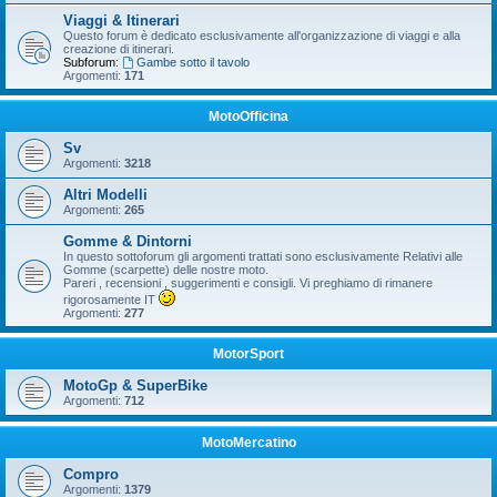
Viaggi & Itinerari
Questo forum è dedicato esclusivamente all'organizzazione di viaggi e alla
creazione di itinerari.
Subforum:
Gambe sotto il tavolo
Argomenti:
171
MotoOfficina
Sv
Argomenti:
3218
Altri Modelli
Argomenti:
265
Gomme & Dintorni
In questo sottoforum gli argomenti trattati sono esclusivamente Relativi alle
Gomme (scarpette) delle nostre moto.
Pareri , recensioni , suggerimenti e consigli. Vi preghiamo di rimanere
rigorosamente IT
Argomenti:
277
MotorSport
MotoGp & SuperBike
Argomenti:
712
MotoMercatino
Compro
Argomenti:
1379