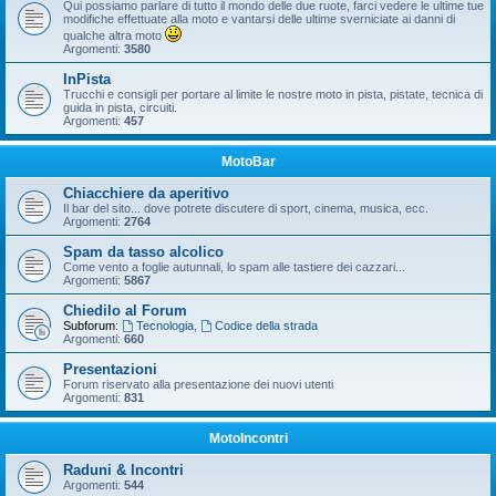
Qui possiamo parlare di tutto il mondo delle due ruote, farci vedere le ultime tue
modifiche effettuate alla moto e vantarsi delle ultime sverniciate ai danni di
qualche altra moto
Argomenti:
3580
InPista
Trucchi e consigli per portare al limite le nostre moto in pista, pistate, tecnica di
guida in pista, circuiti.
Argomenti:
457
MotoBar
Chiacchiere da aperitivo
Il bar del sito... dove potrete discutere di sport, cinema, musica, ecc.
Argomenti:
2764
Spam da tasso alcolico
Come vento a foglie autunnali, lo spam alle tastiere dei cazzari...
Argomenti:
5867
Chiedilo al Forum
Subforum:
Tecnologia
,
Codice della strada
Argomenti:
660
Presentazioni
Forum riservato alla presentazione dei nuovi utenti
Argomenti:
831
MotoIncontri
Raduni & Incontri
Argomenti:
544