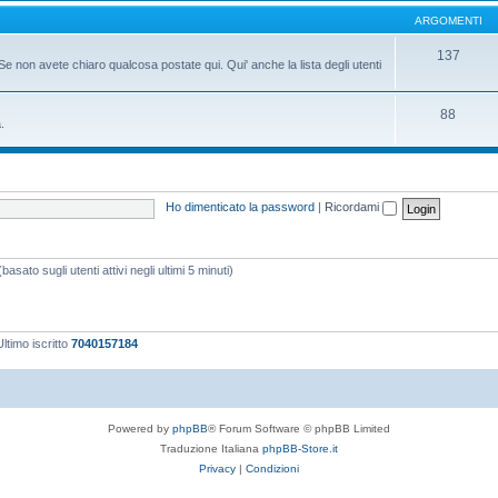
ARGOMENTI
137
Se non avete chiaro qualcosa postate qui. Qui' anche la lista degli utenti
88
.
Ho dimenticato la password
|
Ricordami
asato sugli utenti attivi negli ultimi 5 minuti)
ltimo iscritto
7040157184
Powered by
phpBB
® Forum Software © phpBB Limited
Traduzione Italiana
phpBB-Store.it
Privacy
|
Condizioni