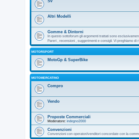
Sv
Altri Modelli
Gomme & Dintorni
In questo sottoforum gli argomenti trattati sono esclusivamen
Pareri , recensioni , suggerimenti e consigli. Vi preghiamo d
MOTORSPORT
MotoGp & SuperBike
MOTOMERCATINO
Compro
Vendo
Proposte Commerciali
Moderatore:
indegno2000
Convenzioni
Convenzioni con operatori/venditori concordate con la communi