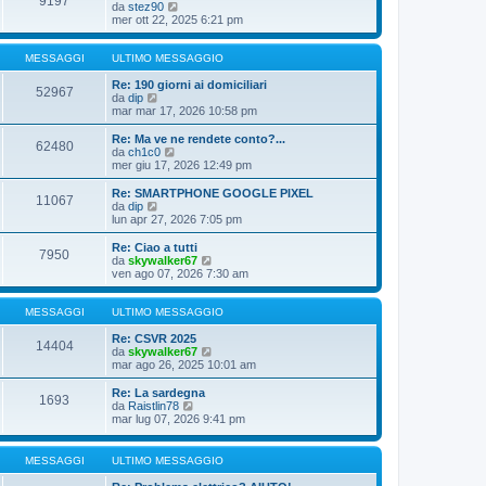
9197
V
da
stez90
l
e
mer ott 22, 2025 6:21 pm
t
d
i
i
m
u
MESSAGGI
ULTIMO MESSAGGIO
o
l
m
t
Re: 190 giorni ai domiciliari
e
52967
V
i
da
dip
s
e
m
mar mar 17, 2026 10:58 pm
s
d
o
a
i
m
Re: Ma ve ne rendete conto?...
g
62480
u
e
V
da
ch1c0
g
l
s
e
mer giu 17, 2026 12:49 pm
i
t
s
d
o
i
a
i
Re: SMARTPHONE GOOGLE PIXEL
11067
m
g
u
V
da
dip
o
g
l
e
lun apr 27, 2026 7:05 pm
m
i
t
d
e
o
i
i
Re: Ciao a tutti
s
7950
m
u
V
da
skywalker67
s
o
l
e
ven ago 07, 2026 7:30 am
a
m
t
d
g
e
i
i
g
s
m
u
MESSAGGI
ULTIMO MESSAGGIO
i
s
o
l
o
a
m
t
Re: CSVR 2025
14404
g
e
i
V
da
skywalker67
g
s
m
e
mar ago 26, 2025 10:01 am
i
s
o
d
o
a
m
i
Re: La sardegna
1693
g
e
u
V
da
Raistlin78
g
s
l
e
mar lug 07, 2026 9:41 pm
i
s
t
d
o
a
i
i
g
m
u
MESSAGGI
ULTIMO MESSAGGIO
g
o
l
i
m
t