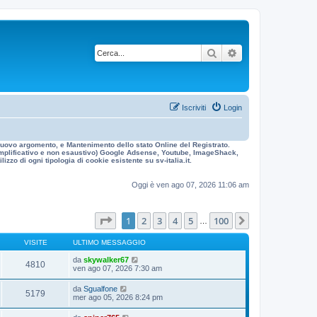
Cerca
Ricerca avanzata
Iscriviti
Login
n nuovo argomento, e Mantenimento dello stato Online del Registrato.
 esemplificativo e non esaustivo) Google Adsense, Youtube, ImageShack,
izzo di ogni tipologia di cookie esistente su sv-italia.it.
Oggi è ven ago 07, 2026 11:06 am
Pagina
1
di
100
1
2
3
4
5
100
Prossimo
…
VISITE
ULTIMO MESSAGGIO
da
skywalker67
4810
ven ago 07, 2026 7:30 am
da
Sgualfone
5179
mer ago 05, 2026 8:24 pm