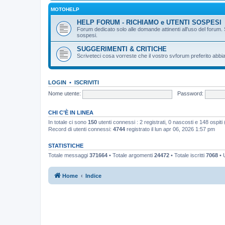
MOTOHELP
HELP FORUM - RICHIAMO e UTENTI SOSPESI
Forum dedicato solo alle domande attinenti all'uso del forum. 
sospesi.
SUGGERIMENTI & CRITICHE
Scriveteci cosa vorreste che il vostro svforum preferito abbia
LOGIN
•
ISCRIVITI
Nome utente:
Password:
CHI C’È IN LINEA
In totale ci sono
150
utenti connessi : 2 registrati, 0 nascosti e 148 ospiti (b
Record di utenti connessi:
4744
registrato il lun apr 06, 2026 1:57 pm
STATISTICHE
Totale messaggi
371664
• Totale argomenti
24472
• Totale iscritti
7068
• U
Home
Indice