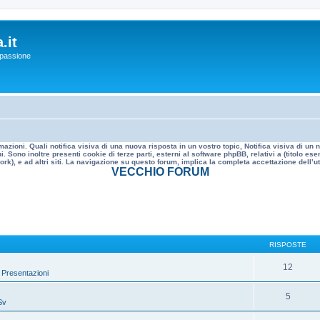
.it
a passione
mazioni. Quali notifica visiva di una nuova risposta in un vostro topic, Notifica visiva di u
. Sono inoltre presenti cookie di terze parti, esterni al software phpBB, relativi a (titolo
rk), e ad altri siti. La navigazione su questo forum, implica la completa accettazione dell’util
VECCHIO FORUM
RISPOSTE
12
»
Presentazioni
5
Sv