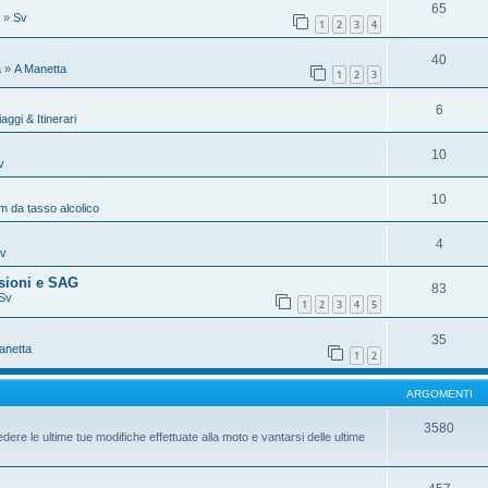
65
»
Sv
1
2
3
4
40
a
»
A Manetta
1
2
3
6
iaggi & Itinerari
10
v
10
 da tasso alcolico
4
v
sioni e SAG
83
Sv
1
2
3
4
5
35
anetta
1
2
ARGOMENTI
3580
dere le ultime tue modifiche effettuate alla moto e vantarsi delle ultime