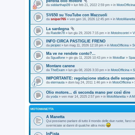
perdita olio motore
da
siddarthapi39
» lun feb 21, 2022 2:59 pm » in
MotoOfficina
SV650 su YouTube con Mazzuoli
da
sniper765
» ven gen 16, 2026 12:45 pm » in
MotoManett
La sardegna
da
Raistlin78
» lun giu 29, 2026 7:15 pm » in
MotoIncontri
»
V
INFO CIRCA PASTIGLIE FRENO
da
picipist
» lun mag 11, 2026 12:18 pm » in
MotoOfficina
»
S
Ma ve ne rendete conto?...
da
Sgualfone
» gio giu 11, 2026 10:43 pm » in
MotoBar
»
Spam
Montare carene
da
TheExam
» lun giu 08, 2026 3:33 pm » in
MotoOfficina
»
S
IMPORTANTE: regolazione statica delle sospen
da
eternauta
» dom lug 24, 2011 1:46 pm » in
MotoOfficina
»
Olio motore... di seconda mano per così dire
da
yoda
» ven mar 14, 2025 2:57 pm » in
MotoManetta
»
A M
MOTOMANETTA
A Manetta
Qui possiamo parlare di tutto il mondo delle due ruote, farci ve
sverniciate ai danni di qualche altra moto
InPista