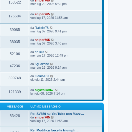
da
sniper765
153522
mer lug 29, 2026 5:52 pm
da
sniper765
176684
ven lug 17, 2026 11:55 am
da
Raistlin78
39085
mar lug 07, 2026 9:41 pm
da
sniper765
38035
mar lug 07, 2026 3:46 pm
da
ch1c0
52106
mer giu 17, 2026 12:49 pm
da
Sgualfone
47236
mar giu 16, 2026 9:14 am
da
GambX87
399748
gio giu 11, 2026 2:44 pm
da
skywalker67
121339
lun giu 08, 2026 7:14 pm
MESSAGGI
ULTIMO MESSAGGIO
Re: SV650 su YouTube con Mazz…
83428
V
da
sniper765
e
ven lug 17, 2026 11:55 am
d
i
Re: Modifica forcella triumph…
u