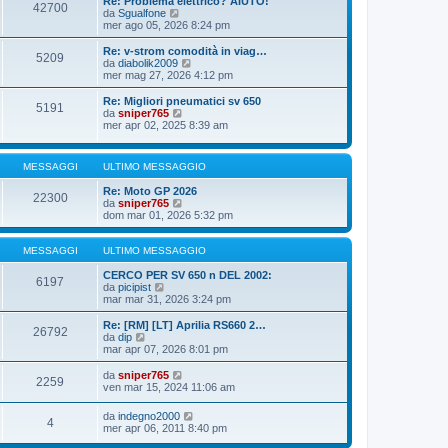
Re: Problema elettrico? AIUTO!
42700
o
e
i
V
da
Sgualfone
s
m
e
mer ago 05, 2026 8:24 pm
s
o
d
a
m
i
Re: v-strom comodità in viag…
g
5209
e
u
V
da
diabolik2009
g
s
l
e
mer mag 27, 2026 4:12 pm
i
s
t
d
o
a
i
i
Re: Migliori pneumatici sv 650
g
5191
m
u
V
da
sniper765
g
o
l
e
mer apr 02, 2025 8:39 am
i
m
t
d
o
e
i
i
s
m
u
MESSAGGI
ULTIMO MESSAGGIO
s
o
l
a
m
t
Re: Moto GP 2026
g
e
i
22300
V
da
sniper765
g
s
m
e
dom mar 01, 2026 5:32 pm
i
s
o
d
o
a
m
i
g
e
u
MESSAGGI
ULTIMO MESSAGGIO
g
s
l
i
s
t
CERCO PER SV 650 n DEL 2002:
o
a
6197
V
i
da
picipist
g
e
m
mar mar 31, 2026 3:24 pm
g
d
o
i
i
m
Re: [RM] [LT] Aprilia RS660 2…
o
26792
u
e
V
da
dip
l
s
e
mar apr 07, 2026 8:01 pm
t
s
d
i
a
i
V
da
sniper765
2259
m
g
u
e
ven mar 15, 2024 11:06 am
o
g
l
d
m
i
t
i
V
da
indegno2000
e
o
i
4
u
e
mer apr 06, 2011 8:40 pm
s
m
l
d
s
o
t