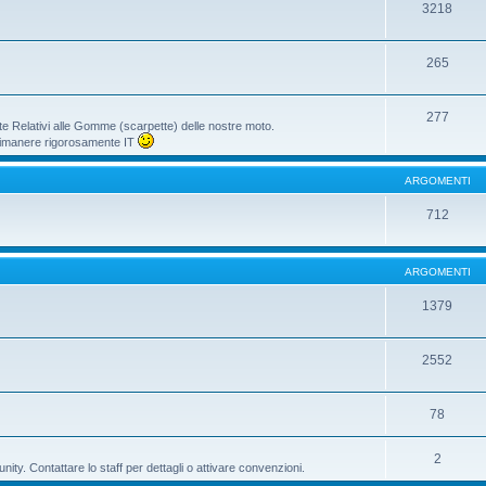
3218
265
277
te Relativi alle Gomme (scarpette) delle nostre moto.
i rimanere rigorosamente IT
ARGOMENTI
712
ARGOMENTI
1379
2552
78
2
ty. Contattare lo staff per dettagli o attivare convenzioni.