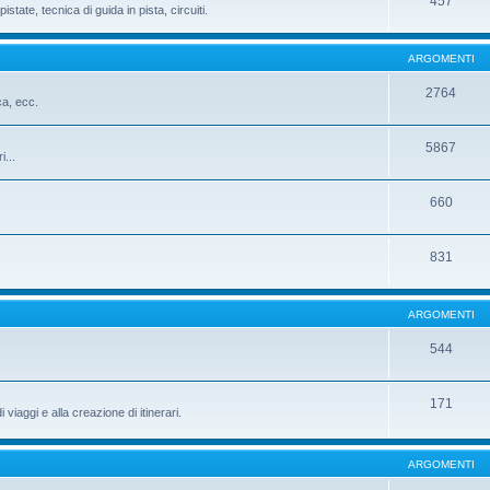
457
istate, tecnica di guida in pista, circuiti.
ARGOMENTI
2764
ca, ecc.
5867
i...
660
831
ARGOMENTI
544
171
iaggi e alla creazione di itinerari.
ARGOMENTI