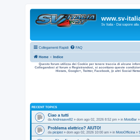
www.sv-italia
Sv Italia - Dai sapore all
Collegamenti Rapidi
FAQ
Home
Indice
Questo forum utilizza dei Cookie per tenere traccia di alcune infor
Collegandosi al forum o Registrandosi, si accettano queste condizioni
Histats, Google+, Twitter, Facebook, (e altri Social Netwo
RECENT TOPICS
Ciao a tutti
da
Andreaave82
» dom ago 02, 2026 8:52 pm » in
MotoBar
Problema elettrico? AIUTO!
da
picipist
» dom ago 02, 2026 10:00 am » in
MotoOfficina
»