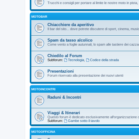
Trucchi e consigli per portare al limite le nostre moto in pista, p
MOTOBAR
Chiacchiere da aperitivo
Il bar del sito... dove potrete discutere di sport, cinema, musi
Spam da tasso alcolico
Come vento a foglie autunnali, lo spam alle tastiere dei cazzar
Chiedilo al Forum
Subforum:
Tecnologia
,
Codice della strada
Presentazioni
Forum riservato alla presentazione dei nuovi utenti
MOTOINCONTRI
Raduni & Incontri
Viaggi & Itinerari
Questo forum è dedicato esclusivamente all'organizzazione di v
Subforum:
Gambe sotto il tavolo
MOTOOFFICINA