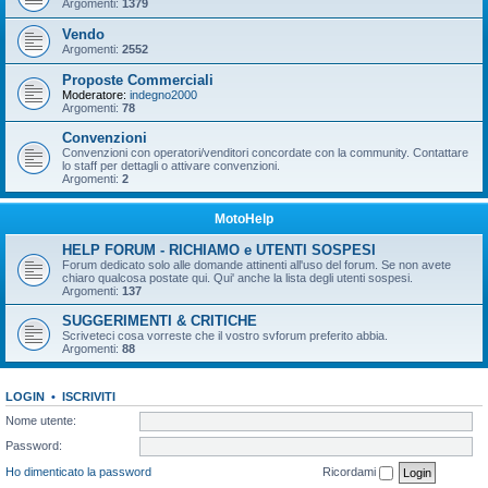
Argomenti:
1379
Vendo
Argomenti:
2552
Proposte Commerciali
Moderatore:
indegno2000
Argomenti:
78
Convenzioni
Convenzioni con operatori/venditori concordate con la community. Contattare
lo staff per dettagli o attivare convenzioni.
Argomenti:
2
MotoHelp
HELP FORUM - RICHIAMO e UTENTI SOSPESI
Forum dedicato solo alle domande attinenti all'uso del forum. Se non avete
chiaro qualcosa postate qui. Qui' anche la lista degli utenti sospesi.
Argomenti:
137
SUGGERIMENTI & CRITICHE
Scriveteci cosa vorreste che il vostro svforum preferito abbia.
Argomenti:
88
LOGIN
•
ISCRIVITI
Nome utente:
Password:
Ho dimenticato la password
Ricordami