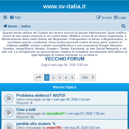
www.sv-italia.it
FAQ
Iscriviti
Login
C
Home
Indice
Questo forum utilizza dei Cookie per tenere traccia di alcune informazioni. Quali notifica
e
visiva di una nuova risposta in un vostro topic, Notifica visiva di un nuovo argomento, e
Mantenimento dello stato Online del Registrato. Collegandosi al forum o Registrandosi, si
r
accettano queste condizioni. Sono inoltre presenti cookie di terze parti, esterni al
software phpBB, relativi a (titolo esemplificativo e non esaustivo) Google Adsense,
c
Youtube, ImageShack, Histats, Google+, Twitter, Facebook, (e altri Social Network), e ad
altri siti. La navigazione su questo forum, implica la completa accettazione dell’utilizzo di
a
ogni tipologia di cookie esistente su sv-italia.it.
VECCHIO FORUM
Oggi è dom ago 09, 2026 3:55 am
Pagina
1
di
100
1
2
3
4
5
100
Prossimo
…
Recent Topics
Problema elettrico? AIUTO!
Ultimo messaggio da
dip
«
sab ago 08, 2026 3:10 pm
Risposte:
9
Ciao a tutti
Ultimo messaggio da
skywalker67
«
ven ago 07, 2026 7:30 am
Risposte:
12
perdita olio motore
Ultimo messaggio da
sniper765
«
mer lug 29, 2026 5:52 pm