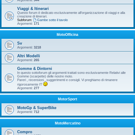
Argomenti:
544
Viaggi & Itinerari
Questo forum è dedicato esclusivamente all'organizzazione di viaggi e alla
creazione di itinerari.
Subforum:
Gambe sotto il tavolo
Argomenti:
171
MotoOfficina
Sv
Argomenti:
3218
Altri Modelli
Argomenti:
265
Gomme & Dintorni
In questo sottoforum gli argomenti trattati sono esclusivamente Relativi alle
Gomme (scarpette) delle nostre moto.
Pareri , recensioni , suggerimenti e consigli. Vi preghiamo di rimanere
rigorosamente IT
Argomenti:
277
MotorSport
MotoGp & SuperBike
Argomenti:
712
MotoMercatino
Compro