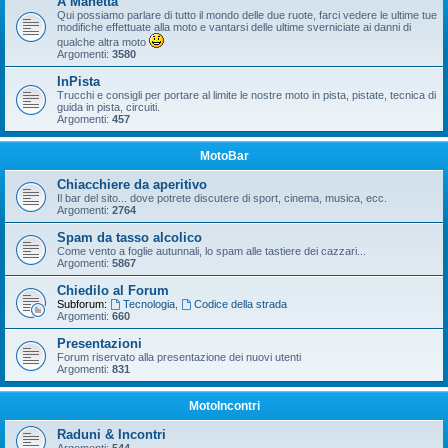
A Manetta
Qui possiamo parlare di tutto il mondo delle due ruote, farci vedere le ultime tue
modifiche effettuate alla moto e vantarsi delle ultime sverniciate ai danni di
qualche altra moto
Argomenti:
3580
InPista
Trucchi e consigli per portare al limite le nostre moto in pista, pistate, tecnica di
guida in pista, circuiti.
Argomenti:
457
MotoBar
Chiacchiere da aperitivo
Il bar del sito... dove potrete discutere di sport, cinema, musica, ecc.
Argomenti:
2764
Spam da tasso alcolico
Come vento a foglie autunnali, lo spam alle tastiere dei cazzari...
Argomenti:
5867
Chiedilo al Forum
Subforum:
Tecnologia
,
Codice della strada
Argomenti:
660
Presentazioni
Forum riservato alla presentazione dei nuovi utenti
Argomenti:
831
MotoIncontri
Raduni & Incontri