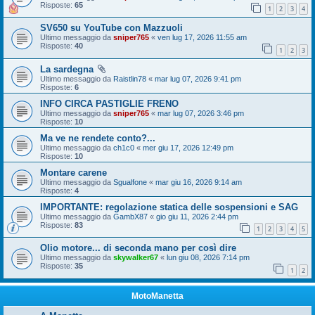
Risposte:
65
1
2
3
4
SV650 su YouTube con Mazzuoli
Ultimo messaggio da
sniper765
«
ven lug 17, 2026 11:55 am
Risposte:
40
1
2
3
La sardegna
Ultimo messaggio da
Raistlin78
«
mar lug 07, 2026 9:41 pm
Risposte:
6
INFO CIRCA PASTIGLIE FRENO
Ultimo messaggio da
sniper765
«
mar lug 07, 2026 3:46 pm
Risposte:
10
Ma ve ne rendete conto?...
Ultimo messaggio da
ch1c0
«
mer giu 17, 2026 12:49 pm
Risposte:
10
Montare carene
Ultimo messaggio da
Sgualfone
«
mar giu 16, 2026 9:14 am
Risposte:
4
IMPORTANTE: regolazione statica delle sospensioni e SAG
Ultimo messaggio da
GambX87
«
gio giu 11, 2026 2:44 pm
Risposte:
83
1
2
3
4
5
Olio motore... di seconda mano per così dire
Ultimo messaggio da
skywalker67
«
lun giu 08, 2026 7:14 pm
Risposte:
35
1
2
MotoManetta