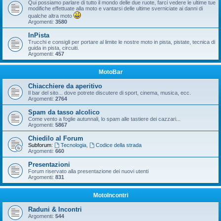
Qui possiamo parlare di tutto il mondo delle due ruote, farci vedere le ultime tue
modifiche effettuate alla moto e vantarsi delle ultime sverniciate ai danni di
qualche altra moto
Argomenti:
3580
InPista
Trucchi e consigli per portare al limite le nostre moto in pista, pistate, tecnica di
guida in pista, circuiti.
Argomenti:
457
MotoBar
Chiacchiere da aperitivo
Il bar del sito... dove potrete discutere di sport, cinema, musica, ecc.
Argomenti:
2764
Spam da tasso alcolico
Come vento a foglie autunnali, lo spam alle tastiere dei cazzari...
Argomenti:
5867
Chiedilo al Forum
Subforum:
Tecnologia
,
Codice della strada
Argomenti:
660
Presentazioni
Forum riservato alla presentazione dei nuovi utenti
Argomenti:
831
MotoIncontri
Raduni & Incontri
Argomenti:
544