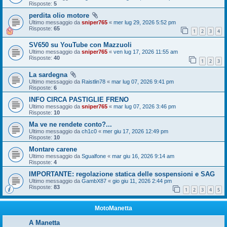
Risposte:
5
perdita olio motore
Ultimo messaggio da
sniper765
«
mer lug 29, 2026 5:52 pm
Risposte:
65
1
2
3
4
SV650 su YouTube con Mazzuoli
Ultimo messaggio da
sniper765
«
ven lug 17, 2026 11:55 am
Risposte:
40
1
2
3
La sardegna
Ultimo messaggio da
Raistlin78
«
mar lug 07, 2026 9:41 pm
Risposte:
6
INFO CIRCA PASTIGLIE FRENO
Ultimo messaggio da
sniper765
«
mar lug 07, 2026 3:46 pm
Risposte:
10
Ma ve ne rendete conto?...
Ultimo messaggio da
ch1c0
«
mer giu 17, 2026 12:49 pm
Risposte:
10
Montare carene
Ultimo messaggio da
Sgualfone
«
mar giu 16, 2026 9:14 am
Risposte:
4
IMPORTANTE: regolazione statica delle sospensioni e SAG
Ultimo messaggio da
GambX87
«
gio giu 11, 2026 2:44 pm
Risposte:
83
1
2
3
4
5
MotoManetta
A Manetta