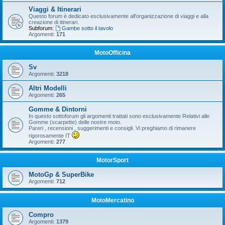
Viaggi & Itinerari
Questo forum è dedicato esclusivamente all'organizzazione di viaggi e alla
creazione di itinerari.
Subforum:
Gambe sotto il tavolo
Argomenti:
171
MotoOfficina
Sv
Argomenti:
3218
Altri Modelli
Argomenti:
265
Gomme & Dintorni
In questo sottoforum gli argomenti trattati sono esclusivamente Relativi alle
Gomme (scarpette) delle nostre moto.
Pareri , recensioni , suggerimenti e consigli. Vi preghiamo di rimanere
rigorosamente IT
Argomenti:
277
MotorSport
MotoGp & SuperBike
Argomenti:
712
MotoMercatino
Compro
Argomenti:
1379