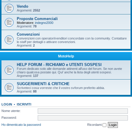
Vendo
Argomenti:
2552
Proposte Commerciali
Moderatore:
indegno2000
Argomenti:
78
Convenzioni
Convenzioni con operatori/venditori concordate con la community. Contattare
lo staff per dettagli o attivare convenzioni.
Argomenti:
2
MotoHelp
HELP FORUM - RICHIAMO e UTENTI SOSPESI
Forum dedicato solo alle domande attinenti all'uso del forum. Se non avete
chiaro qualcosa postate qui. Qui' anche la lista degli utenti sospesi.
Argomenti:
137
SUGGERIMENTI & CRITICHE
Scriveteci cosa vorreste che il vostro svforum preferito abbia.
Argomenti:
88
LOGIN
•
ISCRIVITI
Nome utente:
Password:
Ho dimenticato la password
Ricordami