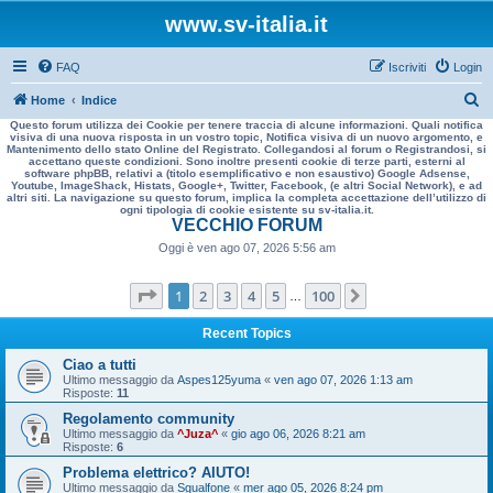
www.sv-italia.it
FAQ
Iscriviti
Login
C
Home
Indice
Questo forum utilizza dei Cookie per tenere traccia di alcune informazioni. Quali notifica
e
visiva di una nuova risposta in un vostro topic, Notifica visiva di un nuovo argomento, e
Mantenimento dello stato Online del Registrato. Collegandosi al forum o Registrandosi, si
r
accettano queste condizioni. Sono inoltre presenti cookie di terze parti, esterni al
software phpBB, relativi a (titolo esemplificativo e non esaustivo) Google Adsense,
c
Youtube, ImageShack, Histats, Google+, Twitter, Facebook, (e altri Social Network), e ad
altri siti. La navigazione su questo forum, implica la completa accettazione dell’utilizzo di
a
ogni tipologia di cookie esistente su sv-italia.it.
VECCHIO FORUM
Oggi è ven ago 07, 2026 5:56 am
Pagina
1
di
100
1
2
3
4
5
100
Prossimo
…
Recent Topics
Ciao a tutti
Ultimo messaggio da
Aspes125yuma
«
ven ago 07, 2026 1:13 am
Risposte:
11
Regolamento community
Ultimo messaggio da
^Juza^
«
gio ago 06, 2026 8:21 am
Risposte:
6
Problema elettrico? AIUTO!
Ultimo messaggio da
Sgualfone
«
mer ago 05, 2026 8:24 pm