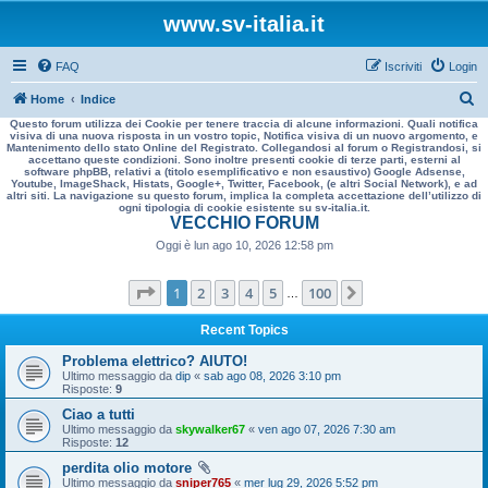
www.sv-italia.it
FAQ
Iscriviti
Login
C
Home
Indice
Questo forum utilizza dei Cookie per tenere traccia di alcune informazioni. Quali notifica
e
visiva di una nuova risposta in un vostro topic, Notifica visiva di un nuovo argomento, e
Mantenimento dello stato Online del Registrato. Collegandosi al forum o Registrandosi, si
r
accettano queste condizioni. Sono inoltre presenti cookie di terze parti, esterni al
software phpBB, relativi a (titolo esemplificativo e non esaustivo) Google Adsense,
c
Youtube, ImageShack, Histats, Google+, Twitter, Facebook, (e altri Social Network), e ad
altri siti. La navigazione su questo forum, implica la completa accettazione dell’utilizzo di
a
ogni tipologia di cookie esistente su sv-italia.it.
VECCHIO FORUM
Oggi è lun ago 10, 2026 12:58 pm
Pagina
1
di
100
1
2
3
4
5
100
Prossimo
…
Recent Topics
Problema elettrico? AIUTO!
Ultimo messaggio da
dip
«
sab ago 08, 2026 3:10 pm
Risposte:
9
Ciao a tutti
Ultimo messaggio da
skywalker67
«
ven ago 07, 2026 7:30 am
Risposte:
12
perdita olio motore
Ultimo messaggio da
sniper765
«
mer lug 29, 2026 5:52 pm