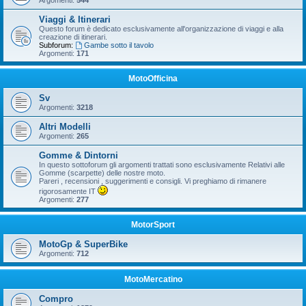
Argomenti:
544
Viaggi & Itinerari
Questo forum è dedicato esclusivamente all'organizzazione di viaggi e alla
creazione di itinerari.
Subforum:
Gambe sotto il tavolo
Argomenti:
171
MotoOfficina
Sv
Argomenti:
3218
Altri Modelli
Argomenti:
265
Gomme & Dintorni
In questo sottoforum gli argomenti trattati sono esclusivamente Relativi alle
Gomme (scarpette) delle nostre moto.
Pareri , recensioni , suggerimenti e consigli. Vi preghiamo di rimanere
rigorosamente IT
Argomenti:
277
MotorSport
MotoGp & SuperBike
Argomenti:
712
MotoMercatino
Compro