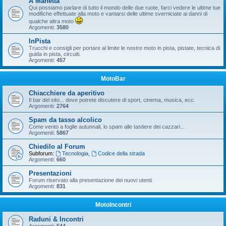
A Manetta
Qui possiamo parlare di tutto il mondo delle due ruote, farci vedere le ultime tue
modifiche effettuate alla moto e vantarsi delle ultime sverniciate ai danni di
qualche altra moto
Argomenti:
3580
InPista
Trucchi e consigli per portare al limite le nostre moto in pista, pistate, tecnica di
guida in pista, circuiti.
Argomenti:
457
MotoBar
Chiacchiere da aperitivo
Il bar del sito... dove potrete discutere di sport, cinema, musica, ecc.
Argomenti:
2764
Spam da tasso alcolico
Come vento a foglie autunnali, lo spam alle tastiere dei cazzari...
Argomenti:
5867
Chiedilo al Forum
Subforum:
Tecnologia
,
Codice della strada
Argomenti:
660
Presentazioni
Forum riservato alla presentazione dei nuovi utenti
Argomenti:
831
MotoIncontri
Raduni & Incontri