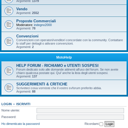
Argomenti:
1379
Vendo
Argomenti:
2552
Proposte Commerciali
Moderatore:
indegno2000
Argomenti:
78
Convenzioni
Convenzioni con operatori/venditori concordate con la community. Contattare
lo staff per dettagli o attivare convenzioni.
Argomenti:
2
MotoHelp
HELP FORUM - RICHIAMO e UTENTI SOSPESI
Forum dedicato solo alle domande attinenti all'uso del forum. Se non avete
chiaro qualcosa postate qui. Qui' anche la lista degli utenti sospesi.
Argomenti:
137
SUGGERIMENTI & CRITICHE
Scriveteci cosa vorreste che il vostro svforum preferito abbia.
Argomenti:
88
LOGIN
•
ISCRIVITI
Nome utente:
Password:
Ho dimenticato la password
Ricordami