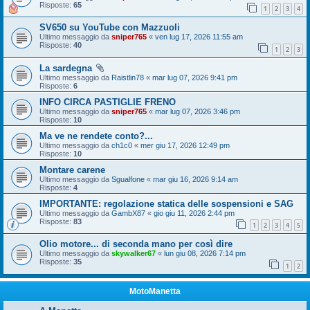
Risposte:
65
1
2
3
4
SV650 su YouTube con Mazzuoli
Ultimo messaggio da
sniper765
«
ven lug 17, 2026 11:55 am
Risposte:
40
1
2
3
La sardegna
Ultimo messaggio da
Raistlin78
«
mar lug 07, 2026 9:41 pm
Risposte:
6
INFO CIRCA PASTIGLIE FRENO
Ultimo messaggio da
sniper765
«
mar lug 07, 2026 3:46 pm
Risposte:
10
Ma ve ne rendete conto?...
Ultimo messaggio da
ch1c0
«
mer giu 17, 2026 12:49 pm
Risposte:
10
Montare carene
Ultimo messaggio da
Sgualfone
«
mar giu 16, 2026 9:14 am
Risposte:
4
IMPORTANTE: regolazione statica delle sospensioni e SAG
Ultimo messaggio da
GambX87
«
gio giu 11, 2026 2:44 pm
Risposte:
83
1
2
3
4
5
Olio motore... di seconda mano per così dire
Ultimo messaggio da
skywalker67
«
lun giu 08, 2026 7:14 pm
Risposte:
35
1
2
MotoManetta