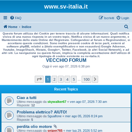
www.sv-italia.it
FAQ
Iscriviti
Login
C
Home
Indice
Questo forum utilizza dei Cookie per tenere traccia di alcune informazioni. Quali notifica
e
visiva di una nuova risposta in un vostro topic, Notifica visiva di un nuovo argomento, e
Mantenimento dello stato Online del Registrato. Collegandosi al forum o Registrandosi, si
r
accettano queste condizioni. Sono inoltre presenti cookie di terze parti, esterni al
software phpBB, relativi a (titolo esemplificativo e non esaustivo) Google Adsense,
c
Youtube, ImageShack, Histats, Google+, Twitter, Facebook, (e altri Social Network), e ad
altri siti. La navigazione su questo forum, implica la completa accettazione dell’utilizzo di
a
ogni tipologia di cookie esistente su sv-italia.it.
VECCHIO FORUM
Oggi è ven ago 07, 2026 6:38 pm
Pagina
1
di
100
1
2
3
4
5
100
Prossimo
…
Recent Topics
Ciao a tutti
Ultimo messaggio da
skywalker67
«
ven ago 07, 2026 7:30 am
Risposte:
12
Problema elettrico? AIUTO!
Ultimo messaggio da
Sgualfone
«
mer ago 05, 2026 8:24 pm
Risposte:
5
perdita olio motore
Ultimo messaggio da
sniper765
«
mer lug 29, 2026 5:52 pm