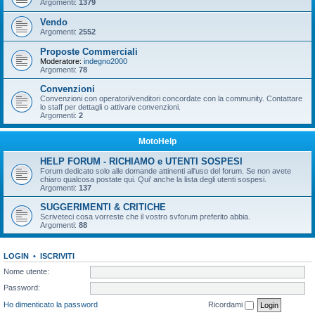
Argomenti:
1379
Vendo
Argomenti:
2552
Proposte Commerciali
Moderatore:
indegno2000
Argomenti:
78
Convenzioni
Convenzioni con operatori/venditori concordate con la community. Contattare
lo staff per dettagli o attivare convenzioni.
Argomenti:
2
MotoHelp
HELP FORUM - RICHIAMO e UTENTI SOSPESI
Forum dedicato solo alle domande attinenti all'uso del forum. Se non avete
chiaro qualcosa postate qui. Qui' anche la lista degli utenti sospesi.
Argomenti:
137
SUGGERIMENTI & CRITICHE
Scriveteci cosa vorreste che il vostro svforum preferito abbia.
Argomenti:
88
LOGIN
•
ISCRIVITI
Nome utente:
Password:
Ho dimenticato la password
Ricordami