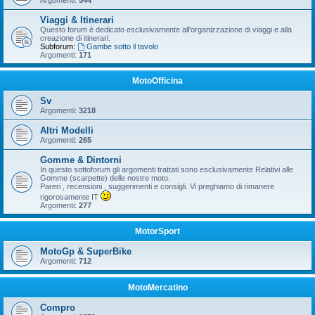
Argomenti:
544
Viaggi & Itinerari
Questo forum è dedicato esclusivamente all'organizzazione di viaggi e alla
creazione di itinerari.
Subforum:
Gambe sotto il tavolo
Argomenti:
171
MotoOfficina
Sv
Argomenti:
3218
Altri Modelli
Argomenti:
265
Gomme & Dintorni
In questo sottoforum gli argomenti trattati sono esclusivamente Relativi alle
Gomme (scarpette) delle nostre moto.
Pareri , recensioni , suggerimenti e consigli. Vi preghiamo di rimanere
rigorosamente IT
Argomenti:
277
MotorSport
MotoGp & SuperBike
Argomenti:
712
MotoMercatino
Compro