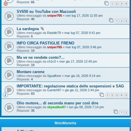
Risposte:
65
1
2
3
4
SV650 su YouTube con Mazzuoli
Ultimo messaggio da
sniper765
«
ven lug 17, 2026 11:55 am
Risposte:
40
1
2
3
La sardegna
Ultimo messaggio da
Raistlin78
«
mar lug 07, 2026 9:41 pm
Risposte:
6
INFO CIRCA PASTIGLIE FRENO
Ultimo messaggio da
sniper765
«
mar lug 07, 2026 3:46 pm
Risposte:
10
Ma ve ne rendete conto?...
Ultimo messaggio da
ch1c0
«
mer giu 17, 2026 12:49 pm
Risposte:
10
Montare carene
Ultimo messaggio da
Sgualfone
«
mar giu 16, 2026 9:14 am
Risposte:
4
IMPORTANTE: regolazione statica delle sospensioni e SAG
Ultimo messaggio da
GambX87
«
gio giu 11, 2026 2:44 pm
Risposte:
83
1
2
3
4
5
Olio motore... di seconda mano per così dire
Ultimo messaggio da
skywalker67
«
lun giu 08, 2026 7:14 pm
Risposte:
35
1
2
MotoManetta