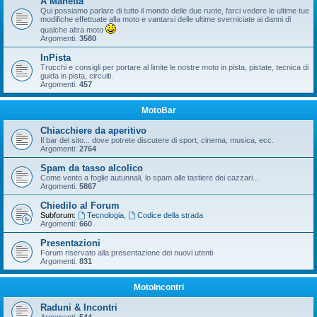
A Manetta
Qui possiamo parlare di tutto il mondo delle due ruote, farci vedere le ultime tue
modifiche effettuate alla moto e vantarsi delle ultime sverniciate ai danni di
qualche altra moto
Argomenti:
3580
InPista
Trucchi e consigli per portare al limite le nostre moto in pista, pistate, tecnica di
guida in pista, circuiti.
Argomenti:
457
MotoBar
Chiacchiere da aperitivo
Il bar del sito... dove potrete discutere di sport, cinema, musica, ecc.
Argomenti:
2764
Spam da tasso alcolico
Come vento a foglie autunnali, lo spam alle tastiere dei cazzari...
Argomenti:
5867
Chiedilo al Forum
Subforum:
Tecnologia
,
Codice della strada
Argomenti:
660
Presentazioni
Forum riservato alla presentazione dei nuovi utenti
Argomenti:
831
MotoIncontri
Raduni & Incontri