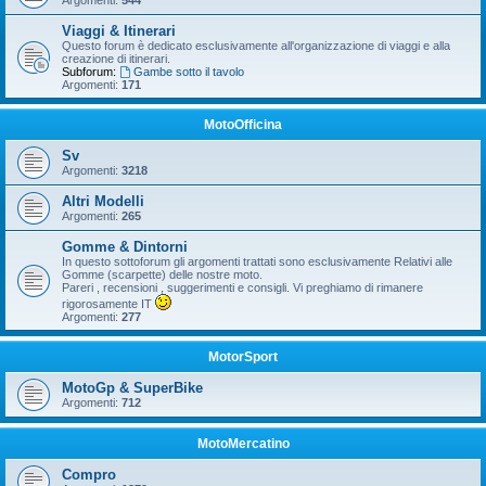
Argomenti:
544
Viaggi & Itinerari
Questo forum è dedicato esclusivamente all'organizzazione di viaggi e alla
creazione di itinerari.
Subforum:
Gambe sotto il tavolo
Argomenti:
171
MotoOfficina
Sv
Argomenti:
3218
Altri Modelli
Argomenti:
265
Gomme & Dintorni
In questo sottoforum gli argomenti trattati sono esclusivamente Relativi alle
Gomme (scarpette) delle nostre moto.
Pareri , recensioni , suggerimenti e consigli. Vi preghiamo di rimanere
rigorosamente IT
Argomenti:
277
MotorSport
MotoGp & SuperBike
Argomenti:
712
MotoMercatino
Compro