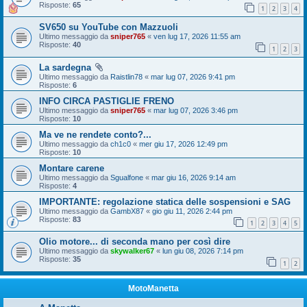
Risposte:
65
1
2
3
4
SV650 su YouTube con Mazzuoli
Ultimo messaggio da
sniper765
«
ven lug 17, 2026 11:55 am
Risposte:
40
1
2
3
La sardegna
Ultimo messaggio da
Raistlin78
«
mar lug 07, 2026 9:41 pm
Risposte:
6
INFO CIRCA PASTIGLIE FRENO
Ultimo messaggio da
sniper765
«
mar lug 07, 2026 3:46 pm
Risposte:
10
Ma ve ne rendete conto?...
Ultimo messaggio da
ch1c0
«
mer giu 17, 2026 12:49 pm
Risposte:
10
Montare carene
Ultimo messaggio da
Sgualfone
«
mar giu 16, 2026 9:14 am
Risposte:
4
IMPORTANTE: regolazione statica delle sospensioni e SAG
Ultimo messaggio da
GambX87
«
gio giu 11, 2026 2:44 pm
Risposte:
83
1
2
3
4
5
Olio motore... di seconda mano per così dire
Ultimo messaggio da
skywalker67
«
lun giu 08, 2026 7:14 pm
Risposte:
35
1
2
MotoManetta