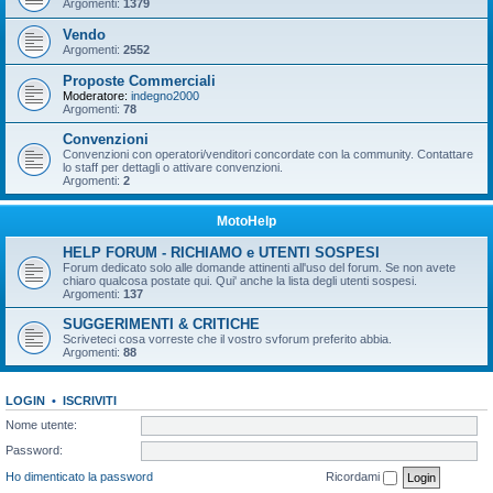
Argomenti:
1379
Vendo
Argomenti:
2552
Proposte Commerciali
Moderatore:
indegno2000
Argomenti:
78
Convenzioni
Convenzioni con operatori/venditori concordate con la community. Contattare
lo staff per dettagli o attivare convenzioni.
Argomenti:
2
MotoHelp
HELP FORUM - RICHIAMO e UTENTI SOSPESI
Forum dedicato solo alle domande attinenti all'uso del forum. Se non avete
chiaro qualcosa postate qui. Qui' anche la lista degli utenti sospesi.
Argomenti:
137
SUGGERIMENTI & CRITICHE
Scriveteci cosa vorreste che il vostro svforum preferito abbia.
Argomenti:
88
LOGIN
•
ISCRIVITI
Nome utente:
Password:
Ho dimenticato la password
Ricordami