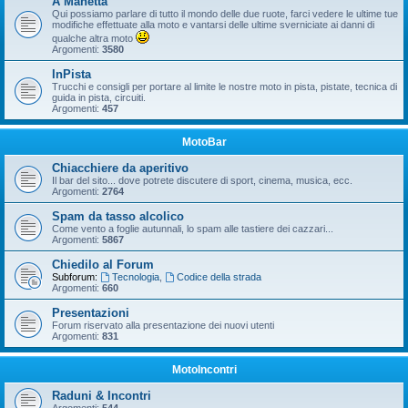
A Manetta
Qui possiamo parlare di tutto il mondo delle due ruote, farci vedere le ultime tue
modifiche effettuate alla moto e vantarsi delle ultime sverniciate ai danni di
qualche altra moto
Argomenti:
3580
InPista
Trucchi e consigli per portare al limite le nostre moto in pista, pistate, tecnica di
guida in pista, circuiti.
Argomenti:
457
MotoBar
Chiacchiere da aperitivo
Il bar del sito... dove potrete discutere di sport, cinema, musica, ecc.
Argomenti:
2764
Spam da tasso alcolico
Come vento a foglie autunnali, lo spam alle tastiere dei cazzari...
Argomenti:
5867
Chiedilo al Forum
Subforum:
Tecnologia
,
Codice della strada
Argomenti:
660
Presentazioni
Forum riservato alla presentazione dei nuovi utenti
Argomenti:
831
MotoIncontri
Raduni & Incontri