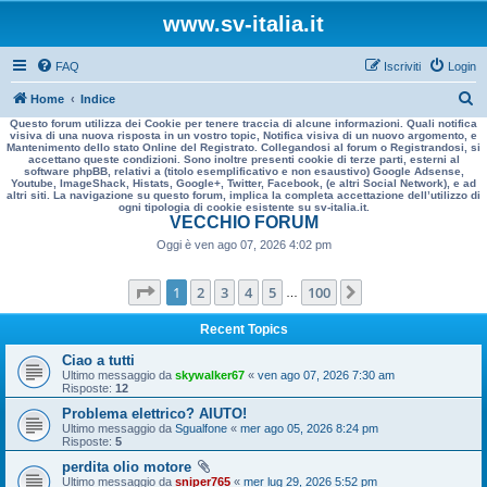
www.sv-italia.it
FAQ
Iscriviti
Login
C
Home
Indice
Questo forum utilizza dei Cookie per tenere traccia di alcune informazioni. Quali notifica
e
visiva di una nuova risposta in un vostro topic, Notifica visiva di un nuovo argomento, e
Mantenimento dello stato Online del Registrato. Collegandosi al forum o Registrandosi, si
r
accettano queste condizioni. Sono inoltre presenti cookie di terze parti, esterni al
software phpBB, relativi a (titolo esemplificativo e non esaustivo) Google Adsense,
c
Youtube, ImageShack, Histats, Google+, Twitter, Facebook, (e altri Social Network), e ad
altri siti. La navigazione su questo forum, implica la completa accettazione dell’utilizzo di
a
ogni tipologia di cookie esistente su sv-italia.it.
VECCHIO FORUM
Oggi è ven ago 07, 2026 4:02 pm
Pagina
1
di
100
1
2
3
4
5
100
Prossimo
…
Recent Topics
Ciao a tutti
Ultimo messaggio da
skywalker67
«
ven ago 07, 2026 7:30 am
Risposte:
12
Problema elettrico? AIUTO!
Ultimo messaggio da
Sgualfone
«
mer ago 05, 2026 8:24 pm
Risposte:
5
perdita olio motore
Ultimo messaggio da
sniper765
«
mer lug 29, 2026 5:52 pm