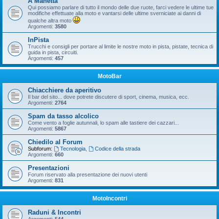
A Manetta
Qui possiamo parlare di tutto il mondo delle due ruote, farci vedere le ultime tue
modifiche effettuate alla moto e vantarsi delle ultime sverniciate ai danni di
qualche altra moto
Argomenti:
3580
InPista
Trucchi e consigli per portare al limite le nostre moto in pista, pistate, tecnica di
guida in pista, circuiti.
Argomenti:
457
MotoBar
Chiacchiere da aperitivo
Il bar del sito... dove potrete discutere di sport, cinema, musica, ecc.
Argomenti:
2764
Spam da tasso alcolico
Come vento a foglie autunnali, lo spam alle tastiere dei cazzari...
Argomenti:
5867
Chiedilo al Forum
Subforum:
Tecnologia
,
Codice della strada
Argomenti:
660
Presentazioni
Forum riservato alla presentazione dei nuovi utenti
Argomenti:
831
MotoIncontri
Raduni & Incontri