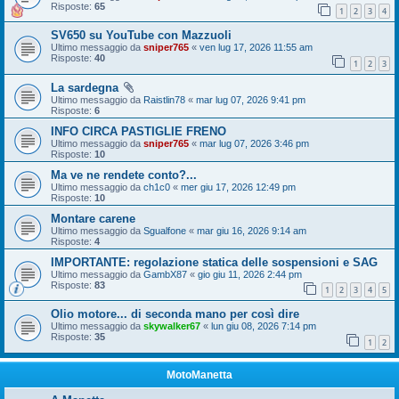
Risposte:
65
1
2
3
4
SV650 su YouTube con Mazzuoli
Ultimo messaggio da
sniper765
«
ven lug 17, 2026 11:55 am
Risposte:
40
1
2
3
La sardegna
Ultimo messaggio da
Raistlin78
«
mar lug 07, 2026 9:41 pm
Risposte:
6
INFO CIRCA PASTIGLIE FRENO
Ultimo messaggio da
sniper765
«
mar lug 07, 2026 3:46 pm
Risposte:
10
Ma ve ne rendete conto?...
Ultimo messaggio da
ch1c0
«
mer giu 17, 2026 12:49 pm
Risposte:
10
Montare carene
Ultimo messaggio da
Sgualfone
«
mar giu 16, 2026 9:14 am
Risposte:
4
IMPORTANTE: regolazione statica delle sospensioni e SAG
Ultimo messaggio da
GambX87
«
gio giu 11, 2026 2:44 pm
Risposte:
83
1
2
3
4
5
Olio motore... di seconda mano per così dire
Ultimo messaggio da
skywalker67
«
lun giu 08, 2026 7:14 pm
Risposte:
35
1
2
MotoManetta