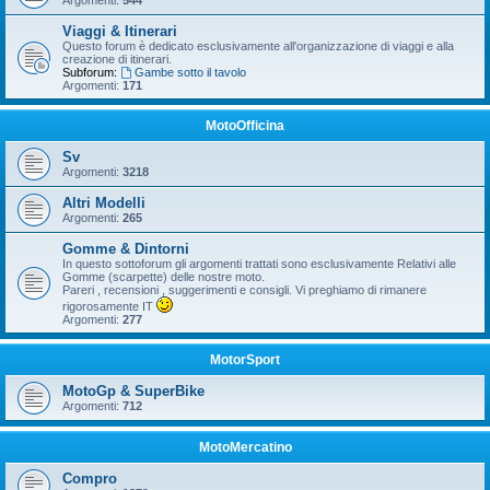
Argomenti:
544
Viaggi & Itinerari
Questo forum è dedicato esclusivamente all'organizzazione di viaggi e alla
creazione di itinerari.
Subforum:
Gambe sotto il tavolo
Argomenti:
171
MotoOfficina
Sv
Argomenti:
3218
Altri Modelli
Argomenti:
265
Gomme & Dintorni
In questo sottoforum gli argomenti trattati sono esclusivamente Relativi alle
Gomme (scarpette) delle nostre moto.
Pareri , recensioni , suggerimenti e consigli. Vi preghiamo di rimanere
rigorosamente IT
Argomenti:
277
MotorSport
MotoGp & SuperBike
Argomenti:
712
MotoMercatino
Compro