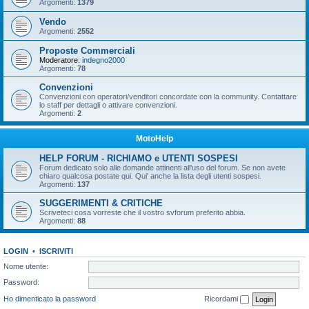
Argomenti:
1379
Vendo
Argomenti:
2552
Proposte Commerciali
Moderatore:
indegno2000
Argomenti:
78
Convenzioni
Convenzioni con operatori/venditori concordate con la community. Contattare
lo staff per dettagli o attivare convenzioni.
Argomenti:
2
MotoHelp
HELP FORUM - RICHIAMO e UTENTI SOSPESI
Forum dedicato solo alle domande attinenti all'uso del forum. Se non avete
chiaro qualcosa postate qui. Qui' anche la lista degli utenti sospesi.
Argomenti:
137
SUGGERIMENTI & CRITICHE
Scriveteci cosa vorreste che il vostro svforum preferito abbia.
Argomenti:
88
LOGIN
•
ISCRIVITI
Nome utente:
Password:
Ho dimenticato la password
Ricordami