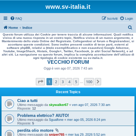
www.sv-italia.it
FAQ
Iscriviti
Login
C
Home
Indice
Questo forum utilizza dei Cookie per tenere traccia di alcune informazioni. Quali notifica
e
visiva di una nuova risposta in un vostro topic, Notifica visiva di un nuovo argomento, e
Mantenimento dello stato Online del Registrato. Collegandosi al forum o Registrandosi, si
r
accettano queste condizioni. Sono inoltre presenti cookie di terze parti, esterni al
software phpBB, relativi a (titolo esemplificativo e non esaustivo) Google Adsense,
c
Youtube, ImageShack, Histats, Google+, Twitter, Facebook, (e altri Social Network), e ad
altri siti. La navigazione su questo forum, implica la completa accettazione dell’utilizzo di
a
ogni tipologia di cookie esistente su sv-italia.it.
VECCHIO FORUM
Oggi è ven ago 07, 2026 7:43 am
Pagina
1
di
100
1
2
3
4
5
100
Prossimo
…
Recent Topics
Ciao a tutti
Ultimo messaggio da
skywalker67
«
ven ago 07, 2026 7:30 am
Risposte:
12
Problema elettrico? AIUTO!
Ultimo messaggio da
Sgualfone
«
mer ago 05, 2026 8:24 pm
Risposte:
5
perdita olio motore
Ultimo messaggio da
sniper765
«
mer lug 29, 2026 5:52 pm