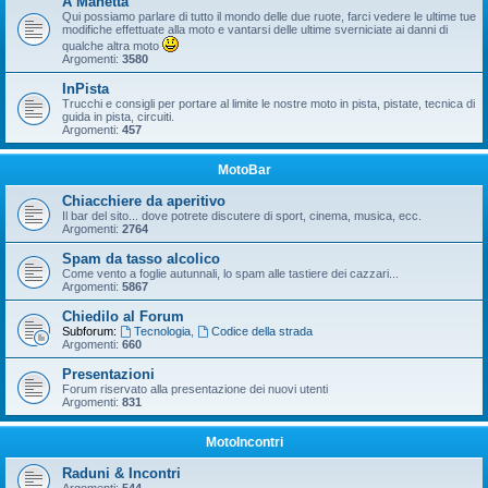
A Manetta
Qui possiamo parlare di tutto il mondo delle due ruote, farci vedere le ultime tue
modifiche effettuate alla moto e vantarsi delle ultime sverniciate ai danni di
qualche altra moto
Argomenti:
3580
InPista
Trucchi e consigli per portare al limite le nostre moto in pista, pistate, tecnica di
guida in pista, circuiti.
Argomenti:
457
MotoBar
Chiacchiere da aperitivo
Il bar del sito... dove potrete discutere di sport, cinema, musica, ecc.
Argomenti:
2764
Spam da tasso alcolico
Come vento a foglie autunnali, lo spam alle tastiere dei cazzari...
Argomenti:
5867
Chiedilo al Forum
Subforum:
Tecnologia
,
Codice della strada
Argomenti:
660
Presentazioni
Forum riservato alla presentazione dei nuovi utenti
Argomenti:
831
MotoIncontri
Raduni & Incontri