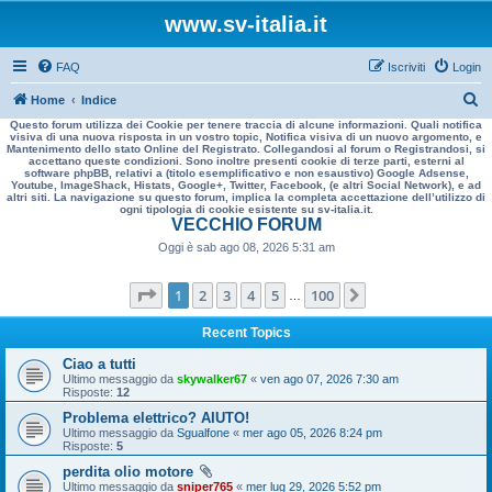
www.sv-italia.it
FAQ
Iscriviti
Login
C
Home
Indice
Questo forum utilizza dei Cookie per tenere traccia di alcune informazioni. Quali notifica
e
visiva di una nuova risposta in un vostro topic, Notifica visiva di un nuovo argomento, e
Mantenimento dello stato Online del Registrato. Collegandosi al forum o Registrandosi, si
r
accettano queste condizioni. Sono inoltre presenti cookie di terze parti, esterni al
software phpBB, relativi a (titolo esemplificativo e non esaustivo) Google Adsense,
c
Youtube, ImageShack, Histats, Google+, Twitter, Facebook, (e altri Social Network), e ad
altri siti. La navigazione su questo forum, implica la completa accettazione dell’utilizzo di
a
ogni tipologia di cookie esistente su sv-italia.it.
VECCHIO FORUM
Oggi è sab ago 08, 2026 5:31 am
Pagina
1
di
100
1
2
3
4
5
100
Prossimo
…
Recent Topics
Ciao a tutti
Ultimo messaggio da
skywalker67
«
ven ago 07, 2026 7:30 am
Risposte:
12
Problema elettrico? AIUTO!
Ultimo messaggio da
Sgualfone
«
mer ago 05, 2026 8:24 pm
Risposte:
5
perdita olio motore
Ultimo messaggio da
sniper765
«
mer lug 29, 2026 5:52 pm