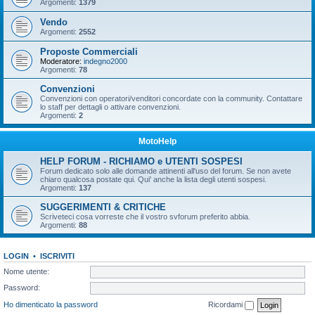
Argomenti:
1379
Vendo
Argomenti:
2552
Proposte Commerciali
Moderatore:
indegno2000
Argomenti:
78
Convenzioni
Convenzioni con operatori/venditori concordate con la community. Contattare
lo staff per dettagli o attivare convenzioni.
Argomenti:
2
MotoHelp
HELP FORUM - RICHIAMO e UTENTI SOSPESI
Forum dedicato solo alle domande attinenti all'uso del forum. Se non avete
chiaro qualcosa postate qui. Qui' anche la lista degli utenti sospesi.
Argomenti:
137
SUGGERIMENTI & CRITICHE
Scriveteci cosa vorreste che il vostro svforum preferito abbia.
Argomenti:
88
LOGIN
•
ISCRIVITI
Nome utente:
Password:
Ho dimenticato la password
Ricordami