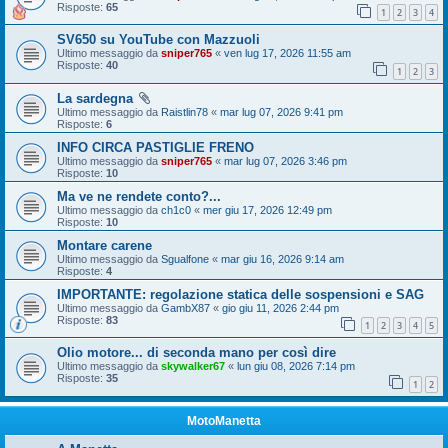
Risposte:
65
1
2
3
4
SV650 su YouTube con Mazzuoli
Ultimo messaggio da
sniper765
«
ven lug 17, 2026 11:55 am
Risposte:
40
1
2
3
La sardegna
Ultimo messaggio da
Raistlin78
«
mar lug 07, 2026 9:41 pm
Risposte:
6
INFO CIRCA PASTIGLIE FRENO
Ultimo messaggio da
sniper765
«
mar lug 07, 2026 3:46 pm
Risposte:
10
Ma ve ne rendete conto?...
Ultimo messaggio da
ch1c0
«
mer giu 17, 2026 12:49 pm
Risposte:
10
Montare carene
Ultimo messaggio da
Sgualfone
«
mar giu 16, 2026 9:14 am
Risposte:
4
IMPORTANTE: regolazione statica delle sospensioni e SAG
Ultimo messaggio da
GambX87
«
gio giu 11, 2026 2:44 pm
Risposte:
83
1
2
3
4
5
Olio motore... di seconda mano per così dire
Ultimo messaggio da
skywalker67
«
lun giu 08, 2026 7:14 pm
Risposte:
35
1
2
MotoManetta