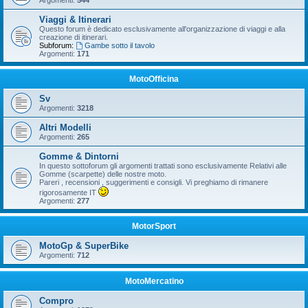
Argomenti:
544
Viaggi & Itinerari
Questo forum è dedicato esclusivamente all'organizzazione di viaggi e alla
creazione di itinerari.
Subforum:
Gambe sotto il tavolo
Argomenti:
171
MotoOfficina
Sv
Argomenti:
3218
Altri Modelli
Argomenti:
265
Gomme & Dintorni
In questo sottoforum gli argomenti trattati sono esclusivamente Relativi alle
Gomme (scarpette) delle nostre moto.
Pareri , recensioni , suggerimenti e consigli. Vi preghiamo di rimanere
rigorosamente IT
Argomenti:
277
MotorSport
MotoGp & SuperBike
Argomenti:
712
MotoMercatino
Compro