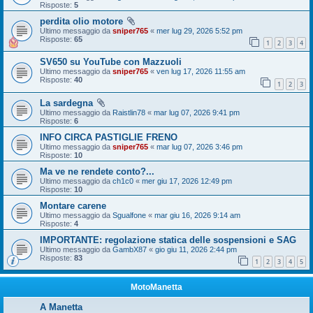
Risposte:
5
perdita olio motore
Ultimo messaggio da
sniper765
«
mer lug 29, 2026 5:52 pm
Risposte:
65
1
2
3
4
SV650 su YouTube con Mazzuoli
Ultimo messaggio da
sniper765
«
ven lug 17, 2026 11:55 am
Risposte:
40
1
2
3
La sardegna
Ultimo messaggio da
Raistlin78
«
mar lug 07, 2026 9:41 pm
Risposte:
6
INFO CIRCA PASTIGLIE FRENO
Ultimo messaggio da
sniper765
«
mar lug 07, 2026 3:46 pm
Risposte:
10
Ma ve ne rendete conto?...
Ultimo messaggio da
ch1c0
«
mer giu 17, 2026 12:49 pm
Risposte:
10
Montare carene
Ultimo messaggio da
Sgualfone
«
mar giu 16, 2026 9:14 am
Risposte:
4
IMPORTANTE: regolazione statica delle sospensioni e SAG
Ultimo messaggio da
GambX87
«
gio giu 11, 2026 2:44 pm
Risposte:
83
1
2
3
4
5
MotoManetta
A Manetta