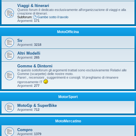
Viaggi & Itinerari
Questo forum è dedicato esclusivamente all'organizzazione di viaggi e alla
creazione di itinerari.
Subforum:
Gambe sotto il tavolo
Argomenti:
171
MotoOfficina
Sv
Argomenti:
3218
Altri Modelli
Argomenti:
265
Gomme & Dintorni
In questo sottoforum gli argomenti trattati sono esclusivamente Relativi alle
Gomme (scarpette) delle nostre moto.
Pareri , recensioni , suggerimenti e consigli. Vi preghiamo di rimanere
rigorosamente IT
Argomenti:
277
MotorSport
MotoGp & SuperBike
Argomenti:
712
MotoMercatino
Compro
Argomenti:
1379