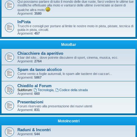
Qui possiamo parlare di tutto il mondo delle due ruote, farci vedere le ultime tue
modifiche effettuate alla moto e vantarsi delle ultime sverniciate ai danni di
qualche altra moto
Argomenti:
3580
InPista
Trucchi e consigli per portare al limite le nostre moto in pista, pistate, tecnica di
guida in pista, circuiti.
Argomenti:
457
MotoBar
Chiacchiere da aperitivo
Il bar del sito... dove potrete discutere di sport, cinema, musica, ecc.
Argomenti:
2764
Spam da tasso alcolico
Come vento a foglie autunnali, lo spam alle tastiere dei cazzari...
Argomenti:
5867
Chiedilo al Forum
Subforum:
Tecnologia
,
Codice della strada
Argomenti:
660
Presentazioni
Forum riservato alla presentazione dei nuovi utenti
Argomenti:
831
MotoIncontri
Raduni & Incontri
Argomenti:
544