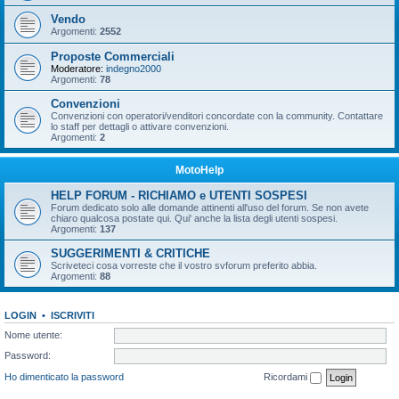
Vendo
Argomenti:
2552
Proposte Commerciali
Moderatore:
indegno2000
Argomenti:
78
Convenzioni
Convenzioni con operatori/venditori concordate con la community. Contattare
lo staff per dettagli o attivare convenzioni.
Argomenti:
2
MotoHelp
HELP FORUM - RICHIAMO e UTENTI SOSPESI
Forum dedicato solo alle domande attinenti all'uso del forum. Se non avete
chiaro qualcosa postate qui. Qui' anche la lista degli utenti sospesi.
Argomenti:
137
SUGGERIMENTI & CRITICHE
Scriveteci cosa vorreste che il vostro svforum preferito abbia.
Argomenti:
88
LOGIN
•
ISCRIVITI
Nome utente:
Password:
Ho dimenticato la password
Ricordami