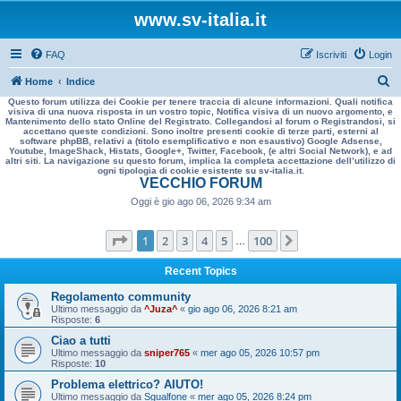
www.sv-italia.it
FAQ
Iscriviti
Login
C
Home
Indice
Questo forum utilizza dei Cookie per tenere traccia di alcune informazioni. Quali notifica
e
visiva di una nuova risposta in un vostro topic, Notifica visiva di un nuovo argomento, e
Mantenimento dello stato Online del Registrato. Collegandosi al forum o Registrandosi, si
r
accettano queste condizioni. Sono inoltre presenti cookie di terze parti, esterni al
software phpBB, relativi a (titolo esemplificativo e non esaustivo) Google Adsense,
c
Youtube, ImageShack, Histats, Google+, Twitter, Facebook, (e altri Social Network), e ad
altri siti. La navigazione su questo forum, implica la completa accettazione dell’utilizzo di
a
ogni tipologia di cookie esistente su sv-italia.it.
VECCHIO FORUM
Oggi è gio ago 06, 2026 9:34 am
Pagina
1
di
100
1
2
3
4
5
100
Prossimo
…
Recent Topics
Regolamento community
Ultimo messaggio da
^Juza^
«
gio ago 06, 2026 8:21 am
Risposte:
6
Ciao a tutti
Ultimo messaggio da
sniper765
«
mer ago 05, 2026 10:57 pm
Risposte:
10
Problema elettrico? AIUTO!
Ultimo messaggio da
Sgualfone
«
mer ago 05, 2026 8:24 pm