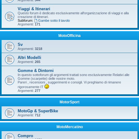
Argomenti:
544
Viaggi & Itinerari
Questo forum è dedicato esclusivamente all'organizzazione di viaggi e alla
creazione di itinerari.
Subforum:
Gambe sotto il tavolo
Argomenti:
171
MotoOfficina
Sv
Argomenti:
3218
Altri Modelli
Argomenti:
265
Gomme & Dintorni
In questo sottoforum gli argomenti trattati sono esclusivamente Relativi alle
Gomme (scarpette) delle nostre moto.
Pareri , recensioni , suggerimenti e consigli. Vi preghiamo di rimanere
rigorosamente IT
Argomenti:
277
MotorSport
MotoGp & SuperBike
Argomenti:
712
MotoMercatino
Compro