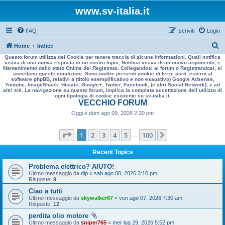
www.sv-italia.it
FAQ
Iscriviti
Login
C
Home
Indice
Questo forum utilizza dei Cookie per tenere traccia di alcune informazioni. Quali notifica
e
visiva di una nuova risposta in un vostro topic, Notifica visiva di un nuovo argomento, e
Mantenimento dello stato Online del Registrato. Collegandosi al forum o Registrandosi, si
r
accettano queste condizioni. Sono inoltre presenti cookie di terze parti, esterni al
software phpBB, relativi a (titolo esemplificativo e non esaustivo) Google Adsense,
c
Youtube, ImageShack, Histats, Google+, Twitter, Facebook, (e altri Social Network), e ad
altri siti. La navigazione su questo forum, implica la completa accettazione dell’utilizzo di
a
ogni tipologia di cookie esistente su sv-italia.it.
VECCHIO FORUM
Oggi è dom ago 09, 2026 2:20 pm
Pagina
1
di
100
1
2
3
4
5
100
Prossimo
…
Recent Topics
Problema elettrico? AIUTO!
Ultimo messaggio da
dip
«
sab ago 08, 2026 3:10 pm
Risposte:
9
Ciao a tutti
Ultimo messaggio da
skywalker67
«
ven ago 07, 2026 7:30 am
Risposte:
12
perdita olio motore
Ultimo messaggio da
sniper765
«
mer lug 29, 2026 5:52 pm