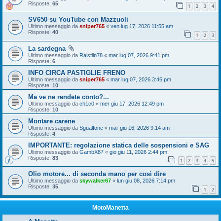
Risposte:
65
1
2
3
4
SV650 su YouTube con Mazzuoli
Ultimo messaggio da
sniper765
«
ven lug 17, 2026 11:55 am
Risposte:
40
1
2
3
La sardegna
Ultimo messaggio da
Raistlin78
«
mar lug 07, 2026 9:41 pm
Risposte:
6
INFO CIRCA PASTIGLIE FRENO
Ultimo messaggio da
sniper765
«
mar lug 07, 2026 3:46 pm
Risposte:
10
Ma ve ne rendete conto?...
Ultimo messaggio da
ch1c0
«
mer giu 17, 2026 12:49 pm
Risposte:
10
Montare carene
Ultimo messaggio da
Sgualfone
«
mar giu 16, 2026 9:14 am
Risposte:
4
IMPORTANTE: regolazione statica delle sospensioni e SAG
Ultimo messaggio da
GambX87
«
gio giu 11, 2026 2:44 pm
Risposte:
83
1
2
3
4
5
Olio motore... di seconda mano per così dire
Ultimo messaggio da
skywalker67
«
lun giu 08, 2026 7:14 pm
Risposte:
35
1
2
MotoManetta