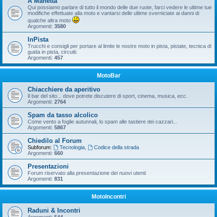
A Manetta
Qui possiamo parlare di tutto il mondo delle due ruote, farci vedere le ultime tue
modifiche effettuate alla moto e vantarsi delle ultime sverniciate ai danni di
qualche altra moto
Argomenti:
3580
InPista
Trucchi e consigli per portare al limite le nostre moto in pista, pistate, tecnica di
guida in pista, circuiti.
Argomenti:
457
MotoBar
Chiacchiere da aperitivo
Il bar del sito... dove potrete discutere di sport, cinema, musica, ecc.
Argomenti:
2764
Spam da tasso alcolico
Come vento a foglie autunnali, lo spam alle tastiere dei cazzari...
Argomenti:
5867
Chiedilo al Forum
Subforum:
Tecnologia
,
Codice della strada
Argomenti:
660
Presentazioni
Forum riservato alla presentazione dei nuovi utenti
Argomenti:
831
MotoIncontri
Raduni & Incontri