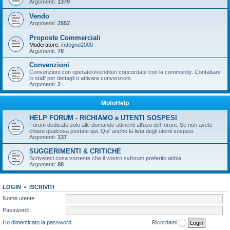
Argomenti:
1379
Vendo
Argomenti:
2552
Proposte Commerciali
Moderatore:
indegno2000
Argomenti:
78
Convenzioni
Convenzioni con operatori/venditori concordate con la community. Contattare
lo staff per dettagli o attivare convenzioni.
Argomenti:
2
MotoHelp
HELP FORUM - RICHIAMO e UTENTI SOSPESI
Forum dedicato solo alle domande attinenti all'uso del forum. Se non avete
chiaro qualcosa postate qui. Qui' anche la lista degli utenti sospesi.
Argomenti:
137
SUGGERIMENTI & CRITICHE
Scriveteci cosa vorreste che il vostro svforum preferito abbia.
Argomenti:
88
LOGIN
•
ISCRIVITI
Nome utente:
Password:
Ho dimenticato la password
Ricordami