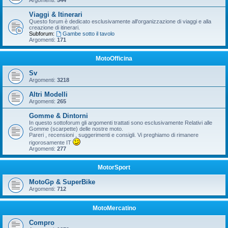
Argomenti:
544
Viaggi & Itinerari
Questo forum è dedicato esclusivamente all'organizzazione di viaggi e alla
creazione di itinerari.
Subforum:
Gambe sotto il tavolo
Argomenti:
171
MotoOfficina
Sv
Argomenti:
3218
Altri Modelli
Argomenti:
265
Gomme & Dintorni
In questo sottoforum gli argomenti trattati sono esclusivamente Relativi alle
Gomme (scarpette) delle nostre moto.
Pareri , recensioni , suggerimenti e consigli. Vi preghiamo di rimanere
rigorosamente IT
Argomenti:
277
MotorSport
MotoGp & SuperBike
Argomenti:
712
MotoMercatino
Compro