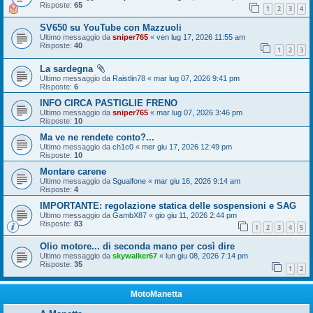
Risposte:
65
1
2
3
4
SV650 su YouTube con Mazzuoli
Ultimo messaggio da
sniper765
«
ven lug 17, 2026 11:55 am
Risposte:
40
1
2
3
La sardegna
Ultimo messaggio da
Raistlin78
«
mar lug 07, 2026 9:41 pm
Risposte:
6
INFO CIRCA PASTIGLIE FRENO
Ultimo messaggio da
sniper765
«
mar lug 07, 2026 3:46 pm
Risposte:
10
Ma ve ne rendete conto?...
Ultimo messaggio da
ch1c0
«
mer giu 17, 2026 12:49 pm
Risposte:
10
Montare carene
Ultimo messaggio da
Sgualfone
«
mar giu 16, 2026 9:14 am
Risposte:
4
IMPORTANTE: regolazione statica delle sospensioni e SAG
Ultimo messaggio da
GambX87
«
gio giu 11, 2026 2:44 pm
Risposte:
83
1
2
3
4
5
Olio motore... di seconda mano per così dire
Ultimo messaggio da
skywalker67
«
lun giu 08, 2026 7:14 pm
Risposte:
35
1
2
MotoManetta