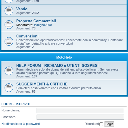
Argomenti:
1379
Vendo
Argomenti:
2552
Proposte Commerciali
Moderatore:
indegno2000
Argomenti:
78
Convenzioni
Convenzioni con operatori/venditori concordate con la community. Contattare
lo staff per dettagli o attivare convenzioni.
Argomenti:
2
MotoHelp
HELP FORUM - RICHIAMO e UTENTI SOSPESI
Forum dedicato solo alle domande attinenti all'uso del forum. Se non avete
chiaro qualcosa postate qui. Qui' anche la lista degli utenti sospesi.
Argomenti:
137
SUGGERIMENTI & CRITICHE
Scriveteci cosa vorreste che il vostro svforum preferito abbia.
Argomenti:
88
LOGIN
•
ISCRIVITI
Nome utente:
Password:
Ho dimenticato la password
Ricordami