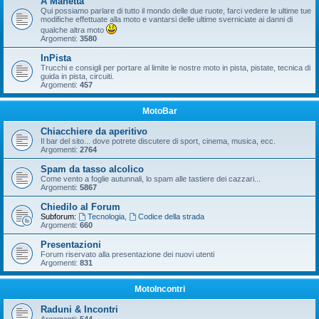
A Manetta
Qui possiamo parlare di tutto il mondo delle due ruote, farci vedere le ultime tue
modifiche effettuate alla moto e vantarsi delle ultime sverniciate ai danni di
qualche altra moto
Argomenti:
3580
InPista
Trucchi e consigli per portare al limite le nostre moto in pista, pistate, tecnica di
guida in pista, circuiti.
Argomenti:
457
MotoBar
Chiacchiere da aperitivo
Il bar del sito... dove potrete discutere di sport, cinema, musica, ecc.
Argomenti:
2764
Spam da tasso alcolico
Come vento a foglie autunnali, lo spam alle tastiere dei cazzari...
Argomenti:
5867
Chiedilo al Forum
Subforum:
Tecnologia
,
Codice della strada
Argomenti:
660
Presentazioni
Forum riservato alla presentazione dei nuovi utenti
Argomenti:
831
MotoIncontri
Raduni & Incontri