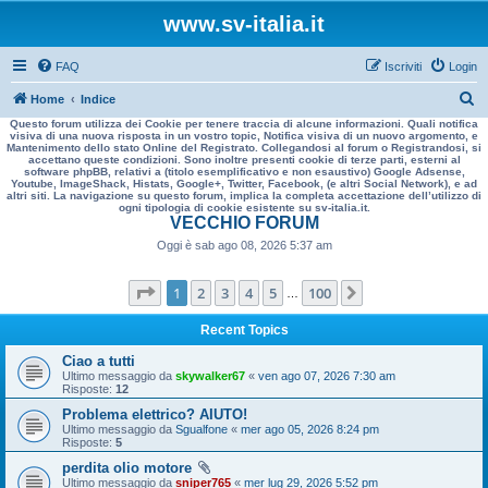
www.sv-italia.it
FAQ
Iscriviti
Login
C
Home
Indice
Questo forum utilizza dei Cookie per tenere traccia di alcune informazioni. Quali notifica
e
visiva di una nuova risposta in un vostro topic, Notifica visiva di un nuovo argomento, e
Mantenimento dello stato Online del Registrato. Collegandosi al forum o Registrandosi, si
r
accettano queste condizioni. Sono inoltre presenti cookie di terze parti, esterni al
software phpBB, relativi a (titolo esemplificativo e non esaustivo) Google Adsense,
c
Youtube, ImageShack, Histats, Google+, Twitter, Facebook, (e altri Social Network), e ad
altri siti. La navigazione su questo forum, implica la completa accettazione dell’utilizzo di
a
ogni tipologia di cookie esistente su sv-italia.it.
VECCHIO FORUM
Oggi è sab ago 08, 2026 5:37 am
Pagina
1
di
100
1
2
3
4
5
100
Prossimo
…
Recent Topics
Ciao a tutti
Ultimo messaggio da
skywalker67
«
ven ago 07, 2026 7:30 am
Risposte:
12
Problema elettrico? AIUTO!
Ultimo messaggio da
Sgualfone
«
mer ago 05, 2026 8:24 pm
Risposte:
5
perdita olio motore
Ultimo messaggio da
sniper765
«
mer lug 29, 2026 5:52 pm