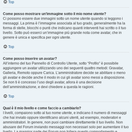
Top
Come posso mostrare un’immagine sotto il mio nome utente?
Ci possono essere due immagini sotto un nome utente quando si leggono i
messaggi. La prima è l’immagine associata al tuo grado, generalmente ha la
forma di stelle, blocchi o punti che indicano quanti interventi hai scritto o il tuo
livello. Sotto può esserci un’immagine più grande nota come avatar, che in
genere è unica e specifica per ogni utente.
Top
Come posso inserire un avatar?
All’interno del tuo Pannello di Controllo Utente, sotto “Profilo” è possibile
aggiungere un avatar utilizzando uno dei seguenti quattro metodi: Gravatar,
Galleria, Remoto oppure Carica. L’amministratore decide se abilitare o meno
gli avatar e decide anche il modo in cui gli avatar sono messi a disposizione.
Se non ti è concesso l’uso degli avatar, allora è una decisione
dell’amministrazione, e devi chiedere a questa le ragioni.
Top
Qual è il mio livello e come faccio a cambiarlo?
I livelli, compaiono sotto al tuo nome utente, e indicano il numero di messaggi
che hai inviato oppure identificano alcuni utenti, ad esempio, moderatori e
amministratori. In genere, non puoi cambiare direttamente il tuo livello. Non
abusare del Forum inviando messaggi non necessari solo per aumentare il tuo
livello. La maggior parte dei Forum non tollera questo comportamento e