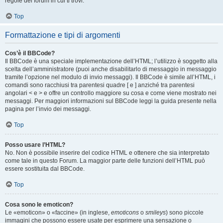
regole del forum in cui ti trovi.
Top
Formattazione e tipi di argomenti
Cos’è il BBCode?
Il BBCode è una speciale implementazione dell’HTML; l’utilizzo è soggetto alla
scelta dell’amministratore (puoi anche disabilitarlo di messaggio in messaggio
tramite l’opzione nel modulo di invio messaggi). Il BBCode è simile all’HTML, i
comandi sono racchiusi tra parentesi quadre [ e ] anziché tra parentesi
angolari < e > e offre un controllo maggiore su cosa e come viene mostrato nei
messaggi. Per maggiori informazioni sul BBCode leggi la guida presente nella
pagina per l’invio dei messaggi.
Top
Posso usare l’HTML?
No. Non è possibile inserire del codice HTML e ottenere che sia interpretato
come tale in questo Forum. La maggior parte delle funzioni dell’HTML può
essere sostituita dal BBCode.
Top
Cosa sono le emoticon?
Le «emoticon» o «faccine» (in inglese,
emoticons
o
smileys
) sono piccole
immagini che possono essere usate per esprimere una sensazione o