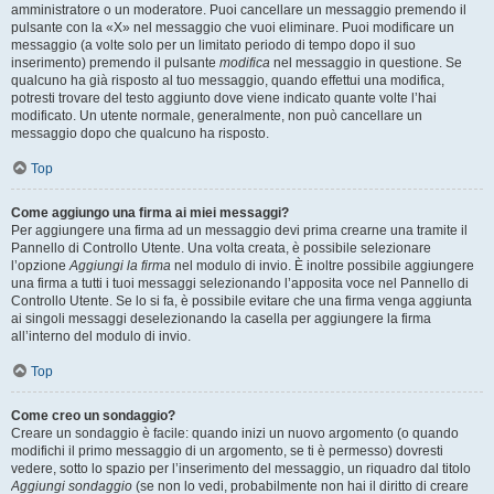
amministratore o un moderatore. Puoi cancellare un messaggio premendo il
pulsante con la «X» nel messaggio che vuoi eliminare. Puoi modificare un
messaggio (a volte solo per un limitato periodo di tempo dopo il suo
inserimento) premendo il pulsante
modifica
nel messaggio in questione. Se
qualcuno ha già risposto al tuo messaggio, quando effettui una modifica,
potresti trovare del testo aggiunto dove viene indicato quante volte l’hai
modificato. Un utente normale, generalmente, non può cancellare un
messaggio dopo che qualcuno ha risposto.
Top
Come aggiungo una firma ai miei messaggi?
Per aggiungere una firma ad un messaggio devi prima crearne una tramite il
Pannello di Controllo Utente. Una volta creata, è possibile selezionare
l’opzione
Aggiungi la firma
nel modulo di invio. È inoltre possibile aggiungere
una firma a tutti i tuoi messaggi selezionando l’apposita voce nel Pannello di
Controllo Utente. Se lo si fa, è possibile evitare che una firma venga aggiunta
ai singoli messaggi deselezionando la casella per aggiungere la firma
all’interno del modulo di invio.
Top
Come creo un sondaggio?
Creare un sondaggio è facile: quando inizi un nuovo argomento (o quando
modifichi il primo messaggio di un argomento, se ti è permesso) dovresti
vedere, sotto lo spazio per l’inserimento del messaggio, un riquadro dal titolo
Aggiungi sondaggio
(se non lo vedi, probabilmente non hai il diritto di creare