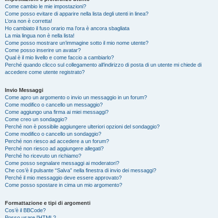
Come cambio le mie impostazioni?
Come posso evitare di apparire nella lista degli utenti in linea?
L’ora non è corretta!
Ho cambiato il fuso orario ma l’ora è ancora sbagliata
La mia lingua non è nella lista!
Come posso mostrare un’immagine sotto il mio nome utente?
Come posso inserire un avatar?
Qual è il mio livello e come faccio a cambiarlo?
Perché quando clicco sul collegamento all’indirizzo di posta di un utente mi chiede di
accedere come utente registrato?
Invio Messaggi
Come apro un argomento o invio un messaggio in un forum?
Come modifico o cancello un messaggio?
Come aggiungo una firma ai miei messaggi?
Come creo un sondaggio?
Perché non è possibile aggiungere ulteriori opzioni del sondaggio?
Come modifico o cancello un sondaggio?
Perché non riesco ad accedere a un forum?
Perché non riesco ad aggiungere allegati?
Perché ho ricevuto un richiamo?
Come posso segnalare messaggi ai moderatori?
Che cos’è il pulsante “Salva” nella finestra di invio dei messaggi?
Perché il mio messaggio deve essere approvato?
Come posso spostare in cima un mio argomento?
Formattazione e tipi di argomenti
Cos’è il BBCode?
Posso usare l’HTML?