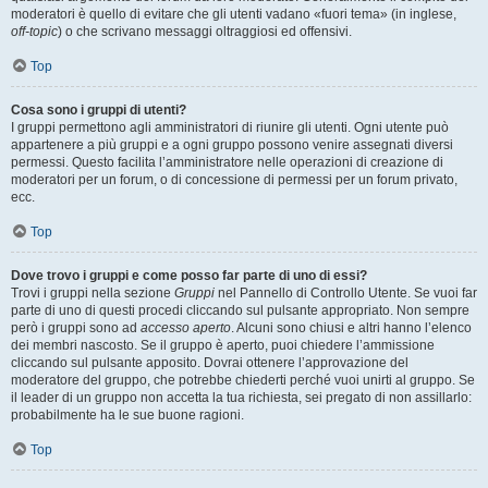
moderatori è quello di evitare che gli utenti vadano «fuori tema» (in inglese,
off-topic
) o che scrivano messaggi oltraggiosi ed offensivi.
Top
Cosa sono i gruppi di utenti?
I gruppi permettono agli amministratori di riunire gli utenti. Ogni utente può
appartenere a più gruppi e a ogni gruppo possono venire assegnati diversi
permessi. Questo facilita l’amministratore nelle operazioni di creazione di
moderatori per un forum, o di concessione di permessi per un forum privato,
ecc.
Top
Dove trovo i gruppi e come posso far parte di uno di essi?
Trovi i gruppi nella sezione
Gruppi
nel Pannello di Controllo Utente. Se vuoi far
parte di uno di questi procedi cliccando sul pulsante appropriato. Non sempre
però i gruppi sono ad
accesso aperto
. Alcuni sono chiusi e altri hanno l’elenco
dei membri nascosto. Se il gruppo è aperto, puoi chiedere l’ammissione
cliccando sul pulsante apposito. Dovrai ottenere l’approvazione del
moderatore del gruppo, che potrebbe chiederti perché vuoi unirti al gruppo. Se
il leader di un gruppo non accetta la tua richiesta, sei pregato di non assillarlo:
probabilmente ha le sue buone ragioni.
Top