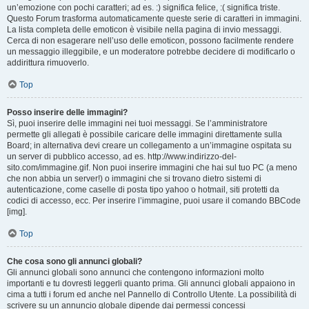
un’emozione con pochi caratteri; ad es. :) significa felice, :( significa triste.
Questo Forum trasforma automaticamente queste serie di caratteri in immagini.
La lista completa delle emoticon è visibile nella pagina di invio messaggi.
Cerca di non esagerare nell’uso delle emoticon, possono facilmente rendere
un messaggio illeggibile, e un moderatore potrebbe decidere di modificarlo o
addirittura rimuoverlo.
Top
Posso inserire delle immagini?
Sì, puoi inserire delle immagini nei tuoi messaggi. Se l’amministratore
permette gli allegati è possibile caricare delle immagini direttamente sulla
Board; in alternativa devi creare un collegamento a un’immagine ospitata su
un server di pubblico accesso, ad es. http://www.indirizzo-del-
sito.com/immagine.gif. Non puoi inserire immagini che hai sul tuo PC (a meno
che non abbia un server!) o immagini che si trovano dietro sistemi di
autenticazione, come caselle di posta tipo yahoo o hotmail, siti protetti da
codici di accesso, ecc. Per inserire l’immagine, puoi usare il comando BBCode
[img].
Top
Che cosa sono gli annunci globali?
Gli annunci globali sono annunci che contengono informazioni molto
importanti e tu dovresti leggerli quanto prima. Gli annunci globali appaiono in
cima a tutti i forum ed anche nel Pannello di Controllo Utente. La possibilità di
scrivere su un annuncio globale dipende dai permessi concessi