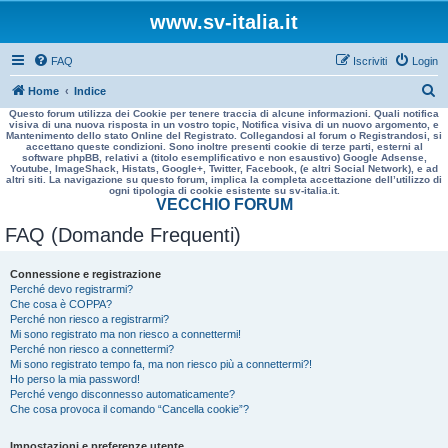
www.sv-italia.it
FAQ
Iscriviti
Login
C
Home
Indice
Questo forum utilizza dei Cookie per tenere traccia di alcune informazioni. Quali notifica
e
visiva di una nuova risposta in un vostro topic, Notifica visiva di un nuovo argomento, e
Mantenimento dello stato Online del Registrato. Collegandosi al forum o Registrandosi, si
r
accettano queste condizioni. Sono inoltre presenti cookie di terze parti, esterni al
software phpBB, relativi a (titolo esemplificativo e non esaustivo) Google Adsense,
c
Youtube, ImageShack, Histats, Google+, Twitter, Facebook, (e altri Social Network), e ad
altri siti. La navigazione su questo forum, implica la completa accettazione dell’utilizzo di
a
ogni tipologia di cookie esistente su sv-italia.it.
VECCHIO FORUM
FAQ (Domande Frequenti)
Connessione e registrazione
Perché devo registrarmi?
Che cosa è COPPA?
Perché non riesco a registrarmi?
Mi sono registrato ma non riesco a connettermi!
Perché non riesco a connettermi?
Mi sono registrato tempo fa, ma non riesco più a connettermi?!
Ho perso la mia password!
Perché vengo disconnesso automaticamente?
Che cosa provoca il comando “Cancella cookie”?
Impostazioni e preferenze utente