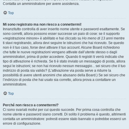
Contatta un amministratore per avere assistenza.
Top
Mi sono registrato ma non riesco a connettermi!
Innanzitutto controlla di aver inserito nome utente e password esattamente. Se
sono corretti, allora possono esser successe un paio di cose: se il supporto
«registrazione minore» è abilitato e hai cliccato su
Ho meno di 13 anni
mentre
ti stavi registrando, allora devi seguire le istruzioni che hai ricevuto. Se questo
non è il tuo caso, forse devi attivare il tuo account. Alcune Board richiedono
che tutte le nuove registrazioni vengano attivate dall’utente stesso o dagli
amministratori, prima di poter accedere. Quando ti registri ti verrà indicato che
tipo di attivazione è richiesta. Se ti è stato inviato un messaggio di posta, allora
segui le istruzioni; se non hai ricevuto nessun messaggio... sei sicuro che il tuo
indirizzo di posta sia valido? (L’attivazione via posta serve a ridurre la
possibilità di avere utenti anonimi che abusano della Board.) Se sei sicuro che
l’indirizzo di posta che hai usato sia corretto, allora prova a contattare un
amministratore.
Top
Perché non riesco a connettermi?
Ci sono svariati motivi per cui questo succede. Per prima cosa controlla che
nome utente e password siano corretti. Di solito il problema è questo, altrimenti
contatta un amministratore: potresti essere stato bannato o potrebbe esserci un
errore di configurazione.