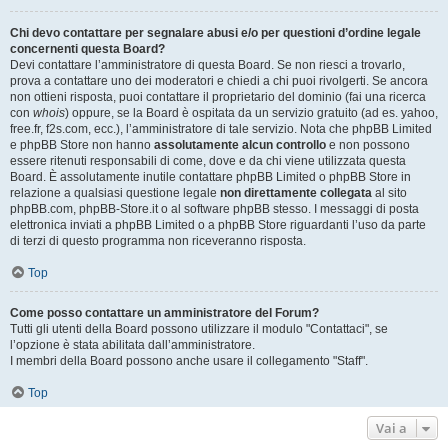
Chi devo contattare per segnalare abusi e/o per questioni d’ordine legale
concernenti questa Board?
Devi contattare l’amministratore di questa Board. Se non riesci a trovarlo,
prova a contattare uno dei moderatori e chiedi a chi puoi rivolgerti. Se ancora
non ottieni risposta, puoi contattare il proprietario del dominio (fai una ricerca
con
whois
) oppure, se la Board è ospitata da un servizio gratuito (ad es. yahoo,
free.fr, f2s.com, ecc.), l’amministratore di tale servizio. Nota che phpBB Limited
e phpBB Store non hanno
assolutamente alcun controllo
e non possono
essere ritenuti responsabili di come, dove e da chi viene utilizzata questa
Board. È assolutamente inutile contattare phpBB Limited o phpBB Store in
relazione a qualsiasi questione legale
non direttamente collegata
al sito
phpBB.com, phpBB-Store.it o al software phpBB stesso. I messaggi di posta
elettronica inviati a phpBB Limited o a phpBB Store riguardanti l’uso da parte
di terzi di questo programma non riceveranno risposta.
Top
Come posso contattare un amministratore del Forum?
Tutti gli utenti della Board possono utilizzare il modulo "Contattaci", se
l’opzione è stata abilitata dall’amministratore.
I membri della Board possono anche usare il collegamento "Staff".
Top
Vai a