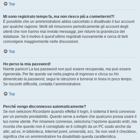
Top
Mi sono registrato tempo fa, ma non riesco più a connettermi?!
È possibile che un amministratore abbia cancellato o disattivato il tuo account
per qualche ragione. Molti siti rimuovono periodicamente gli account degli
utenti che non hanno mai inviato messaggi, per ridurre la grandezza del
database. Se il motivo è quest’ultimo registrati nuovamente e cerca di farti
coinvolgere maggiormente nelle discussioni.
Top
Ho perso la mia password!
Niente panico! La tua password non può essere recuperata, ma può essere
rigenerata. Per far questo vai nella pagina di ingresso e clicca su
Ho
dimenticato la password
, segui le istruzioni e tornerai in linea in poco tempo.
Se riscontri difficoltà, contatta l’amministratore.
Top
Perché vengo disconnesso automaticamente?
Se non selezioni
Ricordami
quando effettui il login, il sistema ti terrà connesso
per un periodo prestabilito. Questo serve a evitare che qualcuno possa usare il
tuo nome utente. Per rimanere connesso, seleziona l’opzione quando entri, ma
ricorda che questo non è consigliato se ti colleghi da un PC usato anche da
altri, ad es. in biblioteca, Internet point, università, ecc. Se non vedi il checkbox,
significa che un amministratore ha disabilitato questa caratteristica.