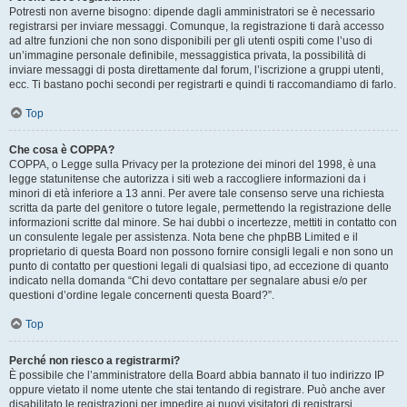
Potresti non averne bisogno: dipende dagli amministratori se è necessario
registrarsi per inviare messaggi. Comunque, la registrazione ti darà accesso
ad altre funzioni che non sono disponibili per gli utenti ospiti come l’uso di
un’immagine personale definibile, messaggistica privata, la possibilità di
inviare messaggi di posta direttamente dal forum, l’iscrizione a gruppi utenti,
ecc. Ti bastano pochi secondi per registrarti e quindi ti raccomandiamo di farlo.
Top
Che cosa è COPPA?
COPPA, o Legge sulla Privacy per la protezione dei minori del 1998, è una
legge statunitense che autorizza i siti web a raccogliere informazioni da i
minori di età inferiore a 13 anni. Per avere tale consenso serve una richiesta
scritta da parte del genitore o tutore legale, permettendo la registrazione delle
informazioni scritte dal minore. Se hai dubbi o incertezze, mettiti in contatto con
un consulente legale per assistenza. Nota bene che phpBB Limited e il
proprietario di questa Board non possono fornire consigli legali e non sono un
punto di contatto per questioni legali di qualsiasi tipo, ad eccezione di quanto
indicato nella domanda “Chi devo contattare per segnalare abusi e/o per
questioni d’ordine legale concernenti questa Board?”.
Top
Perché non riesco a registrarmi?
È possibile che l’amministratore della Board abbia bannato il tuo indirizzo IP
oppure vietato il nome utente che stai tentando di registrare. Può anche aver
disabilitato le registrazioni per impedire ai nuovi visitatori di registrarsi.