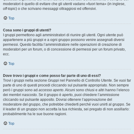
moderatori è quello di evitare che gli utenti vadano «fuori tema» (in inglese,
off-topic
) o che scrivano messaggi oltraggiosi ed offensivi.
Top
Cosa sono i gruppi di utenti?
I gruppi permettono agli amministratori di riunire gli utenti. Ogni utente può
appartenere a più gruppi e a ogni gruppo possono venire assegnati diversi
permessi. Questo facilita l’amministratore nelle operazioni di creazione di
moderatori per un forum, o di concessione di permessi per un forum privato,
ecc.
Top
Dove trovo i gruppi e come posso far parte di uno di essi?
Trovi i gruppi nella sezione
Gruppi
nel Pannello di Controllo Utente. Se vuoi far
parte di uno di questi procedi cliccando sul pulsante appropriato. Non sempre
però i gruppi sono ad
accesso aperto
. Alcuni sono chiusi e altri hanno l’elenco
dei membri nascosto. Se il gruppo è aperto, puoi chiedere l’ammissione
cliccando sul pulsante apposito. Dovrai ottenere l’approvazione del
moderatore del gruppo, che potrebbe chiederti perché vuoi unirti al gruppo. Se
il leader di un gruppo non accetta la tua richiesta, sei pregato di non assillarlo:
probabilmente ha le sue buone ragioni.
Top