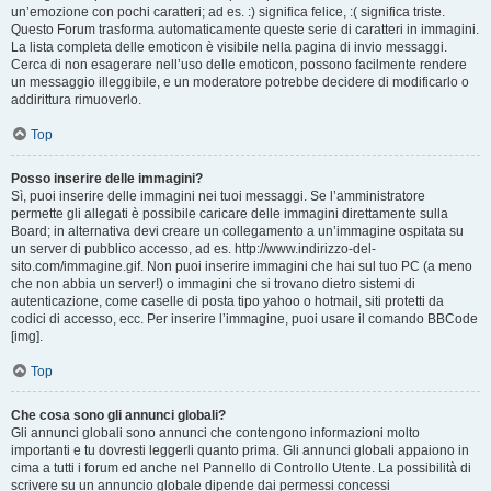
un’emozione con pochi caratteri; ad es. :) significa felice, :( significa triste.
Questo Forum trasforma automaticamente queste serie di caratteri in immagini.
La lista completa delle emoticon è visibile nella pagina di invio messaggi.
Cerca di non esagerare nell’uso delle emoticon, possono facilmente rendere
un messaggio illeggibile, e un moderatore potrebbe decidere di modificarlo o
addirittura rimuoverlo.
Top
Posso inserire delle immagini?
Sì, puoi inserire delle immagini nei tuoi messaggi. Se l’amministratore
permette gli allegati è possibile caricare delle immagini direttamente sulla
Board; in alternativa devi creare un collegamento a un’immagine ospitata su
un server di pubblico accesso, ad es. http://www.indirizzo-del-
sito.com/immagine.gif. Non puoi inserire immagini che hai sul tuo PC (a meno
che non abbia un server!) o immagini che si trovano dietro sistemi di
autenticazione, come caselle di posta tipo yahoo o hotmail, siti protetti da
codici di accesso, ecc. Per inserire l’immagine, puoi usare il comando BBCode
[img].
Top
Che cosa sono gli annunci globali?
Gli annunci globali sono annunci che contengono informazioni molto
importanti e tu dovresti leggerli quanto prima. Gli annunci globali appaiono in
cima a tutti i forum ed anche nel Pannello di Controllo Utente. La possibilità di
scrivere su un annuncio globale dipende dai permessi concessi