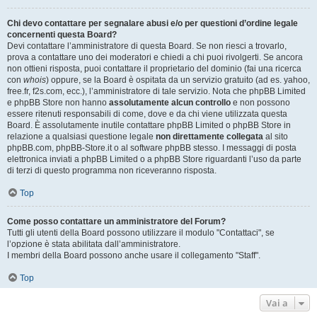
Chi devo contattare per segnalare abusi e/o per questioni d’ordine legale
concernenti questa Board?
Devi contattare l’amministratore di questa Board. Se non riesci a trovarlo,
prova a contattare uno dei moderatori e chiedi a chi puoi rivolgerti. Se ancora
non ottieni risposta, puoi contattare il proprietario del dominio (fai una ricerca
con
whois
) oppure, se la Board è ospitata da un servizio gratuito (ad es. yahoo,
free.fr, f2s.com, ecc.), l’amministratore di tale servizio. Nota che phpBB Limited
e phpBB Store non hanno
assolutamente alcun controllo
e non possono
essere ritenuti responsabili di come, dove e da chi viene utilizzata questa
Board. È assolutamente inutile contattare phpBB Limited o phpBB Store in
relazione a qualsiasi questione legale
non direttamente collegata
al sito
phpBB.com, phpBB-Store.it o al software phpBB stesso. I messaggi di posta
elettronica inviati a phpBB Limited o a phpBB Store riguardanti l’uso da parte
di terzi di questo programma non riceveranno risposta.
Top
Come posso contattare un amministratore del Forum?
Tutti gli utenti della Board possono utilizzare il modulo "Contattaci", se
l’opzione è stata abilitata dall’amministratore.
I membri della Board possono anche usare il collegamento "Staff".
Top
Vai a