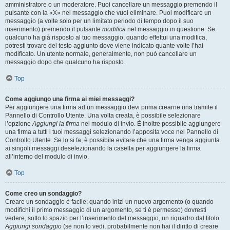
amministratore o un moderatore. Puoi cancellare un messaggio premendo il
pulsante con la «X» nel messaggio che vuoi eliminare. Puoi modificare un
messaggio (a volte solo per un limitato periodo di tempo dopo il suo
inserimento) premendo il pulsante
modifica
nel messaggio in questione. Se
qualcuno ha già risposto al tuo messaggio, quando effettui una modifica,
potresti trovare del testo aggiunto dove viene indicato quante volte l’hai
modificato. Un utente normale, generalmente, non può cancellare un
messaggio dopo che qualcuno ha risposto.
Top
Come aggiungo una firma ai miei messaggi?
Per aggiungere una firma ad un messaggio devi prima crearne una tramite il
Pannello di Controllo Utente. Una volta creata, è possibile selezionare
l’opzione
Aggiungi la firma
nel modulo di invio. È inoltre possibile aggiungere
una firma a tutti i tuoi messaggi selezionando l’apposita voce nel Pannello di
Controllo Utente. Se lo si fa, è possibile evitare che una firma venga aggiunta
ai singoli messaggi deselezionando la casella per aggiungere la firma
all’interno del modulo di invio.
Top
Come creo un sondaggio?
Creare un sondaggio è facile: quando inizi un nuovo argomento (o quando
modifichi il primo messaggio di un argomento, se ti è permesso) dovresti
vedere, sotto lo spazio per l’inserimento del messaggio, un riquadro dal titolo
Aggiungi sondaggio
(se non lo vedi, probabilmente non hai il diritto di creare