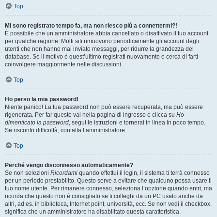
Top
Mi sono registrato tempo fa, ma non riesco più a connettermi?!
È possibile che un amministratore abbia cancellato o disattivato il tuo account
per qualche ragione. Molti siti rimuovono periodicamente gli account degli
utenti che non hanno mai inviato messaggi, per ridurre la grandezza del
database. Se il motivo è quest’ultimo registrati nuovamente e cerca di farti
coinvolgere maggiormente nelle discussioni.
Top
Ho perso la mia password!
Niente panico! La tua password non può essere recuperata, ma può essere
rigenerata. Per far questo vai nella pagina di ingresso e clicca su
Ho
dimenticato la password
, segui le istruzioni e tornerai in linea in poco tempo.
Se riscontri difficoltà, contatta l’amministratore.
Top
Perché vengo disconnesso automaticamente?
Se non selezioni
Ricordami
quando effettui il login, il sistema ti terrà connesso
per un periodo prestabilito. Questo serve a evitare che qualcuno possa usare il
tuo nome utente. Per rimanere connesso, seleziona l’opzione quando entri, ma
ricorda che questo non è consigliato se ti colleghi da un PC usato anche da
altri, ad es. in biblioteca, Internet point, università, ecc. Se non vedi il checkbox,
significa che un amministratore ha disabilitato questa caratteristica.