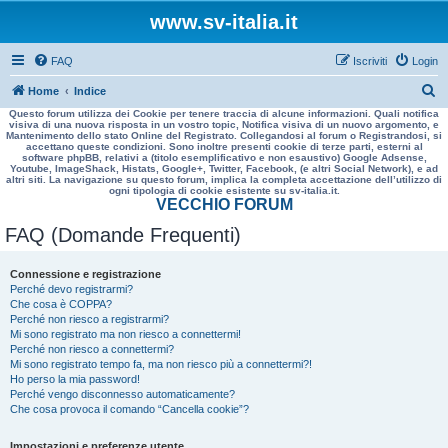
www.sv-italia.it
FAQ
Iscriviti
Login
C
Home
Indice
Questo forum utilizza dei Cookie per tenere traccia di alcune informazioni. Quali notifica
e
visiva di una nuova risposta in un vostro topic, Notifica visiva di un nuovo argomento, e
Mantenimento dello stato Online del Registrato. Collegandosi al forum o Registrandosi, si
r
accettano queste condizioni. Sono inoltre presenti cookie di terze parti, esterni al
software phpBB, relativi a (titolo esemplificativo e non esaustivo) Google Adsense,
c
Youtube, ImageShack, Histats, Google+, Twitter, Facebook, (e altri Social Network), e ad
altri siti. La navigazione su questo forum, implica la completa accettazione dell’utilizzo di
a
ogni tipologia di cookie esistente su sv-italia.it.
VECCHIO FORUM
FAQ (Domande Frequenti)
Connessione e registrazione
Perché devo registrarmi?
Che cosa è COPPA?
Perché non riesco a registrarmi?
Mi sono registrato ma non riesco a connettermi!
Perché non riesco a connettermi?
Mi sono registrato tempo fa, ma non riesco più a connettermi?!
Ho perso la mia password!
Perché vengo disconnesso automaticamente?
Che cosa provoca il comando “Cancella cookie”?
Impostazioni e preferenze utente