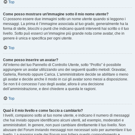
Top
Come posso mostrare un’immagine sotto il mio nome utente?
Ci possono essere due immagini sotto un nome utente quando si leggono i
messaggi. La prima è l’immagine associata al tuo grado, generalmente ha la
forma di stelle, blocchi o punti che indicano quanti interventi hai scritto o il tuo
livello. Sotto può esserci un’immagine più grande nota come avatar, che in
genere è unica e specifica per ogni utente.
Top
Come posso inserire un avatar?
All’interno del tuo Pannello di Controllo Utente, sotto “Profilo” è possibile
aggiungere un avatar utilizzando uno dei seguenti quattro metodi: Gravatar,
Galleria, Remoto oppure Carica. L’amministratore decide se abilitare o meno
gli avatar e decide anche il modo in cui gli avatar sono messi a disposizione.
Se non ti è concesso l’uso degli avatar, allora è una decisione
dell’amministrazione, e devi chiedere a questa le ragioni.
Top
Qual è il mio livello e come faccio a cambiarlo?
I livelli, compaiono sotto al tuo nome utente, e indicano il numero di messaggi
che hai inviato oppure identificano alcuni utenti, ad esempio, moderatori e
amministratori. In genere, non puoi cambiare direttamente il tuo livello. Non
abusare del Forum inviando messaggi non necessari solo per aumentare il tuo
livello. La maggior parte dei Forum non tollera questo comportamento e