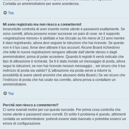
Contatta un amministratore per avere assistenza.
Top
Mi sono registrato ma non riesco a connettermi!
Innanzitutto controlla di aver inserito nome utente e password esattamente. Se
sono corretti, allora possono esser successe un paio di cose: se il supporto
«registrazione minore» è abilitato e hai cliccato su
Ho meno di 13 anni
mentre
ti stavi registrando, allora devi seguire le istruzioni che hai ricevuto. Se questo
non è il tuo caso, forse devi attivare il tuo account. Alcune Board richiedono
che tutte le nuove registrazioni vengano attivate dall’utente stesso o dagli
amministratori, prima di poter accedere. Quando ti registri ti verrà indicato che
tipo di attivazione è richiesta. Se ti è stato inviato un messaggio di posta, allora
segui le istruzioni; se non hai ricevuto nessun messaggio... sei sicuro che il tuo
indirizzo di posta sia valido? (L’attivazione via posta serve a ridurre la
possibilità di avere utenti anonimi che abusano della Board.) Se sei sicuro che
l’indirizzo di posta che hai usato sia corretto, allora prova a contattare un
amministratore.
Top
Perché non riesco a connettermi?
Ci sono svariati motivi per cui questo succede. Per prima cosa controlla che
nome utente e password siano corretti. Di solito il problema è questo, altrimenti
contatta un amministratore: potresti essere stato bannato o potrebbe esserci un
errore di configurazione.