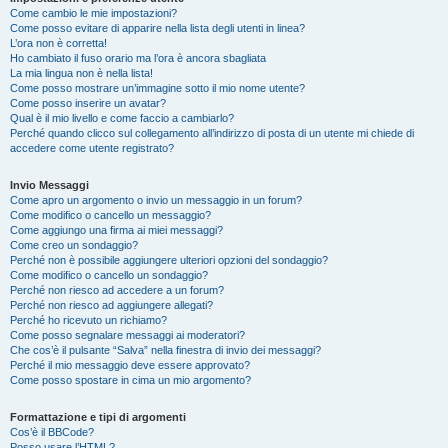
Come cambio le mie impostazioni?
Come posso evitare di apparire nella lista degli utenti in linea?
L’ora non è corretta!
Ho cambiato il fuso orario ma l’ora è ancora sbagliata
La mia lingua non è nella lista!
Come posso mostrare un’immagine sotto il mio nome utente?
Come posso inserire un avatar?
Qual è il mio livello e come faccio a cambiarlo?
Perché quando clicco sul collegamento all’indirizzo di posta di un utente mi chiede di
accedere come utente registrato?
Invio Messaggi
Come apro un argomento o invio un messaggio in un forum?
Come modifico o cancello un messaggio?
Come aggiungo una firma ai miei messaggi?
Come creo un sondaggio?
Perché non è possibile aggiungere ulteriori opzioni del sondaggio?
Come modifico o cancello un sondaggio?
Perché non riesco ad accedere a un forum?
Perché non riesco ad aggiungere allegati?
Perché ho ricevuto un richiamo?
Come posso segnalare messaggi ai moderatori?
Che cos’è il pulsante “Salva” nella finestra di invio dei messaggi?
Perché il mio messaggio deve essere approvato?
Come posso spostare in cima un mio argomento?
Formattazione e tipi di argomenti
Cos’è il BBCode?
Posso usare l’HTML?