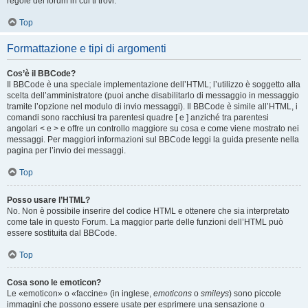
regole del forum in cui ti trovi.
Top
Formattazione e tipi di argomenti
Cos’è il BBCode?
Il BBCode è una speciale implementazione dell’HTML; l’utilizzo è soggetto alla
scelta dell’amministratore (puoi anche disabilitarlo di messaggio in messaggio
tramite l’opzione nel modulo di invio messaggi). Il BBCode è simile all’HTML, i
comandi sono racchiusi tra parentesi quadre [ e ] anziché tra parentesi
angolari < e > e offre un controllo maggiore su cosa e come viene mostrato nei
messaggi. Per maggiori informazioni sul BBCode leggi la guida presente nella
pagina per l’invio dei messaggi.
Top
Posso usare l’HTML?
No. Non è possibile inserire del codice HTML e ottenere che sia interpretato
come tale in questo Forum. La maggior parte delle funzioni dell’HTML può
essere sostituita dal BBCode.
Top
Cosa sono le emoticon?
Le «emoticon» o «faccine» (in inglese,
emoticons
o
smileys
) sono piccole
immagini che possono essere usate per esprimere una sensazione o