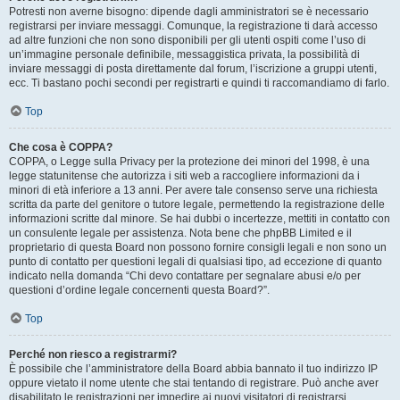
Potresti non averne bisogno: dipende dagli amministratori se è necessario
registrarsi per inviare messaggi. Comunque, la registrazione ti darà accesso
ad altre funzioni che non sono disponibili per gli utenti ospiti come l’uso di
un’immagine personale definibile, messaggistica privata, la possibilità di
inviare messaggi di posta direttamente dal forum, l’iscrizione a gruppi utenti,
ecc. Ti bastano pochi secondi per registrarti e quindi ti raccomandiamo di farlo.
Top
Che cosa è COPPA?
COPPA, o Legge sulla Privacy per la protezione dei minori del 1998, è una
legge statunitense che autorizza i siti web a raccogliere informazioni da i
minori di età inferiore a 13 anni. Per avere tale consenso serve una richiesta
scritta da parte del genitore o tutore legale, permettendo la registrazione delle
informazioni scritte dal minore. Se hai dubbi o incertezze, mettiti in contatto con
un consulente legale per assistenza. Nota bene che phpBB Limited e il
proprietario di questa Board non possono fornire consigli legali e non sono un
punto di contatto per questioni legali di qualsiasi tipo, ad eccezione di quanto
indicato nella domanda “Chi devo contattare per segnalare abusi e/o per
questioni d’ordine legale concernenti questa Board?”.
Top
Perché non riesco a registrarmi?
È possibile che l’amministratore della Board abbia bannato il tuo indirizzo IP
oppure vietato il nome utente che stai tentando di registrare. Può anche aver
disabilitato le registrazioni per impedire ai nuovi visitatori di registrarsi.