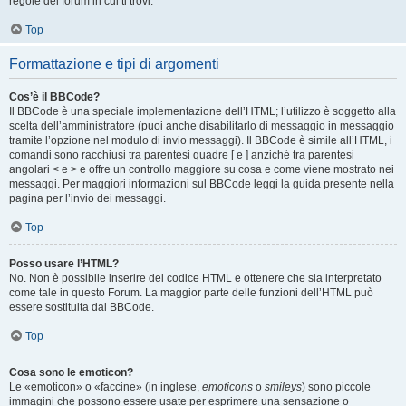
regole del forum in cui ti trovi.
Top
Formattazione e tipi di argomenti
Cos’è il BBCode?
Il BBCode è una speciale implementazione dell’HTML; l’utilizzo è soggetto alla
scelta dell’amministratore (puoi anche disabilitarlo di messaggio in messaggio
tramite l’opzione nel modulo di invio messaggi). Il BBCode è simile all’HTML, i
comandi sono racchiusi tra parentesi quadre [ e ] anziché tra parentesi
angolari < e > e offre un controllo maggiore su cosa e come viene mostrato nei
messaggi. Per maggiori informazioni sul BBCode leggi la guida presente nella
pagina per l’invio dei messaggi.
Top
Posso usare l’HTML?
No. Non è possibile inserire del codice HTML e ottenere che sia interpretato
come tale in questo Forum. La maggior parte delle funzioni dell’HTML può
essere sostituita dal BBCode.
Top
Cosa sono le emoticon?
Le «emoticon» o «faccine» (in inglese,
emoticons
o
smileys
) sono piccole
immagini che possono essere usate per esprimere una sensazione o