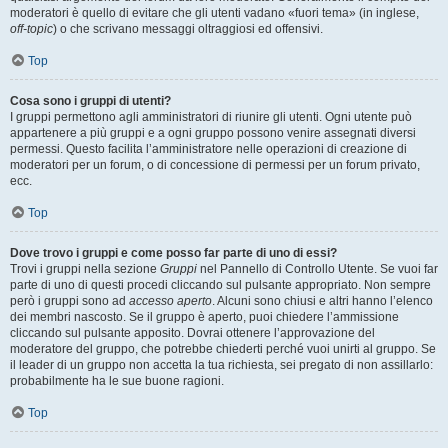
moderatori è quello di evitare che gli utenti vadano «fuori tema» (in inglese,
off-topic
) o che scrivano messaggi oltraggiosi ed offensivi.
Top
Cosa sono i gruppi di utenti?
I gruppi permettono agli amministratori di riunire gli utenti. Ogni utente può
appartenere a più gruppi e a ogni gruppo possono venire assegnati diversi
permessi. Questo facilita l’amministratore nelle operazioni di creazione di
moderatori per un forum, o di concessione di permessi per un forum privato,
ecc.
Top
Dove trovo i gruppi e come posso far parte di uno di essi?
Trovi i gruppi nella sezione
Gruppi
nel Pannello di Controllo Utente. Se vuoi far
parte di uno di questi procedi cliccando sul pulsante appropriato. Non sempre
però i gruppi sono ad
accesso aperto
. Alcuni sono chiusi e altri hanno l’elenco
dei membri nascosto. Se il gruppo è aperto, puoi chiedere l’ammissione
cliccando sul pulsante apposito. Dovrai ottenere l’approvazione del
moderatore del gruppo, che potrebbe chiederti perché vuoi unirti al gruppo. Se
il leader di un gruppo non accetta la tua richiesta, sei pregato di non assillarlo:
probabilmente ha le sue buone ragioni.
Top