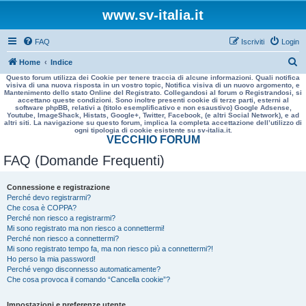
www.sv-italia.it
FAQ
Iscriviti
Login
C
Home
Indice
Questo forum utilizza dei Cookie per tenere traccia di alcune informazioni. Quali notifica
e
visiva di una nuova risposta in un vostro topic, Notifica visiva di un nuovo argomento, e
Mantenimento dello stato Online del Registrato. Collegandosi al forum o Registrandosi, si
r
accettano queste condizioni. Sono inoltre presenti cookie di terze parti, esterni al
software phpBB, relativi a (titolo esemplificativo e non esaustivo) Google Adsense,
c
Youtube, ImageShack, Histats, Google+, Twitter, Facebook, (e altri Social Network), e ad
altri siti. La navigazione su questo forum, implica la completa accettazione dell’utilizzo di
a
ogni tipologia di cookie esistente su sv-italia.it.
VECCHIO FORUM
FAQ (Domande Frequenti)
Connessione e registrazione
Perché devo registrarmi?
Che cosa è COPPA?
Perché non riesco a registrarmi?
Mi sono registrato ma non riesco a connettermi!
Perché non riesco a connettermi?
Mi sono registrato tempo fa, ma non riesco più a connettermi?!
Ho perso la mia password!
Perché vengo disconnesso automaticamente?
Che cosa provoca il comando “Cancella cookie”?
Impostazioni e preferenze utente