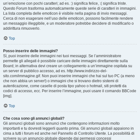
un’emozione con pochi caratteri; ad es. :) significa felice, :( significa triste.
Questo Forum trasforma automaticamente queste serie di caratteri in immagini.
La lista completa delle emoticon è visibile nella pagina di invio messaggi.
Cerca di non esagerare nell’uso delle emoticon, possono facilmente rendere
un messaggio illeggibile, e un moderatore potrebbe decidere di modificarlo o
addirittura rimuoverlo.
Top
Posso inserire delle immagini?
Sì, puoi inserire delle immagini nei tuoi messaggi. Se l’amministratore
permette gli allegati è possibile caricare delle immagini direttamente sulla
Board; in alternativa devi creare un collegamento a un’immagine ospitata su
un server di pubblico accesso, ad es. http://www.indirizzo-del-
sito.com/immagine.gif. Non puoi inserire immagini che hai sul tuo PC (a meno
che non abbia un server!) o immagini che si trovano dietro sistemi di
autenticazione, come caselle di posta tipo yahoo o hotmail, siti protetti da
codici di accesso, ecc. Per inserire l’immagine, puoi usare il comando BBCode
[img].
Top
Che cosa sono gli annunci globali?
Gli annunci globali sono annunci che contengono informazioni molto
importanti e tu dovresti leggerli quanto prima. Gli annunci globali appaiono in
cima a tutti i forum ed anche nel Pannello di Controllo Utente. La possibilità di
scrivere su un annuncio globale dipende dai permessi concessi