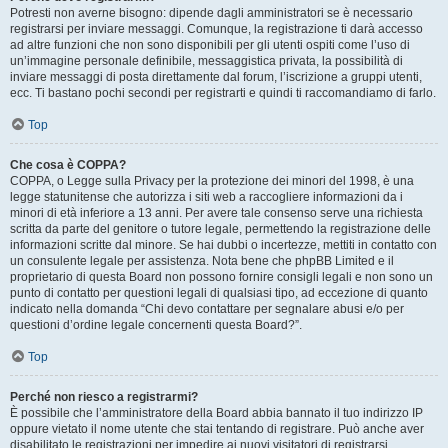
Potresti non averne bisogno: dipende dagli amministratori se è necessario
registrarsi per inviare messaggi. Comunque, la registrazione ti darà accesso
ad altre funzioni che non sono disponibili per gli utenti ospiti come l’uso di
un’immagine personale definibile, messaggistica privata, la possibilità di
inviare messaggi di posta direttamente dal forum, l’iscrizione a gruppi utenti,
ecc. Ti bastano pochi secondi per registrarti e quindi ti raccomandiamo di farlo.
Top
Che cosa è COPPA?
COPPA, o Legge sulla Privacy per la protezione dei minori del 1998, è una
legge statunitense che autorizza i siti web a raccogliere informazioni da i
minori di età inferiore a 13 anni. Per avere tale consenso serve una richiesta
scritta da parte del genitore o tutore legale, permettendo la registrazione delle
informazioni scritte dal minore. Se hai dubbi o incertezze, mettiti in contatto con
un consulente legale per assistenza. Nota bene che phpBB Limited e il
proprietario di questa Board non possono fornire consigli legali e non sono un
punto di contatto per questioni legali di qualsiasi tipo, ad eccezione di quanto
indicato nella domanda “Chi devo contattare per segnalare abusi e/o per
questioni d’ordine legale concernenti questa Board?”.
Top
Perché non riesco a registrarmi?
È possibile che l’amministratore della Board abbia bannato il tuo indirizzo IP
oppure vietato il nome utente che stai tentando di registrare. Può anche aver
disabilitato le registrazioni per impedire ai nuovi visitatori di registrarsi.