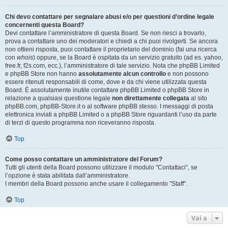
Chi devo contattare per segnalare abusi e/o per questioni d’ordine legale
concernenti questa Board?
Devi contattare l’amministratore di questa Board. Se non riesci a trovarlo,
prova a contattare uno dei moderatori e chiedi a chi puoi rivolgerti. Se ancora
non ottieni risposta, puoi contattare il proprietario del dominio (fai una ricerca
con
whois
) oppure, se la Board è ospitata da un servizio gratuito (ad es. yahoo,
free.fr, f2s.com, ecc.), l’amministratore di tale servizio. Nota che phpBB Limited
e phpBB Store non hanno
assolutamente alcun controllo
e non possono
essere ritenuti responsabili di come, dove e da chi viene utilizzata questa
Board. È assolutamente inutile contattare phpBB Limited o phpBB Store in
relazione a qualsiasi questione legale
non direttamente collegata
al sito
phpBB.com, phpBB-Store.it o al software phpBB stesso. I messaggi di posta
elettronica inviati a phpBB Limited o a phpBB Store riguardanti l’uso da parte
di terzi di questo programma non riceveranno risposta.
Top
Come posso contattare un amministratore del Forum?
Tutti gli utenti della Board possono utilizzare il modulo "Contattaci", se
l’opzione è stata abilitata dall’amministratore.
I membri della Board possono anche usare il collegamento "Staff".
Top
Vai a