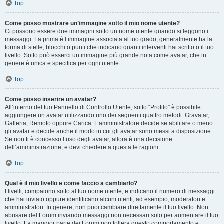
Top
Come posso mostrare un’immagine sotto il mio nome utente?
Ci possono essere due immagini sotto un nome utente quando si leggono i
messaggi. La prima è l’immagine associata al tuo grado, generalmente ha la
forma di stelle, blocchi o punti che indicano quanti interventi hai scritto o il tuo
livello. Sotto può esserci un’immagine più grande nota come avatar, che in
genere è unica e specifica per ogni utente.
Top
Come posso inserire un avatar?
All’interno del tuo Pannello di Controllo Utente, sotto “Profilo” è possibile
aggiungere un avatar utilizzando uno dei seguenti quattro metodi: Gravatar,
Galleria, Remoto oppure Carica. L’amministratore decide se abilitare o meno
gli avatar e decide anche il modo in cui gli avatar sono messi a disposizione.
Se non ti è concesso l’uso degli avatar, allora è una decisione
dell’amministrazione, e devi chiedere a questa le ragioni.
Top
Qual è il mio livello e come faccio a cambiarlo?
I livelli, compaiono sotto al tuo nome utente, e indicano il numero di messaggi
che hai inviato oppure identificano alcuni utenti, ad esempio, moderatori e
amministratori. In genere, non puoi cambiare direttamente il tuo livello. Non
abusare del Forum inviando messaggi non necessari solo per aumentare il tuo
livello. La maggior parte dei Forum non tollera questo comportamento e