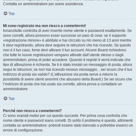
Contatta un amministratore per avere assistenza.
Top
Mi sono registrato ma non riesco a connettermi!
Innanzitutto controlla di aver inserito nome utente e password esattamente. Se
sono corretti, allora possono esser successe un paio di cose: se il supporto
«registrazione minore» è abilitato e hai cliccato su
Ho meno di 13 anni
mentre
ti stavi registrando, allora devi seguire le istruzioni che hai ricevuto. Se questo
non è il tuo caso, forse devi attivare il tuo account. Alcune Board richiedono
che tutte le nuove registrazioni vengano attivate dall’utente stesso o dagli
amministratori, prima di poter accedere. Quando ti registri ti verrà indicato che
tipo di attivazione è richiesta. Se ti è stato inviato un messaggio di posta, allora
segui le istruzioni; se non hai ricevuto nessun messaggio... sei sicuro che il tuo
indirizzo di posta sia valido? (L’attivazione via posta serve a ridurre la
possibilità di avere utenti anonimi che abusano della Board.) Se sei sicuro che
l’indirizzo di posta che hai usato sia corretto, allora prova a contattare un
amministratore.
Top
Perché non riesco a connettermi?
Ci sono svariati motivi per cui questo succede. Per prima cosa controlla che
nome utente e password siano corretti. Di solito il problema è questo, altrimenti
contatta un amministratore: potresti essere stato bannato o potrebbe esserci un
errore di configurazione.