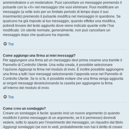
amministratore o un moderatore. Puoi cancellare un messaggio premendo il
pulsante con la «X» nel messaggio che vuoi eliminare. Puoi modificare un
messaggio (a volte solo per un limitato periodo di tempo dopo il suo
inserimento) premendo il pulsante
modifica
nel messaggio in questione. Se
qualcuno ha già risposto al tuo messaggio, quando effettui una modifica,
potresti trovare del testo aggiunto dove viene indicato quante volte l’hai
modificato. Un utente normale, generalmente, non può cancellare un
messaggio dopo che qualcuno ha risposto.
Top
Come aggiungo una firma ai miei messaggi?
Per aggiungere una firma ad un messaggio devi prima crearne una tramite il
Pannello di Controllo Utente. Una volta creata, è possibile selezionare
l’opzione
Aggiungi la firma
nel modulo di invio. È inoltre possibile aggiungere
una firma a tutti i tuoi messaggi selezionando l’apposita voce nel Pannello di
Controllo Utente. Se lo si fa, è possibile evitare che una firma venga aggiunta
ai singoli messaggi deselezionando la casella per aggiungere la firma
all’interno del modulo di invio.
Top
Come creo un sondaggio?
Creare un sondaggio è facile: quando inizi un nuovo argomento (o quando
modifichi il primo messaggio di un argomento, se ti è permesso) dovresti
vedere, sotto lo spazio per l’inserimento del messaggio, un riquadro dal titolo
Aggiungi sondaggio
(se non lo vedi, probabilmente non hai il diritto di creare