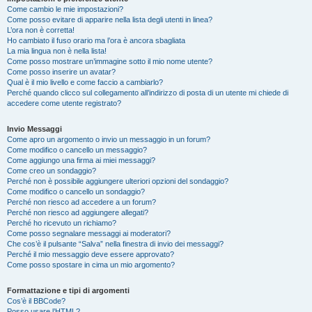
Come cambio le mie impostazioni?
Come posso evitare di apparire nella lista degli utenti in linea?
L’ora non è corretta!
Ho cambiato il fuso orario ma l’ora è ancora sbagliata
La mia lingua non è nella lista!
Come posso mostrare un’immagine sotto il mio nome utente?
Come posso inserire un avatar?
Qual è il mio livello e come faccio a cambiarlo?
Perché quando clicco sul collegamento all’indirizzo di posta di un utente mi chiede di
accedere come utente registrato?
Invio Messaggi
Come apro un argomento o invio un messaggio in un forum?
Come modifico o cancello un messaggio?
Come aggiungo una firma ai miei messaggi?
Come creo un sondaggio?
Perché non è possibile aggiungere ulteriori opzioni del sondaggio?
Come modifico o cancello un sondaggio?
Perché non riesco ad accedere a un forum?
Perché non riesco ad aggiungere allegati?
Perché ho ricevuto un richiamo?
Come posso segnalare messaggi ai moderatori?
Che cos’è il pulsante “Salva” nella finestra di invio dei messaggi?
Perché il mio messaggio deve essere approvato?
Come posso spostare in cima un mio argomento?
Formattazione e tipi di argomenti
Cos’è il BBCode?
Posso usare l’HTML?