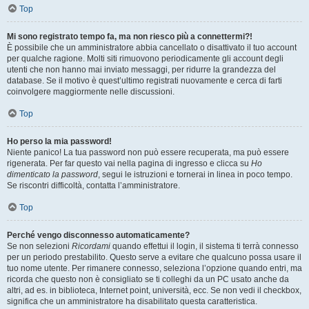
Top
Mi sono registrato tempo fa, ma non riesco più a connettermi?!
È possibile che un amministratore abbia cancellato o disattivato il tuo account
per qualche ragione. Molti siti rimuovono periodicamente gli account degli
utenti che non hanno mai inviato messaggi, per ridurre la grandezza del
database. Se il motivo è quest’ultimo registrati nuovamente e cerca di farti
coinvolgere maggiormente nelle discussioni.
Top
Ho perso la mia password!
Niente panico! La tua password non può essere recuperata, ma può essere
rigenerata. Per far questo vai nella pagina di ingresso e clicca su
Ho
dimenticato la password
, segui le istruzioni e tornerai in linea in poco tempo.
Se riscontri difficoltà, contatta l’amministratore.
Top
Perché vengo disconnesso automaticamente?
Se non selezioni
Ricordami
quando effettui il login, il sistema ti terrà connesso
per un periodo prestabilito. Questo serve a evitare che qualcuno possa usare il
tuo nome utente. Per rimanere connesso, seleziona l’opzione quando entri, ma
ricorda che questo non è consigliato se ti colleghi da un PC usato anche da
altri, ad es. in biblioteca, Internet point, università, ecc. Se non vedi il checkbox,
significa che un amministratore ha disabilitato questa caratteristica.