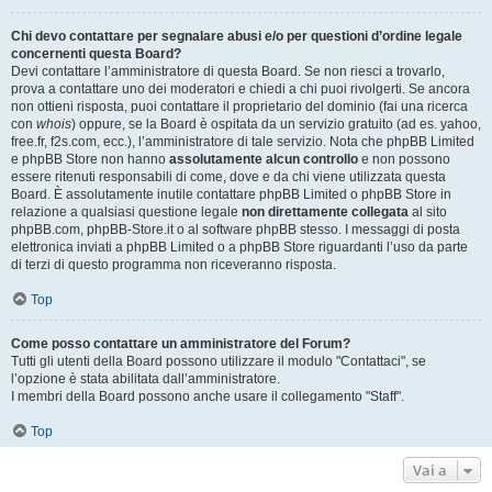
Chi devo contattare per segnalare abusi e/o per questioni d’ordine legale
concernenti questa Board?
Devi contattare l’amministratore di questa Board. Se non riesci a trovarlo,
prova a contattare uno dei moderatori e chiedi a chi puoi rivolgerti. Se ancora
non ottieni risposta, puoi contattare il proprietario del dominio (fai una ricerca
con
whois
) oppure, se la Board è ospitata da un servizio gratuito (ad es. yahoo,
free.fr, f2s.com, ecc.), l’amministratore di tale servizio. Nota che phpBB Limited
e phpBB Store non hanno
assolutamente alcun controllo
e non possono
essere ritenuti responsabili di come, dove e da chi viene utilizzata questa
Board. È assolutamente inutile contattare phpBB Limited o phpBB Store in
relazione a qualsiasi questione legale
non direttamente collegata
al sito
phpBB.com, phpBB-Store.it o al software phpBB stesso. I messaggi di posta
elettronica inviati a phpBB Limited o a phpBB Store riguardanti l’uso da parte
di terzi di questo programma non riceveranno risposta.
Top
Come posso contattare un amministratore del Forum?
Tutti gli utenti della Board possono utilizzare il modulo "Contattaci", se
l’opzione è stata abilitata dall’amministratore.
I membri della Board possono anche usare il collegamento "Staff".
Top
Vai a