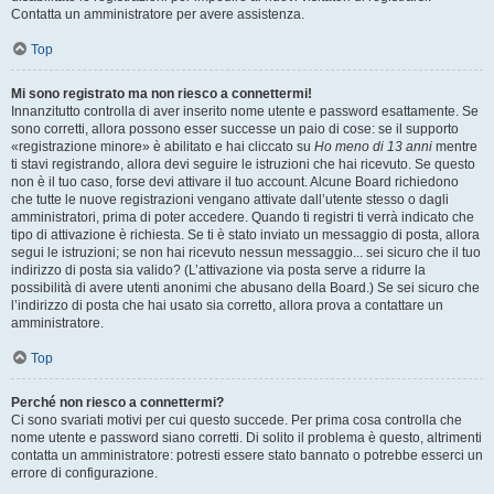
Contatta un amministratore per avere assistenza.
Top
Mi sono registrato ma non riesco a connettermi!
Innanzitutto controlla di aver inserito nome utente e password esattamente. Se
sono corretti, allora possono esser successe un paio di cose: se il supporto
«registrazione minore» è abilitato e hai cliccato su
Ho meno di 13 anni
mentre
ti stavi registrando, allora devi seguire le istruzioni che hai ricevuto. Se questo
non è il tuo caso, forse devi attivare il tuo account. Alcune Board richiedono
che tutte le nuove registrazioni vengano attivate dall’utente stesso o dagli
amministratori, prima di poter accedere. Quando ti registri ti verrà indicato che
tipo di attivazione è richiesta. Se ti è stato inviato un messaggio di posta, allora
segui le istruzioni; se non hai ricevuto nessun messaggio... sei sicuro che il tuo
indirizzo di posta sia valido? (L’attivazione via posta serve a ridurre la
possibilità di avere utenti anonimi che abusano della Board.) Se sei sicuro che
l’indirizzo di posta che hai usato sia corretto, allora prova a contattare un
amministratore.
Top
Perché non riesco a connettermi?
Ci sono svariati motivi per cui questo succede. Per prima cosa controlla che
nome utente e password siano corretti. Di solito il problema è questo, altrimenti
contatta un amministratore: potresti essere stato bannato o potrebbe esserci un
errore di configurazione.