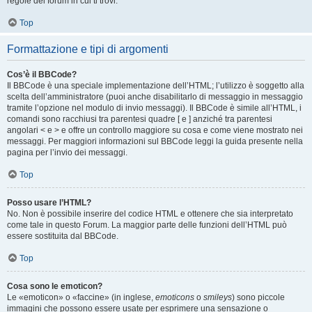
regole del forum in cui ti trovi.
Top
Formattazione e tipi di argomenti
Cos’è il BBCode?
Il BBCode è una speciale implementazione dell’HTML; l’utilizzo è soggetto alla
scelta dell’amministratore (puoi anche disabilitarlo di messaggio in messaggio
tramite l’opzione nel modulo di invio messaggi). Il BBCode è simile all’HTML, i
comandi sono racchiusi tra parentesi quadre [ e ] anziché tra parentesi
angolari < e > e offre un controllo maggiore su cosa e come viene mostrato nei
messaggi. Per maggiori informazioni sul BBCode leggi la guida presente nella
pagina per l’invio dei messaggi.
Top
Posso usare l’HTML?
No. Non è possibile inserire del codice HTML e ottenere che sia interpretato
come tale in questo Forum. La maggior parte delle funzioni dell’HTML può
essere sostituita dal BBCode.
Top
Cosa sono le emoticon?
Le «emoticon» o «faccine» (in inglese,
emoticons
o
smileys
) sono piccole
immagini che possono essere usate per esprimere una sensazione o