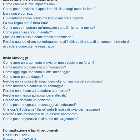
Come cambio le mie impostazioni?
Come posso evitare di apparire nella lista degli utenti in linea?
L’ora non è corretta!
Ho cambiato il fuso orario ma l’ora è ancora sbagliata
La mia lingua non è nella lista!
Come posso mostrare un’immagine sotto il mio nome utente?
Come posso inserire un avatar?
Qual è il mio livello e come faccio a cambiarlo?
Perché quando clicco sul collegamento all’indirizzo di posta di un utente mi chiede di
accedere come utente registrato?
Invio Messaggi
Come apro un argomento o invio un messaggio in un forum?
Come modifico o cancello un messaggio?
Come aggiungo una firma ai miei messaggi?
Come creo un sondaggio?
Perché non è possibile aggiungere ulteriori opzioni del sondaggio?
Come modifico o cancello un sondaggio?
Perché non riesco ad accedere a un forum?
Perché non riesco ad aggiungere allegati?
Perché ho ricevuto un richiamo?
Come posso segnalare messaggi ai moderatori?
Che cos’è il pulsante “Salva” nella finestra di invio dei messaggi?
Perché il mio messaggio deve essere approvato?
Come posso spostare in cima un mio argomento?
Formattazione e tipi di argomenti
Cos’è il BBCode?
Posso usare l’HTML?