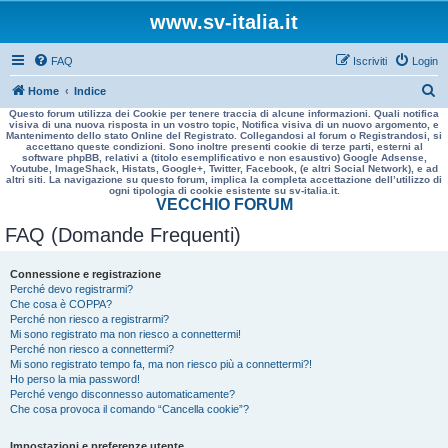
www.sv-italia.it
FAQ
Iscriviti
Login
C
Home
Indice
Questo forum utilizza dei Cookie per tenere traccia di alcune informazioni. Quali notifica
e
visiva di una nuova risposta in un vostro topic, Notifica visiva di un nuovo argomento, e
Mantenimento dello stato Online del Registrato. Collegandosi al forum o Registrandosi, si
r
accettano queste condizioni. Sono inoltre presenti cookie di terze parti, esterni al
software phpBB, relativi a (titolo esemplificativo e non esaustivo) Google Adsense,
c
Youtube, ImageShack, Histats, Google+, Twitter, Facebook, (e altri Social Network), e ad
altri siti. La navigazione su questo forum, implica la completa accettazione dell’utilizzo di
a
ogni tipologia di cookie esistente su sv-italia.it.
VECCHIO FORUM
FAQ (Domande Frequenti)
Connessione e registrazione
Perché devo registrarmi?
Che cosa è COPPA?
Perché non riesco a registrarmi?
Mi sono registrato ma non riesco a connettermi!
Perché non riesco a connettermi?
Mi sono registrato tempo fa, ma non riesco più a connettermi?!
Ho perso la mia password!
Perché vengo disconnesso automaticamente?
Che cosa provoca il comando “Cancella cookie”?
Impostazioni e preferenze utente