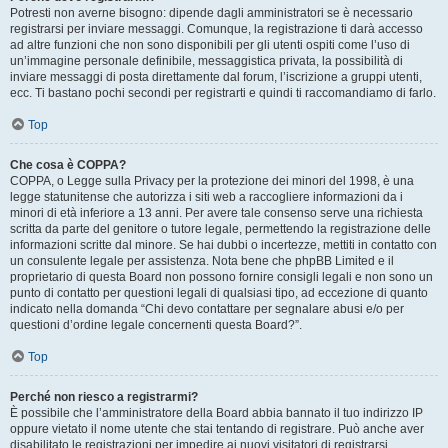
Potresti non averne bisogno: dipende dagli amministratori se è necessario
registrarsi per inviare messaggi. Comunque, la registrazione ti darà accesso
ad altre funzioni che non sono disponibili per gli utenti ospiti come l’uso di
un’immagine personale definibile, messaggistica privata, la possibilità di
inviare messaggi di posta direttamente dal forum, l’iscrizione a gruppi utenti,
ecc. Ti bastano pochi secondi per registrarti e quindi ti raccomandiamo di farlo.
Top
Che cosa è COPPA?
COPPA, o Legge sulla Privacy per la protezione dei minori del 1998, è una
legge statunitense che autorizza i siti web a raccogliere informazioni da i
minori di età inferiore a 13 anni. Per avere tale consenso serve una richiesta
scritta da parte del genitore o tutore legale, permettendo la registrazione delle
informazioni scritte dal minore. Se hai dubbi o incertezze, mettiti in contatto con
un consulente legale per assistenza. Nota bene che phpBB Limited e il
proprietario di questa Board non possono fornire consigli legali e non sono un
punto di contatto per questioni legali di qualsiasi tipo, ad eccezione di quanto
indicato nella domanda “Chi devo contattare per segnalare abusi e/o per
questioni d’ordine legale concernenti questa Board?”.
Top
Perché non riesco a registrarmi?
È possibile che l’amministratore della Board abbia bannato il tuo indirizzo IP
oppure vietato il nome utente che stai tentando di registrare. Può anche aver
disabilitato le registrazioni per impedire ai nuovi visitatori di registrarsi.