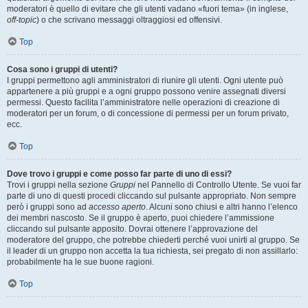
moderatori è quello di evitare che gli utenti vadano «fuori tema» (in inglese,
off-topic
) o che scrivano messaggi oltraggiosi ed offensivi.
Top
Cosa sono i gruppi di utenti?
I gruppi permettono agli amministratori di riunire gli utenti. Ogni utente può
appartenere a più gruppi e a ogni gruppo possono venire assegnati diversi
permessi. Questo facilita l’amministratore nelle operazioni di creazione di
moderatori per un forum, o di concessione di permessi per un forum privato,
ecc.
Top
Dove trovo i gruppi e come posso far parte di uno di essi?
Trovi i gruppi nella sezione
Gruppi
nel Pannello di Controllo Utente. Se vuoi far
parte di uno di questi procedi cliccando sul pulsante appropriato. Non sempre
però i gruppi sono ad
accesso aperto
. Alcuni sono chiusi e altri hanno l’elenco
dei membri nascosto. Se il gruppo è aperto, puoi chiedere l’ammissione
cliccando sul pulsante apposito. Dovrai ottenere l’approvazione del
moderatore del gruppo, che potrebbe chiederti perché vuoi unirti al gruppo. Se
il leader di un gruppo non accetta la tua richiesta, sei pregato di non assillarlo:
probabilmente ha le sue buone ragioni.
Top