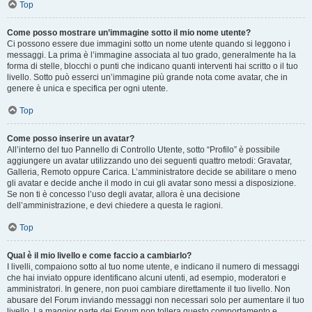
Top
Come posso mostrare un’immagine sotto il mio nome utente?
Ci possono essere due immagini sotto un nome utente quando si leggono i
messaggi. La prima è l’immagine associata al tuo grado, generalmente ha la
forma di stelle, blocchi o punti che indicano quanti interventi hai scritto o il tuo
livello. Sotto può esserci un’immagine più grande nota come avatar, che in
genere è unica e specifica per ogni utente.
Top
Come posso inserire un avatar?
All’interno del tuo Pannello di Controllo Utente, sotto “Profilo” è possibile
aggiungere un avatar utilizzando uno dei seguenti quattro metodi: Gravatar,
Galleria, Remoto oppure Carica. L’amministratore decide se abilitare o meno
gli avatar e decide anche il modo in cui gli avatar sono messi a disposizione.
Se non ti è concesso l’uso degli avatar, allora è una decisione
dell’amministrazione, e devi chiedere a questa le ragioni.
Top
Qual è il mio livello e come faccio a cambiarlo?
I livelli, compaiono sotto al tuo nome utente, e indicano il numero di messaggi
che hai inviato oppure identificano alcuni utenti, ad esempio, moderatori e
amministratori. In genere, non puoi cambiare direttamente il tuo livello. Non
abusare del Forum inviando messaggi non necessari solo per aumentare il tuo
livello. La maggior parte dei Forum non tollera questo comportamento e