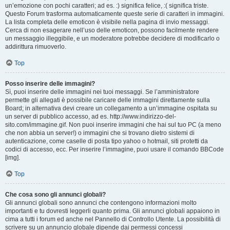
un’emozione con pochi caratteri; ad es. :) significa felice, :( significa triste.
Questo Forum trasforma automaticamente queste serie di caratteri in immagini.
La lista completa delle emoticon è visibile nella pagina di invio messaggi.
Cerca di non esagerare nell’uso delle emoticon, possono facilmente rendere
un messaggio illeggibile, e un moderatore potrebbe decidere di modificarlo o
addirittura rimuoverlo.
Top
Posso inserire delle immagini?
Sì, puoi inserire delle immagini nei tuoi messaggi. Se l’amministratore
permette gli allegati è possibile caricare delle immagini direttamente sulla
Board; in alternativa devi creare un collegamento a un’immagine ospitata su
un server di pubblico accesso, ad es. http://www.indirizzo-del-
sito.com/immagine.gif. Non puoi inserire immagini che hai sul tuo PC (a meno
che non abbia un server!) o immagini che si trovano dietro sistemi di
autenticazione, come caselle di posta tipo yahoo o hotmail, siti protetti da
codici di accesso, ecc. Per inserire l’immagine, puoi usare il comando BBCode
[img].
Top
Che cosa sono gli annunci globali?
Gli annunci globali sono annunci che contengono informazioni molto
importanti e tu dovresti leggerli quanto prima. Gli annunci globali appaiono in
cima a tutti i forum ed anche nel Pannello di Controllo Utente. La possibilità di
scrivere su un annuncio globale dipende dai permessi concessi