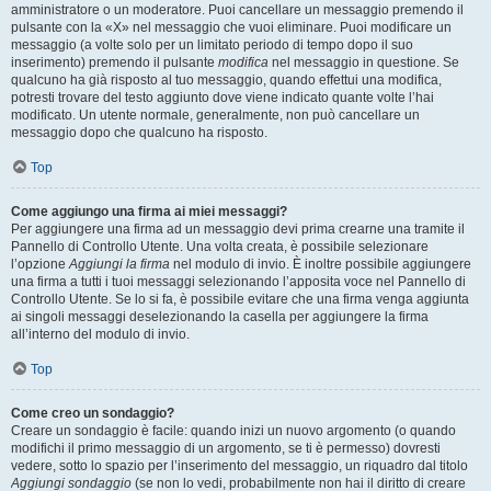
amministratore o un moderatore. Puoi cancellare un messaggio premendo il
pulsante con la «X» nel messaggio che vuoi eliminare. Puoi modificare un
messaggio (a volte solo per un limitato periodo di tempo dopo il suo
inserimento) premendo il pulsante
modifica
nel messaggio in questione. Se
qualcuno ha già risposto al tuo messaggio, quando effettui una modifica,
potresti trovare del testo aggiunto dove viene indicato quante volte l’hai
modificato. Un utente normale, generalmente, non può cancellare un
messaggio dopo che qualcuno ha risposto.
Top
Come aggiungo una firma ai miei messaggi?
Per aggiungere una firma ad un messaggio devi prima crearne una tramite il
Pannello di Controllo Utente. Una volta creata, è possibile selezionare
l’opzione
Aggiungi la firma
nel modulo di invio. È inoltre possibile aggiungere
una firma a tutti i tuoi messaggi selezionando l’apposita voce nel Pannello di
Controllo Utente. Se lo si fa, è possibile evitare che una firma venga aggiunta
ai singoli messaggi deselezionando la casella per aggiungere la firma
all’interno del modulo di invio.
Top
Come creo un sondaggio?
Creare un sondaggio è facile: quando inizi un nuovo argomento (o quando
modifichi il primo messaggio di un argomento, se ti è permesso) dovresti
vedere, sotto lo spazio per l’inserimento del messaggio, un riquadro dal titolo
Aggiungi sondaggio
(se non lo vedi, probabilmente non hai il diritto di creare