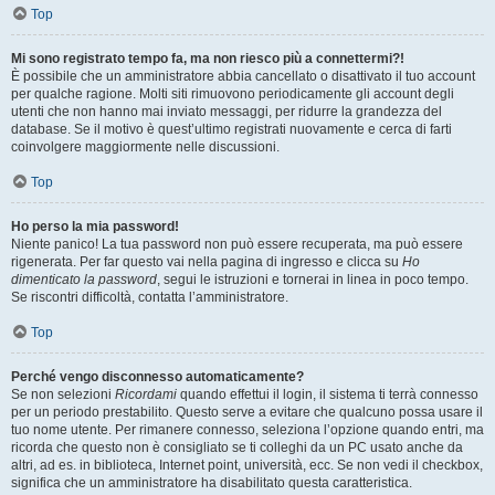
Top
Mi sono registrato tempo fa, ma non riesco più a connettermi?!
È possibile che un amministratore abbia cancellato o disattivato il tuo account
per qualche ragione. Molti siti rimuovono periodicamente gli account degli
utenti che non hanno mai inviato messaggi, per ridurre la grandezza del
database. Se il motivo è quest’ultimo registrati nuovamente e cerca di farti
coinvolgere maggiormente nelle discussioni.
Top
Ho perso la mia password!
Niente panico! La tua password non può essere recuperata, ma può essere
rigenerata. Per far questo vai nella pagina di ingresso e clicca su
Ho
dimenticato la password
, segui le istruzioni e tornerai in linea in poco tempo.
Se riscontri difficoltà, contatta l’amministratore.
Top
Perché vengo disconnesso automaticamente?
Se non selezioni
Ricordami
quando effettui il login, il sistema ti terrà connesso
per un periodo prestabilito. Questo serve a evitare che qualcuno possa usare il
tuo nome utente. Per rimanere connesso, seleziona l’opzione quando entri, ma
ricorda che questo non è consigliato se ti colleghi da un PC usato anche da
altri, ad es. in biblioteca, Internet point, università, ecc. Se non vedi il checkbox,
significa che un amministratore ha disabilitato questa caratteristica.