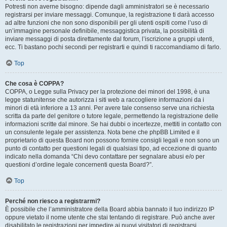
Potresti non averne bisogno: dipende dagli amministratori se è necessario
registrarsi per inviare messaggi. Comunque, la registrazione ti darà accesso
ad altre funzioni che non sono disponibili per gli utenti ospiti come l’uso di
un’immagine personale definibile, messaggistica privata, la possibilità di
inviare messaggi di posta direttamente dal forum, l’iscrizione a gruppi utenti,
ecc. Ti bastano pochi secondi per registrarti e quindi ti raccomandiamo di farlo.
Top
Che cosa è COPPA?
COPPA, o Legge sulla Privacy per la protezione dei minori del 1998, è una
legge statunitense che autorizza i siti web a raccogliere informazioni da i
minori di età inferiore a 13 anni. Per avere tale consenso serve una richiesta
scritta da parte del genitore o tutore legale, permettendo la registrazione delle
informazioni scritte dal minore. Se hai dubbi o incertezze, mettiti in contatto con
un consulente legale per assistenza. Nota bene che phpBB Limited e il
proprietario di questa Board non possono fornire consigli legali e non sono un
punto di contatto per questioni legali di qualsiasi tipo, ad eccezione di quanto
indicato nella domanda “Chi devo contattare per segnalare abusi e/o per
questioni d’ordine legale concernenti questa Board?”.
Top
Perché non riesco a registrarmi?
È possibile che l’amministratore della Board abbia bannato il tuo indirizzo IP
oppure vietato il nome utente che stai tentando di registrare. Può anche aver
disabilitato le registrazioni per impedire ai nuovi visitatori di registrarsi.