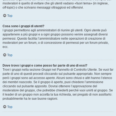
moderatori è quello di evitare che gli utenti vadano «fuori tema» (in inglese,
off-topic
) o che scrivano messaggi oltraggiosi ed offensivi.
Top
Cosa sono i gruppi di utenti?
I gruppi permettono agli amministratori di riunire gli utenti. Ogni utente può
appartenere a più gruppi e a ogni gruppo possono venire assegnati diversi
permessi. Questo facilita l’amministratore nelle operazioni di creazione di
moderatori per un forum, o di concessione di permessi per un forum privato,
ecc.
Top
Dove trovo i gruppi e come posso far parte di uno di essi?
Trovi i gruppi nella sezione
Gruppi
nel Pannello di Controllo Utente. Se vuoi far
parte di uno di questi procedi cliccando sul pulsante appropriato. Non sempre
però i gruppi sono ad
accesso aperto
. Alcuni sono chiusi e altri hanno l’elenco
dei membri nascosto. Se il gruppo è aperto, puoi chiedere l’ammissione
cliccando sul pulsante apposito. Dovrai ottenere l’approvazione del
moderatore del gruppo, che potrebbe chiederti perché vuoi unirti al gruppo. Se
il leader di un gruppo non accetta la tua richiesta, sei pregato di non assillarlo:
probabilmente ha le sue buone ragioni.
Top