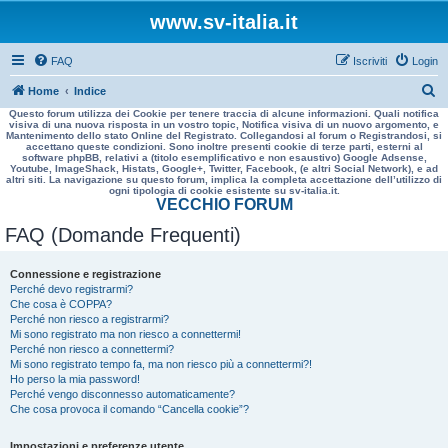
www.sv-italia.it
FAQ
Iscriviti
Login
C
Home
Indice
Questo forum utilizza dei Cookie per tenere traccia di alcune informazioni. Quali notifica
e
visiva di una nuova risposta in un vostro topic, Notifica visiva di un nuovo argomento, e
Mantenimento dello stato Online del Registrato. Collegandosi al forum o Registrandosi, si
r
accettano queste condizioni. Sono inoltre presenti cookie di terze parti, esterni al
software phpBB, relativi a (titolo esemplificativo e non esaustivo) Google Adsense,
c
Youtube, ImageShack, Histats, Google+, Twitter, Facebook, (e altri Social Network), e ad
altri siti. La navigazione su questo forum, implica la completa accettazione dell’utilizzo di
a
ogni tipologia di cookie esistente su sv-italia.it.
VECCHIO FORUM
FAQ (Domande Frequenti)
Connessione e registrazione
Perché devo registrarmi?
Che cosa è COPPA?
Perché non riesco a registrarmi?
Mi sono registrato ma non riesco a connettermi!
Perché non riesco a connettermi?
Mi sono registrato tempo fa, ma non riesco più a connettermi?!
Ho perso la mia password!
Perché vengo disconnesso automaticamente?
Che cosa provoca il comando “Cancella cookie”?
Impostazioni e preferenze utente