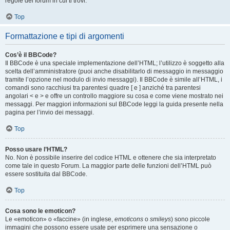
regole del forum in cui ti trovi.
Top
Formattazione e tipi di argomenti
Cos’è il BBCode?
Il BBCode è una speciale implementazione dell’HTML; l’utilizzo è soggetto alla
scelta dell’amministratore (puoi anche disabilitarlo di messaggio in messaggio
tramite l’opzione nel modulo di invio messaggi). Il BBCode è simile all’HTML, i
comandi sono racchiusi tra parentesi quadre [ e ] anziché tra parentesi
angolari < e > e offre un controllo maggiore su cosa e come viene mostrato nei
messaggi. Per maggiori informazioni sul BBCode leggi la guida presente nella
pagina per l’invio dei messaggi.
Top
Posso usare l’HTML?
No. Non è possibile inserire del codice HTML e ottenere che sia interpretato
come tale in questo Forum. La maggior parte delle funzioni dell’HTML può
essere sostituita dal BBCode.
Top
Cosa sono le emoticon?
Le «emoticon» o «faccine» (in inglese,
emoticons
o
smileys
) sono piccole
immagini che possono essere usate per esprimere una sensazione o