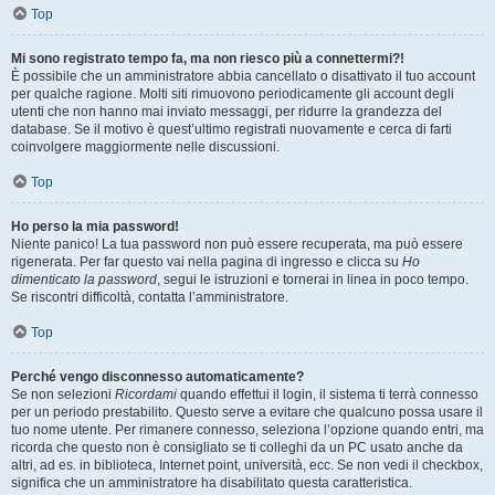
Top
Mi sono registrato tempo fa, ma non riesco più a connettermi?!
È possibile che un amministratore abbia cancellato o disattivato il tuo account
per qualche ragione. Molti siti rimuovono periodicamente gli account degli
utenti che non hanno mai inviato messaggi, per ridurre la grandezza del
database. Se il motivo è quest’ultimo registrati nuovamente e cerca di farti
coinvolgere maggiormente nelle discussioni.
Top
Ho perso la mia password!
Niente panico! La tua password non può essere recuperata, ma può essere
rigenerata. Per far questo vai nella pagina di ingresso e clicca su
Ho
dimenticato la password
, segui le istruzioni e tornerai in linea in poco tempo.
Se riscontri difficoltà, contatta l’amministratore.
Top
Perché vengo disconnesso automaticamente?
Se non selezioni
Ricordami
quando effettui il login, il sistema ti terrà connesso
per un periodo prestabilito. Questo serve a evitare che qualcuno possa usare il
tuo nome utente. Per rimanere connesso, seleziona l’opzione quando entri, ma
ricorda che questo non è consigliato se ti colleghi da un PC usato anche da
altri, ad es. in biblioteca, Internet point, università, ecc. Se non vedi il checkbox,
significa che un amministratore ha disabilitato questa caratteristica.