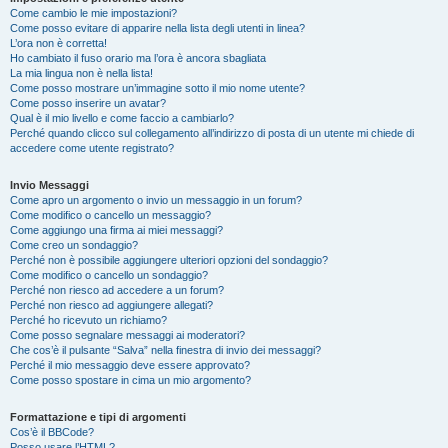
Come cambio le mie impostazioni?
Come posso evitare di apparire nella lista degli utenti in linea?
L’ora non è corretta!
Ho cambiato il fuso orario ma l’ora è ancora sbagliata
La mia lingua non è nella lista!
Come posso mostrare un’immagine sotto il mio nome utente?
Come posso inserire un avatar?
Qual è il mio livello e come faccio a cambiarlo?
Perché quando clicco sul collegamento all’indirizzo di posta di un utente mi chiede di
accedere come utente registrato?
Invio Messaggi
Come apro un argomento o invio un messaggio in un forum?
Come modifico o cancello un messaggio?
Come aggiungo una firma ai miei messaggi?
Come creo un sondaggio?
Perché non è possibile aggiungere ulteriori opzioni del sondaggio?
Come modifico o cancello un sondaggio?
Perché non riesco ad accedere a un forum?
Perché non riesco ad aggiungere allegati?
Perché ho ricevuto un richiamo?
Come posso segnalare messaggi ai moderatori?
Che cos’è il pulsante “Salva” nella finestra di invio dei messaggi?
Perché il mio messaggio deve essere approvato?
Come posso spostare in cima un mio argomento?
Formattazione e tipi di argomenti
Cos’è il BBCode?
Posso usare l’HTML?