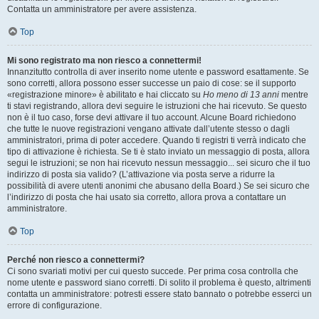
Contatta un amministratore per avere assistenza.
Top
Mi sono registrato ma non riesco a connettermi!
Innanzitutto controlla di aver inserito nome utente e password esattamente. Se
sono corretti, allora possono esser successe un paio di cose: se il supporto
«registrazione minore» è abilitato e hai cliccato su
Ho meno di 13 anni
mentre
ti stavi registrando, allora devi seguire le istruzioni che hai ricevuto. Se questo
non è il tuo caso, forse devi attivare il tuo account. Alcune Board richiedono
che tutte le nuove registrazioni vengano attivate dall’utente stesso o dagli
amministratori, prima di poter accedere. Quando ti registri ti verrà indicato che
tipo di attivazione è richiesta. Se ti è stato inviato un messaggio di posta, allora
segui le istruzioni; se non hai ricevuto nessun messaggio... sei sicuro che il tuo
indirizzo di posta sia valido? (L’attivazione via posta serve a ridurre la
possibilità di avere utenti anonimi che abusano della Board.) Se sei sicuro che
l’indirizzo di posta che hai usato sia corretto, allora prova a contattare un
amministratore.
Top
Perché non riesco a connettermi?
Ci sono svariati motivi per cui questo succede. Per prima cosa controlla che
nome utente e password siano corretti. Di solito il problema è questo, altrimenti
contatta un amministratore: potresti essere stato bannato o potrebbe esserci un
errore di configurazione.