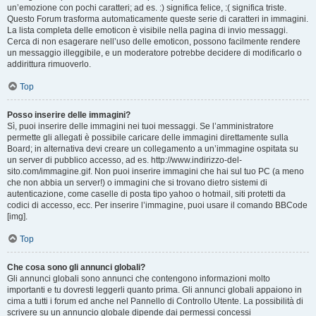
un’emozione con pochi caratteri; ad es. :) significa felice, :( significa triste.
Questo Forum trasforma automaticamente queste serie di caratteri in immagini.
La lista completa delle emoticon è visibile nella pagina di invio messaggi.
Cerca di non esagerare nell’uso delle emoticon, possono facilmente rendere
un messaggio illeggibile, e un moderatore potrebbe decidere di modificarlo o
addirittura rimuoverlo.
Top
Posso inserire delle immagini?
Sì, puoi inserire delle immagini nei tuoi messaggi. Se l’amministratore
permette gli allegati è possibile caricare delle immagini direttamente sulla
Board; in alternativa devi creare un collegamento a un’immagine ospitata su
un server di pubblico accesso, ad es. http://www.indirizzo-del-
sito.com/immagine.gif. Non puoi inserire immagini che hai sul tuo PC (a meno
che non abbia un server!) o immagini che si trovano dietro sistemi di
autenticazione, come caselle di posta tipo yahoo o hotmail, siti protetti da
codici di accesso, ecc. Per inserire l’immagine, puoi usare il comando BBCode
[img].
Top
Che cosa sono gli annunci globali?
Gli annunci globali sono annunci che contengono informazioni molto
importanti e tu dovresti leggerli quanto prima. Gli annunci globali appaiono in
cima a tutti i forum ed anche nel Pannello di Controllo Utente. La possibilità di
scrivere su un annuncio globale dipende dai permessi concessi