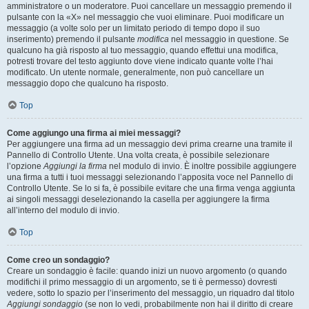
amministratore o un moderatore. Puoi cancellare un messaggio premendo il
pulsante con la «X» nel messaggio che vuoi eliminare. Puoi modificare un
messaggio (a volte solo per un limitato periodo di tempo dopo il suo
inserimento) premendo il pulsante
modifica
nel messaggio in questione. Se
qualcuno ha già risposto al tuo messaggio, quando effettui una modifica,
potresti trovare del testo aggiunto dove viene indicato quante volte l’hai
modificato. Un utente normale, generalmente, non può cancellare un
messaggio dopo che qualcuno ha risposto.
Top
Come aggiungo una firma ai miei messaggi?
Per aggiungere una firma ad un messaggio devi prima crearne una tramite il
Pannello di Controllo Utente. Una volta creata, è possibile selezionare
l’opzione
Aggiungi la firma
nel modulo di invio. È inoltre possibile aggiungere
una firma a tutti i tuoi messaggi selezionando l’apposita voce nel Pannello di
Controllo Utente. Se lo si fa, è possibile evitare che una firma venga aggiunta
ai singoli messaggi deselezionando la casella per aggiungere la firma
all’interno del modulo di invio.
Top
Come creo un sondaggio?
Creare un sondaggio è facile: quando inizi un nuovo argomento (o quando
modifichi il primo messaggio di un argomento, se ti è permesso) dovresti
vedere, sotto lo spazio per l’inserimento del messaggio, un riquadro dal titolo
Aggiungi sondaggio
(se non lo vedi, probabilmente non hai il diritto di creare