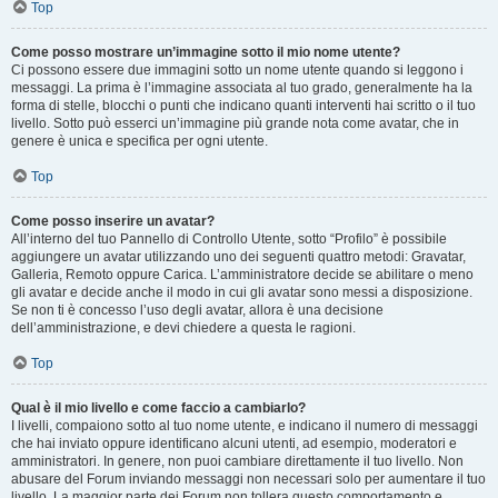
Top
Come posso mostrare un’immagine sotto il mio nome utente?
Ci possono essere due immagini sotto un nome utente quando si leggono i
messaggi. La prima è l’immagine associata al tuo grado, generalmente ha la
forma di stelle, blocchi o punti che indicano quanti interventi hai scritto o il tuo
livello. Sotto può esserci un’immagine più grande nota come avatar, che in
genere è unica e specifica per ogni utente.
Top
Come posso inserire un avatar?
All’interno del tuo Pannello di Controllo Utente, sotto “Profilo” è possibile
aggiungere un avatar utilizzando uno dei seguenti quattro metodi: Gravatar,
Galleria, Remoto oppure Carica. L’amministratore decide se abilitare o meno
gli avatar e decide anche il modo in cui gli avatar sono messi a disposizione.
Se non ti è concesso l’uso degli avatar, allora è una decisione
dell’amministrazione, e devi chiedere a questa le ragioni.
Top
Qual è il mio livello e come faccio a cambiarlo?
I livelli, compaiono sotto al tuo nome utente, e indicano il numero di messaggi
che hai inviato oppure identificano alcuni utenti, ad esempio, moderatori e
amministratori. In genere, non puoi cambiare direttamente il tuo livello. Non
abusare del Forum inviando messaggi non necessari solo per aumentare il tuo
livello. La maggior parte dei Forum non tollera questo comportamento e