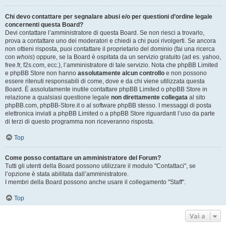
Chi devo contattare per segnalare abusi e/o per questioni d’ordine legale
concernenti questa Board?
Devi contattare l’amministratore di questa Board. Se non riesci a trovarlo,
prova a contattare uno dei moderatori e chiedi a chi puoi rivolgerti. Se ancora
non ottieni risposta, puoi contattare il proprietario del dominio (fai una ricerca
con
whois
) oppure, se la Board è ospitata da un servizio gratuito (ad es. yahoo,
free.fr, f2s.com, ecc.), l’amministratore di tale servizio. Nota che phpBB Limited
e phpBB Store non hanno
assolutamente alcun controllo
e non possono
essere ritenuti responsabili di come, dove e da chi viene utilizzata questa
Board. È assolutamente inutile contattare phpBB Limited o phpBB Store in
relazione a qualsiasi questione legale
non direttamente collegata
al sito
phpBB.com, phpBB-Store.it o al software phpBB stesso. I messaggi di posta
elettronica inviati a phpBB Limited o a phpBB Store riguardanti l’uso da parte
di terzi di questo programma non riceveranno risposta.
Top
Come posso contattare un amministratore del Forum?
Tutti gli utenti della Board possono utilizzare il modulo "Contattaci", se
l’opzione è stata abilitata dall’amministratore.
I membri della Board possono anche usare il collegamento "Staff".
Top
Vai a