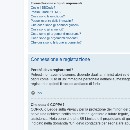
Formattazione e tipi di argomenti
Cos’è il BBCode?
Posso usare l’HTML?
Cosa sono le emoticon?
Posso inserire delle immagini?
Che cosa sono gli annunci globali?
Cosa sono gli annunci?
Cosa sono gli argomenti importanti?
Cosa sono gli argomenti bloccati?
Che cosa sono le icone argomento?
Connessione e registrazione
Perché devo registrarmi?
Potresti non averne bisogno: dipende dagli amministratori se è 
ospiti come l’uso di un’immagine personale definibile, messaggis
registrarti e quindi ti raccomandiamo di farlo.
Top
Che cosa è COPPA?
COPPA, o Legge sulla Privacy per la protezione dei minori del 19
serve una richiesta scritta da parte del genitore o tutore legale
assistenza. Nota bene che phpBB Limited e il proprietario di qu
indicato nella domanda “Chi devo contattare per segnalare abus