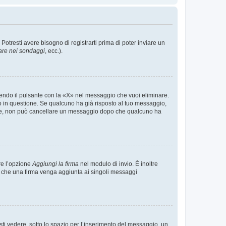
tresti avere bisogno di registrarti prima di poter inviare un
are nei sondaggi
, ecc.).
endo il pulsante con la «X» nel messaggio che vuoi eliminare.
in questione. Se qualcuno ha già risposto al tuo messaggio,
mente, non può cancellare un messaggio dopo che qualcuno ha
re l’opzione
Aggiungi la firma
nel modulo di invio. È inoltre
re che una firma venga aggiunta ai singoli messaggi
i vedere, sotto lo spazio per l’inserimento del messaggio, un