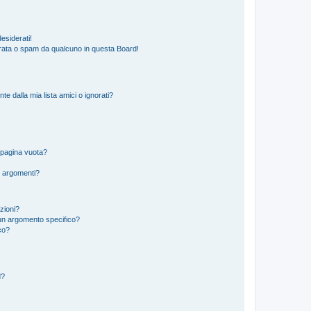
esiderati!
rata o spam da qualcuno in questa Board!
 dalla mia lista amici o ignorati?
 pagina vuota?
i argomenti?
izioni?
un argomento specifico?
co?
d?