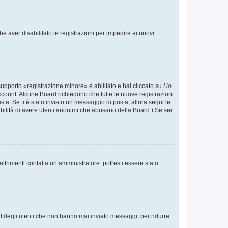
e aver disabilitato le registrazioni per impedire ai nuovi
supporto «registrazione minore» è abilitato e hai cliccato su
Ho
o account. Alcune Board richiedono che tutte le nuove registrazioni
esta. Se ti è stato inviato un messaggio di posta, allora segui le
ssibilità di avere utenti anonimi che abusano della Board.) Se sei
ltrimenti contatta un amministratore: potresti essere stato
t degli utenti che non hanno mai inviato messaggi, per ridurre