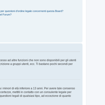
 per questioni d’ordine legale concernenti questa Board?
del Forum?
sso ad altre funzioni che non sono disponibili per gli utenti
crizione a gruppi utenti, ecc. Ti bastano pochi secondi per
i minori di età inferiore a 13 anni. Per avere tale consenso
ncertezze, mettiti in contatto con un consulente legale per
uestioni legali di qualsiasi tipo, ad eccezione di quanto