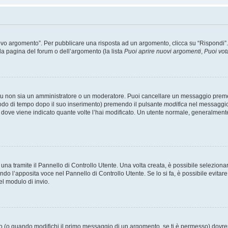
 argomento”. Per pubblicare una risposta ad un argomento, clicca su “Rispondi”. Po
la pagina del forum o dell’argomento (la lista
Puoi aprire nuovi argomenti
,
Puoi vot
 tu non sia un amministratore o un moderatore. Puoi cancellare un messaggio prem
iodo di tempo dopo il suo inserimento) premendo il pulsante
modifica
nel messaggio 
nto dove viene indicato quante volte l’hai modificato. Un utente normale, general
a tramite il Pannello di Controllo Utente. Una volta creata, è possibile seleziona
ndo l’apposita voce nel Pannello di Controllo Utente. Se lo si fa, è possibile evita
el modulo di invio.
(o quando modifichi il primo messaggio di un argomento, se ti è permesso) dovrest