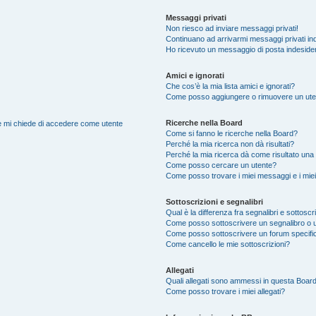
Messaggi privati
Non riesco ad inviare messaggi privati!
Continuano ad arrivarmi messaggi privati ind
Ho ricevuto un messaggio di posta indeside
Amici e ignorati
Che cos’è la mia lista amici e ignorati?
Come posso aggiungere o rimuovere un utente
Ricerche nella Board
nte mi chiede di accedere come utente
Come si fanno le ricerche nella Board?
Perché la mia ricerca non dà risultati?
Perché la mia ricerca dà come risultato una
Come posso cercare un utente?
Come posso trovare i miei messaggi e i mie
Sottoscrizioni e segnalibri
Qual è la differenza fra segnalibri e sottoscr
Come posso sottoscrivere un segnalibro o 
Come posso sottoscrivere un forum specifi
Come cancello le mie sottoscrizioni?
Allegati
Quali allegati sono ammessi in questa Boar
Come posso trovare i miei allegati?