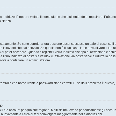
 indirizzo IP oppure vietato il nome utente che stai tentando di registrare. Può anch
sistenza.
sattamente. Se sono corretti, allora possono esser successe un paio di cose: se il 
le istruzioni che hai ricevuto. Se questo non è il tuo caso, forse devi attivare il tu
di poter accedere. Quando ti registri ti verrà indicato che tipo di attivazione è richi
e il tuo indirizzo di posta sia valido? (L’attivazione via posta serve a ridurre la po
 prova a contattare un amministratore.
ontrolla che nome utente e password siano corretti. Di solito il problema è questo, a
i?!
o il tuo account per qualche ragione. Molti siti rimuovono periodicamente gli accoun
ti nuovamente e cerca di farti coinvolgere maggiormente nelle discussioni.