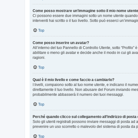
Come posso mostrare un’immagine sotto il mio nome utent
Ci possono essere due immagini sotto un nome utente quando si
interventi hai scritto o il tuo livello. Sotto può esserci un’imm
Top
Come posso inserire un avatar?
All’interno del tuo Pannello di Controllo Utente, sotto “Profilo
abilitare o meno gli avatar e decide anche il modo in cui gli av
ragioni.
Top
Qual è il mio livello e come faccio a cambiarlo?
I livelli, compaiono sotto al tuo nome utente, e indicano il nu
direttamente il tuo livello. Non abusare del Forum inviando me
probabilmente abbasserà il numero dei tuoi messaggi.
Top
Perché quando clicco sul collegamento all’indirizzo di posta
Solo gli utenti registrati possono inviare messaggi di posta ad 
prevenire un uso scorretto o malevolo del sistema di posta da p
Top