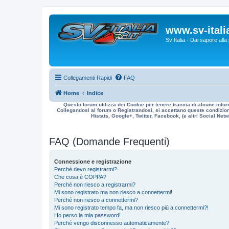
www.sv-italia
Sv Italia - Dai sapore all
Collegamenti Rapidi
FAQ
Home
Indice
Questo forum utilizza dei Cookie per tenere traccia di alcune infor
Collegandosi al forum o Registrandosi, si accettano queste condizioni
Histats, Google+, Twitter, Facebook, (e altri Social Netwo
FAQ (Domande Frequenti)
Connessione e registrazione
Perché devo registrarmi?
Che cosa è COPPA?
Perché non riesco a registrarmi?
Mi sono registrato ma non riesco a connettermi!
Perché non riesco a connettermi?
Mi sono registrato tempo fa, ma non riesco più a connettermi?!
Ho perso la mia password!
Perché vengo disconnesso automaticamente?