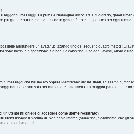
e?
 leggono i messaggi. La prima è l’immagine associata al tuo grado, generalmente ha
agine più grande nota come avatar, che in genere è unica e specifica per ogni utente.
” è possibile aggiungere un avatar utilizzando uno dei seguenti quattro metodi: Gra
atar sono messi a disposizione. Se non ti è concesso l’uso degli avatar, allora è un
mero di messaggi che hai inviato oppure identificano alcuni utenti, ad esempio, mode
ssaggi non necessari solo per aumentare il tuo livello. La maggior parte dei Forum
 di un utente mi chiede di accedere come utente registrato?
altri utenti usando il modulo di invio posta interno (ammesso, ovviamente, che gli a
arte di utenti anonimi.