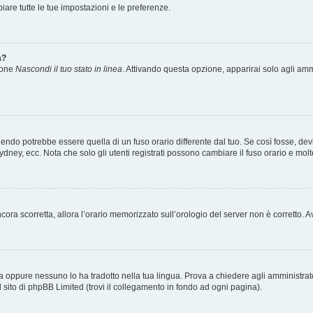
re tutte le tue impostazioni e le preferenze.
a?
zione
Nascondi il tuo stato in linea
. Attivando questa opzione, apparirai solo agli ammi
ndo potrebbe essere quella di un fuso orario differente dal tuo. Se così fosse, devi 
ydney, ecc. Nota che solo gli utenti registrati possono cambiare il fuso orario e mol
 ancora scorretta, allora l’orario memorizzato sull’orologio del server non è corretto
a oppure nessuno lo ha tradotto nella tua lingua. Prova a chiedere agli amministrator
l sito di phpBB Limited (trovi il collegamento in fondo ad ogni pagina).