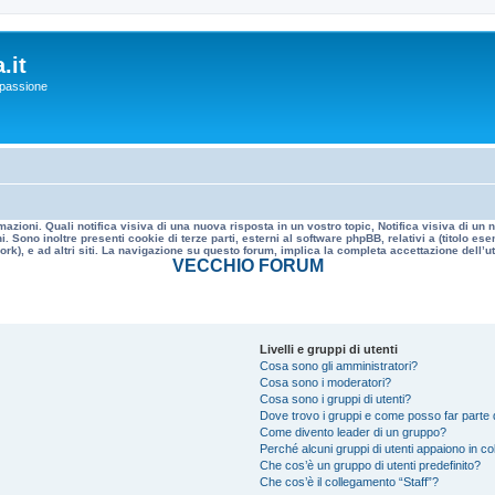
.it
a passione
mazioni. Quali notifica visiva di una nuova risposta in un vostro topic, Notifica visiva di u
. Sono inoltre presenti cookie di terze parti, esterni al software phpBB, relativi a (titolo
rk), e ad altri siti. La navigazione su questo forum, implica la completa accettazione dell’util
VECCHIO FORUM
Livelli e gruppi di utenti
Cosa sono gli amministratori?
Cosa sono i moderatori?
Cosa sono i gruppi di utenti?
Dove trovo i gruppi e come posso far parte d
Come divento leader di un gruppo?
Perché alcuni gruppi di utenti appaiono in colo
Che cos’è un gruppo di utenti predefinito?
Che cos’è il collegamento “Staff”?