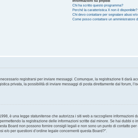
Informazioni su phpBB
Chi ha scritto questo programma?
Perché la caratteristica X non è disponibile?
Chi devo contattare per segnalare abusi e/o
Come posso contattare un amministratore 
necessario registrarsi per inviare messaggi. Comunque, la registrazione ti darà acce
tica privata, la possibilità di inviare messaggi di posta direttamente dal forum, l’is
98, è una legge statunitense che autorizza i siti web a raccogliere informazioni da 
, permettendo la registrazione delle informazioni scritte dal minore. Se hai dubbi o i
esta Board non possono fornire consigli legali e non sono un punto di contatto per q
i e/o per questioni d’ordine legale concernenti questa Board?”.