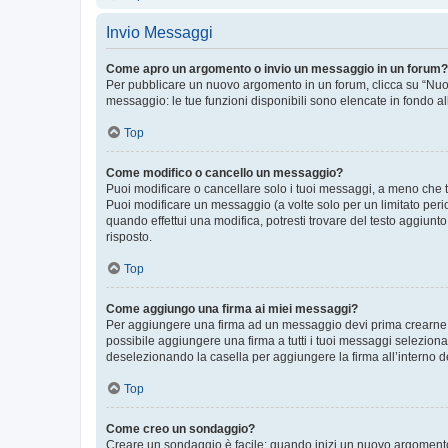
Invio Messaggi
Come apro un argomento o invio un messaggio in un forum?
Per pubblicare un nuovo argomento in un forum, clicca su “Nuovo
messaggio: le tue funzioni disponibili sono elencate in fondo al
Top
Come modifico o cancello un messaggio?
Puoi modificare o cancellare solo i tuoi messaggi, a meno che
Puoi modificare un messaggio (a volte solo per un limitato per
quando effettui una modifica, potresti trovare del testo aggiu
risposto.
Top
Come aggiungo una firma ai miei messaggi?
Per aggiungere una firma ad un messaggio devi prima crearne un
possibile aggiungere una firma a tutti i tuoi messaggi seleziona
deselezionando la casella per aggiungere la firma all’interno d
Top
Come creo un sondaggio?
Creare un sondaggio è facile: quando inizi un nuovo argomento 