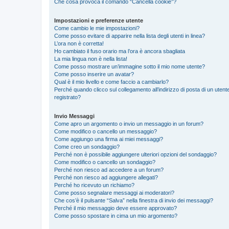
Che cosa provoca il comando “Cancella cookie”?
Impostazioni e preferenze utente
Come cambio le mie impostazioni?
Come posso evitare di apparire nella lista degli utenti in linea?
L’ora non è corretta!
Ho cambiato il fuso orario ma l’ora è ancora sbagliata
La mia lingua non è nella lista!
Come posso mostrare un’immagine sotto il mio nome utente?
Come posso inserire un avatar?
Qual è il mio livello e come faccio a cambiarlo?
Perché quando clicco sul collegamento all’indirizzo di posta di un ute
registrato?
Invio Messaggi
Come apro un argomento o invio un messaggio in un forum?
Come modifico o cancello un messaggio?
Come aggiungo una firma ai miei messaggi?
Come creo un sondaggio?
Perché non è possibile aggiungere ulteriori opzioni del sondaggio?
Come modifico o cancello un sondaggio?
Perché non riesco ad accedere a un forum?
Perché non riesco ad aggiungere allegati?
Perché ho ricevuto un richiamo?
Come posso segnalare messaggi ai moderatori?
Che cos’è il pulsante “Salva” nella finestra di invio dei messaggi?
Perché il mio messaggio deve essere approvato?
Come posso spostare in cima un mio argomento?