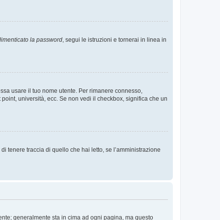
imenticato la password
, segui le istruzioni e tornerai in linea in
 possa usare il tuo nome utente. Per rimanere connesso,
 point, università, ecc. Se non vedi il checkbox, significa che un
i tenere traccia di quello che hai letto, se l’amministrazione
 Utente; generalmente sta in cima ad ogni pagina, ma questo