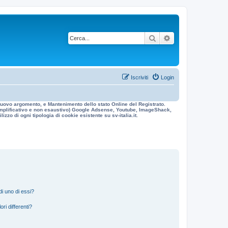
Cerca
Ricerca avanzata
Iscriviti
Login
n nuovo argomento, e Mantenimento dello stato Online del Registrato.
 esemplificativo e non esaustivo) Google Adsense, Youtube, ImageShack,
izzo di ogni tipologia di cookie esistente su sv-italia.it.
i uno di essi?
ri differenti?