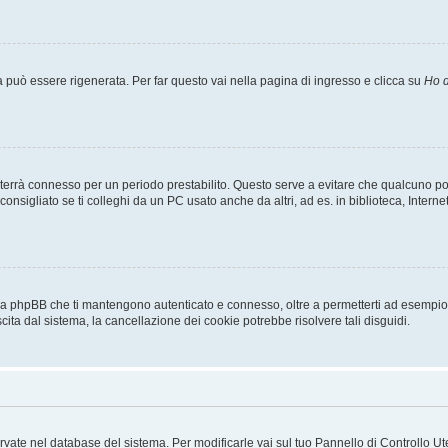
uò essere rigenerata. Per far questo vai nella pagina di ingresso e clicca su
Ho d
a ti terrà connesso per un periodo prestabilito. Questo serve a evitare che qualcuno
sigliato se ti colleghi da un PC usato anche da altri, ad es. in biblioteca, Internet
 da phpBB che ti mantengono autenticato e connesso, oltre a permetterti ad esempio d
cita dal sistema, la cancellazione dei cookie potrebbe risolvere tali disguidi.
servate nel database del sistema. Per modificarle vai sul tuo Pannello di Controllo