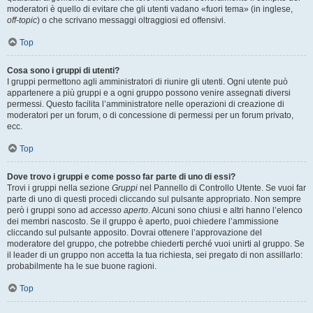
moderatori è quello di evitare che gli utenti vadano «fuori tema» (in inglese,
off-topic
) o che scrivano messaggi oltraggiosi ed offensivi.
Top
Cosa sono i gruppi di utenti?
I gruppi permettono agli amministratori di riunire gli utenti. Ogni utente può
appartenere a più gruppi e a ogni gruppo possono venire assegnati diversi
permessi. Questo facilita l’amministratore nelle operazioni di creazione di
moderatori per un forum, o di concessione di permessi per un forum privato,
ecc.
Top
Dove trovo i gruppi e come posso far parte di uno di essi?
Trovi i gruppi nella sezione
Gruppi
nel Pannello di Controllo Utente. Se vuoi far
parte di uno di questi procedi cliccando sul pulsante appropriato. Non sempre
però i gruppi sono ad
accesso aperto
. Alcuni sono chiusi e altri hanno l’elenco
dei membri nascosto. Se il gruppo è aperto, puoi chiedere l’ammissione
cliccando sul pulsante apposito. Dovrai ottenere l’approvazione del
moderatore del gruppo, che potrebbe chiederti perché vuoi unirti al gruppo. Se
il leader di un gruppo non accetta la tua richiesta, sei pregato di non assillarlo:
probabilmente ha le sue buone ragioni.
Top