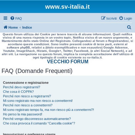
www.sv-italia.it
FAQ
Iscriviti
Login
C
Home
Indice
Questo forum utilizza dei Cookie per tenere traccia di alcune informazioni. Quali notifica
e
visiva di una nuova risposta in un vostro topic, Notifica visiva di un nuovo argomento, e
Mantenimento dello stato Online del Registrato. Collegandosi al forum o Registrandosi, si
r
accettano queste condizioni. Sono inoltre presenti cookie di terze parti, esterni al
software phpBB, relativi a (titolo esemplificativo e non esaustivo) Google Adsense,
c
Youtube, ImageShack, Histats, Google+, Twitter, Facebook, (e altri Social Network), e ad
altri siti. La navigazione su questo forum, implica la completa accettazione dell’utilizzo di
a
ogni tipologia di cookie esistente su sv-italia.it.
VECCHIO FORUM
FAQ (Domande Frequenti)
Connessione e registrazione
Perché devo registrarmi?
Che cosa è COPPA?
Perché non riesco a registrarmi?
Mi sono registrato ma non riesco a connettermi!
Perché non riesco a connettermi?
Mi sono registrato tempo fa, ma non riesco più a connettermi?!
Ho perso la mia password!
Perché vengo disconnesso automaticamente?
Che cosa provoca il comando “Cancella cookie”?
Impostazioni e preferenze utente