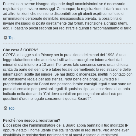
Potresti non averne bisogno: dipende dagli amministratori se è necessario
registrarsi per inviare messaggi. Comunque, la registrazione ti darà accesso
ad altre funzioni che non sono disponibili per gli utenti ospiti come l’uso di
un’immagine personale definibile, messaggistica privata, la possibilità di
inviare messaggi di posta direttamente dal forum, l’iscrizione a gruppi utenti,
ecc. Ti bastano pochi secondi per registrarti e quindi ti raccomandiamo di farlo.
Top
Che cosa è COPPA?
COPPA, o Legge sulla Privacy per la protezione dei minori del 1998, è una
legge statunitense che autorizza i siti web a raccogliere informazioni da i
minori di età inferiore a 13 anni. Per avere tale consenso serve una richiesta
scritta da parte del genitore o tutore legale, permettendo la registrazione delle
informazioni scritte dal minore. Se hai dubbi o incertezze, mettiti in contatto con
un consulente legale per assistenza. Nota bene che phpBB Limited e il
proprietario di questa Board non possono fornire consigli legali e non sono un
punto di contatto per questioni legali di qualsiasi tipo, ad eccezione di quanto
indicato nella domanda “Chi devo contattare per segnalare abusi e/o per
questioni d’ordine legale concernenti questa Board?”.
Top
Perché non riesco a registrarmi?
È possibile che l’amministratore della Board abbia bannato il tuo indirizzo IP
oppure vietato il nome utente che stai tentando di registrare. Può anche aver
disabilitato le registrazioni per impedire ai nuovi visitatori di registrarsi.