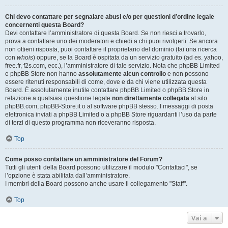
Chi devo contattare per segnalare abusi e/o per questioni d’ordine legale
concernenti questa Board?
Devi contattare l’amministratore di questa Board. Se non riesci a trovarlo,
prova a contattare uno dei moderatori e chiedi a chi puoi rivolgerti. Se ancora
non ottieni risposta, puoi contattare il proprietario del dominio (fai una ricerca
con
whois
) oppure, se la Board è ospitata da un servizio gratuito (ad es. yahoo,
free.fr, f2s.com, ecc.), l’amministratore di tale servizio. Nota che phpBB Limited
e phpBB Store non hanno
assolutamente alcun controllo
e non possono
essere ritenuti responsabili di come, dove e da chi viene utilizzata questa
Board. È assolutamente inutile contattare phpBB Limited o phpBB Store in
relazione a qualsiasi questione legale
non direttamente collegata
al sito
phpBB.com, phpBB-Store.it o al software phpBB stesso. I messaggi di posta
elettronica inviati a phpBB Limited o a phpBB Store riguardanti l’uso da parte
di terzi di questo programma non riceveranno risposta.
Top
Come posso contattare un amministratore del Forum?
Tutti gli utenti della Board possono utilizzare il modulo "Contattaci", se
l’opzione è stata abilitata dall’amministratore.
I membri della Board possono anche usare il collegamento "Staff".
Top
Vai a