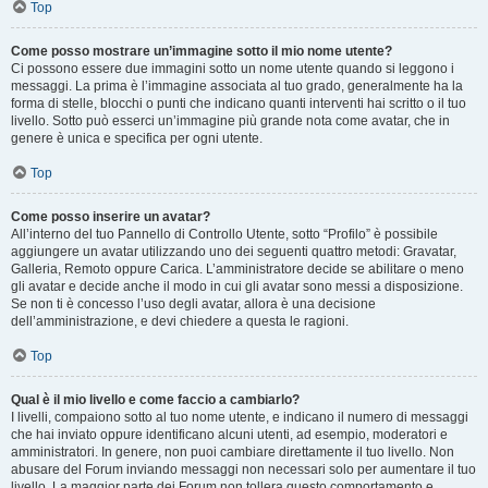
Top
Come posso mostrare un’immagine sotto il mio nome utente?
Ci possono essere due immagini sotto un nome utente quando si leggono i
messaggi. La prima è l’immagine associata al tuo grado, generalmente ha la
forma di stelle, blocchi o punti che indicano quanti interventi hai scritto o il tuo
livello. Sotto può esserci un’immagine più grande nota come avatar, che in
genere è unica e specifica per ogni utente.
Top
Come posso inserire un avatar?
All’interno del tuo Pannello di Controllo Utente, sotto “Profilo” è possibile
aggiungere un avatar utilizzando uno dei seguenti quattro metodi: Gravatar,
Galleria, Remoto oppure Carica. L’amministratore decide se abilitare o meno
gli avatar e decide anche il modo in cui gli avatar sono messi a disposizione.
Se non ti è concesso l’uso degli avatar, allora è una decisione
dell’amministrazione, e devi chiedere a questa le ragioni.
Top
Qual è il mio livello e come faccio a cambiarlo?
I livelli, compaiono sotto al tuo nome utente, e indicano il numero di messaggi
che hai inviato oppure identificano alcuni utenti, ad esempio, moderatori e
amministratori. In genere, non puoi cambiare direttamente il tuo livello. Non
abusare del Forum inviando messaggi non necessari solo per aumentare il tuo
livello. La maggior parte dei Forum non tollera questo comportamento e