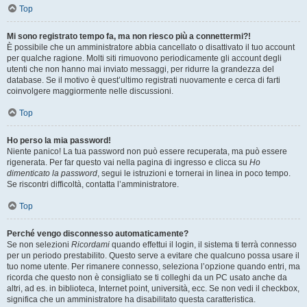
Top
Mi sono registrato tempo fa, ma non riesco più a connettermi?!
È possibile che un amministratore abbia cancellato o disattivato il tuo account
per qualche ragione. Molti siti rimuovono periodicamente gli account degli
utenti che non hanno mai inviato messaggi, per ridurre la grandezza del
database. Se il motivo è quest’ultimo registrati nuovamente e cerca di farti
coinvolgere maggiormente nelle discussioni.
Top
Ho perso la mia password!
Niente panico! La tua password non può essere recuperata, ma può essere
rigenerata. Per far questo vai nella pagina di ingresso e clicca su
Ho
dimenticato la password
, segui le istruzioni e tornerai in linea in poco tempo.
Se riscontri difficoltà, contatta l’amministratore.
Top
Perché vengo disconnesso automaticamente?
Se non selezioni
Ricordami
quando effettui il login, il sistema ti terrà connesso
per un periodo prestabilito. Questo serve a evitare che qualcuno possa usare il
tuo nome utente. Per rimanere connesso, seleziona l’opzione quando entri, ma
ricorda che questo non è consigliato se ti colleghi da un PC usato anche da
altri, ad es. in biblioteca, Internet point, università, ecc. Se non vedi il checkbox,
significa che un amministratore ha disabilitato questa caratteristica.