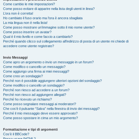
Come cambio le mie impostazioni?
Come posso evitare di apparire nella lista degli utenti in linea?
L’ora non è corretta!
Ho cambiato il fuso orario ma l’ora è ancora sbagliata
La mia lingua non è nella lista!
Come posso mostrare un’immagine sotto il mio nome utente?
Come posso inserire un avatar?
Qual è il mio livello e come faccio a cambiarlo?
Perché quando clicco sul collegamento all’indirizzo di posta di un utente mi chiede di
accedere come utente registrato?
Invio Messaggi
Come apro un argomento o invio un messaggio in un forum?
Come modifico o cancello un messaggio?
Come aggiungo una firma ai miei messaggi?
Come creo un sondaggio?
Perché non è possibile aggiungere ulteriori opzioni del sondaggio?
Come modifico o cancello un sondaggio?
Perché non riesco ad accedere a un forum?
Perché non riesco ad aggiungere allegati?
Perché ho ricevuto un richiamo?
Come posso segnalare messaggi ai moderatori?
Che cos’è il pulsante “Salva” nella finestra di invio dei messaggi?
Perché il mio messaggio deve essere approvato?
Come posso spostare in cima un mio argomento?
Formattazione e tipi di argomenti
Cos’è il BBCode?
Posso usare l’HTML?