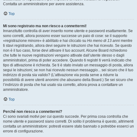
Contatta un amministratore per avere assistenza.
Top
Mi sono registrato ma non riesco a connettermi!
Innanzitutto controlla di aver inserito nome utente e password esattamente. Se
sono corretti, allora possono esser successe un paio di cose: se il supporto
«registrazione minore» è abilitato e hai cliccato su
Ho meno di 13 anni
mentre
ti stavi registrando, allora devi seguire le istruzioni che hai ricevuto. Se questo
non è il tuo caso, forse devi attivare il tuo account. Alcune Board richiedono
che tutte le nuove registrazioni vengano attivate dall’utente stesso o dagli
amministratori, prima di poter accedere. Quando ti registri ti verrà indicato che
tipo di attivazione è richiesta. Se ti è stato inviato un messaggio di posta, allora
segui le istruzioni; se non hai ricevuto nessun messaggio... sei sicuro che il tuo
indirizzo di posta sia valido? (L’attivazione via posta serve a ridurre la
possibilità di avere utenti anonimi che abusano della Board.) Se sei sicuro che
l’indirizzo di posta che hai usato sia corretto, allora prova a contattare un
amministratore.
Top
Perché non riesco a connettermi?
Ci sono svariati motivi per cui questo succede. Per prima cosa controlla che
nome utente e password siano corretti. Di solito il problema è questo, altrimenti
contatta un amministratore: potresti essere stato bannato o potrebbe esserci un
errore di configurazione.