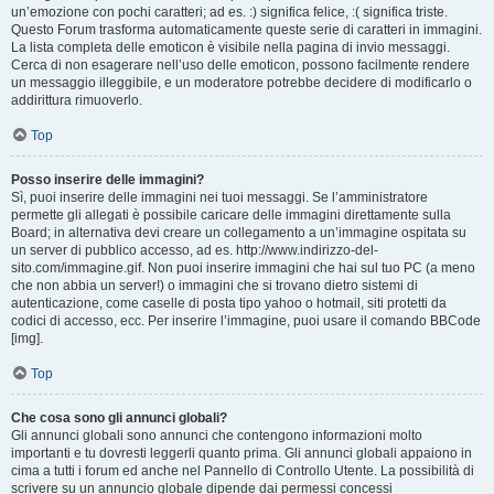
un’emozione con pochi caratteri; ad es. :) significa felice, :( significa triste.
Questo Forum trasforma automaticamente queste serie di caratteri in immagini.
La lista completa delle emoticon è visibile nella pagina di invio messaggi.
Cerca di non esagerare nell’uso delle emoticon, possono facilmente rendere
un messaggio illeggibile, e un moderatore potrebbe decidere di modificarlo o
addirittura rimuoverlo.
Top
Posso inserire delle immagini?
Sì, puoi inserire delle immagini nei tuoi messaggi. Se l’amministratore
permette gli allegati è possibile caricare delle immagini direttamente sulla
Board; in alternativa devi creare un collegamento a un’immagine ospitata su
un server di pubblico accesso, ad es. http://www.indirizzo-del-
sito.com/immagine.gif. Non puoi inserire immagini che hai sul tuo PC (a meno
che non abbia un server!) o immagini che si trovano dietro sistemi di
autenticazione, come caselle di posta tipo yahoo o hotmail, siti protetti da
codici di accesso, ecc. Per inserire l’immagine, puoi usare il comando BBCode
[img].
Top
Che cosa sono gli annunci globali?
Gli annunci globali sono annunci che contengono informazioni molto
importanti e tu dovresti leggerli quanto prima. Gli annunci globali appaiono in
cima a tutti i forum ed anche nel Pannello di Controllo Utente. La possibilità di
scrivere su un annuncio globale dipende dai permessi concessi