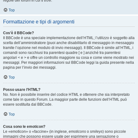
regole del forum in cui ti trovi.
Top
Formattazione e tipi di argomenti
Cos’è il BBCode?
Il BBCode è una speciale implementazione dell’HTML; l’utilizzo è soggetto alla
scelta dell’amministratore (puoi anche disabilitarlo di messaggio in messaggio
tramite l’opzione nel modulo di invio messaggi). Il BBCode è simile all’HTML, i
comandi sono racchiusi tra parentesi quadre [ e ] anziché tra parentesi
angolari < e > e offre un controllo maggiore su cosa e come viene mostrato nei
messaggi. Per maggiori informazioni sul BBCode leggi la guida presente nella
pagina per l’invio dei messaggi.
Top
Posso usare l’HTML?
No. Non è possibile inserire del codice HTML e ottenere che sia interpretato
come tale in questo Forum. La maggior parte delle funzioni dell’HTML può
essere sostituita dal BBCode.
Top
Cosa sono le emoticon?
Le «emoticon» o «faccine» (in inglese,
emoticons
o
smileys
) sono piccole
immagini che possono essere usate per esprimere una sensazione o