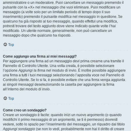
amministratore o un moderatore. Puoi cancellare un messaggio premendo il
pulsante con la «X» nel messaggio che vuoi eliminare. Puoi modificare un
messaggio (a volte solo per un limitato periodo di tempo dopo il suo
inserimento) premendo il pulsante
modifica
nel messaggio in questione. Se
qualcuno ha già risposto al tuo messaggio, quando effettui una modifica,
potresti trovare del testo aggiunto dove viene indicato quante volte l’hai
modificato. Un utente normale, generalmente, non può cancellare un
messaggio dopo che qualcuno ha risposto.
Top
Come aggiungo una firma ai miei messaggi?
Per aggiungere una firma ad un messaggio devi prima crearne una tramite il
Pannello di Controllo Utente. Una volta creata, è possibile selezionare
l’opzione
Aggiungi la firma
nel modulo di invio. È inoltre possibile aggiungere
una firma a tutti i tuoi messaggi selezionando l’apposita voce nel Pannello di
Controllo Utente. Se lo si fa, è possibile evitare che una firma venga aggiunta
ai singoli messaggi deselezionando la casella per aggiungere la firma
all’interno del modulo di invio.
Top
Come creo un sondaggio?
Creare un sondaggio è facile: quando inizi un nuovo argomento (o quando
modifichi il primo messaggio di un argomento, se ti è permesso) dovresti
vedere, sotto lo spazio per l’inserimento del messaggio, un riquadro dal titolo
Aggiungi sondaggio
(se non lo vedi, probabilmente non hai il diritto di creare