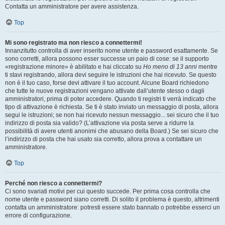
Contatta un amministratore per avere assistenza.
Top
Mi sono registrato ma non riesco a connettermi!
Innanzitutto controlla di aver inserito nome utente e password esattamente. Se
sono corretti, allora possono esser successe un paio di cose: se il supporto
«registrazione minore» è abilitato e hai cliccato su
Ho meno di 13 anni
mentre
ti stavi registrando, allora devi seguire le istruzioni che hai ricevuto. Se questo
non è il tuo caso, forse devi attivare il tuo account. Alcune Board richiedono
che tutte le nuove registrazioni vengano attivate dall’utente stesso o dagli
amministratori, prima di poter accedere. Quando ti registri ti verrà indicato che
tipo di attivazione è richiesta. Se ti è stato inviato un messaggio di posta, allora
segui le istruzioni; se non hai ricevuto nessun messaggio... sei sicuro che il tuo
indirizzo di posta sia valido? (L’attivazione via posta serve a ridurre la
possibilità di avere utenti anonimi che abusano della Board.) Se sei sicuro che
l’indirizzo di posta che hai usato sia corretto, allora prova a contattare un
amministratore.
Top
Perché non riesco a connettermi?
Ci sono svariati motivi per cui questo succede. Per prima cosa controlla che
nome utente e password siano corretti. Di solito il problema è questo, altrimenti
contatta un amministratore: potresti essere stato bannato o potrebbe esserci un
errore di configurazione.