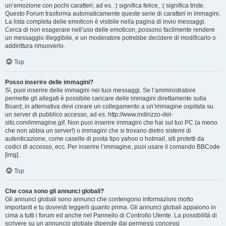
un’emozione con pochi caratteri; ad es. :) significa felice, :( significa triste.
Questo Forum trasforma automaticamente queste serie di caratteri in immagini.
La lista completa delle emoticon è visibile nella pagina di invio messaggi.
Cerca di non esagerare nell’uso delle emoticon, possono facilmente rendere
un messaggio illeggibile, e un moderatore potrebbe decidere di modificarlo o
addirittura rimuoverlo.
Top
Posso inserire delle immagini?
Sì, puoi inserire delle immagini nei tuoi messaggi. Se l’amministratore
permette gli allegati è possibile caricare delle immagini direttamente sulla
Board; in alternativa devi creare un collegamento a un’immagine ospitata su
un server di pubblico accesso, ad es. http://www.indirizzo-del-
sito.com/immagine.gif. Non puoi inserire immagini che hai sul tuo PC (a meno
che non abbia un server!) o immagini che si trovano dietro sistemi di
autenticazione, come caselle di posta tipo yahoo o hotmail, siti protetti da
codici di accesso, ecc. Per inserire l’immagine, puoi usare il comando BBCode
[img].
Top
Che cosa sono gli annunci globali?
Gli annunci globali sono annunci che contengono informazioni molto
importanti e tu dovresti leggerli quanto prima. Gli annunci globali appaiono in
cima a tutti i forum ed anche nel Pannello di Controllo Utente. La possibilità di
scrivere su un annuncio globale dipende dai permessi concessi