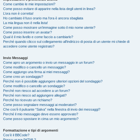
Come cambio le mie impostazioni?
Come posso evitare di apparire nella lista degli utenti in linea?
L’ora non è corretta!
Ho cambiato il fuso orario ma l’ora è ancora sbagliata
La mia lingua non è nella lista!
Come posso mostrare un’immagine sotto il mio nome utente?
Come posso inserire un avatar?
Qual è il mio livello e come faccio a cambiarlo?
Perché quando clicco sul collegamento all’indirizzo di posta di un utente mi chiede di
accedere come utente registrato?
Invio Messaggi
Come apro un argomento o invio un messaggio in un forum?
Come modifico o cancello un messaggio?
Come aggiungo una firma ai miei messaggi?
Come creo un sondaggio?
Perché non è possibile aggiungere ulteriori opzioni del sondaggio?
Come modifico o cancello un sondaggio?
Perché non riesco ad accedere a un forum?
Perché non riesco ad aggiungere allegati?
Perché ho ricevuto un richiamo?
Come posso segnalare messaggi ai moderatori?
Che cos’è il pulsante “Salva” nella finestra di invio dei messaggi?
Perché il mio messaggio deve essere approvato?
Come posso spostare in cima un mio argomento?
Formattazione e tipi di argomenti
Cos’è il BBCode?
Posso usare l’HTML?