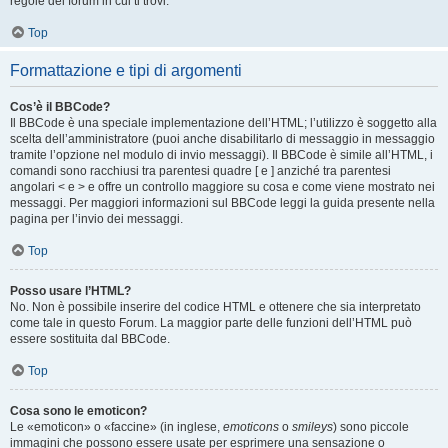
regole del forum in cui ti trovi.
Top
Formattazione e tipi di argomenti
Cos’è il BBCode?
Il BBCode è una speciale implementazione dell’HTML; l’utilizzo è soggetto alla
scelta dell’amministratore (puoi anche disabilitarlo di messaggio in messaggio
tramite l’opzione nel modulo di invio messaggi). Il BBCode è simile all’HTML, i
comandi sono racchiusi tra parentesi quadre [ e ] anziché tra parentesi
angolari < e > e offre un controllo maggiore su cosa e come viene mostrato nei
messaggi. Per maggiori informazioni sul BBCode leggi la guida presente nella
pagina per l’invio dei messaggi.
Top
Posso usare l’HTML?
No. Non è possibile inserire del codice HTML e ottenere che sia interpretato
come tale in questo Forum. La maggior parte delle funzioni dell’HTML può
essere sostituita dal BBCode.
Top
Cosa sono le emoticon?
Le «emoticon» o «faccine» (in inglese,
emoticons
o
smileys
) sono piccole
immagini che possono essere usate per esprimere una sensazione o