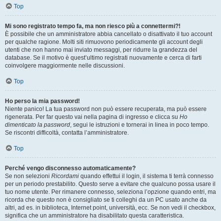
Top
Mi sono registrato tempo fa, ma non riesco più a connettermi?!
È possibile che un amministratore abbia cancellato o disattivato il tuo account
per qualche ragione. Molti siti rimuovono periodicamente gli account degli
utenti che non hanno mai inviato messaggi, per ridurre la grandezza del
database. Se il motivo è quest’ultimo registrati nuovamente e cerca di farti
coinvolgere maggiormente nelle discussioni.
Top
Ho perso la mia password!
Niente panico! La tua password non può essere recuperata, ma può essere
rigenerata. Per far questo vai nella pagina di ingresso e clicca su
Ho
dimenticato la password
, segui le istruzioni e tornerai in linea in poco tempo.
Se riscontri difficoltà, contatta l’amministratore.
Top
Perché vengo disconnesso automaticamente?
Se non selezioni
Ricordami
quando effettui il login, il sistema ti terrà connesso
per un periodo prestabilito. Questo serve a evitare che qualcuno possa usare il
tuo nome utente. Per rimanere connesso, seleziona l’opzione quando entri, ma
ricorda che questo non è consigliato se ti colleghi da un PC usato anche da
altri, ad es. in biblioteca, Internet point, università, ecc. Se non vedi il checkbox,
significa che un amministratore ha disabilitato questa caratteristica.