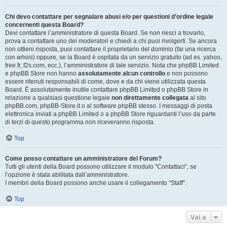
Chi devo contattare per segnalare abusi e/o per questioni d’ordine legale
concernenti questa Board?
Devi contattare l’amministratore di questa Board. Se non riesci a trovarlo,
prova a contattare uno dei moderatori e chiedi a chi puoi rivolgerti. Se ancora
non ottieni risposta, puoi contattare il proprietario del dominio (fai una ricerca
con
whois
) oppure, se la Board è ospitata da un servizio gratuito (ad es. yahoo,
free.fr, f2s.com, ecc.), l’amministratore di tale servizio. Nota che phpBB Limited
e phpBB Store non hanno
assolutamente alcun controllo
e non possono
essere ritenuti responsabili di come, dove e da chi viene utilizzata questa
Board. È assolutamente inutile contattare phpBB Limited o phpBB Store in
relazione a qualsiasi questione legale
non direttamente collegata
al sito
phpBB.com, phpBB-Store.it o al software phpBB stesso. I messaggi di posta
elettronica inviati a phpBB Limited o a phpBB Store riguardanti l’uso da parte
di terzi di questo programma non riceveranno risposta.
Top
Come posso contattare un amministratore del Forum?
Tutti gli utenti della Board possono utilizzare il modulo "Contattaci", se
l’opzione è stata abilitata dall’amministratore.
I membri della Board possono anche usare il collegamento "Staff".
Top
Vai a