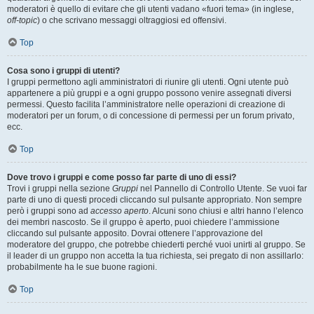
moderatori è quello di evitare che gli utenti vadano «fuori tema» (in inglese,
off-topic
) o che scrivano messaggi oltraggiosi ed offensivi.
Top
Cosa sono i gruppi di utenti?
I gruppi permettono agli amministratori di riunire gli utenti. Ogni utente può
appartenere a più gruppi e a ogni gruppo possono venire assegnati diversi
permessi. Questo facilita l’amministratore nelle operazioni di creazione di
moderatori per un forum, o di concessione di permessi per un forum privato,
ecc.
Top
Dove trovo i gruppi e come posso far parte di uno di essi?
Trovi i gruppi nella sezione
Gruppi
nel Pannello di Controllo Utente. Se vuoi far
parte di uno di questi procedi cliccando sul pulsante appropriato. Non sempre
però i gruppi sono ad
accesso aperto
. Alcuni sono chiusi e altri hanno l’elenco
dei membri nascosto. Se il gruppo è aperto, puoi chiedere l’ammissione
cliccando sul pulsante apposito. Dovrai ottenere l’approvazione del
moderatore del gruppo, che potrebbe chiederti perché vuoi unirti al gruppo. Se
il leader di un gruppo non accetta la tua richiesta, sei pregato di non assillarlo:
probabilmente ha le sue buone ragioni.
Top