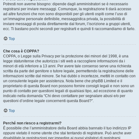
Potresti non averne bisogno: dipende dagli amministratori se è necessario
registrarsi per inviare messaggi. Comunque, la registrazione ti darà accesso
ad altre funzioni che non sono disponibili per gli utenti ospiti come l’uso di
un’immagine personale definibile, messaggistica privata, la possibilità di
inviare messaggi di posta direttamente dal forum, l’iscrizione a gruppi utenti,
ecc. Ti bastano pochi secondi per registrarti e quindi ti raccomandiamo di farlo.
Top
Che cosa è COPPA?
COPPA, o Legge sulla Privacy per la protezione dei minori del 1998, è una
legge statunitense che autorizza i siti web a raccogliere informazioni da i
minori di età inferiore a 13 anni. Per avere tale consenso serve una richiesta
scritta da parte del genitore o tutore legale, permettendo la registrazione delle
informazioni scritte dal minore. Se hai dubbi o incertezze, mettiti in contatto con
un consulente legale per assistenza. Nota bene che phpBB Limited e il
proprietario di questa Board non possono fornire consigli legali e non sono un
punto di contatto per questioni legali di qualsiasi tipo, ad eccezione di quanto
indicato nella domanda “Chi devo contattare per segnalare abusi e/o per
questioni d’ordine legale concernenti questa Board?”.
Top
Perché non riesco a registrarmi?
È possibile che l’amministratore della Board abbia bannato il tuo indirizzo IP
oppure vietato il nome utente che stai tentando di registrare. Può anche aver
disabilitato le registrazioni per impedire ai nuovi visitatori di registrarsi.