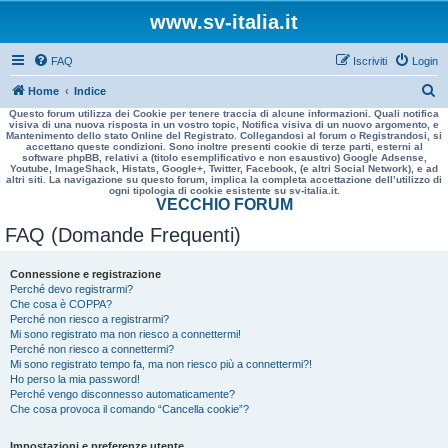
www.sv-italia.it
FAQ
Iscriviti
Login
C
Home
Indice
Questo forum utilizza dei Cookie per tenere traccia di alcune informazioni. Quali notifica
e
visiva di una nuova risposta in un vostro topic, Notifica visiva di un nuovo argomento, e
Mantenimento dello stato Online del Registrato. Collegandosi al forum o Registrandosi, si
r
accettano queste condizioni. Sono inoltre presenti cookie di terze parti, esterni al
software phpBB, relativi a (titolo esemplificativo e non esaustivo) Google Adsense,
c
Youtube, ImageShack, Histats, Google+, Twitter, Facebook, (e altri Social Network), e ad
altri siti. La navigazione su questo forum, implica la completa accettazione dell’utilizzo di
a
ogni tipologia di cookie esistente su sv-italia.it.
VECCHIO FORUM
FAQ (Domande Frequenti)
Connessione e registrazione
Perché devo registrarmi?
Che cosa è COPPA?
Perché non riesco a registrarmi?
Mi sono registrato ma non riesco a connettermi!
Perché non riesco a connettermi?
Mi sono registrato tempo fa, ma non riesco più a connettermi?!
Ho perso la mia password!
Perché vengo disconnesso automaticamente?
Che cosa provoca il comando “Cancella cookie”?
Impostazioni e preferenze utente