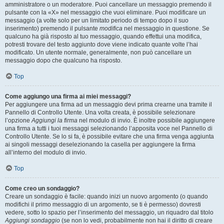
amministratore o un moderatore. Puoi cancellare un messaggio premendo il
pulsante con la «X» nel messaggio che vuoi eliminare. Puoi modificare un
messaggio (a volte solo per un limitato periodo di tempo dopo il suo
inserimento) premendo il pulsante
modifica
nel messaggio in questione. Se
qualcuno ha già risposto al tuo messaggio, quando effettui una modifica,
potresti trovare del testo aggiunto dove viene indicato quante volte l’hai
modificato. Un utente normale, generalmente, non può cancellare un
messaggio dopo che qualcuno ha risposto.
Top
Come aggiungo una firma ai miei messaggi?
Per aggiungere una firma ad un messaggio devi prima crearne una tramite il
Pannello di Controllo Utente. Una volta creata, è possibile selezionare
l’opzione
Aggiungi la firma
nel modulo di invio. È inoltre possibile aggiungere
una firma a tutti i tuoi messaggi selezionando l’apposita voce nel Pannello di
Controllo Utente. Se lo si fa, è possibile evitare che una firma venga aggiunta
ai singoli messaggi deselezionando la casella per aggiungere la firma
all’interno del modulo di invio.
Top
Come creo un sondaggio?
Creare un sondaggio è facile: quando inizi un nuovo argomento (o quando
modifichi il primo messaggio di un argomento, se ti è permesso) dovresti
vedere, sotto lo spazio per l’inserimento del messaggio, un riquadro dal titolo
Aggiungi sondaggio
(se non lo vedi, probabilmente non hai il diritto di creare