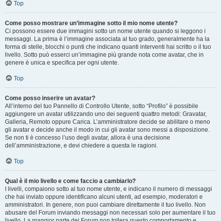
Top
Come posso mostrare un’immagine sotto il mio nome utente?
Ci possono essere due immagini sotto un nome utente quando si leggono i
messaggi. La prima è l’immagine associata al tuo grado, generalmente ha la
forma di stelle, blocchi o punti che indicano quanti interventi hai scritto o il tuo
livello. Sotto può esserci un’immagine più grande nota come avatar, che in
genere è unica e specifica per ogni utente.
Top
Come posso inserire un avatar?
All’interno del tuo Pannello di Controllo Utente, sotto “Profilo” è possibile
aggiungere un avatar utilizzando uno dei seguenti quattro metodi: Gravatar,
Galleria, Remoto oppure Carica. L’amministratore decide se abilitare o meno
gli avatar e decide anche il modo in cui gli avatar sono messi a disposizione.
Se non ti è concesso l’uso degli avatar, allora è una decisione
dell’amministrazione, e devi chiedere a questa le ragioni.
Top
Qual è il mio livello e come faccio a cambiarlo?
I livelli, compaiono sotto al tuo nome utente, e indicano il numero di messaggi
che hai inviato oppure identificano alcuni utenti, ad esempio, moderatori e
amministratori. In genere, non puoi cambiare direttamente il tuo livello. Non
abusare del Forum inviando messaggi non necessari solo per aumentare il tuo
livello. La maggior parte dei Forum non tollera questo comportamento e