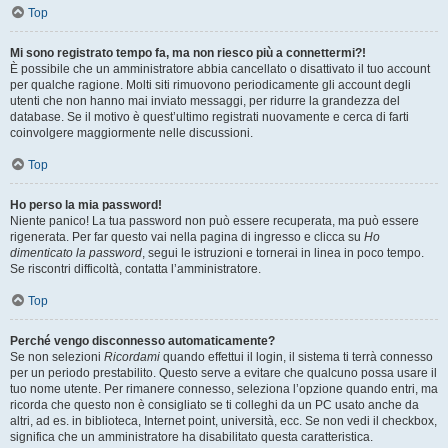
Top
Mi sono registrato tempo fa, ma non riesco più a connettermi?!
È possibile che un amministratore abbia cancellato o disattivato il tuo account
per qualche ragione. Molti siti rimuovono periodicamente gli account degli
utenti che non hanno mai inviato messaggi, per ridurre la grandezza del
database. Se il motivo è quest’ultimo registrati nuovamente e cerca di farti
coinvolgere maggiormente nelle discussioni.
Top
Ho perso la mia password!
Niente panico! La tua password non può essere recuperata, ma può essere
rigenerata. Per far questo vai nella pagina di ingresso e clicca su
Ho
dimenticato la password
, segui le istruzioni e tornerai in linea in poco tempo.
Se riscontri difficoltà, contatta l’amministratore.
Top
Perché vengo disconnesso automaticamente?
Se non selezioni
Ricordami
quando effettui il login, il sistema ti terrà connesso
per un periodo prestabilito. Questo serve a evitare che qualcuno possa usare il
tuo nome utente. Per rimanere connesso, seleziona l’opzione quando entri, ma
ricorda che questo non è consigliato se ti colleghi da un PC usato anche da
altri, ad es. in biblioteca, Internet point, università, ecc. Se non vedi il checkbox,
significa che un amministratore ha disabilitato questa caratteristica.