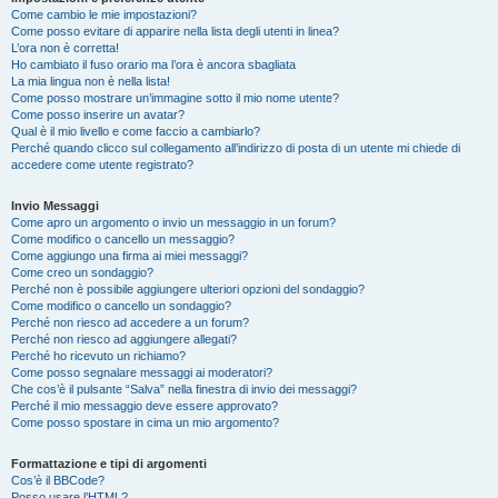
Come cambio le mie impostazioni?
Come posso evitare di apparire nella lista degli utenti in linea?
L’ora non è corretta!
Ho cambiato il fuso orario ma l’ora è ancora sbagliata
La mia lingua non è nella lista!
Come posso mostrare un’immagine sotto il mio nome utente?
Come posso inserire un avatar?
Qual è il mio livello e come faccio a cambiarlo?
Perché quando clicco sul collegamento all’indirizzo di posta di un utente mi chiede di
accedere come utente registrato?
Invio Messaggi
Come apro un argomento o invio un messaggio in un forum?
Come modifico o cancello un messaggio?
Come aggiungo una firma ai miei messaggi?
Come creo un sondaggio?
Perché non è possibile aggiungere ulteriori opzioni del sondaggio?
Come modifico o cancello un sondaggio?
Perché non riesco ad accedere a un forum?
Perché non riesco ad aggiungere allegati?
Perché ho ricevuto un richiamo?
Come posso segnalare messaggi ai moderatori?
Che cos’è il pulsante “Salva” nella finestra di invio dei messaggi?
Perché il mio messaggio deve essere approvato?
Come posso spostare in cima un mio argomento?
Formattazione e tipi di argomenti
Cos’è il BBCode?
Posso usare l’HTML?