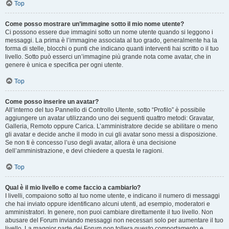
Top
Come posso mostrare un’immagine sotto il mio nome utente?
Ci possono essere due immagini sotto un nome utente quando si leggono i
messaggi. La prima è l’immagine associata al tuo grado, generalmente ha la
forma di stelle, blocchi o punti che indicano quanti interventi hai scritto o il tuo
livello. Sotto può esserci un’immagine più grande nota come avatar, che in
genere è unica e specifica per ogni utente.
Top
Come posso inserire un avatar?
All’interno del tuo Pannello di Controllo Utente, sotto “Profilo” è possibile
aggiungere un avatar utilizzando uno dei seguenti quattro metodi: Gravatar,
Galleria, Remoto oppure Carica. L’amministratore decide se abilitare o meno
gli avatar e decide anche il modo in cui gli avatar sono messi a disposizione.
Se non ti è concesso l’uso degli avatar, allora è una decisione
dell’amministrazione, e devi chiedere a questa le ragioni.
Top
Qual è il mio livello e come faccio a cambiarlo?
I livelli, compaiono sotto al tuo nome utente, e indicano il numero di messaggi
che hai inviato oppure identificano alcuni utenti, ad esempio, moderatori e
amministratori. In genere, non puoi cambiare direttamente il tuo livello. Non
abusare del Forum inviando messaggi non necessari solo per aumentare il tuo
livello. La maggior parte dei Forum non tollera questo comportamento e