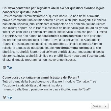
Chi devo contattare per segnalare abusi e/o per questioni d’ordine legale
concernenti questa Board?
Devi contattare l’amministratore di questa Board. Se non riesci a trovarlo,
prova a contattare uno dei moderatori e chiedi a chi puoi rivolgerti. Se ancora
non ottieni risposta, puoi contattare il proprietario del dominio (fai una ricerca
con
whois
) oppure, se la Board è ospitata da un servizio gratuito (ad es. yahoo,
free.fr, f2s.com, ecc.), l’amministratore di tale servizio. Nota che phpBB Limited
e phpBB Store non hanno
assolutamente alcun controllo
e non possono
essere ritenuti responsabili di come, dove e da chi viene utilizzata questa
Board. È assolutamente inutile contattare phpBB Limited o phpBB Store in
relazione a qualsiasi questione legale
non direttamente collegata
al sito
phpBB.com, phpBB-Store.it o al software phpBB stesso. I messaggi di posta
elettronica inviati a phpBB Limited o a phpBB Store riguardanti l’uso da parte
di terzi di questo programma non riceveranno risposta.
Top
Come posso contattare un amministratore del Forum?
Tutti gli utenti della Board possono utilizzare il modulo "Contattaci", se
l’opzione è stata abilitata dall’amministratore.
I membri della Board possono anche usare il collegamento "Staff".
Top
Vai a