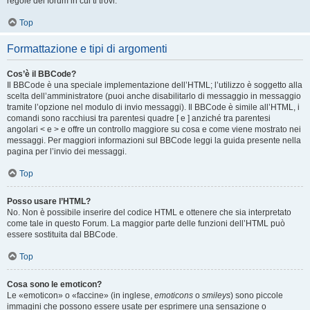
regole del forum in cui ti trovi.
Top
Formattazione e tipi di argomenti
Cos’è il BBCode?
Il BBCode è una speciale implementazione dell’HTML; l’utilizzo è soggetto alla
scelta dell’amministratore (puoi anche disabilitarlo di messaggio in messaggio
tramite l’opzione nel modulo di invio messaggi). Il BBCode è simile all’HTML, i
comandi sono racchiusi tra parentesi quadre [ e ] anziché tra parentesi
angolari < e > e offre un controllo maggiore su cosa e come viene mostrato nei
messaggi. Per maggiori informazioni sul BBCode leggi la guida presente nella
pagina per l’invio dei messaggi.
Top
Posso usare l’HTML?
No. Non è possibile inserire del codice HTML e ottenere che sia interpretato
come tale in questo Forum. La maggior parte delle funzioni dell’HTML può
essere sostituita dal BBCode.
Top
Cosa sono le emoticon?
Le «emoticon» o «faccine» (in inglese,
emoticons
o
smileys
) sono piccole
immagini che possono essere usate per esprimere una sensazione o