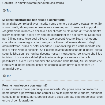
Contatta un amministratore per avere assistenza.
Top
Mi sono registrato ma non riesco a connettermi!
Innanzitutto controlla di aver inserito nome utente e password esattamente. Se
sono corretti, allora possono esser successe un paio di cose: se il supporto
«registrazione minore» è abilitato e hai cliccato su
Ho meno di 13 anni
mentre
ti stavi registrando, allora devi seguire le istruzioni che hai ricevuto. Se questo
non è il tuo caso, forse devi attivare il tuo account. Alcune Board richiedono
che tutte le nuove registrazioni vengano attivate dall’utente stesso o dagli
amministratori, prima di poter accedere. Quando ti registri ti verrà indicato che
tipo di attivazione è richiesta. Se ti è stato inviato un messaggio di posta, allora
segui le istruzioni; se non hai ricevuto nessun messaggio... sei sicuro che il tuo
indirizzo di posta sia valido? (L’attivazione via posta serve a ridurre la
possibilità di avere utenti anonimi che abusano della Board.) Se sei sicuro che
l’indirizzo di posta che hai usato sia corretto, allora prova a contattare un
amministratore.
Top
Perché non riesco a connettermi?
Ci sono svariati motivi per cui questo succede. Per prima cosa controlla che
nome utente e password siano corretti. Di solito il problema è questo, altrimenti
contatta un amministratore: potresti essere stato bannato o potrebbe esserci un
errore di configurazione.