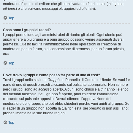
moderatori è quello di evitare che gli utenti vadano «fuori tema» (in inglese,
off-topic
) o che scrivano messaggi oltraggiosi ed offensivi.
Top
Cosa sono i gruppi di utenti?
I gruppi permettono agli amministratori di riunire gli utenti. Ogni utente può
appartenere a più gruppi e a ogni gruppo possono venire assegnati diversi
permessi. Questo facilita l’amministratore nelle operazioni di creazione di
moderatori per un forum, o di concessione di permessi per un forum privato,
ecc.
Top
Dove trovo i gruppi e come posso far parte di uno di essi?
Trovi i gruppi nella sezione
Gruppi
nel Pannello di Controllo Utente. Se vuoi far
parte di uno di questi procedi cliccando sul pulsante appropriato. Non sempre
però i gruppi sono ad
accesso aperto
. Alcuni sono chiusi e altri hanno l’elenco
dei membri nascosto. Se il gruppo è aperto, puoi chiedere l’ammissione
cliccando sul pulsante apposito. Dovrai ottenere l’approvazione del
moderatore del gruppo, che potrebbe chiederti perché vuoi unirti al gruppo. Se
il leader di un gruppo non accetta la tua richiesta, sei pregato di non assillarlo:
probabilmente ha le sue buone ragioni.
Top