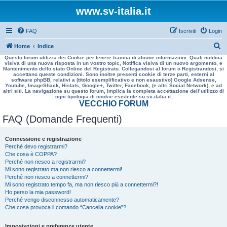
www.sv-italia.it
FAQ
Iscriviti
Login
C
Home
Indice
Questo forum utilizza dei Cookie per tenere traccia di alcune informazioni. Quali notifica
e
visiva di una nuova risposta in un vostro topic, Notifica visiva di un nuovo argomento, e
Mantenimento dello stato Online del Registrato. Collegandosi al forum o Registrandosi, si
r
accettano queste condizioni. Sono inoltre presenti cookie di terze parti, esterni al
software phpBB, relativi a (titolo esemplificativo e non esaustivo) Google Adsense,
c
Youtube, ImageShack, Histats, Google+, Twitter, Facebook, (e altri Social Network), e ad
altri siti. La navigazione su questo forum, implica la completa accettazione dell’utilizzo di
a
ogni tipologia di cookie esistente su sv-italia.it.
VECCHIO FORUM
FAQ (Domande Frequenti)
Connessione e registrazione
Perché devo registrarmi?
Che cosa è COPPA?
Perché non riesco a registrarmi?
Mi sono registrato ma non riesco a connettermi!
Perché non riesco a connettermi?
Mi sono registrato tempo fa, ma non riesco più a connettermi?!
Ho perso la mia password!
Perché vengo disconnesso automaticamente?
Che cosa provoca il comando “Cancella cookie”?
Impostazioni e preferenze utente