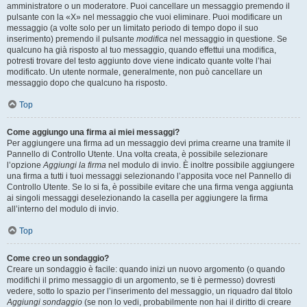
amministratore o un moderatore. Puoi cancellare un messaggio premendo il
pulsante con la «X» nel messaggio che vuoi eliminare. Puoi modificare un
messaggio (a volte solo per un limitato periodo di tempo dopo il suo
inserimento) premendo il pulsante
modifica
nel messaggio in questione. Se
qualcuno ha già risposto al tuo messaggio, quando effettui una modifica,
potresti trovare del testo aggiunto dove viene indicato quante volte l’hai
modificato. Un utente normale, generalmente, non può cancellare un
messaggio dopo che qualcuno ha risposto.
Top
Come aggiungo una firma ai miei messaggi?
Per aggiungere una firma ad un messaggio devi prima crearne una tramite il
Pannello di Controllo Utente. Una volta creata, è possibile selezionare
l’opzione
Aggiungi la firma
nel modulo di invio. È inoltre possibile aggiungere
una firma a tutti i tuoi messaggi selezionando l’apposita voce nel Pannello di
Controllo Utente. Se lo si fa, è possibile evitare che una firma venga aggiunta
ai singoli messaggi deselezionando la casella per aggiungere la firma
all’interno del modulo di invio.
Top
Come creo un sondaggio?
Creare un sondaggio è facile: quando inizi un nuovo argomento (o quando
modifichi il primo messaggio di un argomento, se ti è permesso) dovresti
vedere, sotto lo spazio per l’inserimento del messaggio, un riquadro dal titolo
Aggiungi sondaggio
(se non lo vedi, probabilmente non hai il diritto di creare