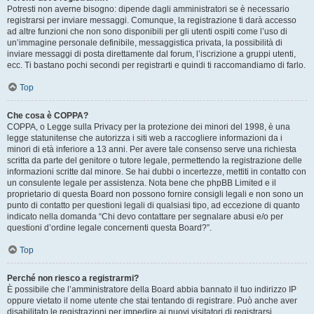
Potresti non averne bisogno: dipende dagli amministratori se è necessario
registrarsi per inviare messaggi. Comunque, la registrazione ti darà accesso
ad altre funzioni che non sono disponibili per gli utenti ospiti come l’uso di
un’immagine personale definibile, messaggistica privata, la possibilità di
inviare messaggi di posta direttamente dal forum, l’iscrizione a gruppi utenti,
ecc. Ti bastano pochi secondi per registrarti e quindi ti raccomandiamo di farlo.
Top
Che cosa è COPPA?
COPPA, o Legge sulla Privacy per la protezione dei minori del 1998, è una
legge statunitense che autorizza i siti web a raccogliere informazioni da i
minori di età inferiore a 13 anni. Per avere tale consenso serve una richiesta
scritta da parte del genitore o tutore legale, permettendo la registrazione delle
informazioni scritte dal minore. Se hai dubbi o incertezze, mettiti in contatto con
un consulente legale per assistenza. Nota bene che phpBB Limited e il
proprietario di questa Board non possono fornire consigli legali e non sono un
punto di contatto per questioni legali di qualsiasi tipo, ad eccezione di quanto
indicato nella domanda “Chi devo contattare per segnalare abusi e/o per
questioni d’ordine legale concernenti questa Board?”.
Top
Perché non riesco a registrarmi?
È possibile che l’amministratore della Board abbia bannato il tuo indirizzo IP
oppure vietato il nome utente che stai tentando di registrare. Può anche aver
disabilitato le registrazioni per impedire ai nuovi visitatori di registrarsi.