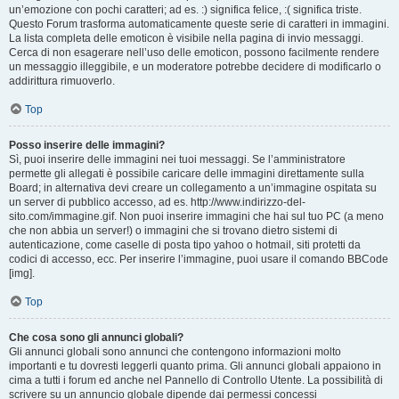
un’emozione con pochi caratteri; ad es. :) significa felice, :( significa triste.
Questo Forum trasforma automaticamente queste serie di caratteri in immagini.
La lista completa delle emoticon è visibile nella pagina di invio messaggi.
Cerca di non esagerare nell’uso delle emoticon, possono facilmente rendere
un messaggio illeggibile, e un moderatore potrebbe decidere di modificarlo o
addirittura rimuoverlo.
Top
Posso inserire delle immagini?
Sì, puoi inserire delle immagini nei tuoi messaggi. Se l’amministratore
permette gli allegati è possibile caricare delle immagini direttamente sulla
Board; in alternativa devi creare un collegamento a un’immagine ospitata su
un server di pubblico accesso, ad es. http://www.indirizzo-del-
sito.com/immagine.gif. Non puoi inserire immagini che hai sul tuo PC (a meno
che non abbia un server!) o immagini che si trovano dietro sistemi di
autenticazione, come caselle di posta tipo yahoo o hotmail, siti protetti da
codici di accesso, ecc. Per inserire l’immagine, puoi usare il comando BBCode
[img].
Top
Che cosa sono gli annunci globali?
Gli annunci globali sono annunci che contengono informazioni molto
importanti e tu dovresti leggerli quanto prima. Gli annunci globali appaiono in
cima a tutti i forum ed anche nel Pannello di Controllo Utente. La possibilità di
scrivere su un annuncio globale dipende dai permessi concessi