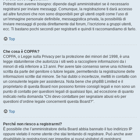
Potresti non averne bisogno: dipende dagli amministratori se è necessario
registrarsi per inviare messaggi. Comunque, la registrazione ti darà accesso
ad altre funzioni che non sono disponibili per gli utenti ospiti come l’uso di
un’immagine personale definibile, messaggistica privata, la possibilità di
inviare messaggi di posta direttamente dal forum, l’iscrizione a gruppi utenti,
ecc. Ti bastano pochi secondi per registrarti e quindi ti raccomandiamo di farlo.
Top
Che cosa è COPPA?
COPPA, o Legge sulla Privacy per la protezione dei minori del 1998, è una
legge statunitense che autorizza i siti web a raccogliere informazioni da i
minori di età inferiore a 13 anni. Per avere tale consenso serve una richiesta
scritta da parte del genitore o tutore legale, permettendo la registrazione delle
informazioni scritte dal minore. Se hai dubbi o incertezze, mettiti in contatto con
un consulente legale per assistenza. Nota bene che phpBB Limited e il
proprietario di questa Board non possono fornire consigli legali e non sono un
punto di contatto per questioni legali di qualsiasi tipo, ad eccezione di quanto
indicato nella domanda “Chi devo contattare per segnalare abusi e/o per
questioni d’ordine legale concernenti questa Board?”.
Top
Perché non riesco a registrarmi?
È possibile che l’amministratore della Board abbia bannato il tuo indirizzo IP
oppure vietato il nome utente che stai tentando di registrare. Può anche aver
disabilitato le registrazioni per impedire ai nuovi visitatori di registrarsi.