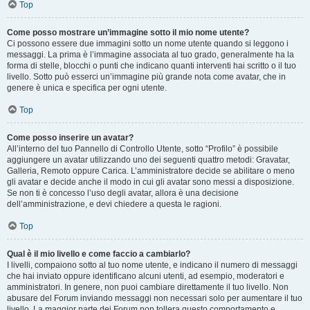
Top
Come posso mostrare un’immagine sotto il mio nome utente?
Ci possono essere due immagini sotto un nome utente quando si leggono i
messaggi. La prima è l’immagine associata al tuo grado, generalmente ha la
forma di stelle, blocchi o punti che indicano quanti interventi hai scritto o il tuo
livello. Sotto può esserci un’immagine più grande nota come avatar, che in
genere è unica e specifica per ogni utente.
Top
Come posso inserire un avatar?
All’interno del tuo Pannello di Controllo Utente, sotto “Profilo” è possibile
aggiungere un avatar utilizzando uno dei seguenti quattro metodi: Gravatar,
Galleria, Remoto oppure Carica. L’amministratore decide se abilitare o meno
gli avatar e decide anche il modo in cui gli avatar sono messi a disposizione.
Se non ti è concesso l’uso degli avatar, allora è una decisione
dell’amministrazione, e devi chiedere a questa le ragioni.
Top
Qual è il mio livello e come faccio a cambiarlo?
I livelli, compaiono sotto al tuo nome utente, e indicano il numero di messaggi
che hai inviato oppure identificano alcuni utenti, ad esempio, moderatori e
amministratori. In genere, non puoi cambiare direttamente il tuo livello. Non
abusare del Forum inviando messaggi non necessari solo per aumentare il tuo
livello. La maggior parte dei Forum non tollera questo comportamento e