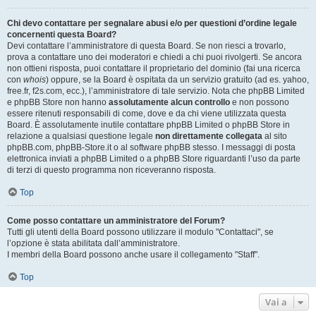
Chi devo contattare per segnalare abusi e/o per questioni d’ordine legale
concernenti questa Board?
Devi contattare l’amministratore di questa Board. Se non riesci a trovarlo,
prova a contattare uno dei moderatori e chiedi a chi puoi rivolgerti. Se ancora
non ottieni risposta, puoi contattare il proprietario del dominio (fai una ricerca
con
whois
) oppure, se la Board è ospitata da un servizio gratuito (ad es. yahoo,
free.fr, f2s.com, ecc.), l’amministratore di tale servizio. Nota che phpBB Limited
e phpBB Store non hanno
assolutamente alcun controllo
e non possono
essere ritenuti responsabili di come, dove e da chi viene utilizzata questa
Board. È assolutamente inutile contattare phpBB Limited o phpBB Store in
relazione a qualsiasi questione legale
non direttamente collegata
al sito
phpBB.com, phpBB-Store.it o al software phpBB stesso. I messaggi di posta
elettronica inviati a phpBB Limited o a phpBB Store riguardanti l’uso da parte
di terzi di questo programma non riceveranno risposta.
Top
Come posso contattare un amministratore del Forum?
Tutti gli utenti della Board possono utilizzare il modulo "Contattaci", se
l’opzione è stata abilitata dall’amministratore.
I membri della Board possono anche usare il collegamento "Staff".
Top
Vai a