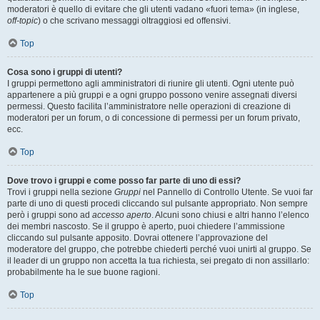
moderatori è quello di evitare che gli utenti vadano «fuori tema» (in inglese,
off-topic
) o che scrivano messaggi oltraggiosi ed offensivi.
Top
Cosa sono i gruppi di utenti?
I gruppi permettono agli amministratori di riunire gli utenti. Ogni utente può
appartenere a più gruppi e a ogni gruppo possono venire assegnati diversi
permessi. Questo facilita l’amministratore nelle operazioni di creazione di
moderatori per un forum, o di concessione di permessi per un forum privato,
ecc.
Top
Dove trovo i gruppi e come posso far parte di uno di essi?
Trovi i gruppi nella sezione
Gruppi
nel Pannello di Controllo Utente. Se vuoi far
parte di uno di questi procedi cliccando sul pulsante appropriato. Non sempre
però i gruppi sono ad
accesso aperto
. Alcuni sono chiusi e altri hanno l’elenco
dei membri nascosto. Se il gruppo è aperto, puoi chiedere l’ammissione
cliccando sul pulsante apposito. Dovrai ottenere l’approvazione del
moderatore del gruppo, che potrebbe chiederti perché vuoi unirti al gruppo. Se
il leader di un gruppo non accetta la tua richiesta, sei pregato di non assillarlo:
probabilmente ha le sue buone ragioni.
Top