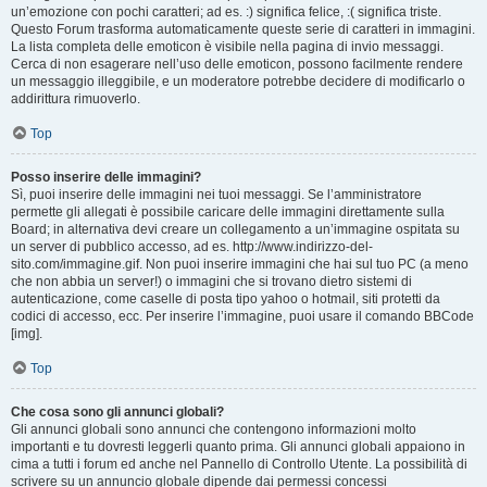
un’emozione con pochi caratteri; ad es. :) significa felice, :( significa triste.
Questo Forum trasforma automaticamente queste serie di caratteri in immagini.
La lista completa delle emoticon è visibile nella pagina di invio messaggi.
Cerca di non esagerare nell’uso delle emoticon, possono facilmente rendere
un messaggio illeggibile, e un moderatore potrebbe decidere di modificarlo o
addirittura rimuoverlo.
Top
Posso inserire delle immagini?
Sì, puoi inserire delle immagini nei tuoi messaggi. Se l’amministratore
permette gli allegati è possibile caricare delle immagini direttamente sulla
Board; in alternativa devi creare un collegamento a un’immagine ospitata su
un server di pubblico accesso, ad es. http://www.indirizzo-del-
sito.com/immagine.gif. Non puoi inserire immagini che hai sul tuo PC (a meno
che non abbia un server!) o immagini che si trovano dietro sistemi di
autenticazione, come caselle di posta tipo yahoo o hotmail, siti protetti da
codici di accesso, ecc. Per inserire l’immagine, puoi usare il comando BBCode
[img].
Top
Che cosa sono gli annunci globali?
Gli annunci globali sono annunci che contengono informazioni molto
importanti e tu dovresti leggerli quanto prima. Gli annunci globali appaiono in
cima a tutti i forum ed anche nel Pannello di Controllo Utente. La possibilità di
scrivere su un annuncio globale dipende dai permessi concessi