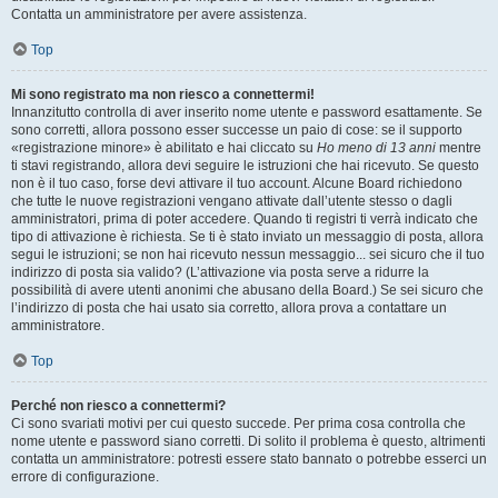
Contatta un amministratore per avere assistenza.
Top
Mi sono registrato ma non riesco a connettermi!
Innanzitutto controlla di aver inserito nome utente e password esattamente. Se
sono corretti, allora possono esser successe un paio di cose: se il supporto
«registrazione minore» è abilitato e hai cliccato su
Ho meno di 13 anni
mentre
ti stavi registrando, allora devi seguire le istruzioni che hai ricevuto. Se questo
non è il tuo caso, forse devi attivare il tuo account. Alcune Board richiedono
che tutte le nuove registrazioni vengano attivate dall’utente stesso o dagli
amministratori, prima di poter accedere. Quando ti registri ti verrà indicato che
tipo di attivazione è richiesta. Se ti è stato inviato un messaggio di posta, allora
segui le istruzioni; se non hai ricevuto nessun messaggio... sei sicuro che il tuo
indirizzo di posta sia valido? (L’attivazione via posta serve a ridurre la
possibilità di avere utenti anonimi che abusano della Board.) Se sei sicuro che
l’indirizzo di posta che hai usato sia corretto, allora prova a contattare un
amministratore.
Top
Perché non riesco a connettermi?
Ci sono svariati motivi per cui questo succede. Per prima cosa controlla che
nome utente e password siano corretti. Di solito il problema è questo, altrimenti
contatta un amministratore: potresti essere stato bannato o potrebbe esserci un
errore di configurazione.