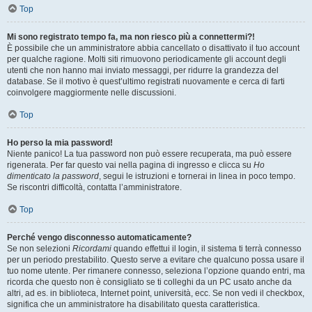
Top
Mi sono registrato tempo fa, ma non riesco più a connettermi?!
È possibile che un amministratore abbia cancellato o disattivato il tuo account
per qualche ragione. Molti siti rimuovono periodicamente gli account degli
utenti che non hanno mai inviato messaggi, per ridurre la grandezza del
database. Se il motivo è quest’ultimo registrati nuovamente e cerca di farti
coinvolgere maggiormente nelle discussioni.
Top
Ho perso la mia password!
Niente panico! La tua password non può essere recuperata, ma può essere
rigenerata. Per far questo vai nella pagina di ingresso e clicca su
Ho
dimenticato la password
, segui le istruzioni e tornerai in linea in poco tempo.
Se riscontri difficoltà, contatta l’amministratore.
Top
Perché vengo disconnesso automaticamente?
Se non selezioni
Ricordami
quando effettui il login, il sistema ti terrà connesso
per un periodo prestabilito. Questo serve a evitare che qualcuno possa usare il
tuo nome utente. Per rimanere connesso, seleziona l’opzione quando entri, ma
ricorda che questo non è consigliato se ti colleghi da un PC usato anche da
altri, ad es. in biblioteca, Internet point, università, ecc. Se non vedi il checkbox,
significa che un amministratore ha disabilitato questa caratteristica.