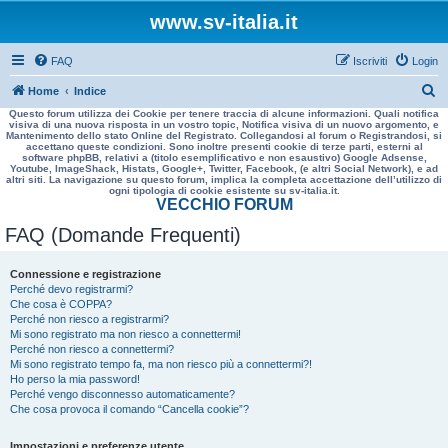
www.sv-italia.it
FAQ
Iscriviti
Login
C
Home
Indice
Questo forum utilizza dei Cookie per tenere traccia di alcune informazioni. Quali notifica
e
visiva di una nuova risposta in un vostro topic, Notifica visiva di un nuovo argomento, e
Mantenimento dello stato Online del Registrato. Collegandosi al forum o Registrandosi, si
r
accettano queste condizioni. Sono inoltre presenti cookie di terze parti, esterni al
software phpBB, relativi a (titolo esemplificativo e non esaustivo) Google Adsense,
c
Youtube, ImageShack, Histats, Google+, Twitter, Facebook, (e altri Social Network), e ad
altri siti. La navigazione su questo forum, implica la completa accettazione dell’utilizzo di
a
ogni tipologia di cookie esistente su sv-italia.it.
VECCHIO FORUM
FAQ (Domande Frequenti)
Connessione e registrazione
Perché devo registrarmi?
Che cosa è COPPA?
Perché non riesco a registrarmi?
Mi sono registrato ma non riesco a connettermi!
Perché non riesco a connettermi?
Mi sono registrato tempo fa, ma non riesco più a connettermi?!
Ho perso la mia password!
Perché vengo disconnesso automaticamente?
Che cosa provoca il comando “Cancella cookie”?
Impostazioni e preferenze utente