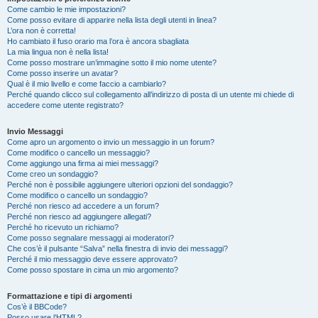
Come cambio le mie impostazioni?
Come posso evitare di apparire nella lista degli utenti in linea?
L’ora non è corretta!
Ho cambiato il fuso orario ma l’ora è ancora sbagliata
La mia lingua non è nella lista!
Come posso mostrare un’immagine sotto il mio nome utente?
Come posso inserire un avatar?
Qual è il mio livello e come faccio a cambiarlo?
Perché quando clicco sul collegamento all’indirizzo di posta di un utente mi chiede di
accedere come utente registrato?
Invio Messaggi
Come apro un argomento o invio un messaggio in un forum?
Come modifico o cancello un messaggio?
Come aggiungo una firma ai miei messaggi?
Come creo un sondaggio?
Perché non è possibile aggiungere ulteriori opzioni del sondaggio?
Come modifico o cancello un sondaggio?
Perché non riesco ad accedere a un forum?
Perché non riesco ad aggiungere allegati?
Perché ho ricevuto un richiamo?
Come posso segnalare messaggi ai moderatori?
Che cos’è il pulsante “Salva” nella finestra di invio dei messaggi?
Perché il mio messaggio deve essere approvato?
Come posso spostare in cima un mio argomento?
Formattazione e tipi di argomenti
Cos’è il BBCode?
Posso usare l’HTML?