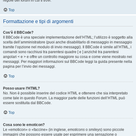
regole del forum in cui ti trovi.
Top
Formattazione e tipi di argomenti
Cos’è il BBCode?
Il BBCode è una speciale implementazione dell’HTML; l’utilizzo è soggetto alla
scelta dell’amministratore (puoi anche disabilitarlo di messaggio in messaggio
tramite l’opzione nel modulo di invio messaggi). Il BBCode è simile all’HTML, i
comandi sono racchiusi tra parentesi quadre [ e ] anziché tra parentesi
angolari < e > e offre un controllo maggiore su cosa e come viene mostrato nei
messaggi. Per maggiori informazioni sul BBCode leggi la guida presente nella
pagina per l’invio dei messaggi.
Top
Posso usare l’HTML?
No. Non è possibile inserire del codice HTML e ottenere che sia interpretato
come tale in questo Forum. La maggior parte delle funzioni dell’HTML può
essere sostituita dal BBCode.
Top
Cosa sono le emoticon?
Le «emoticon» o «faccine» (in inglese,
emoticons
o
smileys
) sono piccole
immagini che possono essere usate per esprimere una sensazione o