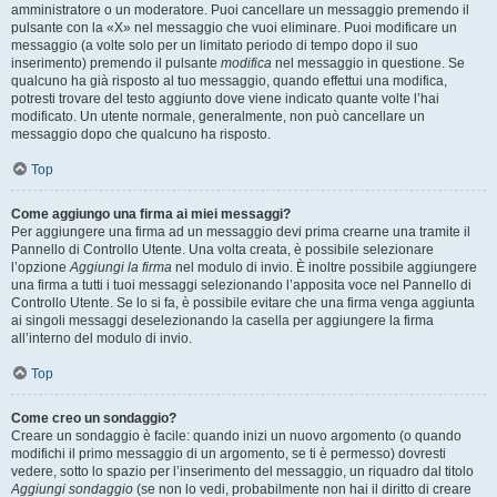
amministratore o un moderatore. Puoi cancellare un messaggio premendo il
pulsante con la «X» nel messaggio che vuoi eliminare. Puoi modificare un
messaggio (a volte solo per un limitato periodo di tempo dopo il suo
inserimento) premendo il pulsante
modifica
nel messaggio in questione. Se
qualcuno ha già risposto al tuo messaggio, quando effettui una modifica,
potresti trovare del testo aggiunto dove viene indicato quante volte l’hai
modificato. Un utente normale, generalmente, non può cancellare un
messaggio dopo che qualcuno ha risposto.
Top
Come aggiungo una firma ai miei messaggi?
Per aggiungere una firma ad un messaggio devi prima crearne una tramite il
Pannello di Controllo Utente. Una volta creata, è possibile selezionare
l’opzione
Aggiungi la firma
nel modulo di invio. È inoltre possibile aggiungere
una firma a tutti i tuoi messaggi selezionando l’apposita voce nel Pannello di
Controllo Utente. Se lo si fa, è possibile evitare che una firma venga aggiunta
ai singoli messaggi deselezionando la casella per aggiungere la firma
all’interno del modulo di invio.
Top
Come creo un sondaggio?
Creare un sondaggio è facile: quando inizi un nuovo argomento (o quando
modifichi il primo messaggio di un argomento, se ti è permesso) dovresti
vedere, sotto lo spazio per l’inserimento del messaggio, un riquadro dal titolo
Aggiungi sondaggio
(se non lo vedi, probabilmente non hai il diritto di creare