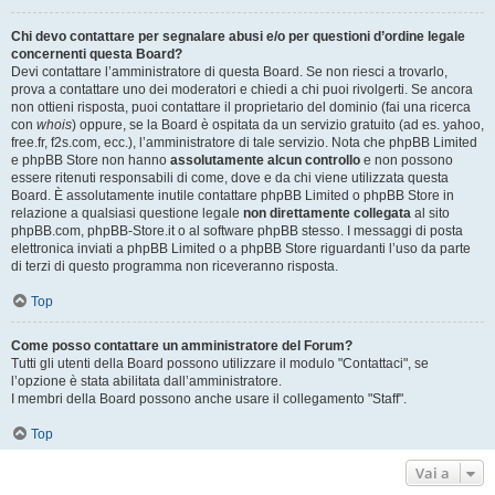
Chi devo contattare per segnalare abusi e/o per questioni d’ordine legale
concernenti questa Board?
Devi contattare l’amministratore di questa Board. Se non riesci a trovarlo,
prova a contattare uno dei moderatori e chiedi a chi puoi rivolgerti. Se ancora
non ottieni risposta, puoi contattare il proprietario del dominio (fai una ricerca
con
whois
) oppure, se la Board è ospitata da un servizio gratuito (ad es. yahoo,
free.fr, f2s.com, ecc.), l’amministratore di tale servizio. Nota che phpBB Limited
e phpBB Store non hanno
assolutamente alcun controllo
e non possono
essere ritenuti responsabili di come, dove e da chi viene utilizzata questa
Board. È assolutamente inutile contattare phpBB Limited o phpBB Store in
relazione a qualsiasi questione legale
non direttamente collegata
al sito
phpBB.com, phpBB-Store.it o al software phpBB stesso. I messaggi di posta
elettronica inviati a phpBB Limited o a phpBB Store riguardanti l’uso da parte
di terzi di questo programma non riceveranno risposta.
Top
Come posso contattare un amministratore del Forum?
Tutti gli utenti della Board possono utilizzare il modulo "Contattaci", se
l’opzione è stata abilitata dall’amministratore.
I membri della Board possono anche usare il collegamento "Staff".
Top
Vai a