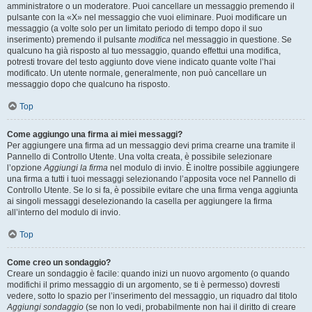
amministratore o un moderatore. Puoi cancellare un messaggio premendo il
pulsante con la «X» nel messaggio che vuoi eliminare. Puoi modificare un
messaggio (a volte solo per un limitato periodo di tempo dopo il suo
inserimento) premendo il pulsante
modifica
nel messaggio in questione. Se
qualcuno ha già risposto al tuo messaggio, quando effettui una modifica,
potresti trovare del testo aggiunto dove viene indicato quante volte l’hai
modificato. Un utente normale, generalmente, non può cancellare un
messaggio dopo che qualcuno ha risposto.
Top
Come aggiungo una firma ai miei messaggi?
Per aggiungere una firma ad un messaggio devi prima crearne una tramite il
Pannello di Controllo Utente. Una volta creata, è possibile selezionare
l’opzione
Aggiungi la firma
nel modulo di invio. È inoltre possibile aggiungere
una firma a tutti i tuoi messaggi selezionando l’apposita voce nel Pannello di
Controllo Utente. Se lo si fa, è possibile evitare che una firma venga aggiunta
ai singoli messaggi deselezionando la casella per aggiungere la firma
all’interno del modulo di invio.
Top
Come creo un sondaggio?
Creare un sondaggio è facile: quando inizi un nuovo argomento (o quando
modifichi il primo messaggio di un argomento, se ti è permesso) dovresti
vedere, sotto lo spazio per l’inserimento del messaggio, un riquadro dal titolo
Aggiungi sondaggio
(se non lo vedi, probabilmente non hai il diritto di creare