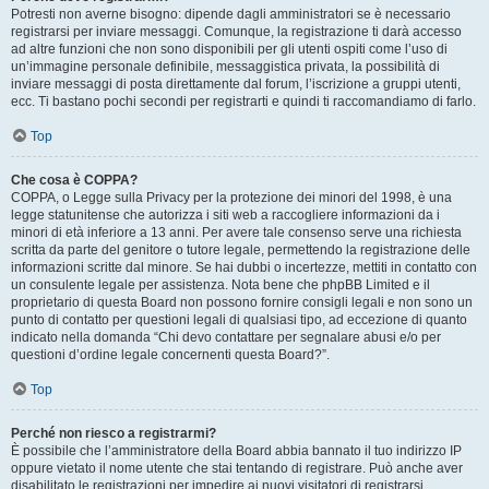
Potresti non averne bisogno: dipende dagli amministratori se è necessario
registrarsi per inviare messaggi. Comunque, la registrazione ti darà accesso
ad altre funzioni che non sono disponibili per gli utenti ospiti come l’uso di
un’immagine personale definibile, messaggistica privata, la possibilità di
inviare messaggi di posta direttamente dal forum, l’iscrizione a gruppi utenti,
ecc. Ti bastano pochi secondi per registrarti e quindi ti raccomandiamo di farlo.
Top
Che cosa è COPPA?
COPPA, o Legge sulla Privacy per la protezione dei minori del 1998, è una
legge statunitense che autorizza i siti web a raccogliere informazioni da i
minori di età inferiore a 13 anni. Per avere tale consenso serve una richiesta
scritta da parte del genitore o tutore legale, permettendo la registrazione delle
informazioni scritte dal minore. Se hai dubbi o incertezze, mettiti in contatto con
un consulente legale per assistenza. Nota bene che phpBB Limited e il
proprietario di questa Board non possono fornire consigli legali e non sono un
punto di contatto per questioni legali di qualsiasi tipo, ad eccezione di quanto
indicato nella domanda “Chi devo contattare per segnalare abusi e/o per
questioni d’ordine legale concernenti questa Board?”.
Top
Perché non riesco a registrarmi?
È possibile che l’amministratore della Board abbia bannato il tuo indirizzo IP
oppure vietato il nome utente che stai tentando di registrare. Può anche aver
disabilitato le registrazioni per impedire ai nuovi visitatori di registrarsi.