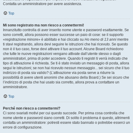
Contatta un amministratore per avere assistenza.
Top
Mi sono registrato ma non riesco a connettermi!
Innanzitutto controlla di aver inserito nome utente e password esattamente. Se
sono corretti, allora possono esser successe un paio di cose: se il supporto
«registrazione minore» è abilitato e hai cliccato su
Ho meno di 13 anni
mentre
ti stavi registrando, allora devi seguire le istruzioni che hai ricevuto. Se questo
non è il tuo caso, forse devi attivare il tuo account. Alcune Board richiedono
che tutte le nuove registrazioni vengano attivate dall’utente stesso o dagli
amministratori, prima di poter accedere. Quando ti registri ti verrà indicato che
tipo di attivazione è richiesta. Se ti è stato inviato un messaggio di posta, allora
segui le istruzioni; se non hai ricevuto nessun messaggio... sei sicuro che il tuo
indirizzo di posta sia valido? (L’attivazione via posta serve a ridurre la
possibilità di avere utenti anonimi che abusano della Board.) Se sei sicuro che
l’indirizzo di posta che hai usato sia corretto, allora prova a contattare un
amministratore.
Top
Perché non riesco a connettermi?
Ci sono svariati motivi per cui questo succede. Per prima cosa controlla che
nome utente e password siano corretti. Di solito il problema è questo, altrimenti
contatta un amministratore: potresti essere stato bannato o potrebbe esserci un
errore di configurazione.