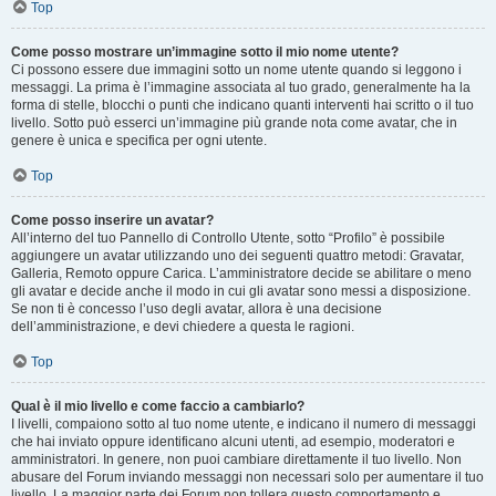
Top
Come posso mostrare un’immagine sotto il mio nome utente?
Ci possono essere due immagini sotto un nome utente quando si leggono i
messaggi. La prima è l’immagine associata al tuo grado, generalmente ha la
forma di stelle, blocchi o punti che indicano quanti interventi hai scritto o il tuo
livello. Sotto può esserci un’immagine più grande nota come avatar, che in
genere è unica e specifica per ogni utente.
Top
Come posso inserire un avatar?
All’interno del tuo Pannello di Controllo Utente, sotto “Profilo” è possibile
aggiungere un avatar utilizzando uno dei seguenti quattro metodi: Gravatar,
Galleria, Remoto oppure Carica. L’amministratore decide se abilitare o meno
gli avatar e decide anche il modo in cui gli avatar sono messi a disposizione.
Se non ti è concesso l’uso degli avatar, allora è una decisione
dell’amministrazione, e devi chiedere a questa le ragioni.
Top
Qual è il mio livello e come faccio a cambiarlo?
I livelli, compaiono sotto al tuo nome utente, e indicano il numero di messaggi
che hai inviato oppure identificano alcuni utenti, ad esempio, moderatori e
amministratori. In genere, non puoi cambiare direttamente il tuo livello. Non
abusare del Forum inviando messaggi non necessari solo per aumentare il tuo
livello. La maggior parte dei Forum non tollera questo comportamento e