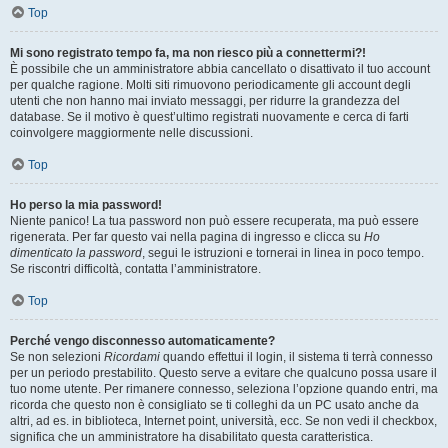
Top
Mi sono registrato tempo fa, ma non riesco più a connettermi?!
È possibile che un amministratore abbia cancellato o disattivato il tuo account
per qualche ragione. Molti siti rimuovono periodicamente gli account degli
utenti che non hanno mai inviato messaggi, per ridurre la grandezza del
database. Se il motivo è quest’ultimo registrati nuovamente e cerca di farti
coinvolgere maggiormente nelle discussioni.
Top
Ho perso la mia password!
Niente panico! La tua password non può essere recuperata, ma può essere
rigenerata. Per far questo vai nella pagina di ingresso e clicca su
Ho
dimenticato la password
, segui le istruzioni e tornerai in linea in poco tempo.
Se riscontri difficoltà, contatta l’amministratore.
Top
Perché vengo disconnesso automaticamente?
Se non selezioni
Ricordami
quando effettui il login, il sistema ti terrà connesso
per un periodo prestabilito. Questo serve a evitare che qualcuno possa usare il
tuo nome utente. Per rimanere connesso, seleziona l’opzione quando entri, ma
ricorda che questo non è consigliato se ti colleghi da un PC usato anche da
altri, ad es. in biblioteca, Internet point, università, ecc. Se non vedi il checkbox,
significa che un amministratore ha disabilitato questa caratteristica.