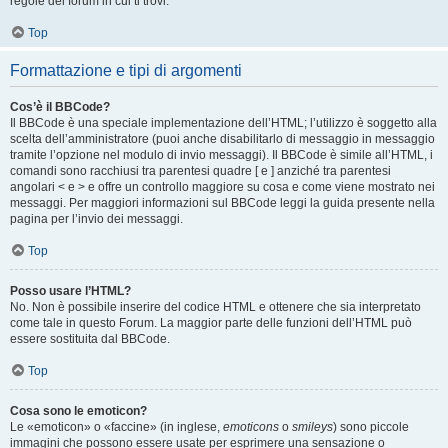
regole del forum in cui ti trovi.
Top
Formattazione e tipi di argomenti
Cos’è il BBCode?
Il BBCode è una speciale implementazione dell’HTML; l’utilizzo è soggetto alla
scelta dell’amministratore (puoi anche disabilitarlo di messaggio in messaggio
tramite l’opzione nel modulo di invio messaggi). Il BBCode è simile all’HTML, i
comandi sono racchiusi tra parentesi quadre [ e ] anziché tra parentesi
angolari < e > e offre un controllo maggiore su cosa e come viene mostrato nei
messaggi. Per maggiori informazioni sul BBCode leggi la guida presente nella
pagina per l’invio dei messaggi.
Top
Posso usare l’HTML?
No. Non è possibile inserire del codice HTML e ottenere che sia interpretato
come tale in questo Forum. La maggior parte delle funzioni dell’HTML può
essere sostituita dal BBCode.
Top
Cosa sono le emoticon?
Le «emoticon» o «faccine» (in inglese,
emoticons
o
smileys
) sono piccole
immagini che possono essere usate per esprimere una sensazione o