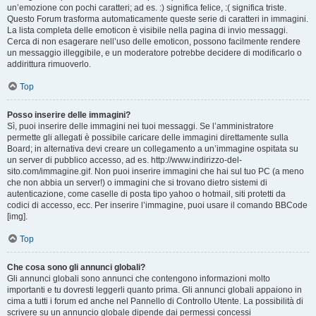
un’emozione con pochi caratteri; ad es. :) significa felice, :( significa triste.
Questo Forum trasforma automaticamente queste serie di caratteri in immagini.
La lista completa delle emoticon è visibile nella pagina di invio messaggi.
Cerca di non esagerare nell’uso delle emoticon, possono facilmente rendere
un messaggio illeggibile, e un moderatore potrebbe decidere di modificarlo o
addirittura rimuoverlo.
Top
Posso inserire delle immagini?
Sì, puoi inserire delle immagini nei tuoi messaggi. Se l’amministratore
permette gli allegati è possibile caricare delle immagini direttamente sulla
Board; in alternativa devi creare un collegamento a un’immagine ospitata su
un server di pubblico accesso, ad es. http://www.indirizzo-del-
sito.com/immagine.gif. Non puoi inserire immagini che hai sul tuo PC (a meno
che non abbia un server!) o immagini che si trovano dietro sistemi di
autenticazione, come caselle di posta tipo yahoo o hotmail, siti protetti da
codici di accesso, ecc. Per inserire l’immagine, puoi usare il comando BBCode
[img].
Top
Che cosa sono gli annunci globali?
Gli annunci globali sono annunci che contengono informazioni molto
importanti e tu dovresti leggerli quanto prima. Gli annunci globali appaiono in
cima a tutti i forum ed anche nel Pannello di Controllo Utente. La possibilità di
scrivere su un annuncio globale dipende dai permessi concessi