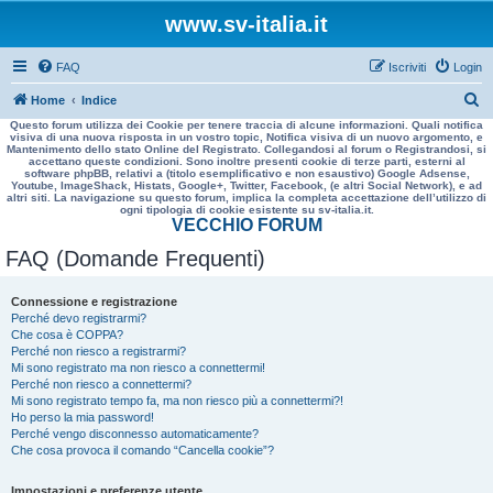
www.sv-italia.it
FAQ
Iscriviti
Login
C
Home
Indice
Questo forum utilizza dei Cookie per tenere traccia di alcune informazioni. Quali notifica
e
visiva di una nuova risposta in un vostro topic, Notifica visiva di un nuovo argomento, e
Mantenimento dello stato Online del Registrato. Collegandosi al forum o Registrandosi, si
r
accettano queste condizioni. Sono inoltre presenti cookie di terze parti, esterni al
software phpBB, relativi a (titolo esemplificativo e non esaustivo) Google Adsense,
c
Youtube, ImageShack, Histats, Google+, Twitter, Facebook, (e altri Social Network), e ad
altri siti. La navigazione su questo forum, implica la completa accettazione dell’utilizzo di
a
ogni tipologia di cookie esistente su sv-italia.it.
VECCHIO FORUM
FAQ (Domande Frequenti)
Connessione e registrazione
Perché devo registrarmi?
Che cosa è COPPA?
Perché non riesco a registrarmi?
Mi sono registrato ma non riesco a connettermi!
Perché non riesco a connettermi?
Mi sono registrato tempo fa, ma non riesco più a connettermi?!
Ho perso la mia password!
Perché vengo disconnesso automaticamente?
Che cosa provoca il comando “Cancella cookie”?
Impostazioni e preferenze utente