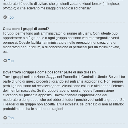
moderatori è quello di evitare che gli utenti vadano «fuori tema» (in inglese,
off-topic
) o che scrivano messaggi oltraggiosi ed offensivi.
Top
Cosa sono i gruppi di utenti?
I gruppi permettono agli amministratori di riunire gli utenti. Ogni utente può
appartenere a più gruppi e a ogni gruppo possono venire assegnati diversi
permessi. Questo facilita l’amministratore nelle operazioni di creazione di
moderatori per un forum, o di concessione di permessi per un forum privato,
ecc.
Top
Dove trovo i gruppi e come posso far parte di uno di essi?
Trovi i gruppi nella sezione
Gruppi
nel Pannello di Controllo Utente. Se vuoi far
parte di uno di questi procedi cliccando sul pulsante appropriato. Non sempre
però i gruppi sono ad
accesso aperto
. Alcuni sono chiusi e altri hanno l’elenco
dei membri nascosto. Se il gruppo è aperto, puoi chiedere l’ammissione
cliccando sul pulsante apposito. Dovrai ottenere l’approvazione del
moderatore del gruppo, che potrebbe chiederti perché vuoi unirti al gruppo. Se
il leader di un gruppo non accetta la tua richiesta, sei pregato di non assillarlo:
probabilmente ha le sue buone ragioni.
Top