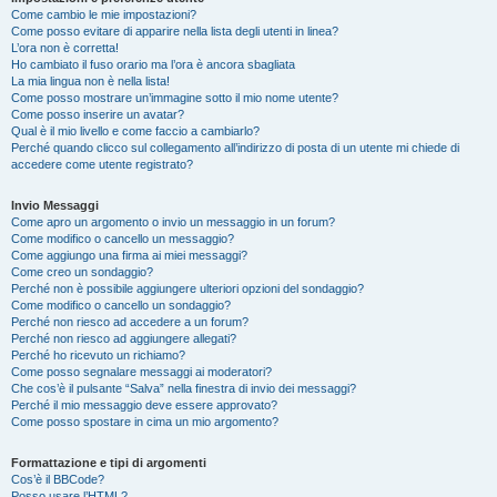
Come cambio le mie impostazioni?
Come posso evitare di apparire nella lista degli utenti in linea?
L’ora non è corretta!
Ho cambiato il fuso orario ma l’ora è ancora sbagliata
La mia lingua non è nella lista!
Come posso mostrare un’immagine sotto il mio nome utente?
Come posso inserire un avatar?
Qual è il mio livello e come faccio a cambiarlo?
Perché quando clicco sul collegamento all’indirizzo di posta di un utente mi chiede di
accedere come utente registrato?
Invio Messaggi
Come apro un argomento o invio un messaggio in un forum?
Come modifico o cancello un messaggio?
Come aggiungo una firma ai miei messaggi?
Come creo un sondaggio?
Perché non è possibile aggiungere ulteriori opzioni del sondaggio?
Come modifico o cancello un sondaggio?
Perché non riesco ad accedere a un forum?
Perché non riesco ad aggiungere allegati?
Perché ho ricevuto un richiamo?
Come posso segnalare messaggi ai moderatori?
Che cos’è il pulsante “Salva” nella finestra di invio dei messaggi?
Perché il mio messaggio deve essere approvato?
Come posso spostare in cima un mio argomento?
Formattazione e tipi di argomenti
Cos’è il BBCode?
Posso usare l’HTML?