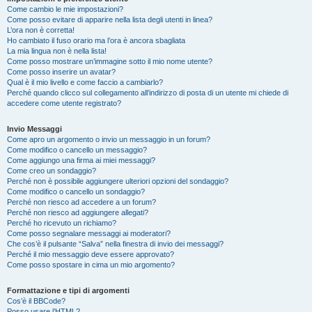
Come cambio le mie impostazioni?
Come posso evitare di apparire nella lista degli utenti in linea?
L’ora non è corretta!
Ho cambiato il fuso orario ma l’ora è ancora sbagliata
La mia lingua non è nella lista!
Come posso mostrare un’immagine sotto il mio nome utente?
Come posso inserire un avatar?
Qual è il mio livello e come faccio a cambiarlo?
Perché quando clicco sul collegamento all’indirizzo di posta di un utente mi chiede di
accedere come utente registrato?
Invio Messaggi
Come apro un argomento o invio un messaggio in un forum?
Come modifico o cancello un messaggio?
Come aggiungo una firma ai miei messaggi?
Come creo un sondaggio?
Perché non è possibile aggiungere ulteriori opzioni del sondaggio?
Come modifico o cancello un sondaggio?
Perché non riesco ad accedere a un forum?
Perché non riesco ad aggiungere allegati?
Perché ho ricevuto un richiamo?
Come posso segnalare messaggi ai moderatori?
Che cos’è il pulsante “Salva” nella finestra di invio dei messaggi?
Perché il mio messaggio deve essere approvato?
Come posso spostare in cima un mio argomento?
Formattazione e tipi di argomenti
Cos’è il BBCode?
Posso usare l’HTML?