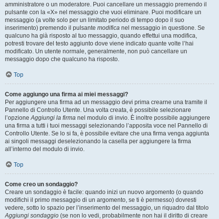
amministratore o un moderatore. Puoi cancellare un messaggio premendo il
pulsante con la «X» nel messaggio che vuoi eliminare. Puoi modificare un
messaggio (a volte solo per un limitato periodo di tempo dopo il suo
inserimento) premendo il pulsante
modifica
nel messaggio in questione. Se
qualcuno ha già risposto al tuo messaggio, quando effettui una modifica,
potresti trovare del testo aggiunto dove viene indicato quante volte l’hai
modificato. Un utente normale, generalmente, non può cancellare un
messaggio dopo che qualcuno ha risposto.
Top
Come aggiungo una firma ai miei messaggi?
Per aggiungere una firma ad un messaggio devi prima crearne una tramite il
Pannello di Controllo Utente. Una volta creata, è possibile selezionare
l’opzione
Aggiungi la firma
nel modulo di invio. È inoltre possibile aggiungere
una firma a tutti i tuoi messaggi selezionando l’apposita voce nel Pannello di
Controllo Utente. Se lo si fa, è possibile evitare che una firma venga aggiunta
ai singoli messaggi deselezionando la casella per aggiungere la firma
all’interno del modulo di invio.
Top
Come creo un sondaggio?
Creare un sondaggio è facile: quando inizi un nuovo argomento (o quando
modifichi il primo messaggio di un argomento, se ti è permesso) dovresti
vedere, sotto lo spazio per l’inserimento del messaggio, un riquadro dal titolo
Aggiungi sondaggio
(se non lo vedi, probabilmente non hai il diritto di creare