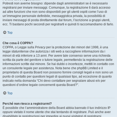
Potresti non averne bisogno: dipende dagli amministratori se è necessario
registrarsi per inviare messaggi. Comunque, la registrazione ti darà accesso
ad altre funzioni che non sono disponibili per gli utenti ospiti come l’uso di
un’immagine personale definibile, messaggistica privata, la possibilità di
inviare messaggi di posta direttamente dal forum, l’iscrizione a gruppi utenti,
ecc. Ti bastano pochi secondi per registrarti e quindi ti raccomandiamo di farlo.
Top
Che cosa è COPPA?
COPPA, o Legge sulla Privacy per la protezione dei minori del 1998, è una
legge statunitense che autorizza i siti web a raccogliere informazioni da i
minori di età inferiore a 13 anni. Per avere tale consenso serve una richiesta
scritta da parte del genitore o tutore legale, permettendo la registrazione delle
informazioni scritte dal minore. Se hai dubbi o incertezze, mettiti in contatto con
un consulente legale per assistenza. Nota bene che phpBB Limited e il
proprietario di questa Board non possono fornire consigli legali e non sono un
punto di contatto per questioni legali di qualsiasi tipo, ad eccezione di quanto
indicato nella domanda “Chi devo contattare per segnalare abusi e/o per
questioni d’ordine legale concernenti questa Board?”.
Top
Perché non riesco a registrarmi?
È possibile che l’amministratore della Board abbia bannato il tuo indirizzo IP
oppure vietato il nome utente che stai tentando di registrare. Può anche aver
disabilitato le registrazioni per impedire ai nuovi visitatori di registrarsi.