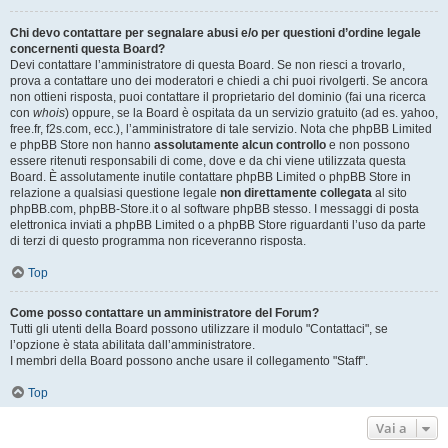
Chi devo contattare per segnalare abusi e/o per questioni d’ordine legale
concernenti questa Board?
Devi contattare l’amministratore di questa Board. Se non riesci a trovarlo,
prova a contattare uno dei moderatori e chiedi a chi puoi rivolgerti. Se ancora
non ottieni risposta, puoi contattare il proprietario del dominio (fai una ricerca
con
whois
) oppure, se la Board è ospitata da un servizio gratuito (ad es. yahoo,
free.fr, f2s.com, ecc.), l’amministratore di tale servizio. Nota che phpBB Limited
e phpBB Store non hanno
assolutamente alcun controllo
e non possono
essere ritenuti responsabili di come, dove e da chi viene utilizzata questa
Board. È assolutamente inutile contattare phpBB Limited o phpBB Store in
relazione a qualsiasi questione legale
non direttamente collegata
al sito
phpBB.com, phpBB-Store.it o al software phpBB stesso. I messaggi di posta
elettronica inviati a phpBB Limited o a phpBB Store riguardanti l’uso da parte
di terzi di questo programma non riceveranno risposta.
Top
Come posso contattare un amministratore del Forum?
Tutti gli utenti della Board possono utilizzare il modulo "Contattaci", se
l’opzione è stata abilitata dall’amministratore.
I membri della Board possono anche usare il collegamento "Staff".
Top
Vai a