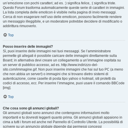
un’emozione con pochi caratteri; ad es. :) significa felice, :( significa triste.
Questo Forum trasforma automaticamente queste serie di caratteri in immagini.
La lista completa delle emoticon è visibile nella pagina di invio messaggi.
Cerca di non esagerare nell’uso delle emoticon, possono facilmente rendere
un messaggio illeggibile, e un moderatore potrebbe decidere di modificarlo o
addirittura rimuoverlo.
Top
Posso inserire delle immagini?
Sì, puoi inserire delle immagini nei tuoi messaggi. Se l’amministratore
permette gli allegati è possibile caricare delle immagini direttamente sulla
Board; in alternativa devi creare un collegamento a un’immagine ospitata su
un server di pubblico accesso, ad es. http://www.indirizzo-del-
sito.com/immagine.gif. Non puoi inserire immagini che hai sul tuo PC (a meno
che non abbia un server!) o immagini che si trovano dietro sistemi di
autenticazione, come caselle di posta tipo yahoo o hotmail, siti protetti da
codici di accesso, ecc. Per inserire l’immagine, puoi usare il comando BBCode
[img].
Top
Che cosa sono gli annunci globali?
Gli annunci globali sono annunci che contengono informazioni molto
importanti e tu dovresti leggerli quanto prima. Gli annunci globali appaiono in
cima a tutti i forum ed anche nel Pannello di Controllo Utente. La possibilità di
scrivere su un annuncio globale dipende dai permessi concessi