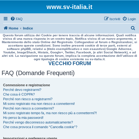
www.sv-italia.it
FAQ
Iscriviti
Login
C
Home
Indice
Questo forum utilizza dei Cookie per tenere traccia di alcune informazioni. Quali notifica
e
visiva di una nuova risposta in un vostro topic, Notifica visiva di un nuovo argomento, e
Mantenimento dello stato Online del Registrato. Collegandosi al forum o Registrandosi, si
r
accettano queste condizioni. Sono inoltre presenti cookie di terze parti, esterni al
software phpBB, relativi a (titolo esemplificativo e non esaustivo) Google Adsense,
c
Youtube, ImageShack, Histats, Google+, Twitter, Facebook, (e altri Social Network), e ad
altri siti. La navigazione su questo forum, implica la completa accettazione dell’utilizzo di
a
ogni tipologia di cookie esistente su sv-italia.it.
VECCHIO FORUM
FAQ (Domande Frequenti)
Connessione e registrazione
Perché devo registrarmi?
Che cosa è COPPA?
Perché non riesco a registrarmi?
Mi sono registrato ma non riesco a connettermi!
Perché non riesco a connettermi?
Mi sono registrato tempo fa, ma non riesco più a connettermi?!
Ho perso la mia password!
Perché vengo disconnesso automaticamente?
Che cosa provoca il comando “Cancella cookie”?
Impostazioni e preferenze utente