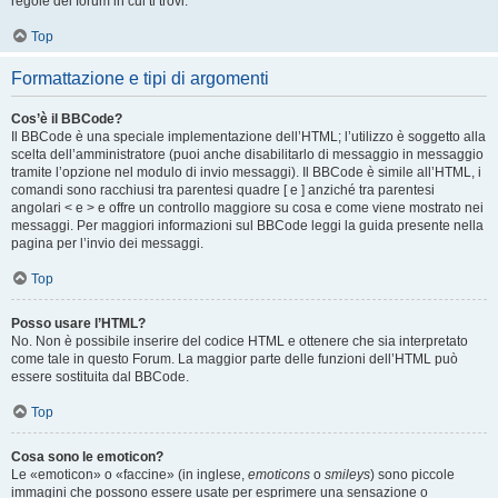
regole del forum in cui ti trovi.
Top
Formattazione e tipi di argomenti
Cos’è il BBCode?
Il BBCode è una speciale implementazione dell’HTML; l’utilizzo è soggetto alla
scelta dell’amministratore (puoi anche disabilitarlo di messaggio in messaggio
tramite l’opzione nel modulo di invio messaggi). Il BBCode è simile all’HTML, i
comandi sono racchiusi tra parentesi quadre [ e ] anziché tra parentesi
angolari < e > e offre un controllo maggiore su cosa e come viene mostrato nei
messaggi. Per maggiori informazioni sul BBCode leggi la guida presente nella
pagina per l’invio dei messaggi.
Top
Posso usare l’HTML?
No. Non è possibile inserire del codice HTML e ottenere che sia interpretato
come tale in questo Forum. La maggior parte delle funzioni dell’HTML può
essere sostituita dal BBCode.
Top
Cosa sono le emoticon?
Le «emoticon» o «faccine» (in inglese,
emoticons
o
smileys
) sono piccole
immagini che possono essere usate per esprimere una sensazione o