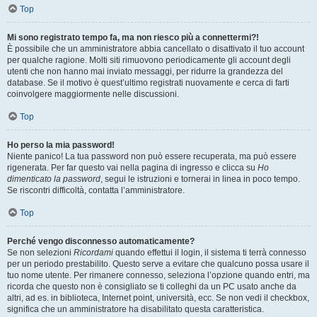
Top
Mi sono registrato tempo fa, ma non riesco più a connettermi?!
È possibile che un amministratore abbia cancellato o disattivato il tuo account
per qualche ragione. Molti siti rimuovono periodicamente gli account degli
utenti che non hanno mai inviato messaggi, per ridurre la grandezza del
database. Se il motivo è quest’ultimo registrati nuovamente e cerca di farti
coinvolgere maggiormente nelle discussioni.
Top
Ho perso la mia password!
Niente panico! La tua password non può essere recuperata, ma può essere
rigenerata. Per far questo vai nella pagina di ingresso e clicca su
Ho
dimenticato la password
, segui le istruzioni e tornerai in linea in poco tempo.
Se riscontri difficoltà, contatta l’amministratore.
Top
Perché vengo disconnesso automaticamente?
Se non selezioni
Ricordami
quando effettui il login, il sistema ti terrà connesso
per un periodo prestabilito. Questo serve a evitare che qualcuno possa usare il
tuo nome utente. Per rimanere connesso, seleziona l’opzione quando entri, ma
ricorda che questo non è consigliato se ti colleghi da un PC usato anche da
altri, ad es. in biblioteca, Internet point, università, ecc. Se non vedi il checkbox,
significa che un amministratore ha disabilitato questa caratteristica.