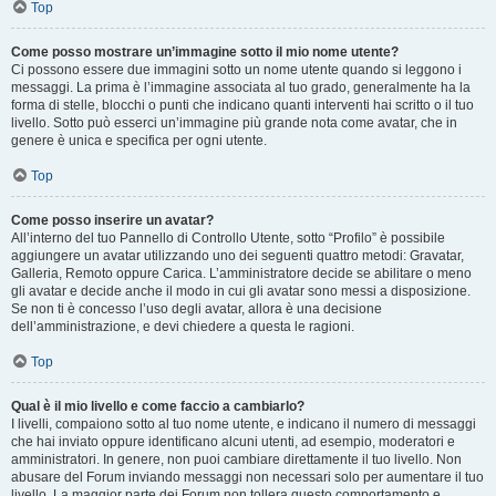
Top
Come posso mostrare un’immagine sotto il mio nome utente?
Ci possono essere due immagini sotto un nome utente quando si leggono i
messaggi. La prima è l’immagine associata al tuo grado, generalmente ha la
forma di stelle, blocchi o punti che indicano quanti interventi hai scritto o il tuo
livello. Sotto può esserci un’immagine più grande nota come avatar, che in
genere è unica e specifica per ogni utente.
Top
Come posso inserire un avatar?
All’interno del tuo Pannello di Controllo Utente, sotto “Profilo” è possibile
aggiungere un avatar utilizzando uno dei seguenti quattro metodi: Gravatar,
Galleria, Remoto oppure Carica. L’amministratore decide se abilitare o meno
gli avatar e decide anche il modo in cui gli avatar sono messi a disposizione.
Se non ti è concesso l’uso degli avatar, allora è una decisione
dell’amministrazione, e devi chiedere a questa le ragioni.
Top
Qual è il mio livello e come faccio a cambiarlo?
I livelli, compaiono sotto al tuo nome utente, e indicano il numero di messaggi
che hai inviato oppure identificano alcuni utenti, ad esempio, moderatori e
amministratori. In genere, non puoi cambiare direttamente il tuo livello. Non
abusare del Forum inviando messaggi non necessari solo per aumentare il tuo
livello. La maggior parte dei Forum non tollera questo comportamento e