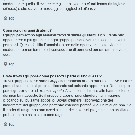
moderatori è quello di evitare che gli utenti vadano «fuori tema» (in inglese,
off-topic
) o che scrivano messaggi oltraggiosi ed offensivi.
Top
Cosa sono i gruppi di utenti?
I gruppi permettono agli amministratori di riunire gli utenti. Ogni utente può
appartenere a più gruppi e a ogni gruppo possono venire assegnati diversi
permessi. Questo facilita l’amministratore nelle operazioni di creazione di
moderatori per un forum, o di concessione di permessi per un forum privato,
ecc.
Top
Dove trovo i gruppi e come posso far parte di uno di essi?
Trovi i gruppi nella sezione
Gruppi
nel Pannello di Controllo Utente. Se vuoi far
parte di uno di questi procedi cliccando sul pulsante appropriato. Non sempre
però i gruppi sono ad
accesso aperto
. Alcuni sono chiusi e altri hanno l’elenco
dei membri nascosto. Se il gruppo è aperto, puoi chiedere l’ammissione
cliccando sul pulsante apposito. Dovrai ottenere l’approvazione del
moderatore del gruppo, che potrebbe chiederti perché vuoi unirti al gruppo. Se
il leader di un gruppo non accetta la tua richiesta, sei pregato di non assillarlo:
probabilmente ha le sue buone ragioni.
Top