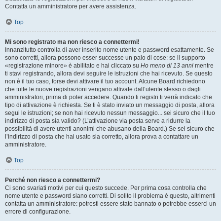
Contatta un amministratore per avere assistenza.
Top
Mi sono registrato ma non riesco a connettermi!
Innanzitutto controlla di aver inserito nome utente e password esattamente. Se
sono corretti, allora possono esser successe un paio di cose: se il supporto
«registrazione minore» è abilitato e hai cliccato su
Ho meno di 13 anni
mentre
ti stavi registrando, allora devi seguire le istruzioni che hai ricevuto. Se questo
non è il tuo caso, forse devi attivare il tuo account. Alcune Board richiedono
che tutte le nuove registrazioni vengano attivate dall’utente stesso o dagli
amministratori, prima di poter accedere. Quando ti registri ti verrà indicato che
tipo di attivazione è richiesta. Se ti è stato inviato un messaggio di posta, allora
segui le istruzioni; se non hai ricevuto nessun messaggio... sei sicuro che il tuo
indirizzo di posta sia valido? (L’attivazione via posta serve a ridurre la
possibilità di avere utenti anonimi che abusano della Board.) Se sei sicuro che
l’indirizzo di posta che hai usato sia corretto, allora prova a contattare un
amministratore.
Top
Perché non riesco a connettermi?
Ci sono svariati motivi per cui questo succede. Per prima cosa controlla che
nome utente e password siano corretti. Di solito il problema è questo, altrimenti
contatta un amministratore: potresti essere stato bannato o potrebbe esserci un
errore di configurazione.