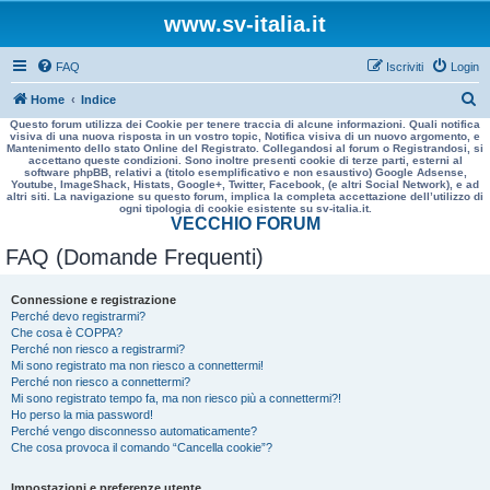
www.sv-italia.it
FAQ
Iscriviti
Login
C
Home
Indice
Questo forum utilizza dei Cookie per tenere traccia di alcune informazioni. Quali notifica
e
visiva di una nuova risposta in un vostro topic, Notifica visiva di un nuovo argomento, e
Mantenimento dello stato Online del Registrato. Collegandosi al forum o Registrandosi, si
r
accettano queste condizioni. Sono inoltre presenti cookie di terze parti, esterni al
software phpBB, relativi a (titolo esemplificativo e non esaustivo) Google Adsense,
c
Youtube, ImageShack, Histats, Google+, Twitter, Facebook, (e altri Social Network), e ad
altri siti. La navigazione su questo forum, implica la completa accettazione dell’utilizzo di
a
ogni tipologia di cookie esistente su sv-italia.it.
VECCHIO FORUM
FAQ (Domande Frequenti)
Connessione e registrazione
Perché devo registrarmi?
Che cosa è COPPA?
Perché non riesco a registrarmi?
Mi sono registrato ma non riesco a connettermi!
Perché non riesco a connettermi?
Mi sono registrato tempo fa, ma non riesco più a connettermi?!
Ho perso la mia password!
Perché vengo disconnesso automaticamente?
Che cosa provoca il comando “Cancella cookie”?
Impostazioni e preferenze utente