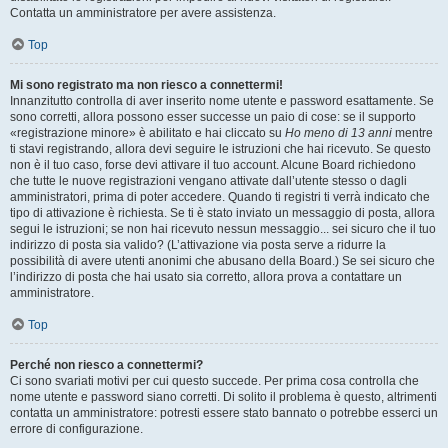
Contatta un amministratore per avere assistenza.
Top
Mi sono registrato ma non riesco a connettermi!
Innanzitutto controlla di aver inserito nome utente e password esattamente. Se
sono corretti, allora possono esser successe un paio di cose: se il supporto
«registrazione minore» è abilitato e hai cliccato su
Ho meno di 13 anni
mentre
ti stavi registrando, allora devi seguire le istruzioni che hai ricevuto. Se questo
non è il tuo caso, forse devi attivare il tuo account. Alcune Board richiedono
che tutte le nuove registrazioni vengano attivate dall’utente stesso o dagli
amministratori, prima di poter accedere. Quando ti registri ti verrà indicato che
tipo di attivazione è richiesta. Se ti è stato inviato un messaggio di posta, allora
segui le istruzioni; se non hai ricevuto nessun messaggio... sei sicuro che il tuo
indirizzo di posta sia valido? (L’attivazione via posta serve a ridurre la
possibilità di avere utenti anonimi che abusano della Board.) Se sei sicuro che
l’indirizzo di posta che hai usato sia corretto, allora prova a contattare un
amministratore.
Top
Perché non riesco a connettermi?
Ci sono svariati motivi per cui questo succede. Per prima cosa controlla che
nome utente e password siano corretti. Di solito il problema è questo, altrimenti
contatta un amministratore: potresti essere stato bannato o potrebbe esserci un
errore di configurazione.