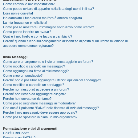
Come cambio le mie impostazioni?
Come posso evitare di apparire nella lista degli utenti in linea?
L’ora non è corretta!
Ho cambiato il fuso orario ma l’ora è ancora sbagliata
La mia lingua non è nella lista!
Come posso mostrare un’immagine sotto il mio nome utente?
Come posso inserire un avatar?
Qual è il mio livello e come faccio a cambiarlo?
Perché quando clicco sul collegamento all’indirizzo di posta di un utente mi chiede di
accedere come utente registrato?
Invio Messaggi
Come apro un argomento o invio un messaggio in un forum?
Come modifico o cancello un messaggio?
Come aggiungo una firma ai miei messaggi?
Come creo un sondaggio?
Perché non è possibile aggiungere ulteriori opzioni del sondaggio?
Come modifico o cancello un sondaggio?
Perché non riesco ad accedere a un forum?
Perché non riesco ad aggiungere allegati?
Perché ho ricevuto un richiamo?
Come posso segnalare messaggi ai moderatori?
Che cos’è il pulsante “Salva” nella finestra di invio dei messaggi?
Perché il mio messaggio deve essere approvato?
Come posso spostare in cima un mio argomento?
Formattazione e tipi di argomenti
Cos’è il BBCode?
Posso usare l’HTML?