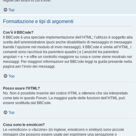
regole del forum in cui ti trovi.
Top
Formattazione e tipi di argomenti
Cos’è il BBCode?
Il BBCode è una speciale implementazione dell’HTML; l’utilizzo è soggetto alla
scelta dell’amministratore (puoi anche disabilitarlo di messaggio in messaggio
tramite l’opzione nel modulo di invio messaggi). Il BBCode è simile all’HTML, i
comandi sono racchiusi tra parentesi quadre [ e ] anziché tra parentesi
angolari < e > e offre un controllo maggiore su cosa e come viene mostrato nei
messaggi. Per maggiori informazioni sul BBCode leggi la guida presente nella
pagina per l’invio dei messaggi.
Top
Posso usare l’HTML?
No. Non è possibile inserire del codice HTML e ottenere che sia interpretato
come tale in questo Forum. La maggior parte delle funzioni dell’HTML può
essere sostituita dal BBCode.
Top
Cosa sono le emoticon?
Le «emoticon» o «faccine» (in inglese,
emoticons
o
smileys
) sono piccole
immagini che possono essere usate per esprimere una sensazione o