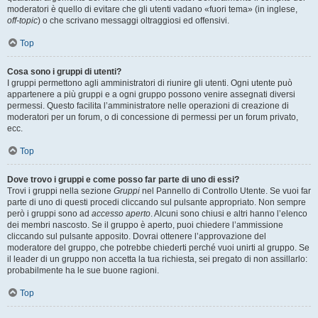
moderatori è quello di evitare che gli utenti vadano «fuori tema» (in inglese,
off-topic
) o che scrivano messaggi oltraggiosi ed offensivi.
Top
Cosa sono i gruppi di utenti?
I gruppi permettono agli amministratori di riunire gli utenti. Ogni utente può
appartenere a più gruppi e a ogni gruppo possono venire assegnati diversi
permessi. Questo facilita l’amministratore nelle operazioni di creazione di
moderatori per un forum, o di concessione di permessi per un forum privato,
ecc.
Top
Dove trovo i gruppi e come posso far parte di uno di essi?
Trovi i gruppi nella sezione
Gruppi
nel Pannello di Controllo Utente. Se vuoi far
parte di uno di questi procedi cliccando sul pulsante appropriato. Non sempre
però i gruppi sono ad
accesso aperto
. Alcuni sono chiusi e altri hanno l’elenco
dei membri nascosto. Se il gruppo è aperto, puoi chiedere l’ammissione
cliccando sul pulsante apposito. Dovrai ottenere l’approvazione del
moderatore del gruppo, che potrebbe chiederti perché vuoi unirti al gruppo. Se
il leader di un gruppo non accetta la tua richiesta, sei pregato di non assillarlo:
probabilmente ha le sue buone ragioni.
Top