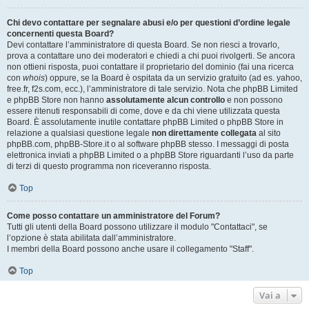
Chi devo contattare per segnalare abusi e/o per questioni d’ordine legale
concernenti questa Board?
Devi contattare l’amministratore di questa Board. Se non riesci a trovarlo,
prova a contattare uno dei moderatori e chiedi a chi puoi rivolgerti. Se ancora
non ottieni risposta, puoi contattare il proprietario del dominio (fai una ricerca
con
whois
) oppure, se la Board è ospitata da un servizio gratuito (ad es. yahoo,
free.fr, f2s.com, ecc.), l’amministratore di tale servizio. Nota che phpBB Limited
e phpBB Store non hanno
assolutamente alcun controllo
e non possono
essere ritenuti responsabili di come, dove e da chi viene utilizzata questa
Board. È assolutamente inutile contattare phpBB Limited o phpBB Store in
relazione a qualsiasi questione legale
non direttamente collegata
al sito
phpBB.com, phpBB-Store.it o al software phpBB stesso. I messaggi di posta
elettronica inviati a phpBB Limited o a phpBB Store riguardanti l’uso da parte
di terzi di questo programma non riceveranno risposta.
Top
Come posso contattare un amministratore del Forum?
Tutti gli utenti della Board possono utilizzare il modulo "Contattaci", se
l’opzione è stata abilitata dall’amministratore.
I membri della Board possono anche usare il collegamento "Staff".
Top
Vai a