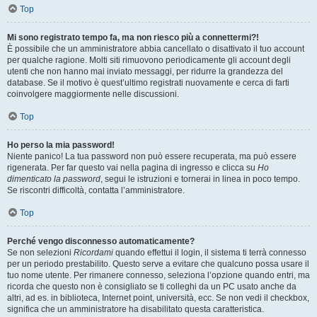
Top
Mi sono registrato tempo fa, ma non riesco più a connettermi?!
È possibile che un amministratore abbia cancellato o disattivato il tuo account
per qualche ragione. Molti siti rimuovono periodicamente gli account degli
utenti che non hanno mai inviato messaggi, per ridurre la grandezza del
database. Se il motivo è quest’ultimo registrati nuovamente e cerca di farti
coinvolgere maggiormente nelle discussioni.
Top
Ho perso la mia password!
Niente panico! La tua password non può essere recuperata, ma può essere
rigenerata. Per far questo vai nella pagina di ingresso e clicca su
Ho
dimenticato la password
, segui le istruzioni e tornerai in linea in poco tempo.
Se riscontri difficoltà, contatta l’amministratore.
Top
Perché vengo disconnesso automaticamente?
Se non selezioni
Ricordami
quando effettui il login, il sistema ti terrà connesso
per un periodo prestabilito. Questo serve a evitare che qualcuno possa usare il
tuo nome utente. Per rimanere connesso, seleziona l’opzione quando entri, ma
ricorda che questo non è consigliato se ti colleghi da un PC usato anche da
altri, ad es. in biblioteca, Internet point, università, ecc. Se non vedi il checkbox,
significa che un amministratore ha disabilitato questa caratteristica.