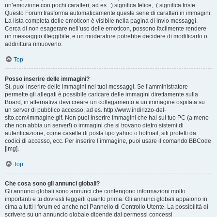
un’emozione con pochi caratteri; ad es. :) significa felice, :( significa triste.
Questo Forum trasforma automaticamente queste serie di caratteri in immagini.
La lista completa delle emoticon è visibile nella pagina di invio messaggi.
Cerca di non esagerare nell’uso delle emoticon, possono facilmente rendere
un messaggio illeggibile, e un moderatore potrebbe decidere di modificarlo o
addirittura rimuoverlo.
Top
Posso inserire delle immagini?
Sì, puoi inserire delle immagini nei tuoi messaggi. Se l’amministratore
permette gli allegati è possibile caricare delle immagini direttamente sulla
Board; in alternativa devi creare un collegamento a un’immagine ospitata su
un server di pubblico accesso, ad es. http://www.indirizzo-del-
sito.com/immagine.gif. Non puoi inserire immagini che hai sul tuo PC (a meno
che non abbia un server!) o immagini che si trovano dietro sistemi di
autenticazione, come caselle di posta tipo yahoo o hotmail, siti protetti da
codici di accesso, ecc. Per inserire l’immagine, puoi usare il comando BBCode
[img].
Top
Che cosa sono gli annunci globali?
Gli annunci globali sono annunci che contengono informazioni molto
importanti e tu dovresti leggerli quanto prima. Gli annunci globali appaiono in
cima a tutti i forum ed anche nel Pannello di Controllo Utente. La possibilità di
scrivere su un annuncio globale dipende dai permessi concessi