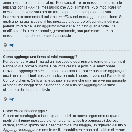
amministratore o un moderatore. Puoi cancellare un messaggio premendo il
pulsante con la «X» nel messaggio che vuoi eliminare. Puoi modificare un
messaggio (a volte solo per un limitato periodo di tempo dopo il suo
inserimento) premendo il pulsante
modifica
nel messaggio in questione. Se
qualcuno ha già risposto al tuo messaggio, quando effettui una modifica,
potresti trovare del testo aggiunto dove viene indicato quante volte l’hai
modificato. Un utente normale, generalmente, non può cancellare un
messaggio dopo che qualcuno ha risposto.
Top
Come aggiungo una firma ai miei messaggi?
Per aggiungere una firma ad un messaggio devi prima crearne una tramite il
Pannello di Controllo Utente. Una volta creata, è possibile selezionare
l’opzione
Aggiungi la firma
nel modulo di invio. È inoltre possibile aggiungere
una firma a tutti i tuoi messaggi selezionando l’apposita voce nel Pannello di
Controllo Utente. Se lo si fa, è possibile evitare che una firma venga aggiunta
ai singoli messaggi deselezionando la casella per aggiungere la firma
all’interno del modulo di invio.
Top
Come creo un sondaggio?
Creare un sondaggio è facile: quando inizi un nuovo argomento (o quando
modifichi il primo messaggio di un argomento, se ti è permesso) dovresti
vedere, sotto lo spazio per l’inserimento del messaggio, un riquadro dal titolo
Aggiungi sondaggio
(se non lo vedi, probabilmente non hai il diritto di creare