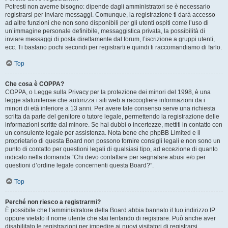
Potresti non averne bisogno: dipende dagli amministratori se è necessario
registrarsi per inviare messaggi. Comunque, la registrazione ti darà accesso
ad altre funzioni che non sono disponibili per gli utenti ospiti come l’uso di
un’immagine personale definibile, messaggistica privata, la possibilità di
inviare messaggi di posta direttamente dal forum, l’iscrizione a gruppi utenti,
ecc. Ti bastano pochi secondi per registrarti e quindi ti raccomandiamo di farlo.
Top
Che cosa è COPPA?
COPPA, o Legge sulla Privacy per la protezione dei minori del 1998, è una
legge statunitense che autorizza i siti web a raccogliere informazioni da i
minori di età inferiore a 13 anni. Per avere tale consenso serve una richiesta
scritta da parte del genitore o tutore legale, permettendo la registrazione delle
informazioni scritte dal minore. Se hai dubbi o incertezze, mettiti in contatto con
un consulente legale per assistenza. Nota bene che phpBB Limited e il
proprietario di questa Board non possono fornire consigli legali e non sono un
punto di contatto per questioni legali di qualsiasi tipo, ad eccezione di quanto
indicato nella domanda “Chi devo contattare per segnalare abusi e/o per
questioni d’ordine legale concernenti questa Board?”.
Top
Perché non riesco a registrarmi?
È possibile che l’amministratore della Board abbia bannato il tuo indirizzo IP
oppure vietato il nome utente che stai tentando di registrare. Può anche aver
disabilitato le registrazioni per impedire ai nuovi visitatori di registrarsi.