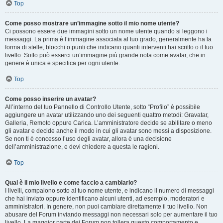
Top
Come posso mostrare un’immagine sotto il mio nome utente?
Ci possono essere due immagini sotto un nome utente quando si leggono i
messaggi. La prima è l’immagine associata al tuo grado, generalmente ha la
forma di stelle, blocchi o punti che indicano quanti interventi hai scritto o il tuo
livello. Sotto può esserci un’immagine più grande nota come avatar, che in
genere è unica e specifica per ogni utente.
Top
Come posso inserire un avatar?
All’interno del tuo Pannello di Controllo Utente, sotto “Profilo” è possibile
aggiungere un avatar utilizzando uno dei seguenti quattro metodi: Gravatar,
Galleria, Remoto oppure Carica. L’amministratore decide se abilitare o meno
gli avatar e decide anche il modo in cui gli avatar sono messi a disposizione.
Se non ti è concesso l’uso degli avatar, allora è una decisione
dell’amministrazione, e devi chiedere a questa le ragioni.
Top
Qual è il mio livello e come faccio a cambiarlo?
I livelli, compaiono sotto al tuo nome utente, e indicano il numero di messaggi
che hai inviato oppure identificano alcuni utenti, ad esempio, moderatori e
amministratori. In genere, non puoi cambiare direttamente il tuo livello. Non
abusare del Forum inviando messaggi non necessari solo per aumentare il tuo
livello. La maggior parte dei Forum non tollera questo comportamento e