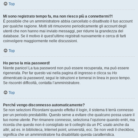
Top
Mi sono registrato tempo fa, ma non riesco più a connettermi?!
È possibile che un amministratore abbia cancellato o disattivato il tuo account
per qualche ragione. Molti siti rimuovono periodicamente gli account degli
utenti che non hanno mai inviato messaggi, per ridurre la grandezza del
database. Se il motivo è quest’ultimo registrati nuovamente e cerca di farti
coinvolgere maggiormente nelle discussioni.
Top
Ho perso la mia password!
Niente panico! La tua password non può essere recuperata, ma può essere
rigenerata. Per far questo vai nella pagina di ingresso e clicca su
Ho
dimenticato la password
, segui le istruzioni e tornerai in linea in poco tempo.
Se riscontri difficoltà, contatta l’amministratore.
Top
Perché vengo disconnesso automaticamente?
Se non selezioni
Ricordami
quando effettui il login, il sistema ti terrà connesso
per un periodo prestabilito. Questo serve a evitare che qualcuno possa usare il
tuo nome utente. Per rimanere connesso, seleziona l’opzione quando entri, ma
ricorda che questo non è consigliato se ti colleghi da un PC usato anche da
altri, ad es. in biblioteca, Internet point, università, ecc. Se non vedi il checkbox,
significa che un amministratore ha disabilitato questa caratteristica.