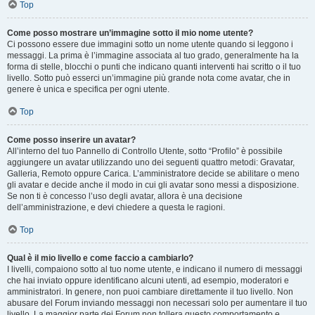
Top
Come posso mostrare un’immagine sotto il mio nome utente?
Ci possono essere due immagini sotto un nome utente quando si leggono i
messaggi. La prima è l’immagine associata al tuo grado, generalmente ha la
forma di stelle, blocchi o punti che indicano quanti interventi hai scritto o il tuo
livello. Sotto può esserci un’immagine più grande nota come avatar, che in
genere è unica e specifica per ogni utente.
Top
Come posso inserire un avatar?
All’interno del tuo Pannello di Controllo Utente, sotto “Profilo” è possibile
aggiungere un avatar utilizzando uno dei seguenti quattro metodi: Gravatar,
Galleria, Remoto oppure Carica. L’amministratore decide se abilitare o meno
gli avatar e decide anche il modo in cui gli avatar sono messi a disposizione.
Se non ti è concesso l’uso degli avatar, allora è una decisione
dell’amministrazione, e devi chiedere a questa le ragioni.
Top
Qual è il mio livello e come faccio a cambiarlo?
I livelli, compaiono sotto al tuo nome utente, e indicano il numero di messaggi
che hai inviato oppure identificano alcuni utenti, ad esempio, moderatori e
amministratori. In genere, non puoi cambiare direttamente il tuo livello. Non
abusare del Forum inviando messaggi non necessari solo per aumentare il tuo
livello. La maggior parte dei Forum non tollera questo comportamento e