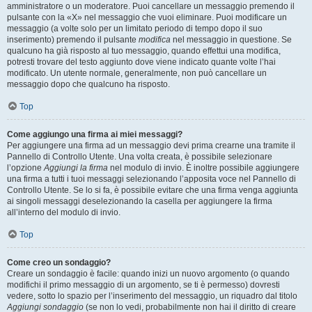
amministratore o un moderatore. Puoi cancellare un messaggio premendo il
pulsante con la «X» nel messaggio che vuoi eliminare. Puoi modificare un
messaggio (a volte solo per un limitato periodo di tempo dopo il suo
inserimento) premendo il pulsante
modifica
nel messaggio in questione. Se
qualcuno ha già risposto al tuo messaggio, quando effettui una modifica,
potresti trovare del testo aggiunto dove viene indicato quante volte l’hai
modificato. Un utente normale, generalmente, non può cancellare un
messaggio dopo che qualcuno ha risposto.
Top
Come aggiungo una firma ai miei messaggi?
Per aggiungere una firma ad un messaggio devi prima crearne una tramite il
Pannello di Controllo Utente. Una volta creata, è possibile selezionare
l’opzione
Aggiungi la firma
nel modulo di invio. È inoltre possibile aggiungere
una firma a tutti i tuoi messaggi selezionando l’apposita voce nel Pannello di
Controllo Utente. Se lo si fa, è possibile evitare che una firma venga aggiunta
ai singoli messaggi deselezionando la casella per aggiungere la firma
all’interno del modulo di invio.
Top
Come creo un sondaggio?
Creare un sondaggio è facile: quando inizi un nuovo argomento (o quando
modifichi il primo messaggio di un argomento, se ti è permesso) dovresti
vedere, sotto lo spazio per l’inserimento del messaggio, un riquadro dal titolo
Aggiungi sondaggio
(se non lo vedi, probabilmente non hai il diritto di creare