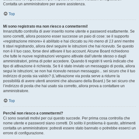
Contatta un amministratore per avere assistenza.
Top
Mi sono registrato ma non riesco a connettermi!
Innanzitutto controlla di aver inserito nome utente e password esattamente. Se
sono corretti, allora possono esser successe un paio di cose: se il supporto
«registrazione minore» è abilitato e hai cliccato su
Ho meno di 13 anni
mentre
ti stavi registrando, allora devi seguire le istruzioni che hai ricevuto. Se questo
non è il tuo caso, forse devi attivare il tuo account. Alcune Board richiedono
che tutte le nuove registrazioni vengano attivate dall’utente stesso o dagli
amministratori, prima di poter accedere. Quando ti registri ti verrà indicato che
tipo di attivazione è richiesta. Se ti è stato inviato un messaggio di posta, allora
segui le istruzioni; se non hai ricevuto nessun messaggio... sei sicuro che il tuo
indirizzo di posta sia valido? (L’attivazione via posta serve a ridurre la
possibilità di avere utenti anonimi che abusano della Board.) Se sei sicuro che
l’indirizzo di posta che hai usato sia corretto, allora prova a contattare un
amministratore.
Top
Perché non riesco a connettermi?
Ci sono svariati motivi per cui questo succede. Per prima cosa controlla che
nome utente e password siano corretti. Di solito il problema è questo, altrimenti
contatta un amministratore: potresti essere stato bannato o potrebbe esserci un
errore di configurazione.