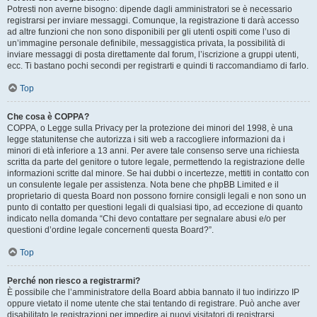
Potresti non averne bisogno: dipende dagli amministratori se è necessario
registrarsi per inviare messaggi. Comunque, la registrazione ti darà accesso
ad altre funzioni che non sono disponibili per gli utenti ospiti come l’uso di
un’immagine personale definibile, messaggistica privata, la possibilità di
inviare messaggi di posta direttamente dal forum, l’iscrizione a gruppi utenti,
ecc. Ti bastano pochi secondi per registrarti e quindi ti raccomandiamo di farlo.
Top
Che cosa è COPPA?
COPPA, o Legge sulla Privacy per la protezione dei minori del 1998, è una
legge statunitense che autorizza i siti web a raccogliere informazioni da i
minori di età inferiore a 13 anni. Per avere tale consenso serve una richiesta
scritta da parte del genitore o tutore legale, permettendo la registrazione delle
informazioni scritte dal minore. Se hai dubbi o incertezze, mettiti in contatto con
un consulente legale per assistenza. Nota bene che phpBB Limited e il
proprietario di questa Board non possono fornire consigli legali e non sono un
punto di contatto per questioni legali di qualsiasi tipo, ad eccezione di quanto
indicato nella domanda “Chi devo contattare per segnalare abusi e/o per
questioni d’ordine legale concernenti questa Board?”.
Top
Perché non riesco a registrarmi?
È possibile che l’amministratore della Board abbia bannato il tuo indirizzo IP
oppure vietato il nome utente che stai tentando di registrare. Può anche aver
disabilitato le registrazioni per impedire ai nuovi visitatori di registrarsi.