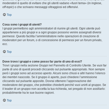
moderatori è quello di evitare che gli utenti vadano «fuori tema» (in inglese,
off-topic
) o che scrivano messaggi oltraggiosi ed offensivi.
Top
Cosa sono i gruppi di utenti?
I gruppi permettono agli amministratori di riunire gli utenti. Ogni utente può
appartenere a più gruppi e a ogni gruppo possono venire assegnati diversi
permessi. Questo facilita l’amministratore nelle operazioni di creazione di
moderatori per un forum, o di concessione di permessi per un forum privato,
ecc.
Top
Dove trovo i gruppi e come posso far parte di uno di essi?
Trovi i gruppi nella sezione
Gruppi
nel Pannello di Controllo Utente. Se vuoi far
parte di uno di questi procedi cliccando sul pulsante appropriato. Non sempre
però i gruppi sono ad
accesso aperto
. Alcuni sono chiusi e altri hanno l’elenco
dei membri nascosto. Se il gruppo è aperto, puoi chiedere l’ammissione
cliccando sul pulsante apposito. Dovrai ottenere l’approvazione del
moderatore del gruppo, che potrebbe chiederti perché vuoi unirti al gruppo. Se
il leader di un gruppo non accetta la tua richiesta, sei pregato di non assillarlo:
probabilmente ha le sue buone ragioni.
Top