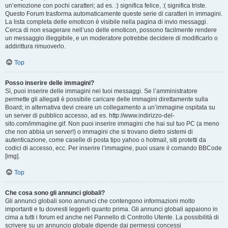
un’emozione con pochi caratteri; ad es. :) significa felice, :( significa triste.
Questo Forum trasforma automaticamente queste serie di caratteri in immagini.
La lista completa delle emoticon è visibile nella pagina di invio messaggi.
Cerca di non esagerare nell’uso delle emoticon, possono facilmente rendere
un messaggio illeggibile, e un moderatore potrebbe decidere di modificarlo o
addirittura rimuoverlo.
Top
Posso inserire delle immagini?
Sì, puoi inserire delle immagini nei tuoi messaggi. Se l’amministratore
permette gli allegati è possibile caricare delle immagini direttamente sulla
Board; in alternativa devi creare un collegamento a un’immagine ospitata su
un server di pubblico accesso, ad es. http://www.indirizzo-del-
sito.com/immagine.gif. Non puoi inserire immagini che hai sul tuo PC (a meno
che non abbia un server!) o immagini che si trovano dietro sistemi di
autenticazione, come caselle di posta tipo yahoo o hotmail, siti protetti da
codici di accesso, ecc. Per inserire l’immagine, puoi usare il comando BBCode
[img].
Top
Che cosa sono gli annunci globali?
Gli annunci globali sono annunci che contengono informazioni molto
importanti e tu dovresti leggerli quanto prima. Gli annunci globali appaiono in
cima a tutti i forum ed anche nel Pannello di Controllo Utente. La possibilità di
scrivere su un annuncio globale dipende dai permessi concessi