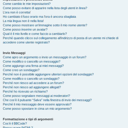
Come cambio le mie impostazioni?
Come posso evitare di apparire nella lista degli utenti in linea?
L’ora non è corretta!
Ho cambiato il fuso orario ma l’ora è ancora sbagliata
La mia lingua non è nella lista!
Come posso mostrare un’immagine sotto il mio nome utente?
Come posso inserire un avatar?
Qual è il mio livello e come faccio a cambiarlo?
Perché quando clicco sul collegamento all’indirizzo di posta di un utente mi chiede di
accedere come utente registrato?
Invio Messaggi
Come apro un argomento o invio un messaggio in un forum?
Come modifico o cancello un messaggio?
Come aggiungo una firma ai miei messaggi?
Come creo un sondaggio?
Perché non è possibile aggiungere ulteriori opzioni del sondaggio?
Come modifico o cancello un sondaggio?
Perché non riesco ad accedere a un forum?
Perché non riesco ad aggiungere allegati?
Perché ho ricevuto un richiamo?
Come posso segnalare messaggi ai moderatori?
Che cos’è il pulsante “Salva” nella finestra di invio dei messaggi?
Perché il mio messaggio deve essere approvato?
Come posso spostare in cima un mio argomento?
Formattazione e tipi di argomenti
Cos’è il BBCode?
Posso usare l’HTML?