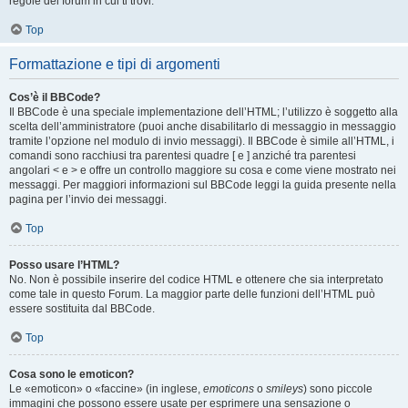
regole del forum in cui ti trovi.
Top
Formattazione e tipi di argomenti
Cos’è il BBCode?
Il BBCode è una speciale implementazione dell’HTML; l’utilizzo è soggetto alla
scelta dell’amministratore (puoi anche disabilitarlo di messaggio in messaggio
tramite l’opzione nel modulo di invio messaggi). Il BBCode è simile all’HTML, i
comandi sono racchiusi tra parentesi quadre [ e ] anziché tra parentesi
angolari < e > e offre un controllo maggiore su cosa e come viene mostrato nei
messaggi. Per maggiori informazioni sul BBCode leggi la guida presente nella
pagina per l’invio dei messaggi.
Top
Posso usare l’HTML?
No. Non è possibile inserire del codice HTML e ottenere che sia interpretato
come tale in questo Forum. La maggior parte delle funzioni dell’HTML può
essere sostituita dal BBCode.
Top
Cosa sono le emoticon?
Le «emoticon» o «faccine» (in inglese,
emoticons
o
smileys
) sono piccole
immagini che possono essere usate per esprimere una sensazione o