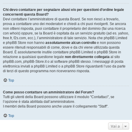
Chi devo contattare per segnalare abusi e/o per questioni d’ordine legale
concernenti questa Board?
Devi contattare l’amministratore di questa Board. Se non riesci a trovarlo,
prova a contattare uno dei moderatori e chiedi a chi puoi rivolgerti. Se ancora
non ottieni risposta, puoi contattare il proprietario del dominio (fai una ricerca
con
whois
) oppure, se la Board è ospitata da un servizio gratuito (ad es. yahoo,
free.fr, f2s.com, ecc.), l’amministratore di tale servizio. Nota che phpBB Limited
e phpBB Store non hanno
assolutamente alcun controllo
e non possono
essere ritenuti responsabili di come, dove e da chi viene utilizzata questa
Board. È assolutamente inutile contattare phpBB Limited o phpBB Store in
relazione a qualsiasi questione legale
non direttamente collegata
al sito
phpBB.com, phpBB-Store.it o al software phpBB stesso. I messaggi di posta
elettronica inviati a phpBB Limited o a phpBB Store riguardanti l’uso da parte
di terzi di questo programma non riceveranno risposta.
Top
Come posso contattare un amministratore del Forum?
Tutti gli utenti della Board possono utilizzare il modulo "Contattaci", se
l’opzione è stata abilitata dall’amministratore.
I membri della Board possono anche usare il collegamento "Staff".
Top
Vai a