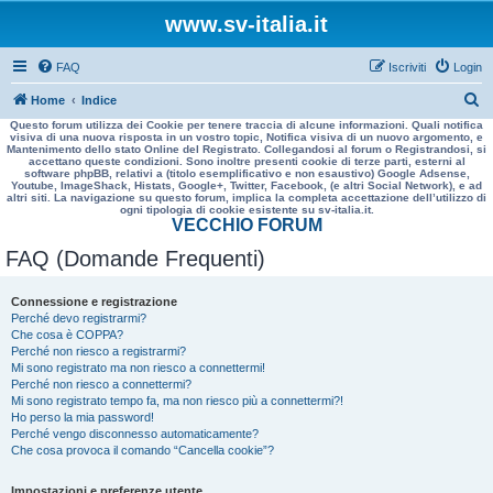
www.sv-italia.it
FAQ
Iscriviti
Login
C
Home
Indice
Questo forum utilizza dei Cookie per tenere traccia di alcune informazioni. Quali notifica
e
visiva di una nuova risposta in un vostro topic, Notifica visiva di un nuovo argomento, e
Mantenimento dello stato Online del Registrato. Collegandosi al forum o Registrandosi, si
r
accettano queste condizioni. Sono inoltre presenti cookie di terze parti, esterni al
software phpBB, relativi a (titolo esemplificativo e non esaustivo) Google Adsense,
c
Youtube, ImageShack, Histats, Google+, Twitter, Facebook, (e altri Social Network), e ad
altri siti. La navigazione su questo forum, implica la completa accettazione dell’utilizzo di
a
ogni tipologia di cookie esistente su sv-italia.it.
VECCHIO FORUM
FAQ (Domande Frequenti)
Connessione e registrazione
Perché devo registrarmi?
Che cosa è COPPA?
Perché non riesco a registrarmi?
Mi sono registrato ma non riesco a connettermi!
Perché non riesco a connettermi?
Mi sono registrato tempo fa, ma non riesco più a connettermi?!
Ho perso la mia password!
Perché vengo disconnesso automaticamente?
Che cosa provoca il comando “Cancella cookie”?
Impostazioni e preferenze utente