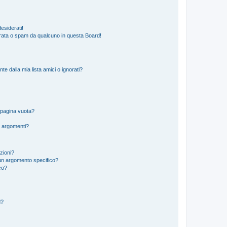
esiderati!
rata o spam da qualcuno in questa Board!
 dalla mia lista amici o ignorati?
 pagina vuota?
i argomenti?
izioni?
un argomento specifico?
co?
d?