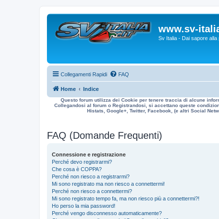
www.sv-italia
Sv Italia - Dai sapore all
Collegamenti Rapidi
FAQ
Home
Indice
Questo forum utilizza dei Cookie per tenere traccia di alcune infor
Collegandosi al forum o Registrandosi, si accettano queste condizioni
Histats, Google+, Twitter, Facebook, (e altri Social Netwo
FAQ (Domande Frequenti)
Connessione e registrazione
Perché devo registrarmi?
Che cosa è COPPA?
Perché non riesco a registrarmi?
Mi sono registrato ma non riesco a connettermi!
Perché non riesco a connettermi?
Mi sono registrato tempo fa, ma non riesco più a connettermi?!
Ho perso la mia password!
Perché vengo disconnesso automaticamente?