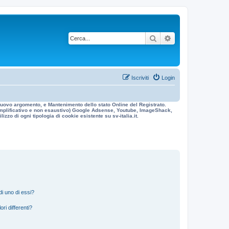
Cerca
Ricerca avanzata
Iscriviti
Login
n nuovo argomento, e Mantenimento dello stato Online del Registrato.
 esemplificativo e non esaustivo) Google Adsense, Youtube, ImageShack,
izzo di ogni tipologia di cookie esistente su sv-italia.it.
i uno di essi?
ri differenti?