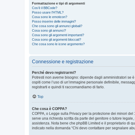
Formattazione e tipi di argomenti
Cos’è il BBCode?
Posso usare l’HTML?
Cosa sono le emoticon?
Posso inserire delle immagini?
Che cosa sono gli annunci globali?
Cosa sono gli annunci?
Cosa sono gli argomenti importanti?
Cosa sono gli argomenti bloccati?
Che cosa sono le icone argomento?
Connessione e registrazione
Perché devo registrarmi?
Potresti non averne bisogno: dipende dagli amministratori se è 
ospiti come l’uso di un’immagine personale definibile, messaggis
registrarti e quindi ti raccomandiamo di farlo.
Top
Che cosa è COPPA?
COPPA, o Legge sulla Privacy per la protezione dei minori del 19
serve una richiesta scritta da parte del genitore o tutore legale
assistenza. Nota bene che phpBB Limited e il proprietario di qu
indicato nella domanda “Chi devo contattare per segnalare abus