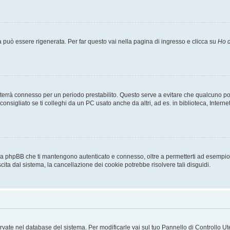
uò essere rigenerata. Per far questo vai nella pagina di ingresso e clicca su
Ho d
a ti terrà connesso per un periodo prestabilito. Questo serve a evitare che qualcuno
sigliato se ti colleghi da un PC usato anche da altri, ad es. in biblioteca, Internet
 da phpBB che ti mantengono autenticato e connesso, oltre a permetterti ad esempio d
cita dal sistema, la cancellazione dei cookie potrebbe risolvere tali disguidi.
servate nel database del sistema. Per modificarle vai sul tuo Pannello di Controllo