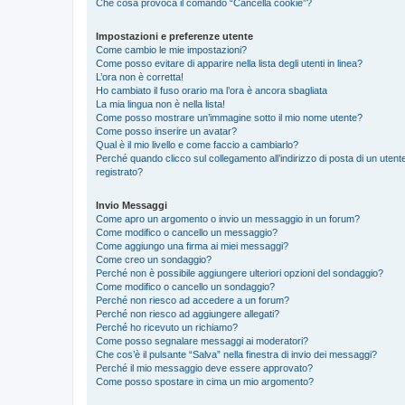
Che cosa provoca il comando “Cancella cookie”?
Impostazioni e preferenze utente
Come cambio le mie impostazioni?
Come posso evitare di apparire nella lista degli utenti in linea?
L’ora non è corretta!
Ho cambiato il fuso orario ma l’ora è ancora sbagliata
La mia lingua non è nella lista!
Come posso mostrare un’immagine sotto il mio nome utente?
Come posso inserire un avatar?
Qual è il mio livello e come faccio a cambiarlo?
Perché quando clicco sul collegamento all’indirizzo di posta di un ute
registrato?
Invio Messaggi
Come apro un argomento o invio un messaggio in un forum?
Come modifico o cancello un messaggio?
Come aggiungo una firma ai miei messaggi?
Come creo un sondaggio?
Perché non è possibile aggiungere ulteriori opzioni del sondaggio?
Come modifico o cancello un sondaggio?
Perché non riesco ad accedere a un forum?
Perché non riesco ad aggiungere allegati?
Perché ho ricevuto un richiamo?
Come posso segnalare messaggi ai moderatori?
Che cos’è il pulsante “Salva” nella finestra di invio dei messaggi?
Perché il mio messaggio deve essere approvato?
Come posso spostare in cima un mio argomento?