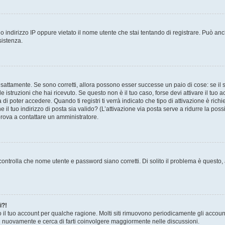
 indirizzo IP oppure vietato il nome utente che stai tentando di registrare. Può anch
sistenza.
sattamente. Se sono corretti, allora possono esser successe un paio di cose: se il 
le istruzioni che hai ricevuto. Se questo non è il tuo caso, forse devi attivare il tu
di poter accedere. Quando ti registri ti verrà indicato che tipo di attivazione è richi
e il tuo indirizzo di posta sia valido? (L’attivazione via posta serve a ridurre la po
 prova a contattare un amministratore.
ontrolla che nome utente e password siano corretti. Di solito il problema è questo, a
i?!
o il tuo account per qualche ragione. Molti siti rimuovono periodicamente gli accoun
ti nuovamente e cerca di farti coinvolgere maggiormente nelle discussioni.