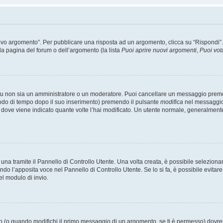
 argomento”. Per pubblicare una risposta ad un argomento, clicca su “Rispondi”. Po
la pagina del forum o dell’argomento (la lista
Puoi aprire nuovi argomenti
,
Puoi vot
 tu non sia un amministratore o un moderatore. Puoi cancellare un messaggio prem
iodo di tempo dopo il suo inserimento) premendo il pulsante
modifica
nel messaggio 
nto dove viene indicato quante volte l’hai modificato. Un utente normale, general
a tramite il Pannello di Controllo Utente. Una volta creata, è possibile seleziona
ndo l’apposita voce nel Pannello di Controllo Utente. Se lo si fa, è possibile evita
el modulo di invio.
(o quando modifichi il primo messaggio di un argomento, se ti è permesso) dovrest