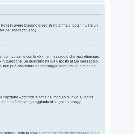
tresti avere bisogno di registrarti prima di poter inviare un
are nei sondaggi
, ecc.).
endo il pulsante con la «X» nel messaggio che vuoi eliminare.
in questione. Se qualcuno ha già risposto al tuo messaggio,
mente, non può cancellare un messaggio dopo che qualcuno ha
re l’opzione
Aggiungi la firma
nel modulo di invio. È inoltre
re che una firma venga aggiunta ai singoli messaggi
i vedere, sotto lo spazio per l’inserimento del messaggio, un