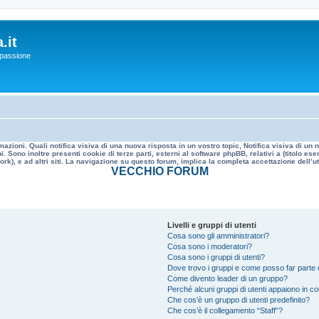
.it
a passione
mazioni. Quali notifica visiva di una nuova risposta in un vostro topic, Notifica visiva di u
. Sono inoltre presenti cookie di terze parti, esterni al software phpBB, relativi a (titolo
rk), e ad altri siti. La navigazione su questo forum, implica la completa accettazione dell’util
VECCHIO FORUM
Livelli e gruppi di utenti
Cosa sono gli amministratori?
Cosa sono i moderatori?
Cosa sono i gruppi di utenti?
Dove trovo i gruppi e come posso far parte d
Come divento leader di un gruppo?
Perché alcuni gruppi di utenti appaiono in colo
Che cos’è un gruppo di utenti predefinito?
Che cos’è il collegamento “Staff”?