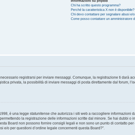
Informazioni su phpBB
Chi ha scritto questo programma?
Perché la caratteristica X non è disponibile?
Chi devo contattare per segnalare abusi e/o
Come posso contattare un amministratore 
necessario registrarsi per inviare messaggi. Comunque, la registrazione ti darà acce
tica privata, la possibilità di inviare messaggi di posta direttamente dal forum, l’is
98, è una legge statunitense che autorizza i siti web a raccogliere informazioni da 
, permettendo la registrazione delle informazioni scritte dal minore. Se hai dubbi o i
esta Board non possono fornire consigli legali e non sono un punto di contatto per q
i e/o per questioni d’ordine legale concernenti questa Board?”.