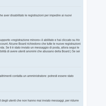
e aver disabilitato le registrazioni per impedire ai nuovi
supporto «registrazione minore» è abilitato e hai cliccato su
Ho
o account. Alcune Board richiedono che tutte le nuove registrazioni
esta. Se ti è stato inviato un messaggio di posta, allora segui le
ssibilità di avere utenti anonimi che abusano della Board.) Se sei
ltrimenti contatta un amministratore: potresti essere stato
t degli utenti che non hanno mai inviato messaggi, per ridurre