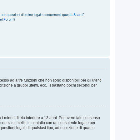
 per questioni d’ordine legale concernenti questa Board?
del Forum?
sso ad altre funzioni che non sono disponibili per gli utenti
crizione a gruppi utenti, ecc. Ti bastano pochi secondi per
i minori di età inferiore a 13 anni. Per avere tale consenso
ncertezze, mettiti in contatto con un consulente legale per
uestioni legali di qualsiasi tipo, ad eccezione di quanto