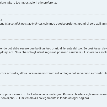
re tutte le tue impostazioni e le preferenze.
a?
zione
Nascondi il tuo stato in linea
. Attivando questa opzione, apparirai solo agli ammi
ndo potrebbe essere quella di un fuso orario differente dal tuo. Se così fosse, devi 
ydney, ecc. Nota che solo gli utenti registrati possono cambiare il fuso orario e mol
 ancora scorretta, allora l’orario memorizzato sull’orologio del server non è corretto
a oppure nessuno lo ha tradotto nella tua lingua. Prova a chiedere agli amministrator
l sito di phpBB Limited (trovi il collegamento in fondo ad ogni pagina).