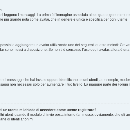
e?
 leggono i messaggi. La prima è l’immagine associata al tuo grado, generalmente ha
agine più grande nota come avatar, che in genere è unica e specifica per ogni utente.
” è possibile aggiungere un avatar utilizzando uno dei seguenti quattro metodi: Gra
atar sono messi a disposizione. Se non ti è concesso l’uso degli avatar, allora è un
mero di messaggi che hai inviato oppure identificano alcuni utenti, ad esempio, mode
ssaggi non necessari solo per aumentare il tuo livello. La maggior parte dei Forum
 di un utente mi chiede di accedere come utente registrato?
altri utenti usando il modulo di invio posta interno (ammesso, ovviamente, che gli a
arte di utenti anonimi.