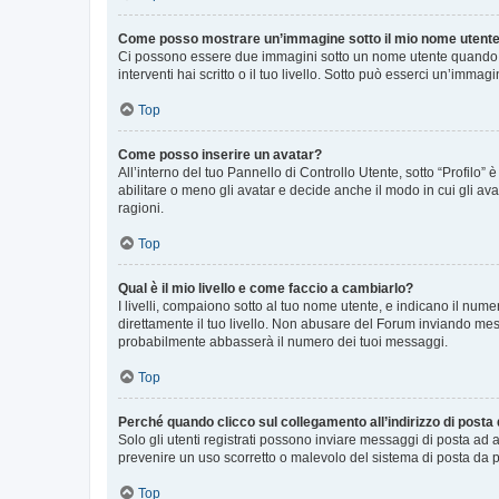
Come posso mostrare un’immagine sotto il mio nome utent
Ci possono essere due immagini sotto un nome utente quando si
interventi hai scritto o il tuo livello. Sotto può esserci un’imm
Top
Come posso inserire un avatar?
All’interno del tuo Pannello di Controllo Utente, sotto “Profilo
abilitare o meno gli avatar e decide anche il modo in cui gli av
ragioni.
Top
Qual è il mio livello e come faccio a cambiarlo?
I livelli, compaiono sotto al tuo nome utente, e indicano il nu
direttamente il tuo livello. Non abusare del Forum inviando me
probabilmente abbasserà il numero dei tuoi messaggi.
Top
Perché quando clicco sul collegamento all’indirizzo di posta
Solo gli utenti registrati possono inviare messaggi di posta ad 
prevenire un uso scorretto o malevolo del sistema di posta da p
Top