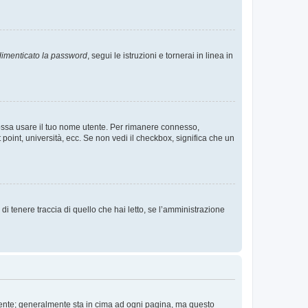
imenticato la password
, segui le istruzioni e tornerai in linea in
 possa usare il tuo nome utente. Per rimanere connesso,
 point, università, ecc. Se non vedi il checkbox, significa che un
i tenere traccia di quello che hai letto, se l’amministrazione
 Utente; generalmente sta in cima ad ogni pagina, ma questo