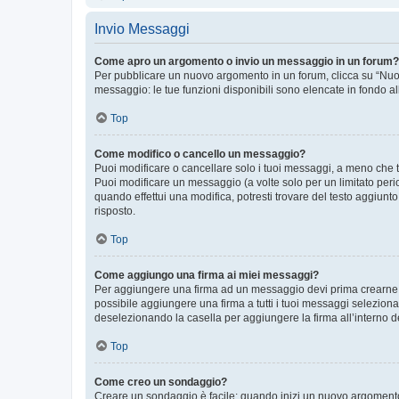
Invio Messaggi
Come apro un argomento o invio un messaggio in un forum?
Per pubblicare un nuovo argomento in un forum, clicca su “Nuovo
messaggio: le tue funzioni disponibili sono elencate in fondo al
Top
Come modifico o cancello un messaggio?
Puoi modificare o cancellare solo i tuoi messaggi, a meno che
Puoi modificare un messaggio (a volte solo per un limitato per
quando effettui una modifica, potresti trovare del testo aggiu
risposto.
Top
Come aggiungo una firma ai miei messaggi?
Per aggiungere una firma ad un messaggio devi prima crearne un
possibile aggiungere una firma a tutti i tuoi messaggi seleziona
deselezionando la casella per aggiungere la firma all’interno d
Top
Come creo un sondaggio?
Creare un sondaggio è facile: quando inizi un nuovo argomento 