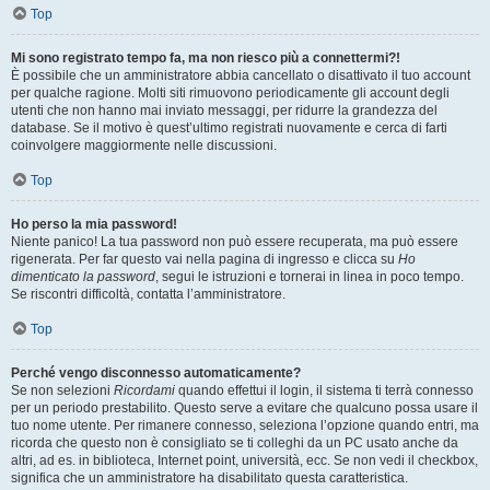
Top
Mi sono registrato tempo fa, ma non riesco più a connettermi?!
È possibile che un amministratore abbia cancellato o disattivato il tuo account
per qualche ragione. Molti siti rimuovono periodicamente gli account degli
utenti che non hanno mai inviato messaggi, per ridurre la grandezza del
database. Se il motivo è quest’ultimo registrati nuovamente e cerca di farti
coinvolgere maggiormente nelle discussioni.
Top
Ho perso la mia password!
Niente panico! La tua password non può essere recuperata, ma può essere
rigenerata. Per far questo vai nella pagina di ingresso e clicca su
Ho
dimenticato la password
, segui le istruzioni e tornerai in linea in poco tempo.
Se riscontri difficoltà, contatta l’amministratore.
Top
Perché vengo disconnesso automaticamente?
Se non selezioni
Ricordami
quando effettui il login, il sistema ti terrà connesso
per un periodo prestabilito. Questo serve a evitare che qualcuno possa usare il
tuo nome utente. Per rimanere connesso, seleziona l’opzione quando entri, ma
ricorda che questo non è consigliato se ti colleghi da un PC usato anche da
altri, ad es. in biblioteca, Internet point, università, ecc. Se non vedi il checkbox,
significa che un amministratore ha disabilitato questa caratteristica.