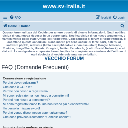
www.sv-italia.it
FAQ
Iscriviti
Login
C
Home
Indice
Questo forum utilizza dei Cookie per tenere traccia di alcune informazioni. Quali notifica
e
visiva di una nuova risposta in un vostro topic, Notifica visiva di un nuovo argomento, e
Mantenimento dello stato Online del Registrato. Collegandosi al forum o Registrandosi, si
r
accettano queste condizioni. Sono inoltre presenti cookie di terze parti, esterni al
software phpBB, relativi a (titolo esemplificativo e non esaustivo) Google Adsense,
c
Youtube, ImageShack, Histats, Google+, Twitter, Facebook, (e altri Social Network), e ad
altri siti. La navigazione su questo forum, implica la completa accettazione dell’utilizzo di
a
ogni tipologia di cookie esistente su sv-italia.it.
VECCHIO FORUM
FAQ (Domande Frequenti)
Connessione e registrazione
Perché devo registrarmi?
Che cosa è COPPA?
Perché non riesco a registrarmi?
Mi sono registrato ma non riesco a connettermi!
Perché non riesco a connettermi?
Mi sono registrato tempo fa, ma non riesco più a connettermi?!
Ho perso la mia password!
Perché vengo disconnesso automaticamente?
Che cosa provoca il comando “Cancella cookie”?
Impostazioni e preferenze utente