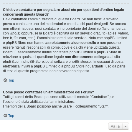
Chi devo contattare per segnalare abusi e/o per questioni d’ordine legale
concernenti questa Board?
Devi contattare l’amministratore di questa Board. Se non riesci a trovarlo,
prova a contattare uno dei moderatori e chiedi a chi puoi rivolgerti. Se ancora
non ottieni risposta, puoi contattare il proprietario del dominio (fai una ricerca
con
whois
) oppure, se la Board è ospitata da un servizio gratuito (ad es. yahoo,
free.fr, f2s.com, ecc.), l’amministratore di tale servizio. Nota che phpBB Limited
e phpBB Store non hanno
assolutamente alcun controllo
e non possono
essere ritenuti responsabili di come, dove e da chi viene utilizzata questa
Board. È assolutamente inutile contattare phpBB Limited o phpBB Store in
relazione a qualsiasi questione legale
non direttamente collegata
al sito
phpBB.com, phpBB-Store.it o al software phpBB stesso. I messaggi di posta
elettronica inviati a phpBB Limited o a phpBB Store riguardanti l’uso da parte
di terzi di questo programma non riceveranno risposta.
Top
Come posso contattare un amministratore del Forum?
Tutti gli utenti della Board possono utilizzare il modulo "Contattaci", se
l’opzione è stata abilitata dall’amministratore.
I membri della Board possono anche usare il collegamento "Staff".
Top
Vai a