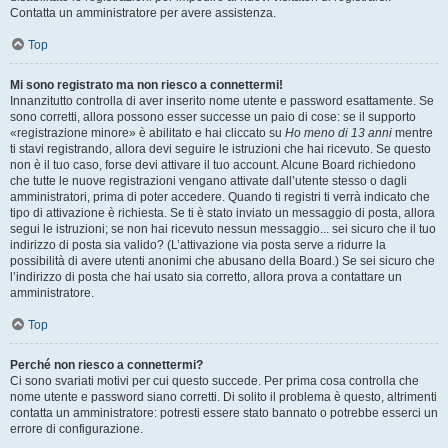
Contatta un amministratore per avere assistenza.
Top
Mi sono registrato ma non riesco a connettermi!
Innanzitutto controlla di aver inserito nome utente e password esattamente. Se
sono corretti, allora possono esser successe un paio di cose: se il supporto
«registrazione minore» è abilitato e hai cliccato su
Ho meno di 13 anni
mentre
ti stavi registrando, allora devi seguire le istruzioni che hai ricevuto. Se questo
non è il tuo caso, forse devi attivare il tuo account. Alcune Board richiedono
che tutte le nuove registrazioni vengano attivate dall’utente stesso o dagli
amministratori, prima di poter accedere. Quando ti registri ti verrà indicato che
tipo di attivazione è richiesta. Se ti è stato inviato un messaggio di posta, allora
segui le istruzioni; se non hai ricevuto nessun messaggio... sei sicuro che il tuo
indirizzo di posta sia valido? (L’attivazione via posta serve a ridurre la
possibilità di avere utenti anonimi che abusano della Board.) Se sei sicuro che
l’indirizzo di posta che hai usato sia corretto, allora prova a contattare un
amministratore.
Top
Perché non riesco a connettermi?
Ci sono svariati motivi per cui questo succede. Per prima cosa controlla che
nome utente e password siano corretti. Di solito il problema è questo, altrimenti
contatta un amministratore: potresti essere stato bannato o potrebbe esserci un
errore di configurazione.