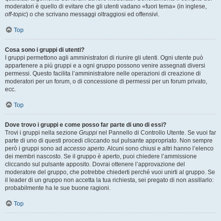
moderatori è quello di evitare che gli utenti vadano «fuori tema» (in inglese,
off-topic
) o che scrivano messaggi oltraggiosi ed offensivi.
Top
Cosa sono i gruppi di utenti?
I gruppi permettono agli amministratori di riunire gli utenti. Ogni utente può
appartenere a più gruppi e a ogni gruppo possono venire assegnati diversi
permessi. Questo facilita l’amministratore nelle operazioni di creazione di
moderatori per un forum, o di concessione di permessi per un forum privato,
ecc.
Top
Dove trovo i gruppi e come posso far parte di uno di essi?
Trovi i gruppi nella sezione
Gruppi
nel Pannello di Controllo Utente. Se vuoi far
parte di uno di questi procedi cliccando sul pulsante appropriato. Non sempre
però i gruppi sono ad
accesso aperto
. Alcuni sono chiusi e altri hanno l’elenco
dei membri nascosto. Se il gruppo è aperto, puoi chiedere l’ammissione
cliccando sul pulsante apposito. Dovrai ottenere l’approvazione del
moderatore del gruppo, che potrebbe chiederti perché vuoi unirti al gruppo. Se
il leader di un gruppo non accetta la tua richiesta, sei pregato di non assillarlo:
probabilmente ha le sue buone ragioni.
Top