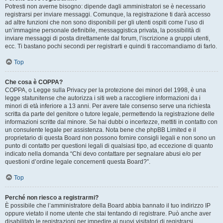
Potresti non averne bisogno: dipende dagli amministratori se è necessario
registrarsi per inviare messaggi. Comunque, la registrazione ti darà accesso
ad altre funzioni che non sono disponibili per gli utenti ospiti come l’uso di
un’immagine personale definibile, messaggistica privata, la possibilità di
inviare messaggi di posta direttamente dal forum, l’iscrizione a gruppi utenti,
ecc. Ti bastano pochi secondi per registrarti e quindi ti raccomandiamo di farlo.
Top
Che cosa è COPPA?
COPPA, o Legge sulla Privacy per la protezione dei minori del 1998, è una
legge statunitense che autorizza i siti web a raccogliere informazioni da i
minori di età inferiore a 13 anni. Per avere tale consenso serve una richiesta
scritta da parte del genitore o tutore legale, permettendo la registrazione delle
informazioni scritte dal minore. Se hai dubbi o incertezze, mettiti in contatto con
un consulente legale per assistenza. Nota bene che phpBB Limited e il
proprietario di questa Board non possono fornire consigli legali e non sono un
punto di contatto per questioni legali di qualsiasi tipo, ad eccezione di quanto
indicato nella domanda “Chi devo contattare per segnalare abusi e/o per
questioni d’ordine legale concernenti questa Board?”.
Top
Perché non riesco a registrarmi?
È possibile che l’amministratore della Board abbia bannato il tuo indirizzo IP
oppure vietato il nome utente che stai tentando di registrare. Può anche aver
disabilitato le registrazioni per impedire ai nuovi visitatori di registrarsi.