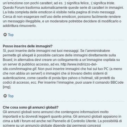
un’emozione con pochi caratteri; ad es. :) significa felice, :( significa triste.
Questo Forum trasforma automaticamente queste serie di caratteri in immagini.
La lista completa delle emoticon è visibile nella pagina di invio messaggi.
Cerca di non esagerare nell’uso delle emoticon, possono facilmente rendere
un messaggio illeggibile, e un moderatore potrebbe decidere di modificarlo o
addirittura rimuoverlo.
Top
Posso inserire delle immagini?
Sì, puoi inserire delle immagini nei tuoi messaggi. Se l’amministratore
permette gli allegati è possibile caricare delle immagini direttamente sulla
Board; in alternativa devi creare un collegamento a un’immagine ospitata su
un server di pubblico accesso, ad es. http://www.indirizzo-del-
sito.com/immagine.gif. Non puoi inserire immagini che hai sul tuo PC (a meno
che non abbia un server!) o immagini che si trovano dietro sistemi di
autenticazione, come caselle di posta tipo yahoo o hotmail, siti protetti da
codici di accesso, ecc. Per inserire l’immagine, puoi usare il comando BBCode
[img].
Top
Che cosa sono gli annunci globali?
Gli annunci globali sono annunci che contengono informazioni molto
importanti e tu dovresti leggerli quanto prima. Gli annunci globali appaiono in
cima a tutti i forum ed anche nel Pannello di Controllo Utente. La possibilità di
scrivere su un annuncio globale dipende dai permessi concessi