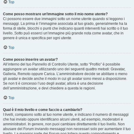
Top
Come posso mostrare un’immagine sotto il mio nome utente?
Ci possono essere due immagini sotto un nome utente quando si leggono i
messaggi. La prima è l’immagine associata al tuo grado, generalmente ha la
forma di stelle, blocchi o punti che indicano quanti interventi hai scritto o il tuo
livello. Sotto può esserci un’immagine più grande nota come avatar, che in
genere è unica e specifica per ogni utente.
Top
Come posso inserire un avatar?
All’interno del tuo Pannello di Controllo Utente, sotto “Profilo” è possibile
aggiungere un avatar utilizzando uno dei seguenti quattro metodi: Gravatar,
Galleria, Remoto oppure Carica. L’amministratore decide se abilitare o meno
gli avatar e decide anche il modo in cui gli avatar sono messi a disposizione.
Se non ti è concesso l’uso degli avatar, allora è una decisione
dell’amministrazione, e devi chiedere a questa le ragioni.
Top
Qual è il mio livello e come faccio a cambiarlo?
I livelli, compaiono sotto al tuo nome utente, e indicano il numero di messaggi
che hai inviato oppure identificano alcuni utenti, ad esempio, moderatori e
amministratori. In genere, non puoi cambiare direttamente il tuo livello. Non
abusare del Forum inviando messaggi non necessari solo per aumentare il tuo
livello. La maggior parte dei Forum non tollera questo comportamento e