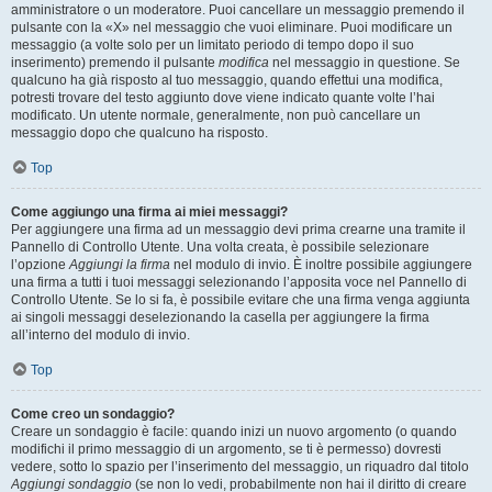
amministratore o un moderatore. Puoi cancellare un messaggio premendo il
pulsante con la «X» nel messaggio che vuoi eliminare. Puoi modificare un
messaggio (a volte solo per un limitato periodo di tempo dopo il suo
inserimento) premendo il pulsante
modifica
nel messaggio in questione. Se
qualcuno ha già risposto al tuo messaggio, quando effettui una modifica,
potresti trovare del testo aggiunto dove viene indicato quante volte l’hai
modificato. Un utente normale, generalmente, non può cancellare un
messaggio dopo che qualcuno ha risposto.
Top
Come aggiungo una firma ai miei messaggi?
Per aggiungere una firma ad un messaggio devi prima crearne una tramite il
Pannello di Controllo Utente. Una volta creata, è possibile selezionare
l’opzione
Aggiungi la firma
nel modulo di invio. È inoltre possibile aggiungere
una firma a tutti i tuoi messaggi selezionando l’apposita voce nel Pannello di
Controllo Utente. Se lo si fa, è possibile evitare che una firma venga aggiunta
ai singoli messaggi deselezionando la casella per aggiungere la firma
all’interno del modulo di invio.
Top
Come creo un sondaggio?
Creare un sondaggio è facile: quando inizi un nuovo argomento (o quando
modifichi il primo messaggio di un argomento, se ti è permesso) dovresti
vedere, sotto lo spazio per l’inserimento del messaggio, un riquadro dal titolo
Aggiungi sondaggio
(se non lo vedi, probabilmente non hai il diritto di creare