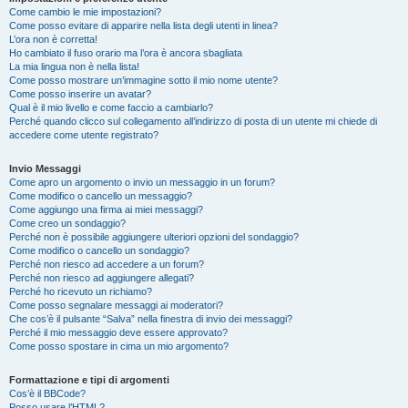
Come cambio le mie impostazioni?
Come posso evitare di apparire nella lista degli utenti in linea?
L’ora non è corretta!
Ho cambiato il fuso orario ma l’ora è ancora sbagliata
La mia lingua non è nella lista!
Come posso mostrare un’immagine sotto il mio nome utente?
Come posso inserire un avatar?
Qual è il mio livello e come faccio a cambiarlo?
Perché quando clicco sul collegamento all’indirizzo di posta di un utente mi chiede di
accedere come utente registrato?
Invio Messaggi
Come apro un argomento o invio un messaggio in un forum?
Come modifico o cancello un messaggio?
Come aggiungo una firma ai miei messaggi?
Come creo un sondaggio?
Perché non è possibile aggiungere ulteriori opzioni del sondaggio?
Come modifico o cancello un sondaggio?
Perché non riesco ad accedere a un forum?
Perché non riesco ad aggiungere allegati?
Perché ho ricevuto un richiamo?
Come posso segnalare messaggi ai moderatori?
Che cos’è il pulsante “Salva” nella finestra di invio dei messaggi?
Perché il mio messaggio deve essere approvato?
Come posso spostare in cima un mio argomento?
Formattazione e tipi di argomenti
Cos’è il BBCode?
Posso usare l’HTML?