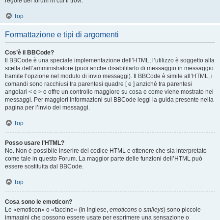
regole del forum in cui ti trovi.
Top
Formattazione e tipi di argomenti
Cos’è il BBCode?
Il BBCode è una speciale implementazione dell’HTML; l’utilizzo è soggetto alla
scelta dell’amministratore (puoi anche disabilitarlo di messaggio in messaggio
tramite l’opzione nel modulo di invio messaggi). Il BBCode è simile all’HTML, i
comandi sono racchiusi tra parentesi quadre [ e ] anziché tra parentesi
angolari < e > e offre un controllo maggiore su cosa e come viene mostrato nei
messaggi. Per maggiori informazioni sul BBCode leggi la guida presente nella
pagina per l’invio dei messaggi.
Top
Posso usare l’HTML?
No. Non è possibile inserire del codice HTML e ottenere che sia interpretato
come tale in questo Forum. La maggior parte delle funzioni dell’HTML può
essere sostituita dal BBCode.
Top
Cosa sono le emoticon?
Le «emoticon» o «faccine» (in inglese,
emoticons
o
smileys
) sono piccole
immagini che possono essere usate per esprimere una sensazione o