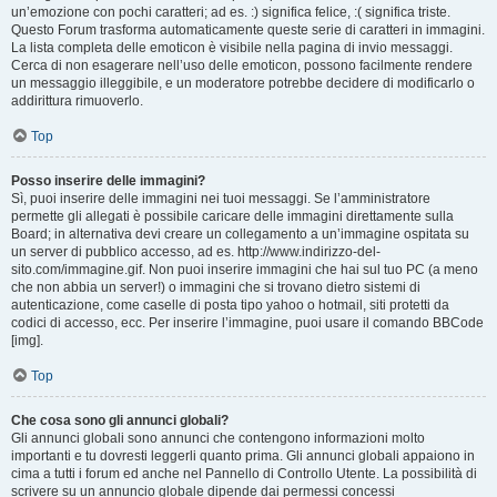
un’emozione con pochi caratteri; ad es. :) significa felice, :( significa triste.
Questo Forum trasforma automaticamente queste serie di caratteri in immagini.
La lista completa delle emoticon è visibile nella pagina di invio messaggi.
Cerca di non esagerare nell’uso delle emoticon, possono facilmente rendere
un messaggio illeggibile, e un moderatore potrebbe decidere di modificarlo o
addirittura rimuoverlo.
Top
Posso inserire delle immagini?
Sì, puoi inserire delle immagini nei tuoi messaggi. Se l’amministratore
permette gli allegati è possibile caricare delle immagini direttamente sulla
Board; in alternativa devi creare un collegamento a un’immagine ospitata su
un server di pubblico accesso, ad es. http://www.indirizzo-del-
sito.com/immagine.gif. Non puoi inserire immagini che hai sul tuo PC (a meno
che non abbia un server!) o immagini che si trovano dietro sistemi di
autenticazione, come caselle di posta tipo yahoo o hotmail, siti protetti da
codici di accesso, ecc. Per inserire l’immagine, puoi usare il comando BBCode
[img].
Top
Che cosa sono gli annunci globali?
Gli annunci globali sono annunci che contengono informazioni molto
importanti e tu dovresti leggerli quanto prima. Gli annunci globali appaiono in
cima a tutti i forum ed anche nel Pannello di Controllo Utente. La possibilità di
scrivere su un annuncio globale dipende dai permessi concessi