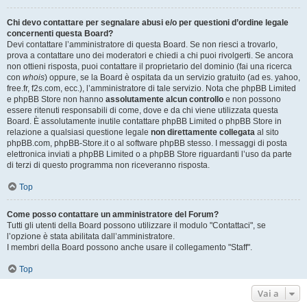
Chi devo contattare per segnalare abusi e/o per questioni d’ordine legale
concernenti questa Board?
Devi contattare l’amministratore di questa Board. Se non riesci a trovarlo,
prova a contattare uno dei moderatori e chiedi a chi puoi rivolgerti. Se ancora
non ottieni risposta, puoi contattare il proprietario del dominio (fai una ricerca
con
whois
) oppure, se la Board è ospitata da un servizio gratuito (ad es. yahoo,
free.fr, f2s.com, ecc.), l’amministratore di tale servizio. Nota che phpBB Limited
e phpBB Store non hanno
assolutamente alcun controllo
e non possono
essere ritenuti responsabili di come, dove e da chi viene utilizzata questa
Board. È assolutamente inutile contattare phpBB Limited o phpBB Store in
relazione a qualsiasi questione legale
non direttamente collegata
al sito
phpBB.com, phpBB-Store.it o al software phpBB stesso. I messaggi di posta
elettronica inviati a phpBB Limited o a phpBB Store riguardanti l’uso da parte
di terzi di questo programma non riceveranno risposta.
Top
Come posso contattare un amministratore del Forum?
Tutti gli utenti della Board possono utilizzare il modulo "Contattaci", se
l’opzione è stata abilitata dall’amministratore.
I membri della Board possono anche usare il collegamento "Staff".
Top
Vai a