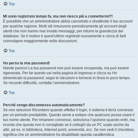
Top
Mi sono registrato tempo fa, ma non riesco più a connettermi?!
È possibile che un amministratore abbia cancellato o disattivato il tuo account
per qualche ragione. Molti siti rimuovono periodicamente gli account degli
utenti che non hanno mai inviato messaggi, per ridurre la grandezza del
database. Se il motivo è quest’ultimo registrati nuovamente e cerca di farti
coinvolgere maggiormente nelle discussioni.
Top
Ho perso la mia password!
Niente panico! La tua password non può essere recuperata, ma può essere
rigenerata. Per far questo vai nella pagina di ingresso e clicca su
Ho
dimenticato la password
, segui le istruzioni e tornerai in linea in poco tempo.
Se riscontri difficoltà, contatta l’amministratore.
Top
Perché vengo disconnesso automaticamente?
Se non selezioni
Ricordami
quando effettui il login, il sistema ti terrà connesso
per un periodo prestabilito. Questo serve a evitare che qualcuno possa usare il
tuo nome utente. Per rimanere connesso, seleziona l’opzione quando entri, ma
ricorda che questo non è consigliato se ti colleghi da un PC usato anche da
altri, ad es. in biblioteca, Internet point, università, ecc. Se non vedi il checkbox,
significa che un amministratore ha disabilitato questa caratteristica.