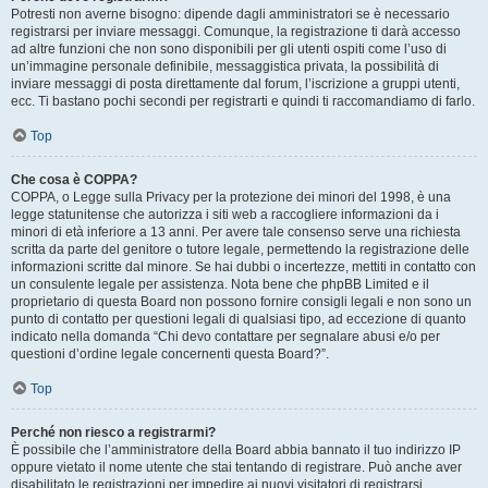
Potresti non averne bisogno: dipende dagli amministratori se è necessario
registrarsi per inviare messaggi. Comunque, la registrazione ti darà accesso
ad altre funzioni che non sono disponibili per gli utenti ospiti come l’uso di
un’immagine personale definibile, messaggistica privata, la possibilità di
inviare messaggi di posta direttamente dal forum, l’iscrizione a gruppi utenti,
ecc. Ti bastano pochi secondi per registrarti e quindi ti raccomandiamo di farlo.
Top
Che cosa è COPPA?
COPPA, o Legge sulla Privacy per la protezione dei minori del 1998, è una
legge statunitense che autorizza i siti web a raccogliere informazioni da i
minori di età inferiore a 13 anni. Per avere tale consenso serve una richiesta
scritta da parte del genitore o tutore legale, permettendo la registrazione delle
informazioni scritte dal minore. Se hai dubbi o incertezze, mettiti in contatto con
un consulente legale per assistenza. Nota bene che phpBB Limited e il
proprietario di questa Board non possono fornire consigli legali e non sono un
punto di contatto per questioni legali di qualsiasi tipo, ad eccezione di quanto
indicato nella domanda “Chi devo contattare per segnalare abusi e/o per
questioni d’ordine legale concernenti questa Board?”.
Top
Perché non riesco a registrarmi?
È possibile che l’amministratore della Board abbia bannato il tuo indirizzo IP
oppure vietato il nome utente che stai tentando di registrare. Può anche aver
disabilitato le registrazioni per impedire ai nuovi visitatori di registrarsi.