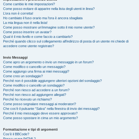
Come cambio le mie impostazioni?
Come posso evitare di apparire nella lista degli utenti in linea?
L’ora non è corretta!
Ho cambiato il fuso orario ma l’ora è ancora sbagliata
La mia lingua non è nella lista!
Come posso mostrare un’immagine sotto il mio nome utente?
Come posso inserire un avatar?
Qual è il mio livello e come faccio a cambiarlo?
Perché quando clicco sul collegamento all’indirizzo di posta di un utente mi chiede di
accedere come utente registrato?
Invio Messaggi
Come apro un argomento o invio un messaggio in un forum?
Come modifico o cancello un messaggio?
Come aggiungo una firma ai miei messaggi?
Come creo un sondaggio?
Perché non è possibile aggiungere ulteriori opzioni del sondaggio?
Come modifico o cancello un sondaggio?
Perché non riesco ad accedere a un forum?
Perché non riesco ad aggiungere allegati?
Perché ho ricevuto un richiamo?
Come posso segnalare messaggi ai moderatori?
Che cos’è il pulsante “Salva” nella finestra di invio dei messaggi?
Perché il mio messaggio deve essere approvato?
Come posso spostare in cima un mio argomento?
Formattazione e tipi di argomenti
Cos’è il BBCode?
Posso usare l’HTML?