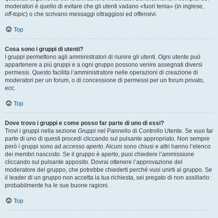
moderatori è quello di evitare che gli utenti vadano «fuori tema» (in inglese,
off-topic
) o che scrivano messaggi oltraggiosi ed offensivi.
Top
Cosa sono i gruppi di utenti?
I gruppi permettono agli amministratori di riunire gli utenti. Ogni utente può
appartenere a più gruppi e a ogni gruppo possono venire assegnati diversi
permessi. Questo facilita l’amministratore nelle operazioni di creazione di
moderatori per un forum, o di concessione di permessi per un forum privato,
ecc.
Top
Dove trovo i gruppi e come posso far parte di uno di essi?
Trovi i gruppi nella sezione
Gruppi
nel Pannello di Controllo Utente. Se vuoi far
parte di uno di questi procedi cliccando sul pulsante appropriato. Non sempre
però i gruppi sono ad
accesso aperto
. Alcuni sono chiusi e altri hanno l’elenco
dei membri nascosto. Se il gruppo è aperto, puoi chiedere l’ammissione
cliccando sul pulsante apposito. Dovrai ottenere l’approvazione del
moderatore del gruppo, che potrebbe chiederti perché vuoi unirti al gruppo. Se
il leader di un gruppo non accetta la tua richiesta, sei pregato di non assillarlo:
probabilmente ha le sue buone ragioni.
Top