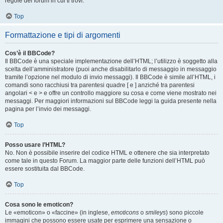
regole del forum in cui ti trovi.
Top
Formattazione e tipi di argomenti
Cos’è il BBCode?
Il BBCode è una speciale implementazione dell’HTML; l’utilizzo è soggetto alla
scelta dell’amministratore (puoi anche disabilitarlo di messaggio in messaggio
tramite l’opzione nel modulo di invio messaggi). Il BBCode è simile all’HTML, i
comandi sono racchiusi tra parentesi quadre [ e ] anziché tra parentesi
angolari < e > e offre un controllo maggiore su cosa e come viene mostrato nei
messaggi. Per maggiori informazioni sul BBCode leggi la guida presente nella
pagina per l’invio dei messaggi.
Top
Posso usare l’HTML?
No. Non è possibile inserire del codice HTML e ottenere che sia interpretato
come tale in questo Forum. La maggior parte delle funzioni dell’HTML può
essere sostituita dal BBCode.
Top
Cosa sono le emoticon?
Le «emoticon» o «faccine» (in inglese,
emoticons
o
smileys
) sono piccole
immagini che possono essere usate per esprimere una sensazione o