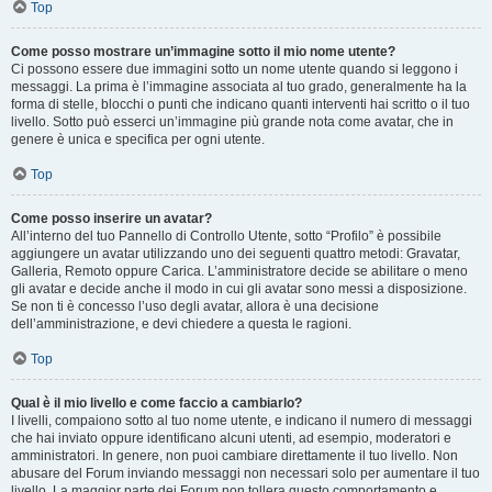
Top
Come posso mostrare un’immagine sotto il mio nome utente?
Ci possono essere due immagini sotto un nome utente quando si leggono i
messaggi. La prima è l’immagine associata al tuo grado, generalmente ha la
forma di stelle, blocchi o punti che indicano quanti interventi hai scritto o il tuo
livello. Sotto può esserci un’immagine più grande nota come avatar, che in
genere è unica e specifica per ogni utente.
Top
Come posso inserire un avatar?
All’interno del tuo Pannello di Controllo Utente, sotto “Profilo” è possibile
aggiungere un avatar utilizzando uno dei seguenti quattro metodi: Gravatar,
Galleria, Remoto oppure Carica. L’amministratore decide se abilitare o meno
gli avatar e decide anche il modo in cui gli avatar sono messi a disposizione.
Se non ti è concesso l’uso degli avatar, allora è una decisione
dell’amministrazione, e devi chiedere a questa le ragioni.
Top
Qual è il mio livello e come faccio a cambiarlo?
I livelli, compaiono sotto al tuo nome utente, e indicano il numero di messaggi
che hai inviato oppure identificano alcuni utenti, ad esempio, moderatori e
amministratori. In genere, non puoi cambiare direttamente il tuo livello. Non
abusare del Forum inviando messaggi non necessari solo per aumentare il tuo
livello. La maggior parte dei Forum non tollera questo comportamento e