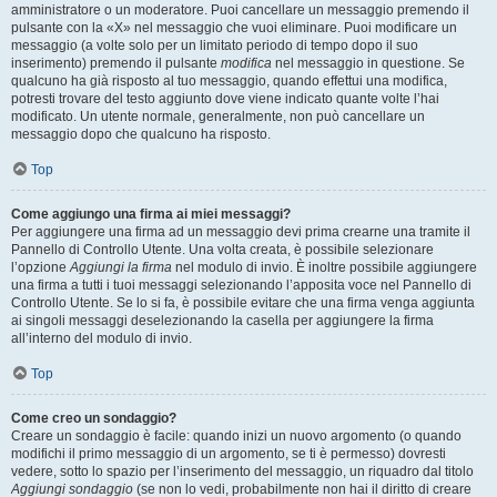
amministratore o un moderatore. Puoi cancellare un messaggio premendo il
pulsante con la «X» nel messaggio che vuoi eliminare. Puoi modificare un
messaggio (a volte solo per un limitato periodo di tempo dopo il suo
inserimento) premendo il pulsante
modifica
nel messaggio in questione. Se
qualcuno ha già risposto al tuo messaggio, quando effettui una modifica,
potresti trovare del testo aggiunto dove viene indicato quante volte l’hai
modificato. Un utente normale, generalmente, non può cancellare un
messaggio dopo che qualcuno ha risposto.
Top
Come aggiungo una firma ai miei messaggi?
Per aggiungere una firma ad un messaggio devi prima crearne una tramite il
Pannello di Controllo Utente. Una volta creata, è possibile selezionare
l’opzione
Aggiungi la firma
nel modulo di invio. È inoltre possibile aggiungere
una firma a tutti i tuoi messaggi selezionando l’apposita voce nel Pannello di
Controllo Utente. Se lo si fa, è possibile evitare che una firma venga aggiunta
ai singoli messaggi deselezionando la casella per aggiungere la firma
all’interno del modulo di invio.
Top
Come creo un sondaggio?
Creare un sondaggio è facile: quando inizi un nuovo argomento (o quando
modifichi il primo messaggio di un argomento, se ti è permesso) dovresti
vedere, sotto lo spazio per l’inserimento del messaggio, un riquadro dal titolo
Aggiungi sondaggio
(se non lo vedi, probabilmente non hai il diritto di creare