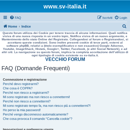
www.sv-italia.it
FAQ
Iscriviti
Login
C
Home
Indice
Questo forum utilizza dei Cookie per tenere traccia di alcune informazioni. Quali notifica
e
visiva di una nuova risposta in un vostro topic, Notifica visiva di un nuovo argomento, e
Mantenimento dello stato Online del Registrato. Collegandosi al forum o Registrandosi, si
r
accettano queste condizioni. Sono inoltre presenti cookie di terze parti, esterni al
software phpBB, relativi a (titolo esemplificativo e non esaustivo) Google Adsense,
c
Youtube, ImageShack, Histats, Google+, Twitter, Facebook, (e altri Social Network), e ad
altri siti. La navigazione su questo forum, implica la completa accettazione dell’utilizzo di
a
ogni tipologia di cookie esistente su sv-italia.it.
VECCHIO FORUM
FAQ (Domande Frequenti)
Connessione e registrazione
Perché devo registrarmi?
Che cosa è COPPA?
Perché non riesco a registrarmi?
Mi sono registrato ma non riesco a connettermi!
Perché non riesco a connettermi?
Mi sono registrato tempo fa, ma non riesco più a connettermi?!
Ho perso la mia password!
Perché vengo disconnesso automaticamente?
Che cosa provoca il comando “Cancella cookie”?
Impostazioni e preferenze utente