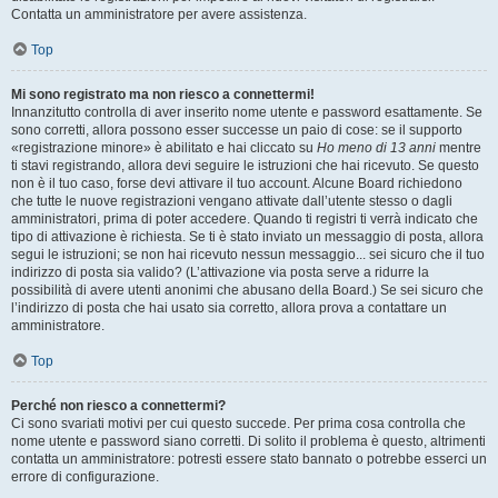
Contatta un amministratore per avere assistenza.
Top
Mi sono registrato ma non riesco a connettermi!
Innanzitutto controlla di aver inserito nome utente e password esattamente. Se
sono corretti, allora possono esser successe un paio di cose: se il supporto
«registrazione minore» è abilitato e hai cliccato su
Ho meno di 13 anni
mentre
ti stavi registrando, allora devi seguire le istruzioni che hai ricevuto. Se questo
non è il tuo caso, forse devi attivare il tuo account. Alcune Board richiedono
che tutte le nuove registrazioni vengano attivate dall’utente stesso o dagli
amministratori, prima di poter accedere. Quando ti registri ti verrà indicato che
tipo di attivazione è richiesta. Se ti è stato inviato un messaggio di posta, allora
segui le istruzioni; se non hai ricevuto nessun messaggio... sei sicuro che il tuo
indirizzo di posta sia valido? (L’attivazione via posta serve a ridurre la
possibilità di avere utenti anonimi che abusano della Board.) Se sei sicuro che
l’indirizzo di posta che hai usato sia corretto, allora prova a contattare un
amministratore.
Top
Perché non riesco a connettermi?
Ci sono svariati motivi per cui questo succede. Per prima cosa controlla che
nome utente e password siano corretti. Di solito il problema è questo, altrimenti
contatta un amministratore: potresti essere stato bannato o potrebbe esserci un
errore di configurazione.