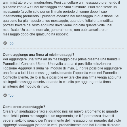
amministratore o un moderatore. Puoi cancellare un messaggio premendo il
pulsante con la «X» nel messaggio che vuoi eliminare. Puoi modificare un
messaggio (a volte solo per un limitato periodo di tempo dopo il suo
inserimento) premendo il pulsante
modifica
nel messaggio in questione. Se
qualcuno ha già risposto al tuo messaggio, quando effettui una modifica,
potresti trovare del testo aggiunto dove viene indicato quante volte l’hai
modificato. Un utente normale, generalmente, non può cancellare un
messaggio dopo che qualcuno ha risposto.
Top
Come aggiungo una firma ai miei messaggi?
Per aggiungere una firma ad un messaggio devi prima crearne una tramite il
Pannello di Controllo Utente. Una volta creata, è possibile selezionare
l’opzione
Aggiungi la firma
nel modulo di invio. È inoltre possibile aggiungere
una firma a tutti i tuoi messaggi selezionando l’apposita voce nel Pannello di
Controllo Utente. Se lo si fa, è possibile evitare che una firma venga aggiunta
ai singoli messaggi deselezionando la casella per aggiungere la firma
all’interno del modulo di invio.
Top
Come creo un sondaggio?
Creare un sondaggio è facile: quando inizi un nuovo argomento (o quando
modifichi il primo messaggio di un argomento, se ti è permesso) dovresti
vedere, sotto lo spazio per l’inserimento del messaggio, un riquadro dal titolo
Aggiungi sondaggio
(se non lo vedi, probabilmente non hai il diritto di creare