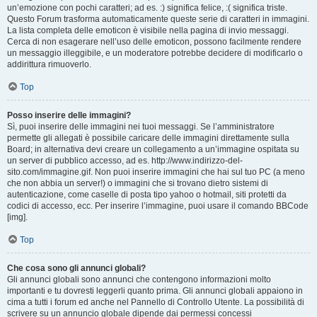
un’emozione con pochi caratteri; ad es. :) significa felice, :( significa triste.
Questo Forum trasforma automaticamente queste serie di caratteri in immagini.
La lista completa delle emoticon è visibile nella pagina di invio messaggi.
Cerca di non esagerare nell’uso delle emoticon, possono facilmente rendere
un messaggio illeggibile, e un moderatore potrebbe decidere di modificarlo o
addirittura rimuoverlo.
Top
Posso inserire delle immagini?
Sì, puoi inserire delle immagini nei tuoi messaggi. Se l’amministratore
permette gli allegati è possibile caricare delle immagini direttamente sulla
Board; in alternativa devi creare un collegamento a un’immagine ospitata su
un server di pubblico accesso, ad es. http://www.indirizzo-del-
sito.com/immagine.gif. Non puoi inserire immagini che hai sul tuo PC (a meno
che non abbia un server!) o immagini che si trovano dietro sistemi di
autenticazione, come caselle di posta tipo yahoo o hotmail, siti protetti da
codici di accesso, ecc. Per inserire l’immagine, puoi usare il comando BBCode
[img].
Top
Che cosa sono gli annunci globali?
Gli annunci globali sono annunci che contengono informazioni molto
importanti e tu dovresti leggerli quanto prima. Gli annunci globali appaiono in
cima a tutti i forum ed anche nel Pannello di Controllo Utente. La possibilità di
scrivere su un annuncio globale dipende dai permessi concessi