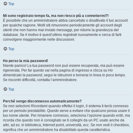
Top
Mi sono registrato tempo fa, ma non riesco più a connettermi?!
È possibile che un amministratore abbia cancellato o disattivato il tuo account
per qualche ragione. Molti siti rimuovono periodicamente gli account degli
utenti che non hanno mai inviato messaggi, per ridurre la grandezza del
database. Se il motivo è quest’ultimo registrati nuovamente e cerca di farti
coinvolgere maggiormente nelle discussioni.
Top
Ho perso la mia password!
Niente panico! La tua password non può essere recuperata, ma può essere
rigenerata. Per far questo vai nella pagina di ingresso e clicca su
Ho
dimenticato la password
, segui le istruzioni e tornerai in linea in poco tempo.
Se riscontri difficoltà, contatta l’amministratore.
Top
Perché vengo disconnesso automaticamente?
Se non selezioni
Ricordami
quando effettui il login, il sistema ti terrà connesso
per un periodo prestabilito. Questo serve a evitare che qualcuno possa usare il
tuo nome utente. Per rimanere connesso, seleziona l’opzione quando entri, ma
ricorda che questo non è consigliato se ti colleghi da un PC usato anche da
altri, ad es. in biblioteca, Internet point, università, ecc. Se non vedi il checkbox,
significa che un amministratore ha disabilitato questa caratteristica.