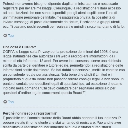
Potresti non averne bisogno: dipende dagli amministratori se è necessario
registrarsi per inviare messaggi. Comunque, la registrazione ti darà accesso
ad altre funzioni che non sono disponibili per gli utenti ospiti come l’uso di
un’immagine personale definibile, messaggistica privata, la possibilità di
inviare messaggi di posta direttamente dal forum, l’iscrizione a gruppi utenti,
ecc. Ti bastano pochi secondi per registrarti e quindi ti raccomandiamo di farlo.
Top
Che cosa è COPPA?
COPPA, o Legge sulla Privacy per la protezione dei minori del 1998, è una
legge statunitense che autorizza i siti web a raccogliere informazioni da i
minori di età inferiore a 13 anni. Per avere tale consenso serve una richiesta
scritta da parte del genitore o tutore legale, permettendo la registrazione delle
informazioni scritte dal minore. Se hai dubbi o incertezze, mettiti in contatto con
un consulente legale per assistenza. Nota bene che phpBB Limited e il
proprietario di questa Board non possono fornire consigli legali e non sono un
punto di contatto per questioni legali di qualsiasi tipo, ad eccezione di quanto
indicato nella domanda “Chi devo contattare per segnalare abusi e/o per
questioni d’ordine legale concernenti questa Board?”.
Top
Perché non riesco a registrarmi?
È possibile che l’amministratore della Board abbia bannato il tuo indirizzo IP
oppure vietato il nome utente che stai tentando di registrare. Può anche aver
disabilitato le registrazioni per impedire ai nuovi visitatori di registrarsi.