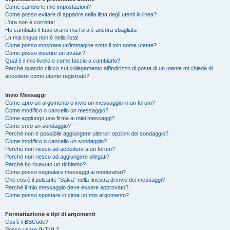
Come cambio le mie impostazioni?
Come posso evitare di apparire nella lista degli utenti in linea?
L’ora non è corretta!
Ho cambiato il fuso orario ma l’ora è ancora sbagliata
La mia lingua non è nella lista!
Come posso mostrare un’immagine sotto il mio nome utente?
Come posso inserire un avatar?
Qual è il mio livello e come faccio a cambiarlo?
Perché quando clicco sul collegamento all’indirizzo di posta di un utente mi chiede di
accedere come utente registrato?
Invio Messaggi
Come apro un argomento o invio un messaggio in un forum?
Come modifico o cancello un messaggio?
Come aggiungo una firma ai miei messaggi?
Come creo un sondaggio?
Perché non è possibile aggiungere ulteriori opzioni del sondaggio?
Come modifico o cancello un sondaggio?
Perché non riesco ad accedere a un forum?
Perché non riesco ad aggiungere allegati?
Perché ho ricevuto un richiamo?
Come posso segnalare messaggi ai moderatori?
Che cos’è il pulsante “Salva” nella finestra di invio dei messaggi?
Perché il mio messaggio deve essere approvato?
Come posso spostare in cima un mio argomento?
Formattazione e tipi di argomenti
Cos’è il BBCode?
Posso usare l’HTML?