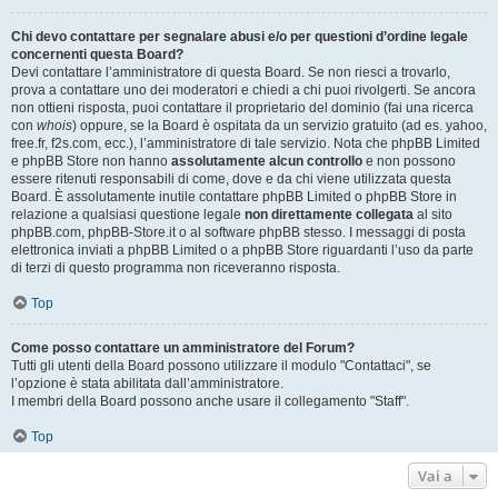
Chi devo contattare per segnalare abusi e/o per questioni d’ordine legale
concernenti questa Board?
Devi contattare l’amministratore di questa Board. Se non riesci a trovarlo,
prova a contattare uno dei moderatori e chiedi a chi puoi rivolgerti. Se ancora
non ottieni risposta, puoi contattare il proprietario del dominio (fai una ricerca
con
whois
) oppure, se la Board è ospitata da un servizio gratuito (ad es. yahoo,
free.fr, f2s.com, ecc.), l’amministratore di tale servizio. Nota che phpBB Limited
e phpBB Store non hanno
assolutamente alcun controllo
e non possono
essere ritenuti responsabili di come, dove e da chi viene utilizzata questa
Board. È assolutamente inutile contattare phpBB Limited o phpBB Store in
relazione a qualsiasi questione legale
non direttamente collegata
al sito
phpBB.com, phpBB-Store.it o al software phpBB stesso. I messaggi di posta
elettronica inviati a phpBB Limited o a phpBB Store riguardanti l’uso da parte
di terzi di questo programma non riceveranno risposta.
Top
Come posso contattare un amministratore del Forum?
Tutti gli utenti della Board possono utilizzare il modulo "Contattaci", se
l’opzione è stata abilitata dall’amministratore.
I membri della Board possono anche usare il collegamento "Staff".
Top
Vai a