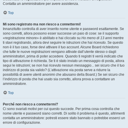
Contatta un amministratore per avere assistenza.
Top
Mi sono registrato ma non riesco a connettermi!
Innanzitutto controlla di aver inserito nome utente e password esattamente. Se
sono corretti, allora possono esser successe un paio di cose: se il supporto
«registrazione minore» è abilitato e hai cliccato su
Ho meno di 13 anni
mentre
ti stavi registrando, allora devi seguire le istruzioni che hai ricevuto. Se questo
non è il tuo caso, forse devi attivare il tuo account. Alcune Board richiedono
che tutte le nuove registrazioni vengano attivate dall’utente stesso o dagli
amministratori, prima di poter accedere. Quando ti registri ti verrà indicato che
tipo di attivazione è richiesta. Se ti è stato inviato un messaggio di posta, allora
segui le istruzioni; se non hai ricevuto nessun messaggio... sei sicuro che il tuo
indirizzo di posta sia valido? (L’attivazione via posta serve a ridurre la
possibilità di avere utenti anonimi che abusano della Board.) Se sei sicuro che
l’indirizzo di posta che hai usato sia corretto, allora prova a contattare un
amministratore.
Top
Perché non riesco a connettermi?
Ci sono svariati motivi per cui questo succede. Per prima cosa controlla che
nome utente e password siano corretti. Di solito il problema è questo, altrimenti
contatta un amministratore: potresti essere stato bannato o potrebbe esserci un
errore di configurazione.