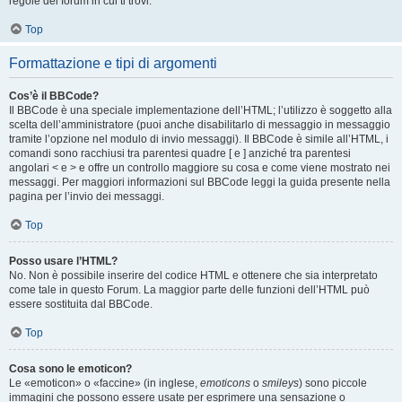
regole del forum in cui ti trovi.
Top
Formattazione e tipi di argomenti
Cos’è il BBCode?
Il BBCode è una speciale implementazione dell’HTML; l’utilizzo è soggetto alla
scelta dell’amministratore (puoi anche disabilitarlo di messaggio in messaggio
tramite l’opzione nel modulo di invio messaggi). Il BBCode è simile all’HTML, i
comandi sono racchiusi tra parentesi quadre [ e ] anziché tra parentesi
angolari < e > e offre un controllo maggiore su cosa e come viene mostrato nei
messaggi. Per maggiori informazioni sul BBCode leggi la guida presente nella
pagina per l’invio dei messaggi.
Top
Posso usare l’HTML?
No. Non è possibile inserire del codice HTML e ottenere che sia interpretato
come tale in questo Forum. La maggior parte delle funzioni dell’HTML può
essere sostituita dal BBCode.
Top
Cosa sono le emoticon?
Le «emoticon» o «faccine» (in inglese,
emoticons
o
smileys
) sono piccole
immagini che possono essere usate per esprimere una sensazione o