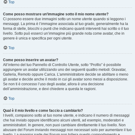
Top
Come posso mostrare un’immagine sotto il mio nome utente?
Ci possono essere due immagini sotto un nome utente quando si leggono i
messaggi. La prima è l’immagine associata al tuo grado, generalmente ha la
forma di stelle, blocchi o punti che indicano quanti interventi hai scritto o il tuo
livello. Sotto può esserci un’immagine più grande nota come avatar, che in
genere è unica e specifica per ogni utente.
Top
Come posso inserire un avatar?
All’interno del tuo Pannello di Controllo Utente, sotto “Profilo” è possibile
aggiungere un avatar utilizzando uno dei seguenti quattro metodi: Gravatar,
Galleria, Remoto oppure Carica. L’amministratore decide se abilitare o meno
gli avatar e decide anche il modo in cui gli avatar sono messi a disposizione.
Se non ti è concesso l’uso degli avatar, allora è una decisione
dell’amministrazione, e devi chiedere a questa le ragioni.
Top
Qual è il mio livello e come faccio a cambiarlo?
I livelli, compaiono sotto al tuo nome utente, e indicano il numero di messaggi
che hai inviato oppure identificano alcuni utenti, ad esempio, moderatori e
amministratori. In genere, non puoi cambiare direttamente il tuo livello. Non
abusare del Forum inviando messaggi non necessari solo per aumentare il tuo
livello. La maggior parte dei Forum non tollera questo comportamento e