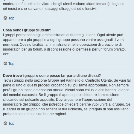
moderatori è quello di evitare che gli utenti vadano «fuori tema» (in inglese,
off-topic
) o che scrivano messaggi oltraggiosi ed offensivi.
Top
Cosa sono i gruppi di utenti?
I gruppi permettono agli amministratori di riunire gli utenti. Ogni utente può
appartenere a più gruppi e a ogni gruppo possono venire assegnati diversi
permessi. Questo facilita l’amministratore nelle operazioni di creazione di
moderatori per un forum, o di concessione di permessi per un forum privato,
ecc.
Top
Dove trovo i gruppi e come posso far parte di uno di essi?
Trovi i gruppi nella sezione
Gruppi
nel Pannello di Controllo Utente. Se vuoi far
parte di uno di questi procedi cliccando sul pulsante appropriato. Non sempre
però i gruppi sono ad
accesso aperto
. Alcuni sono chiusi e altri hanno l’elenco
dei membri nascosto. Se il gruppo è aperto, puoi chiedere l’ammissione
cliccando sul pulsante apposito. Dovrai ottenere l’approvazione del
moderatore del gruppo, che potrebbe chiederti perché vuoi unirti al gruppo. Se
il leader di un gruppo non accetta la tua richiesta, sei pregato di non assillarlo:
probabilmente ha le sue buone ragioni.
Top