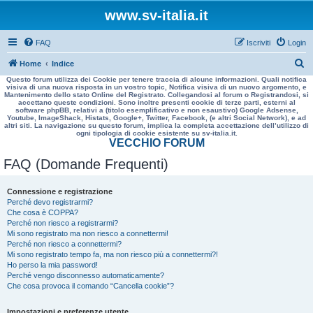
www.sv-italia.it
FAQ
Iscriviti
Login
C
Home
Indice
Questo forum utilizza dei Cookie per tenere traccia di alcune informazioni. Quali notifica
e
visiva di una nuova risposta in un vostro topic, Notifica visiva di un nuovo argomento, e
Mantenimento dello stato Online del Registrato. Collegandosi al forum o Registrandosi, si
r
accettano queste condizioni. Sono inoltre presenti cookie di terze parti, esterni al
software phpBB, relativi a (titolo esemplificativo e non esaustivo) Google Adsense,
c
Youtube, ImageShack, Histats, Google+, Twitter, Facebook, (e altri Social Network), e ad
altri siti. La navigazione su questo forum, implica la completa accettazione dell’utilizzo di
a
ogni tipologia di cookie esistente su sv-italia.it.
VECCHIO FORUM
FAQ (Domande Frequenti)
Connessione e registrazione
Perché devo registrarmi?
Che cosa è COPPA?
Perché non riesco a registrarmi?
Mi sono registrato ma non riesco a connettermi!
Perché non riesco a connettermi?
Mi sono registrato tempo fa, ma non riesco più a connettermi?!
Ho perso la mia password!
Perché vengo disconnesso automaticamente?
Che cosa provoca il comando “Cancella cookie”?
Impostazioni e preferenze utente