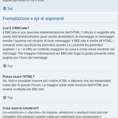
regole del forum in cui ti trovi.
Top
Formattazione e tipi di argomenti
Cos’è il BBCode?
Il BBCode è una speciale implementazione dell’HTML; l’utilizzo è soggetto alla
scelta dell’amministratore (puoi anche disabilitarlo di messaggio in messaggio
tramite l’opzione nel modulo di invio messaggi). Il BBCode è simile all’HTML, i
comandi sono racchiusi tra parentesi quadre [ e ] anziché tra parentesi
angolari < e > e offre un controllo maggiore su cosa e come viene mostrato nei
messaggi. Per maggiori informazioni sul BBCode leggi la guida presente nella
pagina per l’invio dei messaggi.
Top
Posso usare l’HTML?
No. Non è possibile inserire del codice HTML e ottenere che sia interpretato
come tale in questo Forum. La maggior parte delle funzioni dell’HTML può
essere sostituita dal BBCode.
Top
Cosa sono le emoticon?
Le «emoticon» o «faccine» (in inglese,
emoticons
o
smileys
) sono piccole
immagini che possono essere usate per esprimere una sensazione o