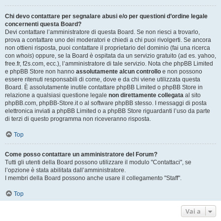
Chi devo contattare per segnalare abusi e/o per questioni d’ordine legale
concernenti questa Board?
Devi contattare l’amministratore di questa Board. Se non riesci a trovarlo,
prova a contattare uno dei moderatori e chiedi a chi puoi rivolgerti. Se ancora
non ottieni risposta, puoi contattare il proprietario del dominio (fai una ricerca
con
whois
) oppure, se la Board è ospitata da un servizio gratuito (ad es. yahoo,
free.fr, f2s.com, ecc.), l’amministratore di tale servizio. Nota che phpBB Limited
e phpBB Store non hanno
assolutamente alcun controllo
e non possono
essere ritenuti responsabili di come, dove e da chi viene utilizzata questa
Board. È assolutamente inutile contattare phpBB Limited o phpBB Store in
relazione a qualsiasi questione legale
non direttamente collegata
al sito
phpBB.com, phpBB-Store.it o al software phpBB stesso. I messaggi di posta
elettronica inviati a phpBB Limited o a phpBB Store riguardanti l’uso da parte
di terzi di questo programma non riceveranno risposta.
Top
Come posso contattare un amministratore del Forum?
Tutti gli utenti della Board possono utilizzare il modulo "Contattaci", se
l’opzione è stata abilitata dall’amministratore.
I membri della Board possono anche usare il collegamento "Staff".
Top
Vai a