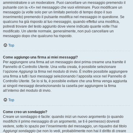
amministratore o un moderatore. Puoi cancellare un messaggio premendo il
pulsante con la «X» nel messaggio che vuoi eliminare. Puoi modificare un
messaggio (a volte solo per un limitato periodo di tempo dopo il suo
inserimento) premendo il pulsante
modifica
nel messaggio in questione. Se
qualcuno ha già risposto al tuo messaggio, quando effettui una modifica,
potresti trovare del testo aggiunto dove viene indicato quante volte l’hai
modificato. Un utente normale, generalmente, non può cancellare un
messaggio dopo che qualcuno ha risposto.
Top
Come aggiungo una firma ai miei messaggi?
Per aggiungere una firma ad un messaggio devi prima crearne una tramite il
Pannello di Controllo Utente. Una volta creata, è possibile selezionare
l’opzione
Aggiungi la firma
nel modulo di invio. È inoltre possibile aggiungere
una firma a tutti i tuoi messaggi selezionando l’apposita voce nel Pannello di
Controllo Utente. Se lo si fa, è possibile evitare che una firma venga aggiunta
ai singoli messaggi deselezionando la casella per aggiungere la firma
all’interno del modulo di invio.
Top
Come creo un sondaggio?
Creare un sondaggio è facile: quando inizi un nuovo argomento (o quando
modifichi il primo messaggio di un argomento, se ti è permesso) dovresti
vedere, sotto lo spazio per l’inserimento del messaggio, un riquadro dal titolo
Aggiungi sondaggio
(se non lo vedi, probabilmente non hai il diritto di creare