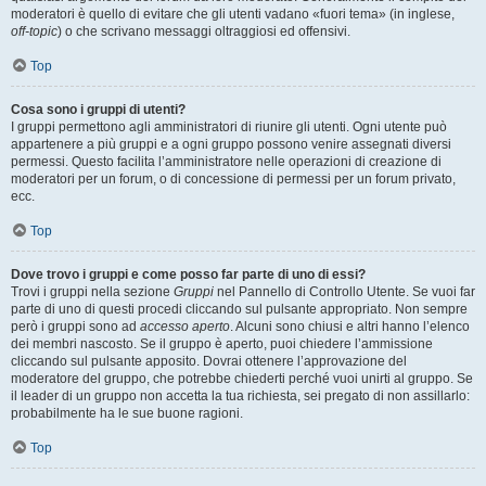
moderatori è quello di evitare che gli utenti vadano «fuori tema» (in inglese,
off-topic
) o che scrivano messaggi oltraggiosi ed offensivi.
Top
Cosa sono i gruppi di utenti?
I gruppi permettono agli amministratori di riunire gli utenti. Ogni utente può
appartenere a più gruppi e a ogni gruppo possono venire assegnati diversi
permessi. Questo facilita l’amministratore nelle operazioni di creazione di
moderatori per un forum, o di concessione di permessi per un forum privato,
ecc.
Top
Dove trovo i gruppi e come posso far parte di uno di essi?
Trovi i gruppi nella sezione
Gruppi
nel Pannello di Controllo Utente. Se vuoi far
parte di uno di questi procedi cliccando sul pulsante appropriato. Non sempre
però i gruppi sono ad
accesso aperto
. Alcuni sono chiusi e altri hanno l’elenco
dei membri nascosto. Se il gruppo è aperto, puoi chiedere l’ammissione
cliccando sul pulsante apposito. Dovrai ottenere l’approvazione del
moderatore del gruppo, che potrebbe chiederti perché vuoi unirti al gruppo. Se
il leader di un gruppo non accetta la tua richiesta, sei pregato di non assillarlo:
probabilmente ha le sue buone ragioni.
Top