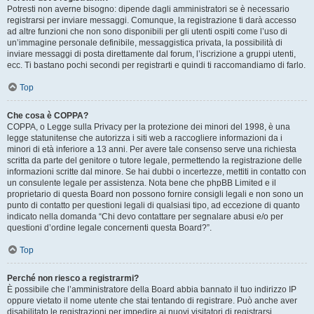
Potresti non averne bisogno: dipende dagli amministratori se è necessario
registrarsi per inviare messaggi. Comunque, la registrazione ti darà accesso
ad altre funzioni che non sono disponibili per gli utenti ospiti come l’uso di
un’immagine personale definibile, messaggistica privata, la possibilità di
inviare messaggi di posta direttamente dal forum, l’iscrizione a gruppi utenti,
ecc. Ti bastano pochi secondi per registrarti e quindi ti raccomandiamo di farlo.
Top
Che cosa è COPPA?
COPPA, o Legge sulla Privacy per la protezione dei minori del 1998, è una
legge statunitense che autorizza i siti web a raccogliere informazioni da i
minori di età inferiore a 13 anni. Per avere tale consenso serve una richiesta
scritta da parte del genitore o tutore legale, permettendo la registrazione delle
informazioni scritte dal minore. Se hai dubbi o incertezze, mettiti in contatto con
un consulente legale per assistenza. Nota bene che phpBB Limited e il
proprietario di questa Board non possono fornire consigli legali e non sono un
punto di contatto per questioni legali di qualsiasi tipo, ad eccezione di quanto
indicato nella domanda “Chi devo contattare per segnalare abusi e/o per
questioni d’ordine legale concernenti questa Board?”.
Top
Perché non riesco a registrarmi?
È possibile che l’amministratore della Board abbia bannato il tuo indirizzo IP
oppure vietato il nome utente che stai tentando di registrare. Può anche aver
disabilitato le registrazioni per impedire ai nuovi visitatori di registrarsi.