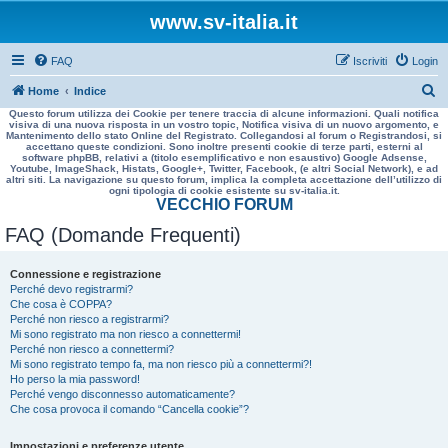
www.sv-italia.it
FAQ
Iscriviti
Login
C
Home
Indice
Questo forum utilizza dei Cookie per tenere traccia di alcune informazioni. Quali notifica
e
visiva di una nuova risposta in un vostro topic, Notifica visiva di un nuovo argomento, e
Mantenimento dello stato Online del Registrato. Collegandosi al forum o Registrandosi, si
r
accettano queste condizioni. Sono inoltre presenti cookie di terze parti, esterni al
software phpBB, relativi a (titolo esemplificativo e non esaustivo) Google Adsense,
c
Youtube, ImageShack, Histats, Google+, Twitter, Facebook, (e altri Social Network), e ad
altri siti. La navigazione su questo forum, implica la completa accettazione dell’utilizzo di
a
ogni tipologia di cookie esistente su sv-italia.it.
VECCHIO FORUM
FAQ (Domande Frequenti)
Connessione e registrazione
Perché devo registrarmi?
Che cosa è COPPA?
Perché non riesco a registrarmi?
Mi sono registrato ma non riesco a connettermi!
Perché non riesco a connettermi?
Mi sono registrato tempo fa, ma non riesco più a connettermi?!
Ho perso la mia password!
Perché vengo disconnesso automaticamente?
Che cosa provoca il comando “Cancella cookie”?
Impostazioni e preferenze utente