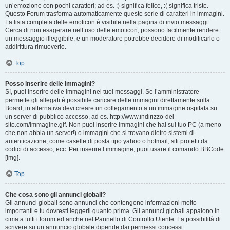
un’emozione con pochi caratteri; ad es. :) significa felice, :( significa triste.
Questo Forum trasforma automaticamente queste serie di caratteri in immagini.
La lista completa delle emoticon è visibile nella pagina di invio messaggi.
Cerca di non esagerare nell’uso delle emoticon, possono facilmente rendere
un messaggio illeggibile, e un moderatore potrebbe decidere di modificarlo o
addirittura rimuoverlo.
Top
Posso inserire delle immagini?
Sì, puoi inserire delle immagini nei tuoi messaggi. Se l’amministratore
permette gli allegati è possibile caricare delle immagini direttamente sulla
Board; in alternativa devi creare un collegamento a un’immagine ospitata su
un server di pubblico accesso, ad es. http://www.indirizzo-del-
sito.com/immagine.gif. Non puoi inserire immagini che hai sul tuo PC (a meno
che non abbia un server!) o immagini che si trovano dietro sistemi di
autenticazione, come caselle di posta tipo yahoo o hotmail, siti protetti da
codici di accesso, ecc. Per inserire l’immagine, puoi usare il comando BBCode
[img].
Top
Che cosa sono gli annunci globali?
Gli annunci globali sono annunci che contengono informazioni molto
importanti e tu dovresti leggerli quanto prima. Gli annunci globali appaiono in
cima a tutti i forum ed anche nel Pannello di Controllo Utente. La possibilità di
scrivere su un annuncio globale dipende dai permessi concessi