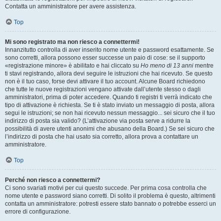
Contatta un amministratore per avere assistenza.
Top
Mi sono registrato ma non riesco a connettermi!
Innanzitutto controlla di aver inserito nome utente e password esattamente. Se
sono corretti, allora possono esser successe un paio di cose: se il supporto
«registrazione minore» è abilitato e hai cliccato su
Ho meno di 13 anni
mentre
ti stavi registrando, allora devi seguire le istruzioni che hai ricevuto. Se questo
non è il tuo caso, forse devi attivare il tuo account. Alcune Board richiedono
che tutte le nuove registrazioni vengano attivate dall’utente stesso o dagli
amministratori, prima di poter accedere. Quando ti registri ti verrà indicato che
tipo di attivazione è richiesta. Se ti è stato inviato un messaggio di posta, allora
segui le istruzioni; se non hai ricevuto nessun messaggio... sei sicuro che il tuo
indirizzo di posta sia valido? (L’attivazione via posta serve a ridurre la
possibilità di avere utenti anonimi che abusano della Board.) Se sei sicuro che
l’indirizzo di posta che hai usato sia corretto, allora prova a contattare un
amministratore.
Top
Perché non riesco a connettermi?
Ci sono svariati motivi per cui questo succede. Per prima cosa controlla che
nome utente e password siano corretti. Di solito il problema è questo, altrimenti
contatta un amministratore: potresti essere stato bannato o potrebbe esserci un
errore di configurazione.