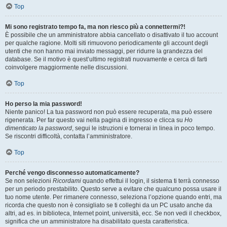
Top
Mi sono registrato tempo fa, ma non riesco più a connettermi?!
È possibile che un amministratore abbia cancellato o disattivato il tuo account
per qualche ragione. Molti siti rimuovono periodicamente gli account degli
utenti che non hanno mai inviato messaggi, per ridurre la grandezza del
database. Se il motivo è quest’ultimo registrati nuovamente e cerca di farti
coinvolgere maggiormente nelle discussioni.
Top
Ho perso la mia password!
Niente panico! La tua password non può essere recuperata, ma può essere
rigenerata. Per far questo vai nella pagina di ingresso e clicca su
Ho
dimenticato la password
, segui le istruzioni e tornerai in linea in poco tempo.
Se riscontri difficoltà, contatta l’amministratore.
Top
Perché vengo disconnesso automaticamente?
Se non selezioni
Ricordami
quando effettui il login, il sistema ti terrà connesso
per un periodo prestabilito. Questo serve a evitare che qualcuno possa usare il
tuo nome utente. Per rimanere connesso, seleziona l’opzione quando entri, ma
ricorda che questo non è consigliato se ti colleghi da un PC usato anche da
altri, ad es. in biblioteca, Internet point, università, ecc. Se non vedi il checkbox,
significa che un amministratore ha disabilitato questa caratteristica.