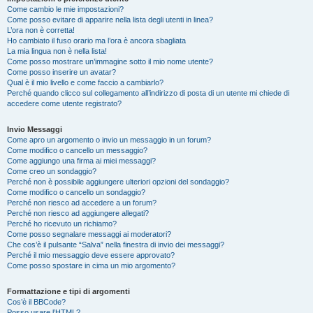
Come cambio le mie impostazioni?
Come posso evitare di apparire nella lista degli utenti in linea?
L’ora non è corretta!
Ho cambiato il fuso orario ma l’ora è ancora sbagliata
La mia lingua non è nella lista!
Come posso mostrare un’immagine sotto il mio nome utente?
Come posso inserire un avatar?
Qual è il mio livello e come faccio a cambiarlo?
Perché quando clicco sul collegamento all’indirizzo di posta di un utente mi chiede di
accedere come utente registrato?
Invio Messaggi
Come apro un argomento o invio un messaggio in un forum?
Come modifico o cancello un messaggio?
Come aggiungo una firma ai miei messaggi?
Come creo un sondaggio?
Perché non è possibile aggiungere ulteriori opzioni del sondaggio?
Come modifico o cancello un sondaggio?
Perché non riesco ad accedere a un forum?
Perché non riesco ad aggiungere allegati?
Perché ho ricevuto un richiamo?
Come posso segnalare messaggi ai moderatori?
Che cos’è il pulsante “Salva” nella finestra di invio dei messaggi?
Perché il mio messaggio deve essere approvato?
Come posso spostare in cima un mio argomento?
Formattazione e tipi di argomenti
Cos’è il BBCode?
Posso usare l’HTML?