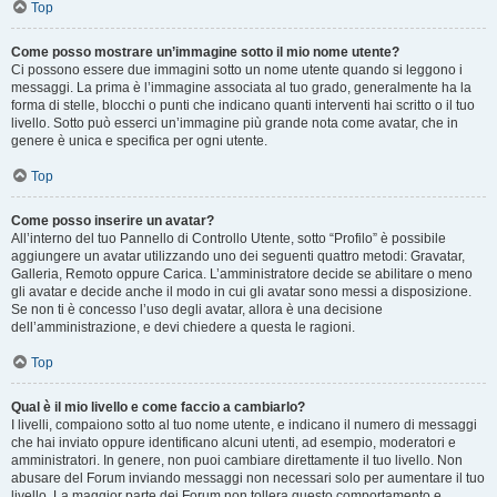
Top
Come posso mostrare un’immagine sotto il mio nome utente?
Ci possono essere due immagini sotto un nome utente quando si leggono i
messaggi. La prima è l’immagine associata al tuo grado, generalmente ha la
forma di stelle, blocchi o punti che indicano quanti interventi hai scritto o il tuo
livello. Sotto può esserci un’immagine più grande nota come avatar, che in
genere è unica e specifica per ogni utente.
Top
Come posso inserire un avatar?
All’interno del tuo Pannello di Controllo Utente, sotto “Profilo” è possibile
aggiungere un avatar utilizzando uno dei seguenti quattro metodi: Gravatar,
Galleria, Remoto oppure Carica. L’amministratore decide se abilitare o meno
gli avatar e decide anche il modo in cui gli avatar sono messi a disposizione.
Se non ti è concesso l’uso degli avatar, allora è una decisione
dell’amministrazione, e devi chiedere a questa le ragioni.
Top
Qual è il mio livello e come faccio a cambiarlo?
I livelli, compaiono sotto al tuo nome utente, e indicano il numero di messaggi
che hai inviato oppure identificano alcuni utenti, ad esempio, moderatori e
amministratori. In genere, non puoi cambiare direttamente il tuo livello. Non
abusare del Forum inviando messaggi non necessari solo per aumentare il tuo
livello. La maggior parte dei Forum non tollera questo comportamento e