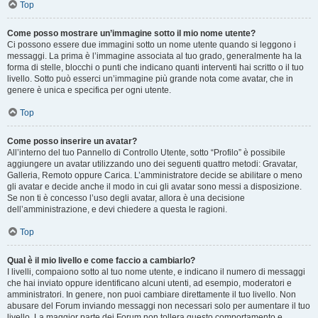
Top
Come posso mostrare un’immagine sotto il mio nome utente?
Ci possono essere due immagini sotto un nome utente quando si leggono i
messaggi. La prima è l’immagine associata al tuo grado, generalmente ha la
forma di stelle, blocchi o punti che indicano quanti interventi hai scritto o il tuo
livello. Sotto può esserci un’immagine più grande nota come avatar, che in
genere è unica e specifica per ogni utente.
Top
Come posso inserire un avatar?
All’interno del tuo Pannello di Controllo Utente, sotto “Profilo” è possibile
aggiungere un avatar utilizzando uno dei seguenti quattro metodi: Gravatar,
Galleria, Remoto oppure Carica. L’amministratore decide se abilitare o meno
gli avatar e decide anche il modo in cui gli avatar sono messi a disposizione.
Se non ti è concesso l’uso degli avatar, allora è una decisione
dell’amministrazione, e devi chiedere a questa le ragioni.
Top
Qual è il mio livello e come faccio a cambiarlo?
I livelli, compaiono sotto al tuo nome utente, e indicano il numero di messaggi
che hai inviato oppure identificano alcuni utenti, ad esempio, moderatori e
amministratori. In genere, non puoi cambiare direttamente il tuo livello. Non
abusare del Forum inviando messaggi non necessari solo per aumentare il tuo
livello. La maggior parte dei Forum non tollera questo comportamento e