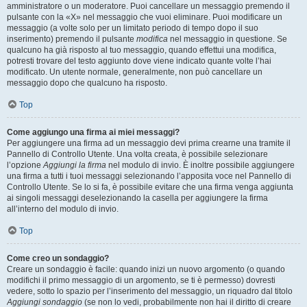
amministratore o un moderatore. Puoi cancellare un messaggio premendo il
pulsante con la «X» nel messaggio che vuoi eliminare. Puoi modificare un
messaggio (a volte solo per un limitato periodo di tempo dopo il suo
inserimento) premendo il pulsante
modifica
nel messaggio in questione. Se
qualcuno ha già risposto al tuo messaggio, quando effettui una modifica,
potresti trovare del testo aggiunto dove viene indicato quante volte l’hai
modificato. Un utente normale, generalmente, non può cancellare un
messaggio dopo che qualcuno ha risposto.
Top
Come aggiungo una firma ai miei messaggi?
Per aggiungere una firma ad un messaggio devi prima crearne una tramite il
Pannello di Controllo Utente. Una volta creata, è possibile selezionare
l’opzione
Aggiungi la firma
nel modulo di invio. È inoltre possibile aggiungere
una firma a tutti i tuoi messaggi selezionando l’apposita voce nel Pannello di
Controllo Utente. Se lo si fa, è possibile evitare che una firma venga aggiunta
ai singoli messaggi deselezionando la casella per aggiungere la firma
all’interno del modulo di invio.
Top
Come creo un sondaggio?
Creare un sondaggio è facile: quando inizi un nuovo argomento (o quando
modifichi il primo messaggio di un argomento, se ti è permesso) dovresti
vedere, sotto lo spazio per l’inserimento del messaggio, un riquadro dal titolo
Aggiungi sondaggio
(se non lo vedi, probabilmente non hai il diritto di creare