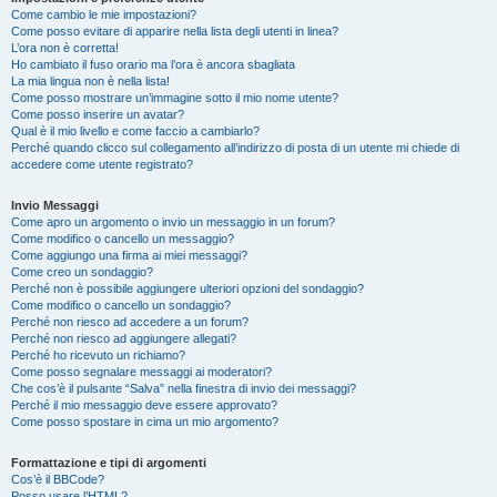
Come cambio le mie impostazioni?
Come posso evitare di apparire nella lista degli utenti in linea?
L’ora non è corretta!
Ho cambiato il fuso orario ma l’ora è ancora sbagliata
La mia lingua non è nella lista!
Come posso mostrare un’immagine sotto il mio nome utente?
Come posso inserire un avatar?
Qual è il mio livello e come faccio a cambiarlo?
Perché quando clicco sul collegamento all’indirizzo di posta di un utente mi chiede di
accedere come utente registrato?
Invio Messaggi
Come apro un argomento o invio un messaggio in un forum?
Come modifico o cancello un messaggio?
Come aggiungo una firma ai miei messaggi?
Come creo un sondaggio?
Perché non è possibile aggiungere ulteriori opzioni del sondaggio?
Come modifico o cancello un sondaggio?
Perché non riesco ad accedere a un forum?
Perché non riesco ad aggiungere allegati?
Perché ho ricevuto un richiamo?
Come posso segnalare messaggi ai moderatori?
Che cos’è il pulsante “Salva” nella finestra di invio dei messaggi?
Perché il mio messaggio deve essere approvato?
Come posso spostare in cima un mio argomento?
Formattazione e tipi di argomenti
Cos’è il BBCode?
Posso usare l’HTML?