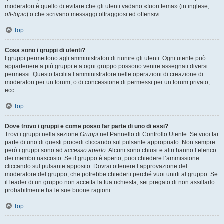
moderatori è quello di evitare che gli utenti vadano «fuori tema» (in inglese,
off-topic
) o che scrivano messaggi oltraggiosi ed offensivi.
Top
Cosa sono i gruppi di utenti?
I gruppi permettono agli amministratori di riunire gli utenti. Ogni utente può
appartenere a più gruppi e a ogni gruppo possono venire assegnati diversi
permessi. Questo facilita l’amministratore nelle operazioni di creazione di
moderatori per un forum, o di concessione di permessi per un forum privato,
ecc.
Top
Dove trovo i gruppi e come posso far parte di uno di essi?
Trovi i gruppi nella sezione
Gruppi
nel Pannello di Controllo Utente. Se vuoi far
parte di uno di questi procedi cliccando sul pulsante appropriato. Non sempre
però i gruppi sono ad
accesso aperto
. Alcuni sono chiusi e altri hanno l’elenco
dei membri nascosto. Se il gruppo è aperto, puoi chiedere l’ammissione
cliccando sul pulsante apposito. Dovrai ottenere l’approvazione del
moderatore del gruppo, che potrebbe chiederti perché vuoi unirti al gruppo. Se
il leader di un gruppo non accetta la tua richiesta, sei pregato di non assillarlo:
probabilmente ha le sue buone ragioni.
Top