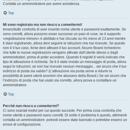
Contatta un amministratore per avere assistenza.
Top
Mi sono registrato ma non riesco a connettermi!
Innanzitutto controlla di aver inserito nome utente e password esattamente. Se
sono corretti, allora possono esser successe un paio di cose: se il supporto
«registrazione minore» è abilitato e hai cliccato su
Ho meno di 13 anni
mentre
ti stavi registrando, allora devi seguire le istruzioni che hai ricevuto. Se questo
non è il tuo caso, forse devi attivare il tuo account. Alcune Board richiedono
che tutte le nuove registrazioni vengano attivate dall’utente stesso o dagli
amministratori, prima di poter accedere. Quando ti registri ti verrà indicato che
tipo di attivazione è richiesta. Se ti è stato inviato un messaggio di posta, allora
segui le istruzioni; se non hai ricevuto nessun messaggio... sei sicuro che il tuo
indirizzo di posta sia valido? (L’attivazione via posta serve a ridurre la
possibilità di avere utenti anonimi che abusano della Board.) Se sei sicuro che
l’indirizzo di posta che hai usato sia corretto, allora prova a contattare un
amministratore.
Top
Perché non riesco a connettermi?
Ci sono svariati motivi per cui questo succede. Per prima cosa controlla che
nome utente e password siano corretti. Di solito il problema è questo, altrimenti
contatta un amministratore: potresti essere stato bannato o potrebbe esserci un
errore di configurazione.