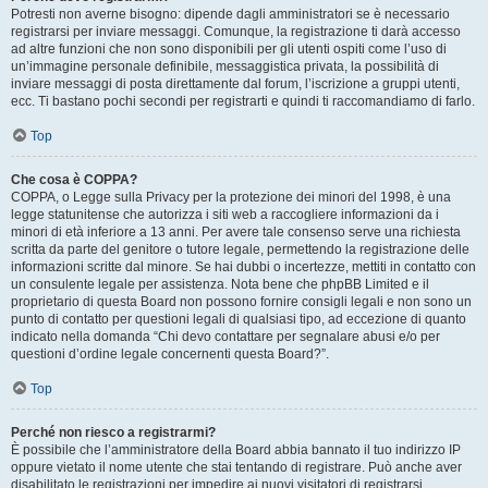
Potresti non averne bisogno: dipende dagli amministratori se è necessario
registrarsi per inviare messaggi. Comunque, la registrazione ti darà accesso
ad altre funzioni che non sono disponibili per gli utenti ospiti come l’uso di
un’immagine personale definibile, messaggistica privata, la possibilità di
inviare messaggi di posta direttamente dal forum, l’iscrizione a gruppi utenti,
ecc. Ti bastano pochi secondi per registrarti e quindi ti raccomandiamo di farlo.
Top
Che cosa è COPPA?
COPPA, o Legge sulla Privacy per la protezione dei minori del 1998, è una
legge statunitense che autorizza i siti web a raccogliere informazioni da i
minori di età inferiore a 13 anni. Per avere tale consenso serve una richiesta
scritta da parte del genitore o tutore legale, permettendo la registrazione delle
informazioni scritte dal minore. Se hai dubbi o incertezze, mettiti in contatto con
un consulente legale per assistenza. Nota bene che phpBB Limited e il
proprietario di questa Board non possono fornire consigli legali e non sono un
punto di contatto per questioni legali di qualsiasi tipo, ad eccezione di quanto
indicato nella domanda “Chi devo contattare per segnalare abusi e/o per
questioni d’ordine legale concernenti questa Board?”.
Top
Perché non riesco a registrarmi?
È possibile che l’amministratore della Board abbia bannato il tuo indirizzo IP
oppure vietato il nome utente che stai tentando di registrare. Può anche aver
disabilitato le registrazioni per impedire ai nuovi visitatori di registrarsi.