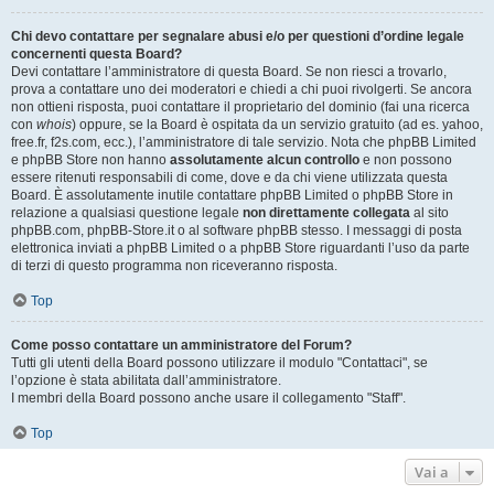
Chi devo contattare per segnalare abusi e/o per questioni d’ordine legale
concernenti questa Board?
Devi contattare l’amministratore di questa Board. Se non riesci a trovarlo,
prova a contattare uno dei moderatori e chiedi a chi puoi rivolgerti. Se ancora
non ottieni risposta, puoi contattare il proprietario del dominio (fai una ricerca
con
whois
) oppure, se la Board è ospitata da un servizio gratuito (ad es. yahoo,
free.fr, f2s.com, ecc.), l’amministratore di tale servizio. Nota che phpBB Limited
e phpBB Store non hanno
assolutamente alcun controllo
e non possono
essere ritenuti responsabili di come, dove e da chi viene utilizzata questa
Board. È assolutamente inutile contattare phpBB Limited o phpBB Store in
relazione a qualsiasi questione legale
non direttamente collegata
al sito
phpBB.com, phpBB-Store.it o al software phpBB stesso. I messaggi di posta
elettronica inviati a phpBB Limited o a phpBB Store riguardanti l’uso da parte
di terzi di questo programma non riceveranno risposta.
Top
Come posso contattare un amministratore del Forum?
Tutti gli utenti della Board possono utilizzare il modulo "Contattaci", se
l’opzione è stata abilitata dall’amministratore.
I membri della Board possono anche usare il collegamento "Staff".
Top
Vai a