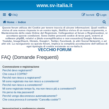
www.sv-italia.it
FAQ
Iscriviti
Login
C
Home
Indice
Questo forum utilizza dei Cookie per tenere traccia di alcune informazioni. Quali notifica
e
visiva di una nuova risposta in un vostro topic, Notifica visiva di un nuovo argomento, e
Mantenimento dello stato Online del Registrato. Collegandosi al forum o Registrandosi, si
r
accettano queste condizioni. Sono inoltre presenti cookie di terze parti, esterni al
software phpBB, relativi a (titolo esemplificativo e non esaustivo) Google Adsense,
c
Youtube, ImageShack, Histats, Google+, Twitter, Facebook, (e altri Social Network), e ad
altri siti. La navigazione su questo forum, implica la completa accettazione dell’utilizzo di
a
ogni tipologia di cookie esistente su sv-italia.it.
VECCHIO FORUM
FAQ (Domande Frequenti)
Connessione e registrazione
Perché devo registrarmi?
Che cosa è COPPA?
Perché non riesco a registrarmi?
Mi sono registrato ma non riesco a connettermi!
Perché non riesco a connettermi?
Mi sono registrato tempo fa, ma non riesco più a connettermi?!
Ho perso la mia password!
Perché vengo disconnesso automaticamente?
Che cosa provoca il comando “Cancella cookie”?
Impostazioni e preferenze utente