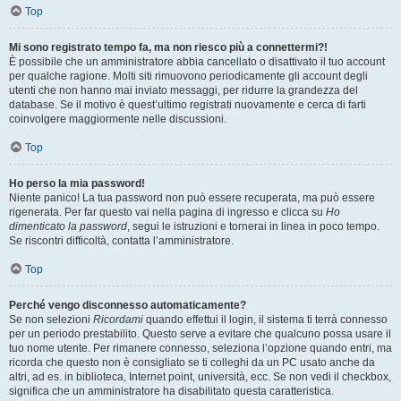
Top
Mi sono registrato tempo fa, ma non riesco più a connettermi?!
È possibile che un amministratore abbia cancellato o disattivato il tuo account
per qualche ragione. Molti siti rimuovono periodicamente gli account degli
utenti che non hanno mai inviato messaggi, per ridurre la grandezza del
database. Se il motivo è quest’ultimo registrati nuovamente e cerca di farti
coinvolgere maggiormente nelle discussioni.
Top
Ho perso la mia password!
Niente panico! La tua password non può essere recuperata, ma può essere
rigenerata. Per far questo vai nella pagina di ingresso e clicca su
Ho
dimenticato la password
, segui le istruzioni e tornerai in linea in poco tempo.
Se riscontri difficoltà, contatta l’amministratore.
Top
Perché vengo disconnesso automaticamente?
Se non selezioni
Ricordami
quando effettui il login, il sistema ti terrà connesso
per un periodo prestabilito. Questo serve a evitare che qualcuno possa usare il
tuo nome utente. Per rimanere connesso, seleziona l’opzione quando entri, ma
ricorda che questo non è consigliato se ti colleghi da un PC usato anche da
altri, ad es. in biblioteca, Internet point, università, ecc. Se non vedi il checkbox,
significa che un amministratore ha disabilitato questa caratteristica.