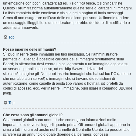
un’emozione con pochi caratteri; ad es. :) significa felice, :( significa triste.
Questo Forum trasforma automaticamente queste serie di caratteri in immagini.
La lista completa delle emoticon è visibile nella pagina di invio messaggi.
Cerca di non esagerare nell’uso delle emoticon, possono facilmente rendere
un messaggio illeggibile, e un moderatore potrebbe decidere di modificarlo o
addirittura rimuoverlo.
Top
Posso inserire delle immagini?
Sì, puoi inserire delle immagini nei tuoi messaggi. Se l’amministratore
permette gli allegati è possibile caricare delle immagini direttamente sulla
Board; in alternativa devi creare un collegamento a un’immagine ospitata su
un server di pubblico accesso, ad es. http://www.indirizzo-del-
sito.com/immagine.gif. Non puoi inserire immagini che hai sul tuo PC (a meno
che non abbia un server!) o immagini che si trovano dietro sistemi di
autenticazione, come caselle di posta tipo yahoo o hotmail, siti protetti da
codici di accesso, ecc. Per inserire l’immagine, puoi usare il comando BBCode
[img].
Top
Che cosa sono gli annunci globali?
Gli annunci globali sono annunci che contengono informazioni molto
importanti e tu dovresti leggerli quanto prima. Gli annunci globali appaiono in
cima a tutti i forum ed anche nel Pannello di Controllo Utente. La possibilità di
scrivere su un annuncio globale dipende dai permessi concessi