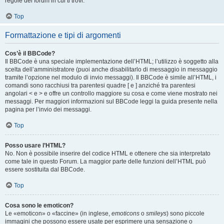
regole del forum in cui ti trovi.
Top
Formattazione e tipi di argomenti
Cos’è il BBCode?
Il BBCode è una speciale implementazione dell’HTML; l’utilizzo è soggetto alla
scelta dell’amministratore (puoi anche disabilitarlo di messaggio in messaggio
tramite l’opzione nel modulo di invio messaggi). Il BBCode è simile all’HTML, i
comandi sono racchiusi tra parentesi quadre [ e ] anziché tra parentesi
angolari < e > e offre un controllo maggiore su cosa e come viene mostrato nei
messaggi. Per maggiori informazioni sul BBCode leggi la guida presente nella
pagina per l’invio dei messaggi.
Top
Posso usare l’HTML?
No. Non è possibile inserire del codice HTML e ottenere che sia interpretato
come tale in questo Forum. La maggior parte delle funzioni dell’HTML può
essere sostituita dal BBCode.
Top
Cosa sono le emoticon?
Le «emoticon» o «faccine» (in inglese,
emoticons
o
smileys
) sono piccole
immagini che possono essere usate per esprimere una sensazione o