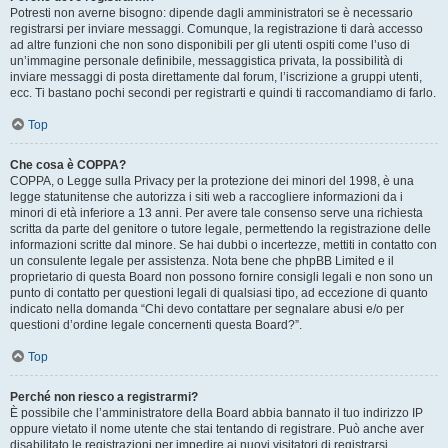
Potresti non averne bisogno: dipende dagli amministratori se è necessario
registrarsi per inviare messaggi. Comunque, la registrazione ti darà accesso
ad altre funzioni che non sono disponibili per gli utenti ospiti come l’uso di
un’immagine personale definibile, messaggistica privata, la possibilità di
inviare messaggi di posta direttamente dal forum, l’iscrizione a gruppi utenti,
ecc. Ti bastano pochi secondi per registrarti e quindi ti raccomandiamo di farlo.
Top
Che cosa è COPPA?
COPPA, o Legge sulla Privacy per la protezione dei minori del 1998, è una
legge statunitense che autorizza i siti web a raccogliere informazioni da i
minori di età inferiore a 13 anni. Per avere tale consenso serve una richiesta
scritta da parte del genitore o tutore legale, permettendo la registrazione delle
informazioni scritte dal minore. Se hai dubbi o incertezze, mettiti in contatto con
un consulente legale per assistenza. Nota bene che phpBB Limited e il
proprietario di questa Board non possono fornire consigli legali e non sono un
punto di contatto per questioni legali di qualsiasi tipo, ad eccezione di quanto
indicato nella domanda “Chi devo contattare per segnalare abusi e/o per
questioni d’ordine legale concernenti questa Board?”.
Top
Perché non riesco a registrarmi?
È possibile che l’amministratore della Board abbia bannato il tuo indirizzo IP
oppure vietato il nome utente che stai tentando di registrare. Può anche aver
disabilitato le registrazioni per impedire ai nuovi visitatori di registrarsi.