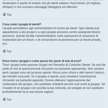
moderatori è quello di evitare che gli utenti vadano «fuori tema» (in inglese,
off-topic
) o che scrivano messaggi oltraggiosi ed offensivi.
Top
Cosa sono i gruppi di utenti?
I gruppi permettono agli amministratori di riunire gli utenti. Ogni utente può
appartenere a più gruppi e a ogni gruppo possono venire assegnati diversi
permessi. Questo facilita l’amministratore nelle operazioni di creazione di
moderatori per un forum, o di concessione di permessi per un forum privato,
ecc.
Top
Dove trovo i gruppi e come posso far parte di uno di essi?
Trovi i gruppi nella sezione
Gruppi
nel Pannello di Controllo Utente. Se vuoi far
parte di uno di questi procedi cliccando sul pulsante appropriato. Non sempre
però i gruppi sono ad
accesso aperto
. Alcuni sono chiusi e altri hanno l’elenco
dei membri nascosto. Se il gruppo è aperto, puoi chiedere l’ammissione
cliccando sul pulsante apposito. Dovrai ottenere l’approvazione del
moderatore del gruppo, che potrebbe chiederti perché vuoi unirti al gruppo. Se
il leader di un gruppo non accetta la tua richiesta, sei pregato di non assillarlo:
probabilmente ha le sue buone ragioni.
Top