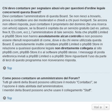
Chi devo contattare per segnalare abusi e/o per questioni d’ordine legale
concernenti questa Board?
Devi contattare l’amministratore di questa Board. Se non riesci a trovarlo,
prova a contattare uno dei moderatori e chiedi a chi puoi rivolgerti. Se ancora
non ottieni risposta, puoi contattare il proprietario del dominio (fai una ricerca
con
whois
) oppure, se la Board è ospitata da un servizio gratuito (ad es. yahoo,
free.fr, f2s.com, ecc.), l’amministratore di tale servizio. Nota che phpBB Limited
e phpBB Store non hanno
assolutamente alcun controllo
e non possono
essere ritenuti responsabili di come, dove e da chi viene utilizzata questa
Board. È assolutamente inutile contattare phpBB Limited o phpBB Store in
relazione a qualsiasi questione legale
non direttamente collegata
al sito
phpBB.com, phpBB-Store.it o al software phpBB stesso. I messaggi di posta
elettronica inviati a phpBB Limited o a phpBB Store riguardanti l’uso da parte
di terzi di questo programma non riceveranno risposta.
Top
Come posso contattare un amministratore del Forum?
Tutti gli utenti della Board possono utilizzare il modulo "Contattaci", se
l’opzione è stata abilitata dall’amministratore.
I membri della Board possono anche usare il collegamento "Staff".
Top
Vai a