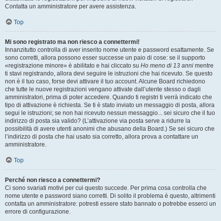
Contatta un amministratore per avere assistenza.
Top
Mi sono registrato ma non riesco a connettermi!
Innanzitutto controlla di aver inserito nome utente e password esattamente. Se
sono corretti, allora possono esser successe un paio di cose: se il supporto
«registrazione minore» è abilitato e hai cliccato su
Ho meno di 13 anni
mentre
ti stavi registrando, allora devi seguire le istruzioni che hai ricevuto. Se questo
non è il tuo caso, forse devi attivare il tuo account. Alcune Board richiedono
che tutte le nuove registrazioni vengano attivate dall’utente stesso o dagli
amministratori, prima di poter accedere. Quando ti registri ti verrà indicato che
tipo di attivazione è richiesta. Se ti è stato inviato un messaggio di posta, allora
segui le istruzioni; se non hai ricevuto nessun messaggio... sei sicuro che il tuo
indirizzo di posta sia valido? (L’attivazione via posta serve a ridurre la
possibilità di avere utenti anonimi che abusano della Board.) Se sei sicuro che
l’indirizzo di posta che hai usato sia corretto, allora prova a contattare un
amministratore.
Top
Perché non riesco a connettermi?
Ci sono svariati motivi per cui questo succede. Per prima cosa controlla che
nome utente e password siano corretti. Di solito il problema è questo, altrimenti
contatta un amministratore: potresti essere stato bannato o potrebbe esserci un
errore di configurazione.