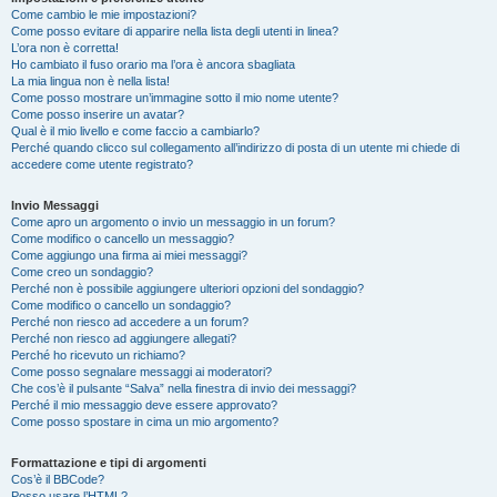
Come cambio le mie impostazioni?
Come posso evitare di apparire nella lista degli utenti in linea?
L’ora non è corretta!
Ho cambiato il fuso orario ma l’ora è ancora sbagliata
La mia lingua non è nella lista!
Come posso mostrare un’immagine sotto il mio nome utente?
Come posso inserire un avatar?
Qual è il mio livello e come faccio a cambiarlo?
Perché quando clicco sul collegamento all’indirizzo di posta di un utente mi chiede di
accedere come utente registrato?
Invio Messaggi
Come apro un argomento o invio un messaggio in un forum?
Come modifico o cancello un messaggio?
Come aggiungo una firma ai miei messaggi?
Come creo un sondaggio?
Perché non è possibile aggiungere ulteriori opzioni del sondaggio?
Come modifico o cancello un sondaggio?
Perché non riesco ad accedere a un forum?
Perché non riesco ad aggiungere allegati?
Perché ho ricevuto un richiamo?
Come posso segnalare messaggi ai moderatori?
Che cos’è il pulsante “Salva” nella finestra di invio dei messaggi?
Perché il mio messaggio deve essere approvato?
Come posso spostare in cima un mio argomento?
Formattazione e tipi di argomenti
Cos’è il BBCode?
Posso usare l’HTML?