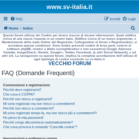
www.sv-italia.it
FAQ
Iscriviti
Login
C
Home
Indice
Questo forum utilizza dei Cookie per tenere traccia di alcune informazioni. Quali notifica
e
visiva di una nuova risposta in un vostro topic, Notifica visiva di un nuovo argomento, e
Mantenimento dello stato Online del Registrato. Collegandosi al forum o Registrandosi, si
r
accettano queste condizioni. Sono inoltre presenti cookie di terze parti, esterni al
software phpBB, relativi a (titolo esemplificativo e non esaustivo) Google Adsense,
c
Youtube, ImageShack, Histats, Google+, Twitter, Facebook, (e altri Social Network), e ad
altri siti. La navigazione su questo forum, implica la completa accettazione dell’utilizzo di
a
ogni tipologia di cookie esistente su sv-italia.it.
VECCHIO FORUM
FAQ (Domande Frequenti)
Connessione e registrazione
Perché devo registrarmi?
Che cosa è COPPA?
Perché non riesco a registrarmi?
Mi sono registrato ma non riesco a connettermi!
Perché non riesco a connettermi?
Mi sono registrato tempo fa, ma non riesco più a connettermi?!
Ho perso la mia password!
Perché vengo disconnesso automaticamente?
Che cosa provoca il comando “Cancella cookie”?
Impostazioni e preferenze utente