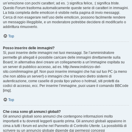
un’emozione con pochi caratteri; ad es. :) significa felice, :( significa triste.
Questo Forum trasforma automaticamente queste serie di caratteri in immagini.
La lista completa delle emoticon è visibile nella pagina di invio messaggi.
Cerca di non esagerare nell’uso delle emoticon, possono facilmente rendere
un messaggio illeggibile, e un moderatore potrebbe decidere di modificarlo o
addirittura rimuoverlo.
Top
Posso inserire delle immagini?
Sì, puoi inserire delle immagini nei tuoi messaggi. Se l’amministratore
permette gli allegati è possibile caricare delle immagini direttamente sulla
Board; in alternativa devi creare un collegamento a un’immagine ospitata su
un server di pubblico accesso, ad es. http://www.indirizzo-del-
sito.com/immagine.gif. Non puoi inserire immagini che hai sul tuo PC (a meno
che non abbia un server!) o immagini che si trovano dietro sistemi di
autenticazione, come caselle di posta tipo yahoo o hotmail, siti protetti da
codici di accesso, ecc. Per inserire l’immagine, puoi usare il comando BBCode
[img].
Top
Che cosa sono gli annunci globali?
Gli annunci globali sono annunci che contengono informazioni molto
importanti e tu dovresti leggerli quanto prima. Gli annunci globali appaiono in
cima a tutti i forum ed anche nel Pannello di Controllo Utente. La possibilità di
scrivere su un annuncio globale dipende dai permessi concessi