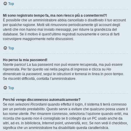
Top
Mi sono registrato tempo fa, ma non riesco più a connettermi?!
È possibile che un amministratore abbia cancellato o disattivato il tuo account
per qualche ragione. Molti siti rimuovono periodicamente gli account degli
utenti che non hanno mai inviato messaggi, per ridurre la grandezza del
database. Se il motivo è quest’ultimo registrati nuovamente e cerca di farti
coinvolgere maggiormente nelle discussioni.
Top
Ho perso la mia password!
Niente panico! La tua password non può essere recuperata, ma può essere
rigenerata. Per far questo vai nella pagina di ingresso e clicca su
Ho
dimenticato la password
, segui le istruzioni e tornerai in linea in poco tempo.
Se riscontri difficoltà, contatta l’amministratore.
Top
Perché vengo disconnesso automaticamente?
Se non selezioni
Ricordami
quando effettui il login, il sistema ti terrà connesso
per un periodo prestabilito. Questo serve a evitare che qualcuno possa usare il
tuo nome utente. Per rimanere connesso, seleziona l’opzione quando entri, ma
ricorda che questo non è consigliato se ti colleghi da un PC usato anche da
altri, ad es. in biblioteca, Internet point, università, ecc. Se non vedi il checkbox,
significa che un amministratore ha disabilitato questa caratteristica.