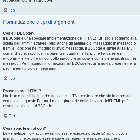
regole del forum in cui ti trovi.
Top
Formattazione e tipi di argomenti
Cos’è il BBCode?
Il BBCode è una speciale implementazione dell’HTML; l’utilizzo è soggetto alla
scelta dell’amministratore (puoi anche disabilitarlo di messaggio in messaggio
tramite l’opzione nel modulo di invio messaggi). Il BBCode è simile all’HTML, i
comandi sono racchiusi tra parentesi quadre [ e ] anziché tra parentesi
angolari < e > e offre un controllo maggiore su cosa e come viene mostrato nei
messaggi. Per maggiori informazioni sul BBCode leggi la guida presente nella
pagina per l’invio dei messaggi.
Top
Posso usare l’HTML?
No. Non è possibile inserire del codice HTML e ottenere che sia interpretato
come tale in questo Forum. La maggior parte delle funzioni dell’HTML può
essere sostituita dal BBCode.
Top
Cosa sono le emoticon?
Le «emoticon» o «faccine» (in inglese,
emoticons
o
smileys
) sono piccole
immagini che possono essere usate per esprimere una sensazione o