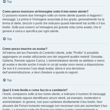
Top
Come posso mostrare un’immagine sotto il mio nome utente?
Ci possono essere due immagini sotto un nome utente quando si leggono i
messaggi. La prima è l’immagine associata al tuo grado, generalmente ha la
forma di stelle, blocchi o punti che indicano quanti interventi hai scritto o il tuo
livello. Sotto può esserci un’immagine più grande nota come avatar, che in
genere è unica e specifica per ogni utente.
Top
Come posso inserire un avatar?
All’interno del tuo Pannello di Controllo Utente, sotto “Profilo” è possibile
aggiungere un avatar utilizzando uno dei seguenti quattro metodi: Gravatar,
Galleria, Remoto oppure Carica. L’amministratore decide se abilitare o meno
gli avatar e decide anche il modo in cui gli avatar sono messi a disposizione.
Se non ti è concesso l’uso degli avatar, allora è una decisione
dell’amministrazione, e devi chiedere a questa le ragioni.
Top
Qual è il mio livello e come faccio a cambiarlo?
I livelli, compaiono sotto al tuo nome utente, e indicano il numero di messaggi
che hai inviato oppure identificano alcuni utenti, ad esempio, moderatori e
amministratori. In genere, non puoi cambiare direttamente il tuo livello. Non
abusare del Forum inviando messaggi non necessari solo per aumentare il tuo
livello. La maggior parte dei Forum non tollera questo comportamento e