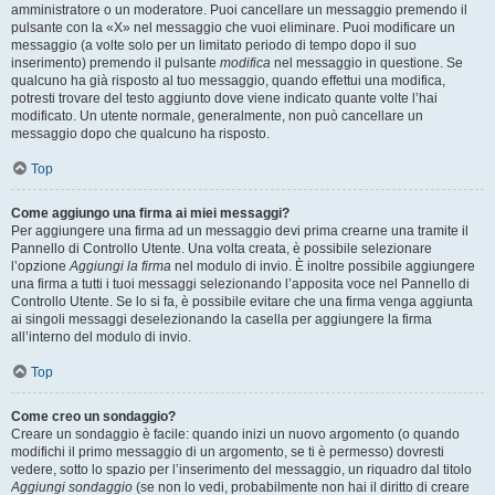
amministratore o un moderatore. Puoi cancellare un messaggio premendo il
pulsante con la «X» nel messaggio che vuoi eliminare. Puoi modificare un
messaggio (a volte solo per un limitato periodo di tempo dopo il suo
inserimento) premendo il pulsante
modifica
nel messaggio in questione. Se
qualcuno ha già risposto al tuo messaggio, quando effettui una modifica,
potresti trovare del testo aggiunto dove viene indicato quante volte l’hai
modificato. Un utente normale, generalmente, non può cancellare un
messaggio dopo che qualcuno ha risposto.
Top
Come aggiungo una firma ai miei messaggi?
Per aggiungere una firma ad un messaggio devi prima crearne una tramite il
Pannello di Controllo Utente. Una volta creata, è possibile selezionare
l’opzione
Aggiungi la firma
nel modulo di invio. È inoltre possibile aggiungere
una firma a tutti i tuoi messaggi selezionando l’apposita voce nel Pannello di
Controllo Utente. Se lo si fa, è possibile evitare che una firma venga aggiunta
ai singoli messaggi deselezionando la casella per aggiungere la firma
all’interno del modulo di invio.
Top
Come creo un sondaggio?
Creare un sondaggio è facile: quando inizi un nuovo argomento (o quando
modifichi il primo messaggio di un argomento, se ti è permesso) dovresti
vedere, sotto lo spazio per l’inserimento del messaggio, un riquadro dal titolo
Aggiungi sondaggio
(se non lo vedi, probabilmente non hai il diritto di creare