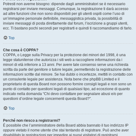
Potresti non averne bisogno: dipende dagli amministratori se è necessario
registrarsi per inviare messaggi. Comunque, la registrazione ti darà accesso
ad altre funzioni che non sono disponibili per gli utenti ospiti come l’uso di
un’immagine personale definibile, messaggistica privata, la possibilità di
inviare messaggi di posta direttamente dal forum, l’iscrizione a gruppi utenti,
ecc. Ti bastano pochi secondi per registrarti e quindi ti raccomandiamo di farlo.
Top
Che cosa è COPPA?
COPPA, o Legge sulla Privacy per la protezione dei minori del 1998, è una
legge statunitense che autorizza i siti web a raccogliere informazioni da i
minori di età inferiore a 13 anni. Per avere tale consenso serve una richiesta
scritta da parte del genitore o tutore legale, permettendo la registrazione delle
informazioni scritte dal minore. Se hai dubbi o incertezze, mettiti in contatto con
un consulente legale per assistenza. Nota bene che phpBB Limited e il
proprietario di questa Board non possono fornire consigli legali e non sono un
punto di contatto per questioni legali di qualsiasi tipo, ad eccezione di quanto
indicato nella domanda “Chi devo contattare per segnalare abusi e/o per
questioni d’ordine legale concernenti questa Board?”.
Top
Perché non riesco a registrarmi?
È possibile che l’amministratore della Board abbia bannato il tuo indirizzo IP
oppure vietato il nome utente che stai tentando di registrare. Può anche aver
disabilitato le registrazioni per impedire ai nuovi visitatori di registrarsi.