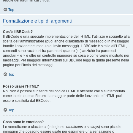
regole del forum in cui ti trovi.
Top
Formattazione e tipi di argomenti
Cos’è il BBCode?
Il BBCode è una speciale implementazione dell’HTML; l’utilizzo è soggetto alla
scelta dell’amministratore (puoi anche disabilitarlo di messaggio in messaggio
tramite l’opzione nel modulo di invio messaggi). Il BBCode è simile all’HTML, i
comandi sono racchiusi tra parentesi quadre [ e ] anziché tra parentesi
angolari < e > e offre un controllo maggiore su cosa e come viene mostrato nei
messaggi. Per maggiori informazioni sul BBCode leggi la guida presente nella
pagina per l’invio dei messaggi.
Top
Posso usare l’HTML?
No. Non è possibile inserire del codice HTML e ottenere che sia interpretato
come tale in questo Forum. La maggior parte delle funzioni dell’HTML può
essere sostituita dal BBCode.
Top
Cosa sono le emoticon?
Le «emoticon» o «faccine» (in inglese,
emoticons
o
smileys
) sono piccole
immagini che possono essere usate per esprimere una sensazione o