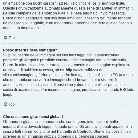
un’emozione con pochi caratteri; ad es. :) significa felice, :( significa triste.
Questo Forum trasforma automaticamente queste serie di caratteri in immagini.
La lista completa delle emoticon è visibile nella pagina di invio messaggi.
Cerca di non esagerare nell’uso delle emoticon, possono facilmente rendere
un messaggio illeggibile, e un moderatore potrebbe decidere di modificarlo o
addirittura rimuoverlo.
Top
Posso inserire delle immagini?
Sì, puoi inserire delle immagini nei tuoi messaggi. Se l’amministratore
permette gli allegati è possibile caricare delle immagini direttamente sulla
Board; in alternativa devi creare un collegamento a un’immagine ospitata su
un server di pubblico accesso, ad es. http://www.indirizzo-del-
sito.com/immagine.gif. Non puoi inserire immagini che hai sul tuo PC (a meno
che non abbia un server!) o immagini che si trovano dietro sistemi di
autenticazione, come caselle di posta tipo yahoo o hotmail, siti protetti da
codici di accesso, ecc. Per inserire l’immagine, puoi usare il comando BBCode
[img].
Top
Che cosa sono gli annunci globali?
Gli annunci globali sono annunci che contengono informazioni molto
importanti e tu dovresti leggerli quanto prima. Gli annunci globali appaiono in
cima a tutti i forum ed anche nel Pannello di Controllo Utente. La possibilità di
scrivere su un annuncio globale dipende dai permessi concessi