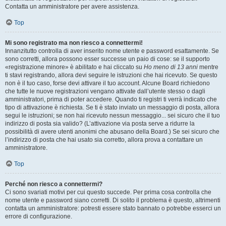
Contatta un amministratore per avere assistenza.
Top
Mi sono registrato ma non riesco a connettermi!
Innanzitutto controlla di aver inserito nome utente e password esattamente. Se
sono corretti, allora possono esser successe un paio di cose: se il supporto
«registrazione minore» è abilitato e hai cliccato su
Ho meno di 13 anni
mentre
ti stavi registrando, allora devi seguire le istruzioni che hai ricevuto. Se questo
non è il tuo caso, forse devi attivare il tuo account. Alcune Board richiedono
che tutte le nuove registrazioni vengano attivate dall’utente stesso o dagli
amministratori, prima di poter accedere. Quando ti registri ti verrà indicato che
tipo di attivazione è richiesta. Se ti è stato inviato un messaggio di posta, allora
segui le istruzioni; se non hai ricevuto nessun messaggio... sei sicuro che il tuo
indirizzo di posta sia valido? (L’attivazione via posta serve a ridurre la
possibilità di avere utenti anonimi che abusano della Board.) Se sei sicuro che
l’indirizzo di posta che hai usato sia corretto, allora prova a contattare un
amministratore.
Top
Perché non riesco a connettermi?
Ci sono svariati motivi per cui questo succede. Per prima cosa controlla che
nome utente e password siano corretti. Di solito il problema è questo, altrimenti
contatta un amministratore: potresti essere stato bannato o potrebbe esserci un
errore di configurazione.