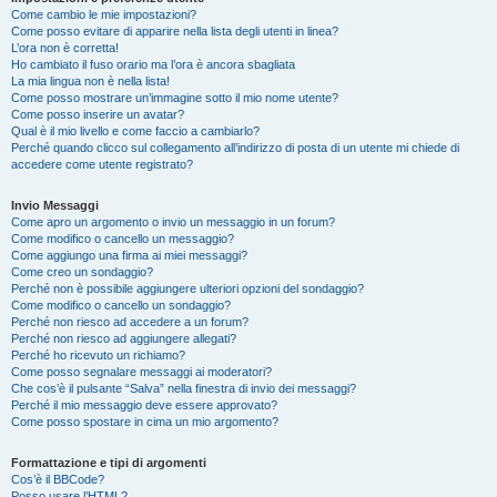
Come cambio le mie impostazioni?
Come posso evitare di apparire nella lista degli utenti in linea?
L’ora non è corretta!
Ho cambiato il fuso orario ma l’ora è ancora sbagliata
La mia lingua non è nella lista!
Come posso mostrare un’immagine sotto il mio nome utente?
Come posso inserire un avatar?
Qual è il mio livello e come faccio a cambiarlo?
Perché quando clicco sul collegamento all’indirizzo di posta di un utente mi chiede di
accedere come utente registrato?
Invio Messaggi
Come apro un argomento o invio un messaggio in un forum?
Come modifico o cancello un messaggio?
Come aggiungo una firma ai miei messaggi?
Come creo un sondaggio?
Perché non è possibile aggiungere ulteriori opzioni del sondaggio?
Come modifico o cancello un sondaggio?
Perché non riesco ad accedere a un forum?
Perché non riesco ad aggiungere allegati?
Perché ho ricevuto un richiamo?
Come posso segnalare messaggi ai moderatori?
Che cos’è il pulsante “Salva” nella finestra di invio dei messaggi?
Perché il mio messaggio deve essere approvato?
Come posso spostare in cima un mio argomento?
Formattazione e tipi di argomenti
Cos’è il BBCode?
Posso usare l’HTML?