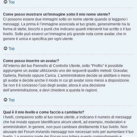
Top
Come posso mostrare un’immagine sotto il mio nome utente?
Ci possono essere due immagini sotto un nome utente quando si leggono i
messaggi. La prima è l’immagine associata al tuo grado, generalmente ha la
forma di stelle, blocchi o punti che indicano quanti interventi hai scritto o il tuo
livello. Sotto può esserci un’immagine più grande nota come avatar, che in
genere è unica e specifica per ogni utente.
Top
Come posso inserire un avatar?
All’interno del tuo Pannello di Controllo Utente, sotto “Profilo” è possibile
aggiungere un avatar utilizzando uno dei seguenti quattro metodi: Gravatar,
Galleria, Remoto oppure Carica. L’amministratore decide se abilitare o meno
gli avatar e decide anche il modo in cui gli avatar sono messi a disposizione.
Se non ti è concesso l’uso degli avatar, allora è una decisione
dell’amministrazione, e devi chiedere a questa le ragioni.
Top
Qual è il mio livello e come faccio a cambiarlo?
I livelli, compaiono sotto al tuo nome utente, e indicano il numero di messaggi
che hai inviato oppure identificano alcuni utenti, ad esempio, moderatori e
amministratori. In genere, non puoi cambiare direttamente il tuo livello. Non
abusare del Forum inviando messaggi non necessari solo per aumentare il tuo
livello. La maggior parte dei Forum non tollera questo comportamento e