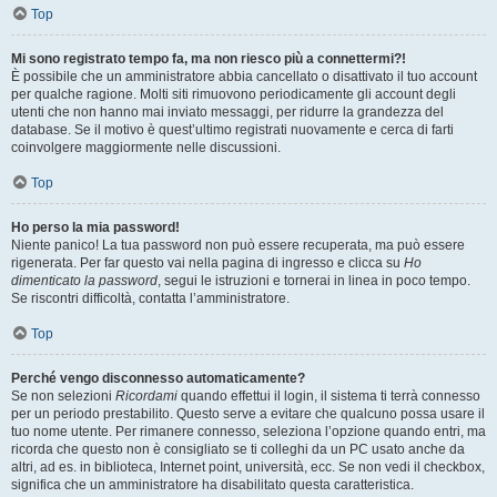
Top
Mi sono registrato tempo fa, ma non riesco più a connettermi?!
È possibile che un amministratore abbia cancellato o disattivato il tuo account
per qualche ragione. Molti siti rimuovono periodicamente gli account degli
utenti che non hanno mai inviato messaggi, per ridurre la grandezza del
database. Se il motivo è quest’ultimo registrati nuovamente e cerca di farti
coinvolgere maggiormente nelle discussioni.
Top
Ho perso la mia password!
Niente panico! La tua password non può essere recuperata, ma può essere
rigenerata. Per far questo vai nella pagina di ingresso e clicca su
Ho
dimenticato la password
, segui le istruzioni e tornerai in linea in poco tempo.
Se riscontri difficoltà, contatta l’amministratore.
Top
Perché vengo disconnesso automaticamente?
Se non selezioni
Ricordami
quando effettui il login, il sistema ti terrà connesso
per un periodo prestabilito. Questo serve a evitare che qualcuno possa usare il
tuo nome utente. Per rimanere connesso, seleziona l’opzione quando entri, ma
ricorda che questo non è consigliato se ti colleghi da un PC usato anche da
altri, ad es. in biblioteca, Internet point, università, ecc. Se non vedi il checkbox,
significa che un amministratore ha disabilitato questa caratteristica.