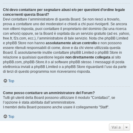
Chi devo contattare per segnalare abusi e/o per questioni d’ordine legale
concernenti questa Board?
Devi contattare l’amministratore di questa Board. Se non riesci a trovarlo,
prova a contattare uno dei moderatori e chiedi a chi puoi rivolgerti. Se ancora
non ottieni risposta, puoi contattare il proprietario del dominio (fai una ricerca
con
whois
) oppure, se la Board è ospitata da un servizio gratuito (ad es. yahoo,
free.fr, f2s.com, ecc.), l’amministratore di tale servizio. Nota che phpBB Limited
e phpBB Store non hanno
assolutamente alcun controllo
e non possono
essere ritenuti responsabili di come, dove e da chi viene utilizzata questa
Board. È assolutamente inutile contattare phpBB Limited o phpBB Store in
relazione a qualsiasi questione legale
non direttamente collegata
al sito
phpBB.com, phpBB-Store.it o al software phpBB stesso. I messaggi di posta
elettronica inviati a phpBB Limited o a phpBB Store riguardanti l’uso da parte
di terzi di questo programma non riceveranno risposta.
Top
Come posso contattare un amministratore del Forum?
Tutti gli utenti della Board possono utilizzare il modulo "Contattaci", se
l’opzione è stata abilitata dall’amministratore.
I membri della Board possono anche usare il collegamento "Staff".
Top
Vai a