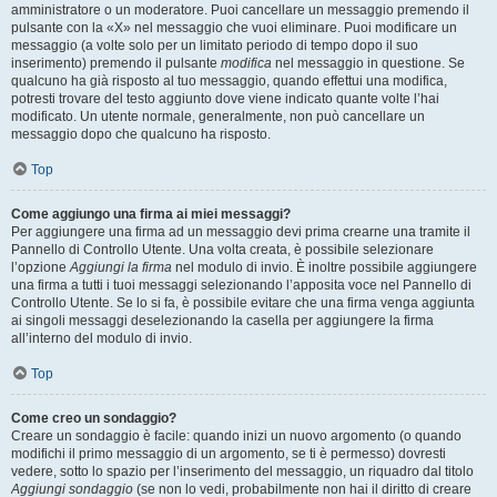
amministratore o un moderatore. Puoi cancellare un messaggio premendo il
pulsante con la «X» nel messaggio che vuoi eliminare. Puoi modificare un
messaggio (a volte solo per un limitato periodo di tempo dopo il suo
inserimento) premendo il pulsante
modifica
nel messaggio in questione. Se
qualcuno ha già risposto al tuo messaggio, quando effettui una modifica,
potresti trovare del testo aggiunto dove viene indicato quante volte l’hai
modificato. Un utente normale, generalmente, non può cancellare un
messaggio dopo che qualcuno ha risposto.
Top
Come aggiungo una firma ai miei messaggi?
Per aggiungere una firma ad un messaggio devi prima crearne una tramite il
Pannello di Controllo Utente. Una volta creata, è possibile selezionare
l’opzione
Aggiungi la firma
nel modulo di invio. È inoltre possibile aggiungere
una firma a tutti i tuoi messaggi selezionando l’apposita voce nel Pannello di
Controllo Utente. Se lo si fa, è possibile evitare che una firma venga aggiunta
ai singoli messaggi deselezionando la casella per aggiungere la firma
all’interno del modulo di invio.
Top
Come creo un sondaggio?
Creare un sondaggio è facile: quando inizi un nuovo argomento (o quando
modifichi il primo messaggio di un argomento, se ti è permesso) dovresti
vedere, sotto lo spazio per l’inserimento del messaggio, un riquadro dal titolo
Aggiungi sondaggio
(se non lo vedi, probabilmente non hai il diritto di creare