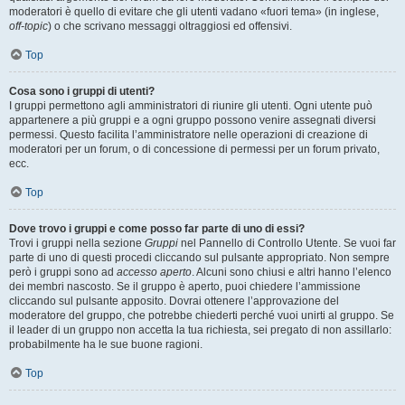
moderatori è quello di evitare che gli utenti vadano «fuori tema» (in inglese,
off-topic
) o che scrivano messaggi oltraggiosi ed offensivi.
Top
Cosa sono i gruppi di utenti?
I gruppi permettono agli amministratori di riunire gli utenti. Ogni utente può
appartenere a più gruppi e a ogni gruppo possono venire assegnati diversi
permessi. Questo facilita l’amministratore nelle operazioni di creazione di
moderatori per un forum, o di concessione di permessi per un forum privato,
ecc.
Top
Dove trovo i gruppi e come posso far parte di uno di essi?
Trovi i gruppi nella sezione
Gruppi
nel Pannello di Controllo Utente. Se vuoi far
parte di uno di questi procedi cliccando sul pulsante appropriato. Non sempre
però i gruppi sono ad
accesso aperto
. Alcuni sono chiusi e altri hanno l’elenco
dei membri nascosto. Se il gruppo è aperto, puoi chiedere l’ammissione
cliccando sul pulsante apposito. Dovrai ottenere l’approvazione del
moderatore del gruppo, che potrebbe chiederti perché vuoi unirti al gruppo. Se
il leader di un gruppo non accetta la tua richiesta, sei pregato di non assillarlo:
probabilmente ha le sue buone ragioni.
Top