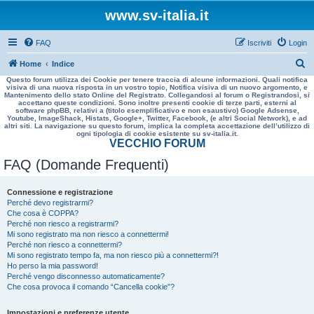
www.sv-italia.it
FAQ
Iscriviti
Login
C
Home
Indice
Questo forum utilizza dei Cookie per tenere traccia di alcune informazioni. Quali notifica
e
visiva di una nuova risposta in un vostro topic, Notifica visiva di un nuovo argomento, e
Mantenimento dello stato Online del Registrato. Collegandosi al forum o Registrandosi, si
r
accettano queste condizioni. Sono inoltre presenti cookie di terze parti, esterni al
software phpBB, relativi a (titolo esemplificativo e non esaustivo) Google Adsense,
c
Youtube, ImageShack, Histats, Google+, Twitter, Facebook, (e altri Social Network), e ad
altri siti. La navigazione su questo forum, implica la completa accettazione dell’utilizzo di
a
ogni tipologia di cookie esistente su sv-italia.it.
VECCHIO FORUM
FAQ (Domande Frequenti)
Connessione e registrazione
Perché devo registrarmi?
Che cosa è COPPA?
Perché non riesco a registrarmi?
Mi sono registrato ma non riesco a connettermi!
Perché non riesco a connettermi?
Mi sono registrato tempo fa, ma non riesco più a connettermi?!
Ho perso la mia password!
Perché vengo disconnesso automaticamente?
Che cosa provoca il comando “Cancella cookie”?
Impostazioni e preferenze utente