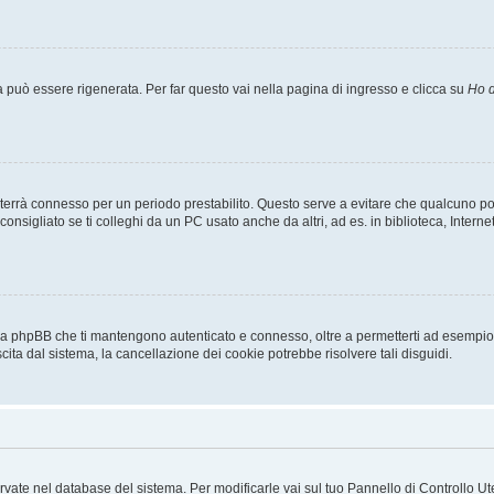
uò essere rigenerata. Per far questo vai nella pagina di ingresso e clicca su
Ho d
a ti terrà connesso per un periodo prestabilito. Questo serve a evitare che qualcuno
sigliato se ti colleghi da un PC usato anche da altri, ad es. in biblioteca, Internet
 da phpBB che ti mantengono autenticato e connesso, oltre a permetterti ad esempio d
cita dal sistema, la cancellazione dei cookie potrebbe risolvere tali disguidi.
servate nel database del sistema. Per modificarle vai sul tuo Pannello di Controllo