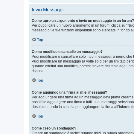
Invio Messaggi
Come apro un argomento o invio un messaggio in un forum?
Per pubblicare un nuovo argomento in un forum, clicca su “Nuovo
messaggio: le tue funzioni disponibili sono elencate in fondo al
Top
Come modifico o cancello un messaggio?
Puoi modificare o cancellare solo i tuoi messaggi, a meno che
Puoi modificare un messaggio (a volte solo per un limitato per
quando effettui una modifica, potresti trovare del testo aggiu
risposto.
Top
Come aggiungo una firma ai miei messaggi?
Per aggiungere una firma ad un messaggio devi prima crearne un
possibile aggiungere una firma a tutti i tuoi messaggi seleziona
deselezionando la casella per aggiungere la firma all’interno d
Top
Come creo un sondaggio?
Creare un sondaggio è facile: quando inizi un nuovo argomento 