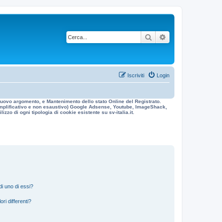
Cerca
Ricerca avanzata
Iscriviti
Login
n nuovo argomento, e Mantenimento dello stato Online del Registrato.
 esemplificativo e non esaustivo) Google Adsense, Youtube, ImageShack,
izzo di ogni tipologia di cookie esistente su sv-italia.it.
i uno di essi?
ri differenti?