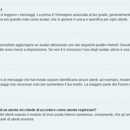
e?
 leggono i messaggi. La prima è l’immagine associata al tuo grado, generalmente ha
agine più grande nota come avatar, che in genere è unica e specifica per ogni utente.
” è possibile aggiungere un avatar utilizzando uno dei seguenti quattro metodi: Gra
atar sono messi a disposizione. Se non ti è concesso l’uso degli avatar, allora è un
mero di messaggi che hai inviato oppure identificano alcuni utenti, ad esempio, mode
ssaggi non necessari solo per aumentare il tuo livello. La maggior parte dei Forum
 di un utente mi chiede di accedere come utente registrato?
altri utenti usando il modulo di invio posta interno (ammesso, ovviamente, che gli a
arte di utenti anonimi.