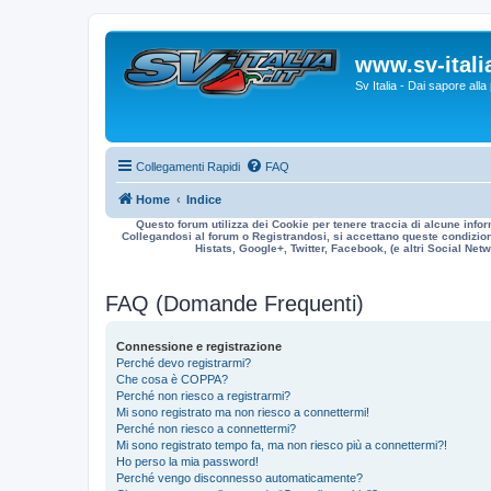
www.sv-italia
Sv Italia - Dai sapore all
Collegamenti Rapidi
FAQ
Home
Indice
Questo forum utilizza dei Cookie per tenere traccia di alcune infor
Collegandosi al forum o Registrandosi, si accettano queste condizioni
Histats, Google+, Twitter, Facebook, (e altri Social Netwo
FAQ (Domande Frequenti)
Connessione e registrazione
Perché devo registrarmi?
Che cosa è COPPA?
Perché non riesco a registrarmi?
Mi sono registrato ma non riesco a connettermi!
Perché non riesco a connettermi?
Mi sono registrato tempo fa, ma non riesco più a connettermi?!
Ho perso la mia password!
Perché vengo disconnesso automaticamente?