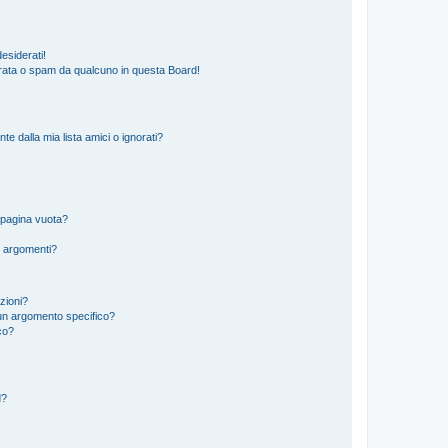
esiderati!
rata o spam da qualcuno in questa Board!
 dalla mia lista amici o ignorati?
 pagina vuota?
i argomenti?
izioni?
un argomento specifico?
co?
d?