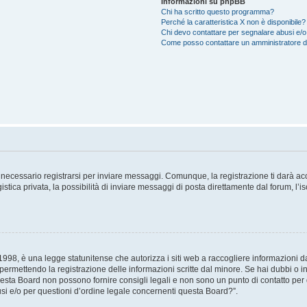
Informazioni su phpBB
Chi ha scritto questo programma?
Perché la caratteristica X non è disponibile?
Chi devo contattare per segnalare abusi e/o
Come posso contattare un amministratore 
necessario registrarsi per inviare messaggi. Comunque, la registrazione ti darà acce
tica privata, la possibilità di inviare messaggi di posta direttamente dal forum, l’is
98, è una legge statunitense che autorizza i siti web a raccogliere informazioni da 
, permettendo la registrazione delle informazioni scritte dal minore. Se hai dubbi o i
esta Board non possono fornire consigli legali e non sono un punto di contatto per q
i e/o per questioni d’ordine legale concernenti questa Board?”.