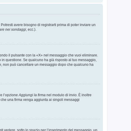
tresti avere bisogno di registrarti prima di poter inviare un
are nei sondaggi
, ecc.).
endo il pulsante con la «X» nel messaggio che vuoi eliminare.
in questione. Se qualcuno ha già risposto al tuo messaggio,
mente, non può cancellare un messaggio dopo che qualcuno ha
re l’opzione
Aggiungi la firma
nel modulo di invio. È inoltre
re che una firma venga aggiunta ai singoli messaggi
i vedere, sotto lo spazio per l’inserimento del messaggio, un