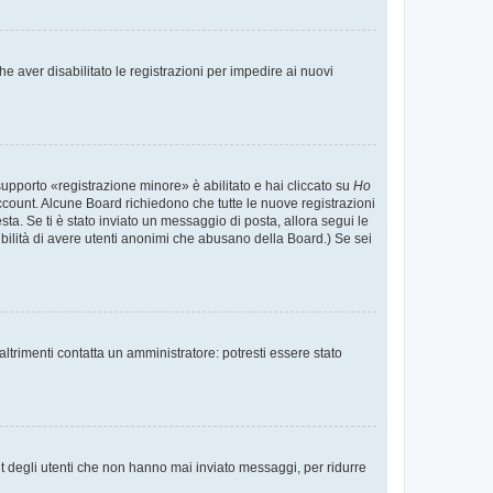
e aver disabilitato le registrazioni per impedire ai nuovi
supporto «registrazione minore» è abilitato e hai cliccato su
Ho
o account. Alcune Board richiedono che tutte le nuove registrazioni
esta. Se ti è stato inviato un messaggio di posta, allora segui le
ssibilità di avere utenti anonimi che abusano della Board.) Se sei
ltrimenti contatta un amministratore: potresti essere stato
t degli utenti che non hanno mai inviato messaggi, per ridurre