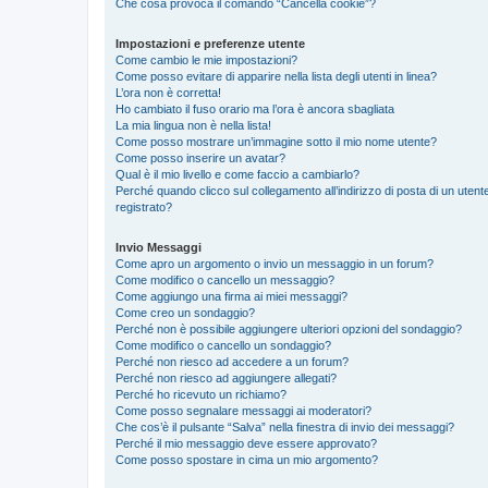
Che cosa provoca il comando “Cancella cookie”?
Impostazioni e preferenze utente
Come cambio le mie impostazioni?
Come posso evitare di apparire nella lista degli utenti in linea?
L’ora non è corretta!
Ho cambiato il fuso orario ma l’ora è ancora sbagliata
La mia lingua non è nella lista!
Come posso mostrare un’immagine sotto il mio nome utente?
Come posso inserire un avatar?
Qual è il mio livello e come faccio a cambiarlo?
Perché quando clicco sul collegamento all’indirizzo di posta di un ute
registrato?
Invio Messaggi
Come apro un argomento o invio un messaggio in un forum?
Come modifico o cancello un messaggio?
Come aggiungo una firma ai miei messaggi?
Come creo un sondaggio?
Perché non è possibile aggiungere ulteriori opzioni del sondaggio?
Come modifico o cancello un sondaggio?
Perché non riesco ad accedere a un forum?
Perché non riesco ad aggiungere allegati?
Perché ho ricevuto un richiamo?
Come posso segnalare messaggi ai moderatori?
Che cos’è il pulsante “Salva” nella finestra di invio dei messaggi?
Perché il mio messaggio deve essere approvato?
Come posso spostare in cima un mio argomento?