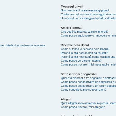
Messaggi privati
Non riesco ad inviare messaggi privati!
Continuano ad arrivarmi messaggi privati ind
Ho ricevuto un messaggio di posta indeside
Amici e ignorati
Che cos’è la mia lista amici e ignorati?
Come posso aggiungere o rimuovere un utente
Ricerche nella Board
nte mi chiede di accedere come utente
Come si fanno le ricerche nella Board?
Perché la mia ricerca non dà risultati?
Perché la mia ricerca dà come risultato una
Come posso cercare un utente?
Come posso trovare i miei messaggi e i mie
Sottoscrizioni e segnalibri
Qual è la differenza fra segnalibri e sottoscr
Come posso sottoscrivere un segnalibro o 
Come posso sottoscrivere un forum specifi
Come cancello le mie sottoscrizioni?
Allegati
Quali allegati sono ammessi in questa Boar
Come posso trovare i miei allegati?