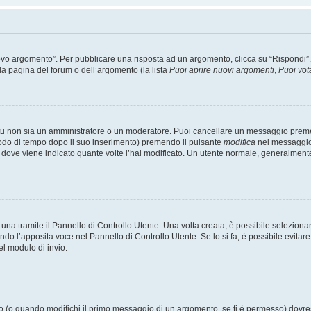
 argomento”. Per pubblicare una risposta ad un argomento, clicca su “Rispondi”. Po
la pagina del forum o dell’argomento (la lista
Puoi aprire nuovi argomenti
,
Puoi vot
 tu non sia un amministratore o un moderatore. Puoi cancellare un messaggio prem
iodo di tempo dopo il suo inserimento) premendo il pulsante
modifica
nel messaggio 
nto dove viene indicato quante volte l’hai modificato. Un utente normale, general
a tramite il Pannello di Controllo Utente. Una volta creata, è possibile seleziona
ndo l’apposita voce nel Pannello di Controllo Utente. Se lo si fa, è possibile evita
el modulo di invio.
(o quando modifichi il primo messaggio di un argomento, se ti è permesso) dovrest