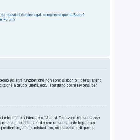
 per questioni d’ordine legale concernenti questa Board?
del Forum?
sso ad altre funzioni che non sono disponibili per gli utenti
crizione a gruppi utenti, ecc. Ti bastano pochi secondi per
i minori di età inferiore a 13 anni. Per avere tale consenso
ncertezze, mettiti in contatto con un consulente legale per
uestioni legali di qualsiasi tipo, ad eccezione di quanto