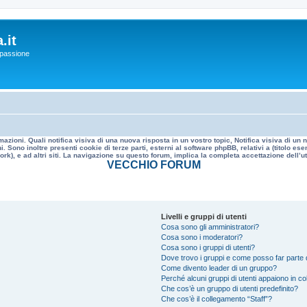
.it
a passione
mazioni. Quali notifica visiva di una nuova risposta in un vostro topic, Notifica visiva di u
. Sono inoltre presenti cookie di terze parti, esterni al software phpBB, relativi a (titolo
rk), e ad altri siti. La navigazione su questo forum, implica la completa accettazione dell’util
VECCHIO FORUM
Livelli e gruppi di utenti
Cosa sono gli amministratori?
Cosa sono i moderatori?
Cosa sono i gruppi di utenti?
Dove trovo i gruppi e come posso far parte d
Come divento leader di un gruppo?
Perché alcuni gruppi di utenti appaiono in colo
Che cos’è un gruppo di utenti predefinito?
Che cos’è il collegamento “Staff”?