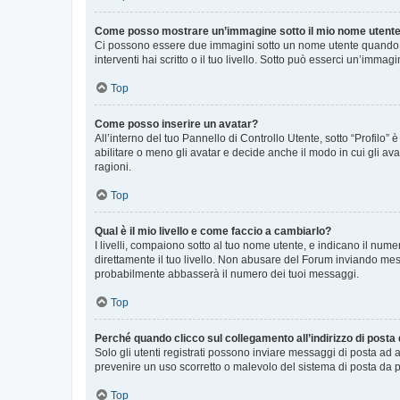
Come posso mostrare un’immagine sotto il mio nome utent
Ci possono essere due immagini sotto un nome utente quando si
interventi hai scritto o il tuo livello. Sotto può esserci un’imm
Top
Come posso inserire un avatar?
All’interno del tuo Pannello di Controllo Utente, sotto “Profilo
abilitare o meno gli avatar e decide anche il modo in cui gli av
ragioni.
Top
Qual è il mio livello e come faccio a cambiarlo?
I livelli, compaiono sotto al tuo nome utente, e indicano il nu
direttamente il tuo livello. Non abusare del Forum inviando me
probabilmente abbasserà il numero dei tuoi messaggi.
Top
Perché quando clicco sul collegamento all’indirizzo di posta
Solo gli utenti registrati possono inviare messaggi di posta ad 
prevenire un uso scorretto o malevolo del sistema di posta da p
Top