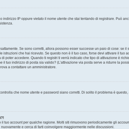
 indirizzo IP oppure vietato il nome utente che stai tentando di registrare. Può anch
sistenza.
sattamente. Se sono corretti, allora possono esser successe un paio di cose: se il 
le istruzioni che hai ricevuto. Se questo non è il tuo caso, forse devi attivare il tu
di poter accedere. Quando ti registri ti verrà indicato che tipo di attivazione è richi
e il tuo indirizzo di posta sia valido? (L’attivazione via posta serve a ridurre la po
 prova a contattare un amministratore.
ontrolla che nome utente e password siano corretti. Di solito il problema è questo, a
i?!
o il tuo account per qualche ragione. Molti siti rimuovono periodicamente gli accoun
ti nuovamente e cerca di farti coinvolgere maggiormente nelle discussioni.