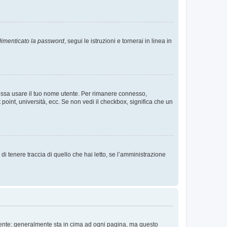
imenticato la password
, segui le istruzioni e tornerai in linea in
 possa usare il tuo nome utente. Per rimanere connesso,
 point, università, ecc. Se non vedi il checkbox, significa che un
i tenere traccia di quello che hai letto, se l’amministrazione
 Utente; generalmente sta in cima ad ogni pagina, ma questo