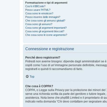
Formattazione e tipi di argomenti
Cos’è il BBCode?
Posso usare l’HTML?
Cosa sono le emoticon?
Posso inserire delle immagini?
Che cosa sono gli annunci globali?
Cosa sono gli annunci?
Cosa sono gli argomenti importanti?
Cosa sono gli argomenti bloccati?
Che cosa sono le icone argomento?
Connessione e registrazione
Perché devo registrarmi?
Potresti non averne bisogno: dipende dagli amministratori se è 
ospiti come l’uso di un’immagine personale definibile, messaggis
registrarti e quindi ti raccomandiamo di farlo.
Top
Che cosa è COPPA?
COPPA, o Legge sulla Privacy per la protezione dei minori del 19
serve una richiesta scritta da parte del genitore o tutore legale
assistenza. Nota bene che phpBB Limited e il proprietario di qu
indicato nella domanda “Chi devo contattare per segnalare abus