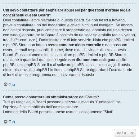
Chi devo contattare per segnalare abusi e/o per questioni d’ordine legale
concernenti questa Board?
Devi contattare l’amministratore di questa Board. Se non riesci a trovarlo,
prova a contattare uno dei moderatori e chiedi a chi puoi rivolgerti. Se ancora
non ottieni risposta, puoi contattare il proprietario del dominio (fai una ricerca
con
whois
) oppure, se la Board è ospitata da un servizio gratuito (ad es. yahoo,
free.fr, f2s.com, ecc.), l’amministratore di tale servizio. Nota che phpBB Limited
e phpBB Store non hanno
assolutamente alcun controllo
e non possono
essere ritenuti responsabili di come, dove e da chi viene utilizzata questa
Board. È assolutamente inutile contattare phpBB Limited o phpBB Store in
relazione a qualsiasi questione legale
non direttamente collegata
al sito
phpBB.com, phpBB-Store.it o al software phpBB stesso. I messaggi di posta
elettronica inviati a phpBB Limited o a phpBB Store riguardanti l’uso da parte
di terzi di questo programma non riceveranno risposta.
Top
Come posso contattare un amministratore del Forum?
Tutti gli utenti della Board possono utilizzare il modulo "Contattaci", se
l’opzione è stata abilitata dall’amministratore.
I membri della Board possono anche usare il collegamento "Staff".
Top
Vai a