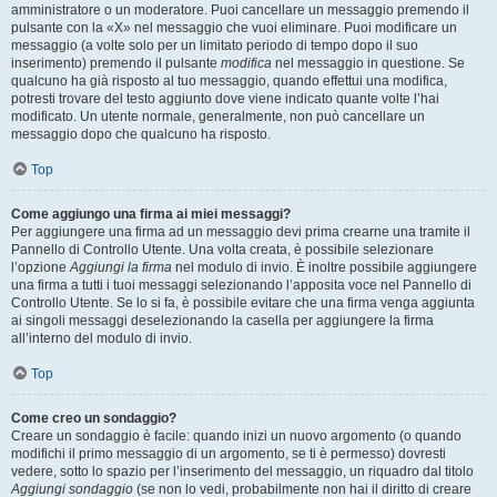
amministratore o un moderatore. Puoi cancellare un messaggio premendo il
pulsante con la «X» nel messaggio che vuoi eliminare. Puoi modificare un
messaggio (a volte solo per un limitato periodo di tempo dopo il suo
inserimento) premendo il pulsante
modifica
nel messaggio in questione. Se
qualcuno ha già risposto al tuo messaggio, quando effettui una modifica,
potresti trovare del testo aggiunto dove viene indicato quante volte l’hai
modificato. Un utente normale, generalmente, non può cancellare un
messaggio dopo che qualcuno ha risposto.
Top
Come aggiungo una firma ai miei messaggi?
Per aggiungere una firma ad un messaggio devi prima crearne una tramite il
Pannello di Controllo Utente. Una volta creata, è possibile selezionare
l’opzione
Aggiungi la firma
nel modulo di invio. È inoltre possibile aggiungere
una firma a tutti i tuoi messaggi selezionando l’apposita voce nel Pannello di
Controllo Utente. Se lo si fa, è possibile evitare che una firma venga aggiunta
ai singoli messaggi deselezionando la casella per aggiungere la firma
all’interno del modulo di invio.
Top
Come creo un sondaggio?
Creare un sondaggio è facile: quando inizi un nuovo argomento (o quando
modifichi il primo messaggio di un argomento, se ti è permesso) dovresti
vedere, sotto lo spazio per l’inserimento del messaggio, un riquadro dal titolo
Aggiungi sondaggio
(se non lo vedi, probabilmente non hai il diritto di creare