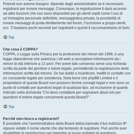
Potresti non averne bisogno: dipende dagli amministratori se è necessario
registrarsi per inviare messaggi. Comunque, la registrazione ti darà accesso
ad altre funzioni che non sono disponibili per gli utenti ospiti come l’uso di
un’immagine personale definibile, messaggistica privata, la possibilità di
inviare messaggi di posta direttamente dal forum, l’iscrizione a gruppi utenti,
ecc. Ti bastano pochi secondi per registrarti e quindi ti raccomandiamo di farlo.
Top
Che cosa è COPPA?
COPPA, o Legge sulla Privacy per la protezione dei minori del 1998, è una
legge statunitense che autorizza i siti web a raccogliere informazioni da i
minori di età inferiore a 13 anni. Per avere tale consenso serve una richiesta
scritta da parte del genitore o tutore legale, permettendo la registrazione delle
informazioni scritte dal minore. Se hai dubbi o incertezze, mettiti in contatto con
un consulente legale per assistenza. Nota bene che phpBB Limited e il
proprietario di questa Board non possono fornire consigli legali e non sono un
punto di contatto per questioni legali di qualsiasi tipo, ad eccezione di quanto
indicato nella domanda “Chi devo contattare per segnalare abusi e/o per
questioni d’ordine legale concernenti questa Board?”.
Top
Perché non riesco a registrarmi?
È possibile che l’amministratore della Board abbia bannato il tuo indirizzo IP
oppure vietato il nome utente che stai tentando di registrare. Può anche aver
disabilitato le registrazioni per impedire ai nuovi visitatori di registrarsi.