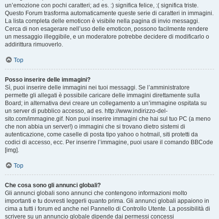
un’emozione con pochi caratteri; ad es. :) significa felice, :( significa triste.
Questo Forum trasforma automaticamente queste serie di caratteri in immagini.
La lista completa delle emoticon è visibile nella pagina di invio messaggi.
Cerca di non esagerare nell’uso delle emoticon, possono facilmente rendere
un messaggio illeggibile, e un moderatore potrebbe decidere di modificarlo o
addirittura rimuoverlo.
Top
Posso inserire delle immagini?
Sì, puoi inserire delle immagini nei tuoi messaggi. Se l’amministratore
permette gli allegati è possibile caricare delle immagini direttamente sulla
Board; in alternativa devi creare un collegamento a un’immagine ospitata su
un server di pubblico accesso, ad es. http://www.indirizzo-del-
sito.com/immagine.gif. Non puoi inserire immagini che hai sul tuo PC (a meno
che non abbia un server!) o immagini che si trovano dietro sistemi di
autenticazione, come caselle di posta tipo yahoo o hotmail, siti protetti da
codici di accesso, ecc. Per inserire l’immagine, puoi usare il comando BBCode
[img].
Top
Che cosa sono gli annunci globali?
Gli annunci globali sono annunci che contengono informazioni molto
importanti e tu dovresti leggerli quanto prima. Gli annunci globali appaiono in
cima a tutti i forum ed anche nel Pannello di Controllo Utente. La possibilità di
scrivere su un annuncio globale dipende dai permessi concessi