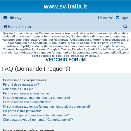
www.sv-italia.it
FAQ
Iscriviti
Login
C
Home
Indice
Questo forum utilizza dei Cookie per tenere traccia di alcune informazioni. Quali notifica
e
visiva di una nuova risposta in un vostro topic, Notifica visiva di un nuovo argomento, e
Mantenimento dello stato Online del Registrato. Collegandosi al forum o Registrandosi, si
r
accettano queste condizioni. Sono inoltre presenti cookie di terze parti, esterni al
software phpBB, relativi a (titolo esemplificativo e non esaustivo) Google Adsense,
c
Youtube, ImageShack, Histats, Google+, Twitter, Facebook, (e altri Social Network), e ad
altri siti. La navigazione su questo forum, implica la completa accettazione dell’utilizzo di
a
ogni tipologia di cookie esistente su sv-italia.it.
VECCHIO FORUM
FAQ (Domande Frequenti)
Connessione e registrazione
Perché devo registrarmi?
Che cosa è COPPA?
Perché non riesco a registrarmi?
Mi sono registrato ma non riesco a connettermi!
Perché non riesco a connettermi?
Mi sono registrato tempo fa, ma non riesco più a connettermi?!
Ho perso la mia password!
Perché vengo disconnesso automaticamente?
Che cosa provoca il comando “Cancella cookie”?
Impostazioni e preferenze utente