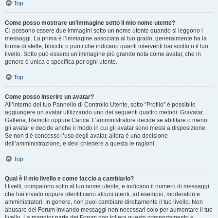
Top
Come posso mostrare un’immagine sotto il mio nome utente?
Ci possono essere due immagini sotto un nome utente quando si leggono i
messaggi. La prima è l’immagine associata al tuo grado, generalmente ha la
forma di stelle, blocchi o punti che indicano quanti interventi hai scritto o il tuo
livello. Sotto può esserci un’immagine più grande nota come avatar, che in
genere è unica e specifica per ogni utente.
Top
Come posso inserire un avatar?
All’interno del tuo Pannello di Controllo Utente, sotto “Profilo” è possibile
aggiungere un avatar utilizzando uno dei seguenti quattro metodi: Gravatar,
Galleria, Remoto oppure Carica. L’amministratore decide se abilitare o meno
gli avatar e decide anche il modo in cui gli avatar sono messi a disposizione.
Se non ti è concesso l’uso degli avatar, allora è una decisione
dell’amministrazione, e devi chiedere a questa le ragioni.
Top
Qual è il mio livello e come faccio a cambiarlo?
I livelli, compaiono sotto al tuo nome utente, e indicano il numero di messaggi
che hai inviato oppure identificano alcuni utenti, ad esempio, moderatori e
amministratori. In genere, non puoi cambiare direttamente il tuo livello. Non
abusare del Forum inviando messaggi non necessari solo per aumentare il tuo
livello. La maggior parte dei Forum non tollera questo comportamento e