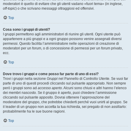
moderatori è quello di evitare che gli utenti vadano «fuori tema» (in inglese,
off-topic
) o che scrivano messaggi oltraggiosi ed offensivi.
Top
Cosa sono i gruppi di utenti?
I gruppi permettono agli amministratori di riunire gli utenti. Ogni utente può
appartenere a più gruppi e a ogni gruppo possono venire assegnati diversi
permessi. Questo facilita l’amministratore nelle operazioni di creazione di
moderatori per un forum, o di concessione di permessi per un forum privato,
ecc.
Top
Dove trovo i gruppi e come posso far parte di uno di essi?
Trovi i gruppi nella sezione
Gruppi
nel Pannello di Controllo Utente. Se vuoi far
parte di uno di questi procedi cliccando sul pulsante appropriato. Non sempre
però i gruppi sono ad
accesso aperto
. Alcuni sono chiusi e altri hanno l’elenco
dei membri nascosto. Se il gruppo è aperto, puoi chiedere l’ammissione
cliccando sul pulsante apposito. Dovrai ottenere l’approvazione del
moderatore del gruppo, che potrebbe chiederti perché vuoi unirti al gruppo. Se
il leader di un gruppo non accetta la tua richiesta, sei pregato di non assillarlo:
probabilmente ha le sue buone ragioni.
Top