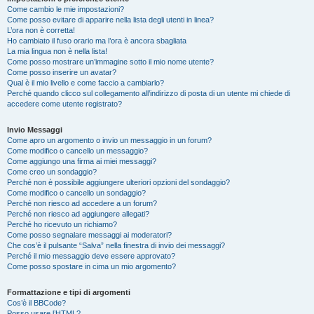
Come cambio le mie impostazioni?
Come posso evitare di apparire nella lista degli utenti in linea?
L’ora non è corretta!
Ho cambiato il fuso orario ma l’ora è ancora sbagliata
La mia lingua non è nella lista!
Come posso mostrare un’immagine sotto il mio nome utente?
Come posso inserire un avatar?
Qual è il mio livello e come faccio a cambiarlo?
Perché quando clicco sul collegamento all’indirizzo di posta di un utente mi chiede di
accedere come utente registrato?
Invio Messaggi
Come apro un argomento o invio un messaggio in un forum?
Come modifico o cancello un messaggio?
Come aggiungo una firma ai miei messaggi?
Come creo un sondaggio?
Perché non è possibile aggiungere ulteriori opzioni del sondaggio?
Come modifico o cancello un sondaggio?
Perché non riesco ad accedere a un forum?
Perché non riesco ad aggiungere allegati?
Perché ho ricevuto un richiamo?
Come posso segnalare messaggi ai moderatori?
Che cos’è il pulsante “Salva” nella finestra di invio dei messaggi?
Perché il mio messaggio deve essere approvato?
Come posso spostare in cima un mio argomento?
Formattazione e tipi di argomenti
Cos’è il BBCode?
Posso usare l’HTML?