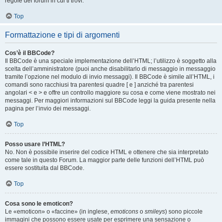
regole del forum in cui ti trovi.
Top
Formattazione e tipi di argomenti
Cos’è il BBCode?
Il BBCode è una speciale implementazione dell’HTML; l’utilizzo è soggetto alla
scelta dell’amministratore (puoi anche disabilitarlo di messaggio in messaggio
tramite l’opzione nel modulo di invio messaggi). Il BBCode è simile all’HTML, i
comandi sono racchiusi tra parentesi quadre [ e ] anziché tra parentesi
angolari < e > e offre un controllo maggiore su cosa e come viene mostrato nei
messaggi. Per maggiori informazioni sul BBCode leggi la guida presente nella
pagina per l’invio dei messaggi.
Top
Posso usare l’HTML?
No. Non è possibile inserire del codice HTML e ottenere che sia interpretato
come tale in questo Forum. La maggior parte delle funzioni dell’HTML può
essere sostituita dal BBCode.
Top
Cosa sono le emoticon?
Le «emoticon» o «faccine» (in inglese,
emoticons
o
smileys
) sono piccole
immagini che possono essere usate per esprimere una sensazione o