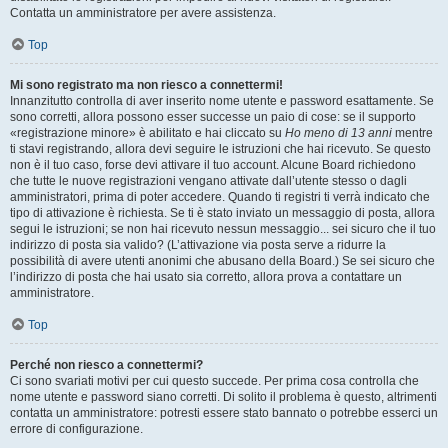
Contatta un amministratore per avere assistenza.
Top
Mi sono registrato ma non riesco a connettermi!
Innanzitutto controlla di aver inserito nome utente e password esattamente. Se
sono corretti, allora possono esser successe un paio di cose: se il supporto
«registrazione minore» è abilitato e hai cliccato su
Ho meno di 13 anni
mentre
ti stavi registrando, allora devi seguire le istruzioni che hai ricevuto. Se questo
non è il tuo caso, forse devi attivare il tuo account. Alcune Board richiedono
che tutte le nuove registrazioni vengano attivate dall’utente stesso o dagli
amministratori, prima di poter accedere. Quando ti registri ti verrà indicato che
tipo di attivazione è richiesta. Se ti è stato inviato un messaggio di posta, allora
segui le istruzioni; se non hai ricevuto nessun messaggio... sei sicuro che il tuo
indirizzo di posta sia valido? (L’attivazione via posta serve a ridurre la
possibilità di avere utenti anonimi che abusano della Board.) Se sei sicuro che
l’indirizzo di posta che hai usato sia corretto, allora prova a contattare un
amministratore.
Top
Perché non riesco a connettermi?
Ci sono svariati motivi per cui questo succede. Per prima cosa controlla che
nome utente e password siano corretti. Di solito il problema è questo, altrimenti
contatta un amministratore: potresti essere stato bannato o potrebbe esserci un
errore di configurazione.