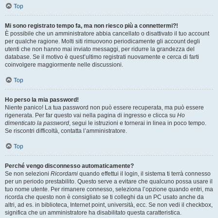
Top
Mi sono registrato tempo fa, ma non riesco più a connettermi?!
È possibile che un amministratore abbia cancellato o disattivato il tuo account
per qualche ragione. Molti siti rimuovono periodicamente gli account degli
utenti che non hanno mai inviato messaggi, per ridurre la grandezza del
database. Se il motivo è quest’ultimo registrati nuovamente e cerca di farti
coinvolgere maggiormente nelle discussioni.
Top
Ho perso la mia password!
Niente panico! La tua password non può essere recuperata, ma può essere
rigenerata. Per far questo vai nella pagina di ingresso e clicca su
Ho
dimenticato la password
, segui le istruzioni e tornerai in linea in poco tempo.
Se riscontri difficoltà, contatta l’amministratore.
Top
Perché vengo disconnesso automaticamente?
Se non selezioni
Ricordami
quando effettui il login, il sistema ti terrà connesso
per un periodo prestabilito. Questo serve a evitare che qualcuno possa usare il
tuo nome utente. Per rimanere connesso, seleziona l’opzione quando entri, ma
ricorda che questo non è consigliato se ti colleghi da un PC usato anche da
altri, ad es. in biblioteca, Internet point, università, ecc. Se non vedi il checkbox,
significa che un amministratore ha disabilitato questa caratteristica.