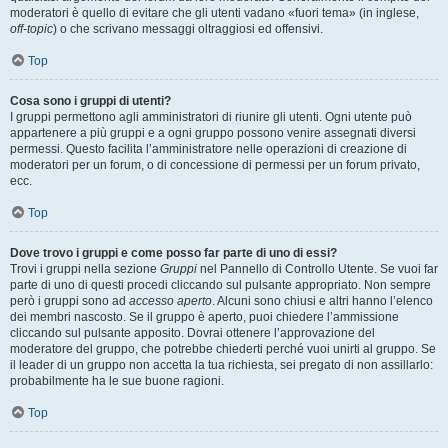
moderatori è quello di evitare che gli utenti vadano «fuori tema» (in inglese,
off-topic
) o che scrivano messaggi oltraggiosi ed offensivi.
Top
Cosa sono i gruppi di utenti?
I gruppi permettono agli amministratori di riunire gli utenti. Ogni utente può
appartenere a più gruppi e a ogni gruppo possono venire assegnati diversi
permessi. Questo facilita l’amministratore nelle operazioni di creazione di
moderatori per un forum, o di concessione di permessi per un forum privato,
ecc.
Top
Dove trovo i gruppi e come posso far parte di uno di essi?
Trovi i gruppi nella sezione
Gruppi
nel Pannello di Controllo Utente. Se vuoi far
parte di uno di questi procedi cliccando sul pulsante appropriato. Non sempre
però i gruppi sono ad
accesso aperto
. Alcuni sono chiusi e altri hanno l’elenco
dei membri nascosto. Se il gruppo è aperto, puoi chiedere l’ammissione
cliccando sul pulsante apposito. Dovrai ottenere l’approvazione del
moderatore del gruppo, che potrebbe chiederti perché vuoi unirti al gruppo. Se
il leader di un gruppo non accetta la tua richiesta, sei pregato di non assillarlo:
probabilmente ha le sue buone ragioni.
Top