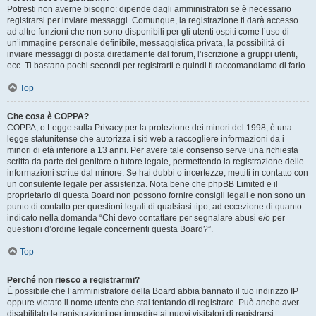
Potresti non averne bisogno: dipende dagli amministratori se è necessario
registrarsi per inviare messaggi. Comunque, la registrazione ti darà accesso
ad altre funzioni che non sono disponibili per gli utenti ospiti come l’uso di
un’immagine personale definibile, messaggistica privata, la possibilità di
inviare messaggi di posta direttamente dal forum, l’iscrizione a gruppi utenti,
ecc. Ti bastano pochi secondi per registrarti e quindi ti raccomandiamo di farlo.
Top
Che cosa è COPPA?
COPPA, o Legge sulla Privacy per la protezione dei minori del 1998, è una
legge statunitense che autorizza i siti web a raccogliere informazioni da i
minori di età inferiore a 13 anni. Per avere tale consenso serve una richiesta
scritta da parte del genitore o tutore legale, permettendo la registrazione delle
informazioni scritte dal minore. Se hai dubbi o incertezze, mettiti in contatto con
un consulente legale per assistenza. Nota bene che phpBB Limited e il
proprietario di questa Board non possono fornire consigli legali e non sono un
punto di contatto per questioni legali di qualsiasi tipo, ad eccezione di quanto
indicato nella domanda “Chi devo contattare per segnalare abusi e/o per
questioni d’ordine legale concernenti questa Board?”.
Top
Perché non riesco a registrarmi?
È possibile che l’amministratore della Board abbia bannato il tuo indirizzo IP
oppure vietato il nome utente che stai tentando di registrare. Può anche aver
disabilitato le registrazioni per impedire ai nuovi visitatori di registrarsi.