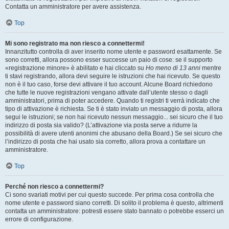
Contatta un amministratore per avere assistenza.
Top
Mi sono registrato ma non riesco a connettermi!
Innanzitutto controlla di aver inserito nome utente e password esattamente. Se
sono corretti, allora possono esser successe un paio di cose: se il supporto
«registrazione minore» è abilitato e hai cliccato su
Ho meno di 13 anni
mentre
ti stavi registrando, allora devi seguire le istruzioni che hai ricevuto. Se questo
non è il tuo caso, forse devi attivare il tuo account. Alcune Board richiedono
che tutte le nuove registrazioni vengano attivate dall’utente stesso o dagli
amministratori, prima di poter accedere. Quando ti registri ti verrà indicato che
tipo di attivazione è richiesta. Se ti è stato inviato un messaggio di posta, allora
segui le istruzioni; se non hai ricevuto nessun messaggio... sei sicuro che il tuo
indirizzo di posta sia valido? (L’attivazione via posta serve a ridurre la
possibilità di avere utenti anonimi che abusano della Board.) Se sei sicuro che
l’indirizzo di posta che hai usato sia corretto, allora prova a contattare un
amministratore.
Top
Perché non riesco a connettermi?
Ci sono svariati motivi per cui questo succede. Per prima cosa controlla che
nome utente e password siano corretti. Di solito il problema è questo, altrimenti
contatta un amministratore: potresti essere stato bannato o potrebbe esserci un
errore di configurazione.