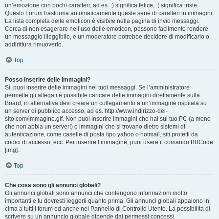
un’emozione con pochi caratteri; ad es. :) significa felice, :( significa triste.
Questo Forum trasforma automaticamente queste serie di caratteri in immagini.
La lista completa delle emoticon è visibile nella pagina di invio messaggi.
Cerca di non esagerare nell’uso delle emoticon, possono facilmente rendere
un messaggio illeggibile, e un moderatore potrebbe decidere di modificarlo o
addirittura rimuoverlo.
Top
Posso inserire delle immagini?
Sì, puoi inserire delle immagini nei tuoi messaggi. Se l’amministratore
permette gli allegati è possibile caricare delle immagini direttamente sulla
Board; in alternativa devi creare un collegamento a un’immagine ospitata su
un server di pubblico accesso, ad es. http://www.indirizzo-del-
sito.com/immagine.gif. Non puoi inserire immagini che hai sul tuo PC (a meno
che non abbia un server!) o immagini che si trovano dietro sistemi di
autenticazione, come caselle di posta tipo yahoo o hotmail, siti protetti da
codici di accesso, ecc. Per inserire l’immagine, puoi usare il comando BBCode
[img].
Top
Che cosa sono gli annunci globali?
Gli annunci globali sono annunci che contengono informazioni molto
importanti e tu dovresti leggerli quanto prima. Gli annunci globali appaiono in
cima a tutti i forum ed anche nel Pannello di Controllo Utente. La possibilità di
scrivere su un annuncio globale dipende dai permessi concessi