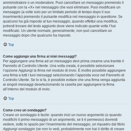
amministratore o un moderatore. Puoi cancellare un messaggio premendo il
pulsante con la «X» nel messaggio che vuoi eliminare. Puoi modificare un
messaggio (a volte solo per un limitato periodo di tempo dopo il suo
inserimento) premendo il pulsante
modifica
nel messaggio in questione. Se
qualcuno ha già risposto al tuo messaggio, quando effettui una modifica,
potresti trovare del testo aggiunto dove viene indicato quante volte l’hai
modificato. Un utente normale, generalmente, non può cancellare un
messaggio dopo che qualcuno ha risposto.
Top
Come aggiungo una firma ai miei messaggi?
Per aggiungere una firma ad un messaggio devi prima crearne una tramite il
Pannello di Controllo Utente. Una volta creata, è possibile selezionare
l’opzione
Aggiungi la firma
nel modulo di invio. È inoltre possibile aggiungere
una firma a tutti i tuoi messaggi selezionando l’apposita voce nel Pannello di
Controllo Utente. Se lo si fa, è possibile evitare che una firma venga aggiunta
ai singoli messaggi deselezionando la casella per aggiungere la firma
all’interno del modulo di invio.
Top
Come creo un sondaggio?
Creare un sondaggio è facile: quando inizi un nuovo argomento (o quando
modifichi il primo messaggio di un argomento, se ti è permesso) dovresti
vedere, sotto lo spazio per l’inserimento del messaggio, un riquadro dal titolo
Aggiungi sondaggio
(se non lo vedi, probabilmente non hai il diritto di creare