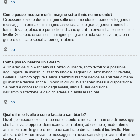
Top
Come posso mostrare un’immagine sotto il mio nome utente?
Ci possono essere due immagini sotto un nome utente quando si leggono i
messaggi. La prima è l’immagine associata al tuo grado, generalmente ha la
forma di stelle, blocchi o punti che indicano quanti interventi hai scritto o il tuo
livello. Sotto può esserci un’immagine più grande nota come avatar, che in
genere è unica e specifica per ogni utente.
Top
Come posso inserire un avatar?
All’interno del tuo Pannello di Controllo Utente, sotto “Profilo” è possibile
aggiungere un avatar utilizzando uno dei seguenti quattro metodi: Gravatar,
Galleria, Remoto oppure Carica. L’amministratore decide se abilitare o meno
gli avatar e decide anche il modo in cui gli avatar sono messi a disposizione.
Se non ti è concesso l’uso degli avatar, allora è una decisione
dell’amministrazione, e devi chiedere a questa le ragioni.
Top
Qual è il mio livello e come faccio a cambiarlo?
I livelli, compaiono sotto al tuo nome utente, e indicano il numero di messaggi
che hai inviato oppure identificano alcuni utenti, ad esempio, moderatori e
amministratori. In genere, non puoi cambiare direttamente il tuo livello. Non
abusare del Forum inviando messaggi non necessari solo per aumentare il tuo
livello. La maggior parte dei Forum non tollera questo comportamento e