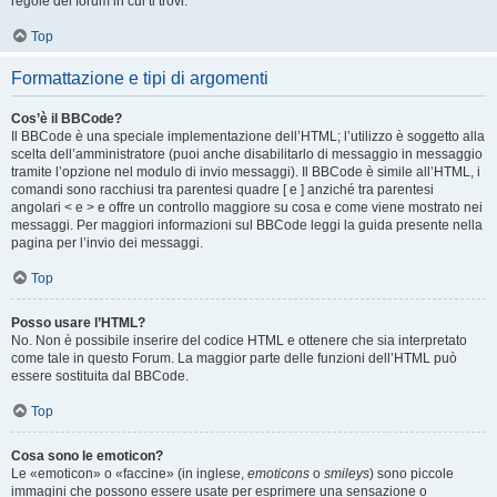
regole del forum in cui ti trovi.
Top
Formattazione e tipi di argomenti
Cos’è il BBCode?
Il BBCode è una speciale implementazione dell’HTML; l’utilizzo è soggetto alla
scelta dell’amministratore (puoi anche disabilitarlo di messaggio in messaggio
tramite l’opzione nel modulo di invio messaggi). Il BBCode è simile all’HTML, i
comandi sono racchiusi tra parentesi quadre [ e ] anziché tra parentesi
angolari < e > e offre un controllo maggiore su cosa e come viene mostrato nei
messaggi. Per maggiori informazioni sul BBCode leggi la guida presente nella
pagina per l’invio dei messaggi.
Top
Posso usare l’HTML?
No. Non è possibile inserire del codice HTML e ottenere che sia interpretato
come tale in questo Forum. La maggior parte delle funzioni dell’HTML può
essere sostituita dal BBCode.
Top
Cosa sono le emoticon?
Le «emoticon» o «faccine» (in inglese,
emoticons
o
smileys
) sono piccole
immagini che possono essere usate per esprimere una sensazione o