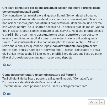
Chi devo contattare per segnalare abusi e/o per questioni d’ordine legale
concernenti questa Board?
Devi contattare l’amministratore di questa Board. Se non riesci a trovarlo,
prova a contattare uno dei moderatori e chiedi a chi puoi rivolgerti. Se ancora
non ottieni risposta, puoi contattare il proprietario del dominio (fai una ricerca
con
whois
) oppure, se la Board è ospitata da un servizio gratuito (ad es. yahoo,
free.fr, f2s.com, ecc.), l’amministratore di tale servizio. Nota che phpBB Limited
e phpBB Store non hanno
assolutamente alcun controllo
e non possono
essere ritenuti responsabili di come, dove e da chi viene utilizzata questa
Board. È assolutamente inutile contattare phpBB Limited o phpBB Store in
relazione a qualsiasi questione legale
non direttamente collegata
al sito
phpBB.com, phpBB-Store.it o al software phpBB stesso. I messaggi di posta
elettronica inviati a phpBB Limited o a phpBB Store riguardanti l’uso da parte
di terzi di questo programma non riceveranno risposta.
Top
Come posso contattare un amministratore del Forum?
Tutti gli utenti della Board possono utilizzare il modulo "Contattaci", se
l’opzione è stata abilitata dall’amministratore.
I membri della Board possono anche usare il collegamento "Staff".
Top
Vai a