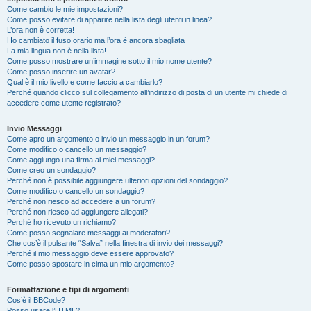
Come cambio le mie impostazioni?
Come posso evitare di apparire nella lista degli utenti in linea?
L’ora non è corretta!
Ho cambiato il fuso orario ma l’ora è ancora sbagliata
La mia lingua non è nella lista!
Come posso mostrare un’immagine sotto il mio nome utente?
Come posso inserire un avatar?
Qual è il mio livello e come faccio a cambiarlo?
Perché quando clicco sul collegamento all’indirizzo di posta di un utente mi chiede di
accedere come utente registrato?
Invio Messaggi
Come apro un argomento o invio un messaggio in un forum?
Come modifico o cancello un messaggio?
Come aggiungo una firma ai miei messaggi?
Come creo un sondaggio?
Perché non è possibile aggiungere ulteriori opzioni del sondaggio?
Come modifico o cancello un sondaggio?
Perché non riesco ad accedere a un forum?
Perché non riesco ad aggiungere allegati?
Perché ho ricevuto un richiamo?
Come posso segnalare messaggi ai moderatori?
Che cos’è il pulsante “Salva” nella finestra di invio dei messaggi?
Perché il mio messaggio deve essere approvato?
Come posso spostare in cima un mio argomento?
Formattazione e tipi di argomenti
Cos’è il BBCode?
Posso usare l’HTML?