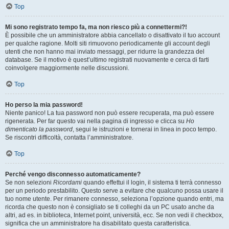
Top
Mi sono registrato tempo fa, ma non riesco più a connettermi?!
È possibile che un amministratore abbia cancellato o disattivato il tuo account
per qualche ragione. Molti siti rimuovono periodicamente gli account degli
utenti che non hanno mai inviato messaggi, per ridurre la grandezza del
database. Se il motivo è quest’ultimo registrati nuovamente e cerca di farti
coinvolgere maggiormente nelle discussioni.
Top
Ho perso la mia password!
Niente panico! La tua password non può essere recuperata, ma può essere
rigenerata. Per far questo vai nella pagina di ingresso e clicca su
Ho
dimenticato la password
, segui le istruzioni e tornerai in linea in poco tempo.
Se riscontri difficoltà, contatta l’amministratore.
Top
Perché vengo disconnesso automaticamente?
Se non selezioni
Ricordami
quando effettui il login, il sistema ti terrà connesso
per un periodo prestabilito. Questo serve a evitare che qualcuno possa usare il
tuo nome utente. Per rimanere connesso, seleziona l’opzione quando entri, ma
ricorda che questo non è consigliato se ti colleghi da un PC usato anche da
altri, ad es. in biblioteca, Internet point, università, ecc. Se non vedi il checkbox,
significa che un amministratore ha disabilitato questa caratteristica.