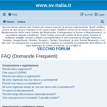
www.sv-italia.it
FAQ
Iscriviti
Login
C
Home
Indice
Questo forum utilizza dei Cookie per tenere traccia di alcune informazioni. Quali notifica
e
visiva di una nuova risposta in un vostro topic, Notifica visiva di un nuovo argomento, e
Mantenimento dello stato Online del Registrato. Collegandosi al forum o Registrandosi, si
r
accettano queste condizioni. Sono inoltre presenti cookie di terze parti, esterni al
software phpBB, relativi a (titolo esemplificativo e non esaustivo) Google Adsense,
c
Youtube, ImageShack, Histats, Google+, Twitter, Facebook, (e altri Social Network), e ad
altri siti. La navigazione su questo forum, implica la completa accettazione dell’utilizzo di
a
ogni tipologia di cookie esistente su sv-italia.it.
VECCHIO FORUM
FAQ (Domande Frequenti)
Connessione e registrazione
Perché devo registrarmi?
Che cosa è COPPA?
Perché non riesco a registrarmi?
Mi sono registrato ma non riesco a connettermi!
Perché non riesco a connettermi?
Mi sono registrato tempo fa, ma non riesco più a connettermi?!
Ho perso la mia password!
Perché vengo disconnesso automaticamente?
Che cosa provoca il comando “Cancella cookie”?
Impostazioni e preferenze utente