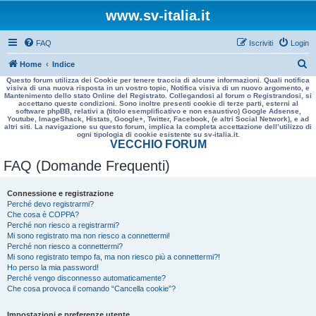
www.sv-italia.it
FAQ
Iscriviti
Login
C
Home
Indice
Questo forum utilizza dei Cookie per tenere traccia di alcune informazioni. Quali notifica
e
visiva di una nuova risposta in un vostro topic, Notifica visiva di un nuovo argomento, e
Mantenimento dello stato Online del Registrato. Collegandosi al forum o Registrandosi, si
r
accettano queste condizioni. Sono inoltre presenti cookie di terze parti, esterni al
software phpBB, relativi a (titolo esemplificativo e non esaustivo) Google Adsense,
c
Youtube, ImageShack, Histats, Google+, Twitter, Facebook, (e altri Social Network), e ad
altri siti. La navigazione su questo forum, implica la completa accettazione dell’utilizzo di
a
ogni tipologia di cookie esistente su sv-italia.it.
VECCHIO FORUM
FAQ (Domande Frequenti)
Connessione e registrazione
Perché devo registrarmi?
Che cosa è COPPA?
Perché non riesco a registrarmi?
Mi sono registrato ma non riesco a connettermi!
Perché non riesco a connettermi?
Mi sono registrato tempo fa, ma non riesco più a connettermi?!
Ho perso la mia password!
Perché vengo disconnesso automaticamente?
Che cosa provoca il comando “Cancella cookie”?
Impostazioni e preferenze utente