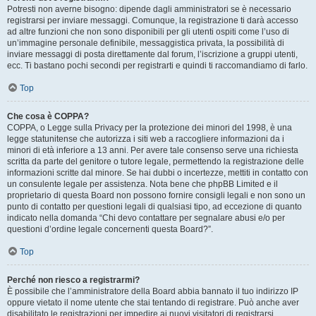
Potresti non averne bisogno: dipende dagli amministratori se è necessario
registrarsi per inviare messaggi. Comunque, la registrazione ti darà accesso
ad altre funzioni che non sono disponibili per gli utenti ospiti come l’uso di
un’immagine personale definibile, messaggistica privata, la possibilità di
inviare messaggi di posta direttamente dal forum, l’iscrizione a gruppi utenti,
ecc. Ti bastano pochi secondi per registrarti e quindi ti raccomandiamo di farlo.
Top
Che cosa è COPPA?
COPPA, o Legge sulla Privacy per la protezione dei minori del 1998, è una
legge statunitense che autorizza i siti web a raccogliere informazioni da i
minori di età inferiore a 13 anni. Per avere tale consenso serve una richiesta
scritta da parte del genitore o tutore legale, permettendo la registrazione delle
informazioni scritte dal minore. Se hai dubbi o incertezze, mettiti in contatto con
un consulente legale per assistenza. Nota bene che phpBB Limited e il
proprietario di questa Board non possono fornire consigli legali e non sono un
punto di contatto per questioni legali di qualsiasi tipo, ad eccezione di quanto
indicato nella domanda “Chi devo contattare per segnalare abusi e/o per
questioni d’ordine legale concernenti questa Board?”.
Top
Perché non riesco a registrarmi?
È possibile che l’amministratore della Board abbia bannato il tuo indirizzo IP
oppure vietato il nome utente che stai tentando di registrare. Può anche aver
disabilitato le registrazioni per impedire ai nuovi visitatori di registrarsi.