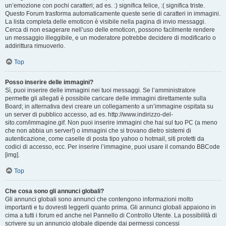
un’emozione con pochi caratteri; ad es. :) significa felice, :( significa triste.
Questo Forum trasforma automaticamente queste serie di caratteri in immagini.
La lista completa delle emoticon è visibile nella pagina di invio messaggi.
Cerca di non esagerare nell’uso delle emoticon, possono facilmente rendere
un messaggio illeggibile, e un moderatore potrebbe decidere di modificarlo o
addirittura rimuoverlo.
Top
Posso inserire delle immagini?
Sì, puoi inserire delle immagini nei tuoi messaggi. Se l’amministratore
permette gli allegati è possibile caricare delle immagini direttamente sulla
Board; in alternativa devi creare un collegamento a un’immagine ospitata su
un server di pubblico accesso, ad es. http://www.indirizzo-del-
sito.com/immagine.gif. Non puoi inserire immagini che hai sul tuo PC (a meno
che non abbia un server!) o immagini che si trovano dietro sistemi di
autenticazione, come caselle di posta tipo yahoo o hotmail, siti protetti da
codici di accesso, ecc. Per inserire l’immagine, puoi usare il comando BBCode
[img].
Top
Che cosa sono gli annunci globali?
Gli annunci globali sono annunci che contengono informazioni molto
importanti e tu dovresti leggerli quanto prima. Gli annunci globali appaiono in
cima a tutti i forum ed anche nel Pannello di Controllo Utente. La possibilità di
scrivere su un annuncio globale dipende dai permessi concessi