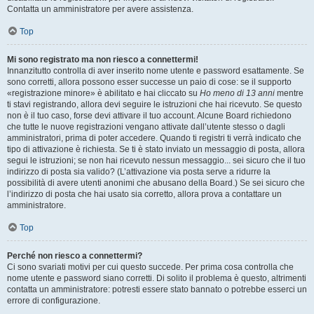
Contatta un amministratore per avere assistenza.
Top
Mi sono registrato ma non riesco a connettermi!
Innanzitutto controlla di aver inserito nome utente e password esattamente. Se
sono corretti, allora possono esser successe un paio di cose: se il supporto
«registrazione minore» è abilitato e hai cliccato su
Ho meno di 13 anni
mentre
ti stavi registrando, allora devi seguire le istruzioni che hai ricevuto. Se questo
non è il tuo caso, forse devi attivare il tuo account. Alcune Board richiedono
che tutte le nuove registrazioni vengano attivate dall’utente stesso o dagli
amministratori, prima di poter accedere. Quando ti registri ti verrà indicato che
tipo di attivazione è richiesta. Se ti è stato inviato un messaggio di posta, allora
segui le istruzioni; se non hai ricevuto nessun messaggio... sei sicuro che il tuo
indirizzo di posta sia valido? (L’attivazione via posta serve a ridurre la
possibilità di avere utenti anonimi che abusano della Board.) Se sei sicuro che
l’indirizzo di posta che hai usato sia corretto, allora prova a contattare un
amministratore.
Top
Perché non riesco a connettermi?
Ci sono svariati motivi per cui questo succede. Per prima cosa controlla che
nome utente e password siano corretti. Di solito il problema è questo, altrimenti
contatta un amministratore: potresti essere stato bannato o potrebbe esserci un
errore di configurazione.