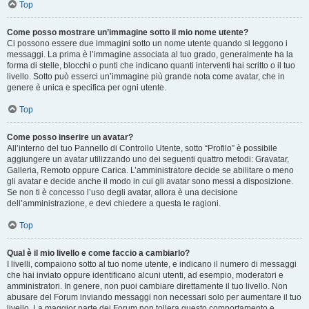
Top
Come posso mostrare un’immagine sotto il mio nome utente?
Ci possono essere due immagini sotto un nome utente quando si leggono i
messaggi. La prima è l’immagine associata al tuo grado, generalmente ha la
forma di stelle, blocchi o punti che indicano quanti interventi hai scritto o il tuo
livello. Sotto può esserci un’immagine più grande nota come avatar, che in
genere è unica e specifica per ogni utente.
Top
Come posso inserire un avatar?
All’interno del tuo Pannello di Controllo Utente, sotto “Profilo” è possibile
aggiungere un avatar utilizzando uno dei seguenti quattro metodi: Gravatar,
Galleria, Remoto oppure Carica. L’amministratore decide se abilitare o meno
gli avatar e decide anche il modo in cui gli avatar sono messi a disposizione.
Se non ti è concesso l’uso degli avatar, allora è una decisione
dell’amministrazione, e devi chiedere a questa le ragioni.
Top
Qual è il mio livello e come faccio a cambiarlo?
I livelli, compaiono sotto al tuo nome utente, e indicano il numero di messaggi
che hai inviato oppure identificano alcuni utenti, ad esempio, moderatori e
amministratori. In genere, non puoi cambiare direttamente il tuo livello. Non
abusare del Forum inviando messaggi non necessari solo per aumentare il tuo
livello. La maggior parte dei Forum non tollera questo comportamento e