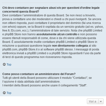
Chi devo contattare per segnalare abusi e/o per questioni d’ordine legale
concernenti questa Board?
Devi contattare l’amministratore di questa Board. Se non riesci a trovarlo,
prova a contattare uno dei moderatori e chiedi a chi puoi rivolgerti. Se ancora
non ottieni risposta, puoi contattare il proprietario del dominio (fai una ricerca
con
whois
) oppure, se la Board è ospitata da un servizio gratuito (ad es. yahoo,
free.fr, f2s.com, ecc.), l’amministratore di tale servizio. Nota che phpBB Limited
e phpBB Store non hanno
assolutamente alcun controllo
e non possono
essere ritenuti responsabili di come, dove e da chi viene utilizzata questa
Board. È assolutamente inutile contattare phpBB Limited o phpBB Store in
relazione a qualsiasi questione legale
non direttamente collegata
al sito
phpBB.com, phpBB-Store.it o al software phpBB stesso. I messaggi di posta
elettronica inviati a phpBB Limited o a phpBB Store riguardanti l’uso da parte
di terzi di questo programma non riceveranno risposta.
Top
Come posso contattare un amministratore del Forum?
Tutti gli utenti della Board possono utilizzare il modulo "Contattaci", se
l’opzione è stata abilitata dall’amministratore.
I membri della Board possono anche usare il collegamento "Staff".
Top
Vai a