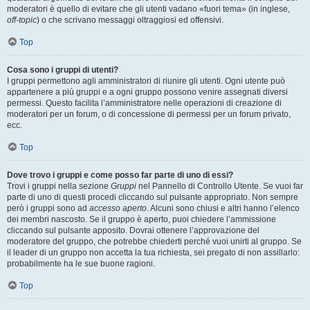
moderatori è quello di evitare che gli utenti vadano «fuori tema» (in inglese,
off-topic
) o che scrivano messaggi oltraggiosi ed offensivi.
Top
Cosa sono i gruppi di utenti?
I gruppi permettono agli amministratori di riunire gli utenti. Ogni utente può
appartenere a più gruppi e a ogni gruppo possono venire assegnati diversi
permessi. Questo facilita l’amministratore nelle operazioni di creazione di
moderatori per un forum, o di concessione di permessi per un forum privato,
ecc.
Top
Dove trovo i gruppi e come posso far parte di uno di essi?
Trovi i gruppi nella sezione
Gruppi
nel Pannello di Controllo Utente. Se vuoi far
parte di uno di questi procedi cliccando sul pulsante appropriato. Non sempre
però i gruppi sono ad
accesso aperto
. Alcuni sono chiusi e altri hanno l’elenco
dei membri nascosto. Se il gruppo è aperto, puoi chiedere l’ammissione
cliccando sul pulsante apposito. Dovrai ottenere l’approvazione del
moderatore del gruppo, che potrebbe chiederti perché vuoi unirti al gruppo. Se
il leader di un gruppo non accetta la tua richiesta, sei pregato di non assillarlo:
probabilmente ha le sue buone ragioni.
Top