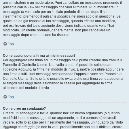
amministratore o un moderatore. Puoi cancellare un messaggio premendo il
pulsante con la «X» nel messaggio che vuoi eliminare. Puoi modificare un
messaggio (a volte solo per un limitato periodo di tempo dopo il suo
inserimento) premendo il pulsante
modifica
nel messaggio in questione. Se
qualcuno ha già risposto al tuo messaggio, quando effettui una modifica,
potresti trovare del testo aggiunto dove viene indicato quante volte l’hai
modificato. Un utente normale, generalmente, non può cancellare un
messaggio dopo che qualcuno ha risposto.
Top
Come aggiungo una firma ai miei messaggi?
Per aggiungere una firma ad un messaggio devi prima crearne una tramite il
Pannello di Controllo Utente. Una volta creata, è possibile selezionare
l’opzione
Aggiungi la firma
nel modulo di invio. È inoltre possibile aggiungere
una firma a tutti i tuoi messaggi selezionando l’apposita voce nel Pannello di
Controllo Utente. Se lo si fa, è possibile evitare che una firma venga aggiunta
ai singoli messaggi deselezionando la casella per aggiungere la firma
all’interno del modulo di invio.
Top
Come creo un sondaggio?
Creare un sondaggio è facile: quando inizi un nuovo argomento (o quando
modifichi il primo messaggio di un argomento, se ti è permesso) dovresti
vedere, sotto lo spazio per l’inserimento del messaggio, un riquadro dal titolo
Aggiungi sondaggio
(se non lo vedi, probabilmente non hai il diritto di creare