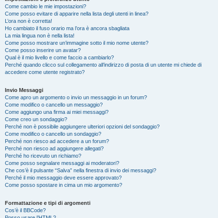
Come cambio le mie impostazioni?
Come posso evitare di apparire nella lista degli utenti in linea?
L’ora non è corretta!
Ho cambiato il fuso orario ma l’ora è ancora sbagliata
La mia lingua non è nella lista!
Come posso mostrare un’immagine sotto il mio nome utente?
Come posso inserire un avatar?
Qual è il mio livello e come faccio a cambiarlo?
Perché quando clicco sul collegamento all’indirizzo di posta di un utente mi chiede di
accedere come utente registrato?
Invio Messaggi
Come apro un argomento o invio un messaggio in un forum?
Come modifico o cancello un messaggio?
Come aggiungo una firma ai miei messaggi?
Come creo un sondaggio?
Perché non è possibile aggiungere ulteriori opzioni del sondaggio?
Come modifico o cancello un sondaggio?
Perché non riesco ad accedere a un forum?
Perché non riesco ad aggiungere allegati?
Perché ho ricevuto un richiamo?
Come posso segnalare messaggi ai moderatori?
Che cos’è il pulsante “Salva” nella finestra di invio dei messaggi?
Perché il mio messaggio deve essere approvato?
Come posso spostare in cima un mio argomento?
Formattazione e tipi di argomenti
Cos’è il BBCode?
Posso usare l’HTML?