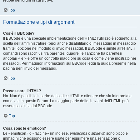
regole del forum in cui ti trovi.
Top
Formattazione e tipi di argomenti
Cos’è il BBCode?
Il BBCode è una speciale implementazione dell’HTML; l’utilizzo è soggetto alla
scelta dell’amministratore (puoi anche disabilitarlo di messaggio in messaggio
tramite l’opzione nel modulo di invio messaggi). Il BBCode è simile all’HTML, i
comandi sono racchiusi tra parentesi quadre [ e ] anziché tra parentesi
angolari < e > e offre un controllo maggiore su cosa e come viene mostrato nei
messaggi. Per maggiori informazioni sul BBCode leggi la guida presente nella
pagina per l’invio dei messaggi.
Top
Posso usare l’HTML?
No. Non è possibile inserire del codice HTML e ottenere che sia interpretato
come tale in questo Forum. La maggior parte delle funzioni dell’HTML può
essere sostituita dal BBCode.
Top
Cosa sono le emoticon?
Le «emoticon» o «faccine» (in inglese,
emoticons
o
smileys
) sono piccole
immagini che possono essere usate per esprimere una sensazione o