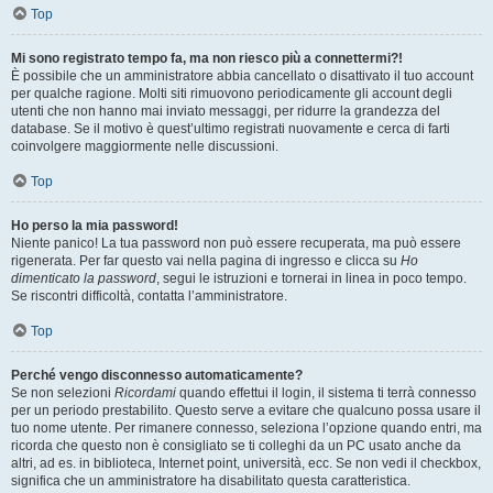
Top
Mi sono registrato tempo fa, ma non riesco più a connettermi?!
È possibile che un amministratore abbia cancellato o disattivato il tuo account
per qualche ragione. Molti siti rimuovono periodicamente gli account degli
utenti che non hanno mai inviato messaggi, per ridurre la grandezza del
database. Se il motivo è quest’ultimo registrati nuovamente e cerca di farti
coinvolgere maggiormente nelle discussioni.
Top
Ho perso la mia password!
Niente panico! La tua password non può essere recuperata, ma può essere
rigenerata. Per far questo vai nella pagina di ingresso e clicca su
Ho
dimenticato la password
, segui le istruzioni e tornerai in linea in poco tempo.
Se riscontri difficoltà, contatta l’amministratore.
Top
Perché vengo disconnesso automaticamente?
Se non selezioni
Ricordami
quando effettui il login, il sistema ti terrà connesso
per un periodo prestabilito. Questo serve a evitare che qualcuno possa usare il
tuo nome utente. Per rimanere connesso, seleziona l’opzione quando entri, ma
ricorda che questo non è consigliato se ti colleghi da un PC usato anche da
altri, ad es. in biblioteca, Internet point, università, ecc. Se non vedi il checkbox,
significa che un amministratore ha disabilitato questa caratteristica.